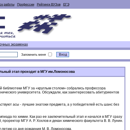
ск работы
Профессии
Рейтинги ВУЗов
ЕГЭ
вочных экзаменах
Запомнить меня
льный этап проходит в МГУ им.Ломоносова
ой библиотеки МГУ за «круглым столом» собрались профессора
хнического университета. Обсуждали, как заинтересовать абитуриентов
ствуют асы - лучшие знатоки предмета, а у победителей есть шанс без
пиада по химии. Как раз ее заключительный этап и начался в МГУ сразу
 проректор МГУ А. Р. Хохлов и декан химического факультета В. В. Лунин.
-летию со дня рождения М. В. Ломоносова.