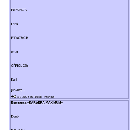
РёРЅРІСЂ
Lens
Р”РѕСЂСЂ
exec
СЃРІСЏС‰
Karl
[url=http...
4-8-2026 01:46AM
yoshino
Выставка «КАRЬЕRА МАXIMUM»
Doub