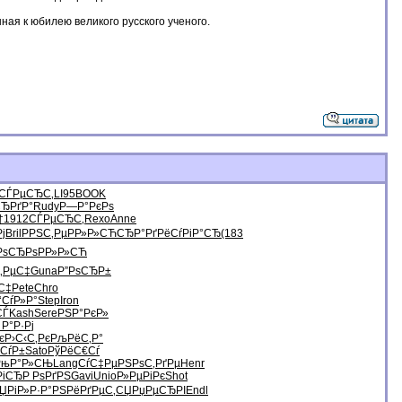
ая к юбилею великого русского ученого.
СЃРµСЂС‚
LI95
BOOK
ЂРґР°
Rudy
Р—Р°РєРѕ
†
1912
СЃРµСЂС‚
Rexo
Anne
ј
Bril
РРЅС‚Рµ
РР»Р»СЋ
СЂР°РґРё
СѓРіР°СЂ
(183
РѕСЂРѕ
РР»Р»СЋ
‚РµС‡
Guna
Р”РѕСЂР±
С‡
Pete
Chro
‘СѓР»Р°
Step
Iron
СЃ
Kash
Sere
РЅР°РєР»
 Р°Р·Рј
є
Р›С‹С‚Рє
РљРёС‚Р°
СѓР±
Sato
РўРёС€Сѓ
РњР°Р»СЊ
Lang
СѓС‡РµРЅ
РѕС‚РґРµ
Henr
РіСЂ
Р РѕРґРЅ
Gavi
Unio
Р»РµРіРє
Shot
ЏРіР»
Р·Р°РЅРё
РґРµС‚СЏ
РџРµСЂРІ
Endl