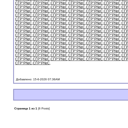
СЃР°Р№С‚
СЃР°Р№С‚
СЃР°Р№С‚
СЃР°Р№С‚
СЃР°Р№С‚
СЃР°Р№С‚
СЃ
СЃР°Р№С‚
СЃР°Р№С‚
СЃР°Р№С‚
СЃР°Р№С‚
СЃР°Р№С‚
СЃР°Р№С‚
СЃ
СЃР°Р№С‚
СЃР°Р№С‚
СЃР°Р№С‚
СЃР°Р№С‚
СЃР°Р№С‚
СЃР°Р№С‚
СЃ
СЃР°Р№С‚
СЃР°Р№С‚
СЃР°Р№С‚
СЃР°Р№С‚
СЃР°Р№С‚
СЃР°Р№С‚
СЃ
СЃР°Р№С‚
СЃР°Р№С‚
СЃР°Р№С‚
СЃР°Р№С‚
СЃР°Р№С‚
СЃР°Р№С‚
СЃ
СЃР°Р№С‚
СЃР°Р№С‚
СЃР°Р№С‚
СЃР°Р№С‚
СЃР°Р№С‚
СЃР°Р№С‚
СЃ
СЃР°Р№С‚
СЃР°Р№С‚
СЃР°Р№С‚
СЃР°Р№С‚
СЃР°Р№С‚
СЃР°Р№С‚
СЃ
СЃР°Р№С‚
СЃР°Р№С‚
СЃР°Р№С‚
СЃР°Р№С‚
СЃР°Р№С‚
СЃР°Р№С‚
СЃ
СЃР°Р№С‚
СЃР°Р№С‚
СЃР°Р№С‚
СЃР°Р№С‚
СЃР°Р№С‚
СЃР°Р№С‚
СЃ
СЃР°Р№С‚
СЃР°Р№С‚
СЃР°Р№С‚
СЃР°Р№С‚
СЃР°Р№С‚
СЃР°Р№С‚
СЃ
СЃР°Р№С‚
СЃР°Р№С‚
СЃР°Р№С‚
СЃР°Р№С‚
СЃР°Р№С‚
СЃР°Р№С‚
СЃ
СЃР°Р№С‚
СЃР°Р№С‚
СЃР°Р№С‚
СЃР°Р№С‚
СЃР°Р№С‚
СЃР°Р№С‚
СЃ
СЃР°Р№С‚
СЃР°Р№С‚
СЃР°Р№С‚
СЃР°Р№С‚
СЃР°Р№С‚
СЃР°Р№С‚
СЃ
СЃР°Р№С‚
СЃР°Р№С‚
СЃР°Р№С‚
СЃР°Р№С‚
СЃР°Р№С‚
СЃР°Р№С‚
СЃ
СЃР°Р№С‚
СЃР°Р№С‚
СЃР°Р№С‚
СЃР°Р№С‚
СЃР°Р№С‚
СЃР°Р№С‚
СЃ
СЃР°Р№С‚
СЃР°Р№С‚
Добавлено: 15-6-2026 07:36AM
Страница 1 из 1
[6 Posts]