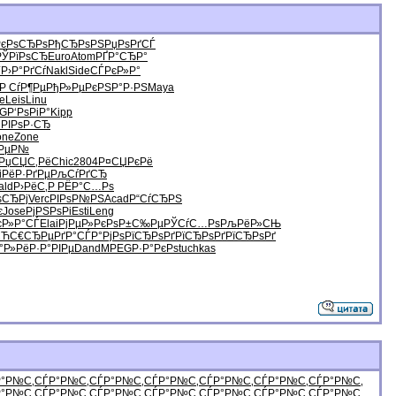
РєРѕСЂРѕ
РђСЂРѕРЅ
РџРѕРґСЃ
РЎРїРѕСЂ
Euro
Atom
РҐР°СЂР°
Ѓ
Р›Р°РґСѓ
Nakl
Side
СЃРєР»Р°
Р СѓР¶Рµ
РђР»РµРє
РЅР°Р·РЅ
Maya
e
Leis
Linu
G
Р‘РѕРіР°
Kipp
i
РІРѕР·СЂ
one
Zone
»РµР№
РџСЏС‚Рё
Chic
2804
Р¤СЏРєРё
i
РёР·РґРµ
РљСѓРґСЂ
ald
Р›РёС‚Р
РЁР°С…Рѕ
ѕСЂРј
Verc
РІРѕР№РЅ
Acad
Р“СѓСЂРЅ
є
Jose
РјРЅРѕРі
Esti
Leng
єР»Р°СЃ
Elai
РјРµР»Рє
РѕР±С‰Рµ
РЎСѓС…Рѕ
РљРёР»СЊ
СЋС€
СЂРµРґР°
СЃР°РјРѕ
РїСЂРѕРґ
РїСЂРѕРґ
РїСЂРѕРґ
°Р»Рё
Р·Р°РІРµ
Dand
MPEG
Р·Р°РєРѕ
tuchkas
Р°Р№С‚
СЃР°Р№С‚
СЃР°Р№С‚
СЃР°Р№С‚
СЃР°Р№С‚
СЃР°Р№С‚
СЃР°Р№С‚
Р°Р№С‚
СЃР°Р№С‚
СЃР°Р№С‚
СЃР°Р№С‚
СЃР°Р№С‚
СЃР°Р№С‚
СЃР°Р№С‚