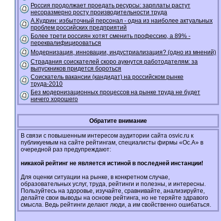
Россия продолжает проедать ресурсы: зарплаты растут
несоразмерно росту производительности труда
А.Кудрин: избыточный персонал - одна из наиболее актуальных
проблем российских предприятий
Более трети россиян хотят сменить профессию, а 89% -
переквалифицироваться
Модернизация, инновации, индустриализация? (одно из мнений)
Страдания соискателей скоро аукнутся работодателям: за
выпускников придется бороться
Соискатель вакансии (кандидат) на российском рынке
труда-2010
Без модернизационных процессов на рынке труда не будет
ничего хорошего
Обратите внимание
В связи с повышенным интересом аудитории сайта osvic.ru к
публикуемым на сайте рейтингам, специалисты фирмы «Ос.А» в
очередной раз предупреждают:
никакой рейтинг не является истиной в последней инстанции!
Для оценки ситуации на рынке, в конкретном случае,
образовательных услуг, труда, рейтинги и полезны, и интересны.
Пользуйтесь на здоровье, изучайте, сравнивайте, анализируйте,
делайте свои выводы на основе рейтинга, но не теряйте здравого
смысла. Ведь рейтинги делают люди, а им свойственно ошибаться.