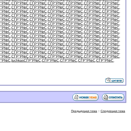
Р°Р№С‚
СЃР°Р№С‚
СЃР°Р№С‚
СЃР°Р№С‚
СЃР°Р№С‚
СЃР°Р№С‚
СЃР°Р№С‚
Р°Р№С‚
СЃР°Р№С‚
СЃР°Р№С‚
СЃР°Р№С‚
СЃР°Р№С‚
СЃР°Р№С‚
СЃР°Р№С‚
Р°Р№С‚
СЃР°Р№С‚
СЃР°Р№С‚
СЃР°Р№С‚
СЃР°Р№С‚
СЃР°Р№С‚
СЃР°Р№С‚
Р°Р№С‚
СЃР°Р№С‚
СЃР°Р№С‚
СЃР°Р№С‚
СЃР°Р№С‚
СЃР°Р№С‚
СЃР°Р№С‚
Р°Р№С‚
СЃР°Р№С‚
СЃР°Р№С‚
СЃР°Р№С‚
СЃР°Р№С‚
СЃР°Р№С‚
СЃР°Р№С‚
Р°Р№С‚
СЃР°Р№С‚
СЃР°Р№С‚
СЃР°Р№С‚
СЃР°Р№С‚
СЃР°Р№С‚
СЃР°Р№С‚
Р°Р№С‚
СЃР°Р№С‚
СЃР°Р№С‚
СЃР°Р№С‚
СЃР°Р№С‚
СЃР°Р№С‚
СЃР°Р№С‚
Р°Р№С‚
СЃР°Р№С‚
СЃР°Р№С‚
СЃР°Р№С‚
СЃР°Р№С‚
СЃР°Р№С‚
СЃР°Р№С‚
Р°Р№С‚
СЃР°Р№С‚
СЃР°Р№С‚
СЃР°Р№С‚
СЃР°Р№С‚
СЃР°Р№С‚
СЃР°Р№С‚
Р°Р№С‚
СЃР°Р№С‚
СЃР°Р№С‚
СЃР°Р№С‚
СЃР°Р№С‚
СЃР°Р№С‚
СЃР°Р№С‚
Р°Р№С‚
СЃР°Р№С‚
СЃР°Р№С‚
СЃР°Р№С‚
СЃР°Р№С‚
СЃР°Р№С‚
СЃР°Р№С‚
Р°Р№С‚
СЃР°Р№С‚
СЃР°Р№С‚
СЃР°Р№С‚
СЃР°Р№С‚
СЃР°Р№С‚
СЃР°Р№С‚
Р°Р№С‚
СЃР°Р№С‚
СЃР°Р№С‚
СЃР°Р№С‚
СЃР°Р№С‚
СЃР°Р№С‚
СЃР°Р№С‚
Р°Р№С‚
СЃР°Р№С‚
СЃР°Р№С‚
СЃР°Р№С‚
СЃР°Р№С‚
СЃР°Р№С‚
СЃР°Р№С‚
Р°Р№С‚
tuchkas
СЃР°Р№С‚
СЃР°Р№С‚
СЃР°Р№С‚
СЃР°Р№С‚
СЃР°Р№С‚
Предыдущая тема
::
Следующая тема