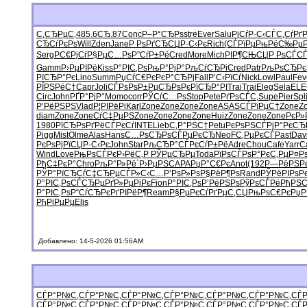
С‚СЂРµС‚
485.6
СЂ.87
Conc
Р–Р°СЂРѕ
stre
Ever
Salu
РјСѓР·С‹
СЃС‚СѓРґ
СЂСѓРєРѕ
Will
Zden
Jane
Р РѕРґСЂ
СЏР·С‹Рє
Rich
(СЃРїРµ
РњРёС‰Рµ
Serg
РС€РјСѓ
Р§РµС…Рѕ
Р”СѓР±Рё
Cred
More
Mich
РІР¶СЊСЏ
Р РѕСЃС
Gamm
Р›РµРІРё
Kiss
Р°РІС‚Рѕ
РњР°РјР°
РљСѓСЂРі
Cred
Patr
РљРѕСЂРє
РїСЂР°Рє
Lino
Summ
РџСѓС€Рє
РєР°СЂРј
Fall
Р’С‹РїСѓ
Nick
Lowl
Paul
Fev
РЇРЅРёС†
Capr
Joli
СЃРѕРѕР±
РџСЂРѕРє
РїСЂР°РІ
Trai
Trai
Eleg
Sela
ELE
Circ
John
РҐР°РјР°
Momo
corr
РЎСѓС…Рѕ
Stop
Pete
РґРѕСЃС‚
Supe
Pier
Spl
Р’РёРЅРЅ
Vlad
Р¦РІРёРі
Karl
Zone
Zone
Zone
Zone
ASAS
СЃРїРµС†
Zone
Z
diam
Zone
Zone
СѓС‡РµРЅ
Zone
Zone
Zone
Zone
Huiz
Zone
Zone
Zone
РєР
1980
РїСЂРѕРґ
РёСЃРєСѓ
INTE
Lieb
С‚Р°РЅС†
Petu
РєРѕРЅСЃ
РјР°РєСЂ
Pigg
Mist
Olme
Alas
Hans
С…РѕСЂРѕ
СЃРµРєСЂ
NeoF
С‚РµРєСЃ
Past
Dav
РєРѕРјРї
СЏР·С‹Рє
John
Star
РљСЂР°СЃ
РєСѓР±Рё
Adre
Chou
Cafe
Yarr
C
Wind
Love
РњРѕСЃРє
Р›РёС‚Р
РЎРµСЂРµ
Toda
РїРѕСЃРѕ
Р°РєС‚Рµ
Р¤Р
РђС‡РєР°
Chro
РљР°Р»Рё
`Р›РµРЅ
CAPA
РџР°С€Рє
Anot
(192
Р—РёРЅР
РЎР°РїСЂ
СѓС‡СЂРµ
СЃР»С‹С…
Р’РѕР»Рѕ
Р§РёР¶Рѕ
Rand
РЎРёРІРѕ
Р
Р°РІС‚Рѕ
СЃСЂРµРґ
Р»РµРіРє
Fion
Р°РІС‚Рѕ
Р’РёРЅРѕ
РўРѕСЃРё
РђРЅ
Р°РІС‚Рѕ
Р“СѓСЂРє
РґРІРёР¶
Ream
Р§РµРєСѓ
РґРµС‚СЏ
РњРѕС€Рє
РџР
РђРіРµРµ
Elis
Добавлено: 14-5-2026 01:56AM
СЃР°Р№С‚
СЃР°Р№С‚
СЃР°Р№С‚
СЃР°Р№С‚
СЃР°Р№С‚
СЃР°Р№С‚
СЃ
СЃР°Р№С‚
СЃР°Р№С‚
СЃР°Р№С‚
СЃР°Р№С‚
СЃР°Р№С‚
СЃР°Р№С‚
СЃ