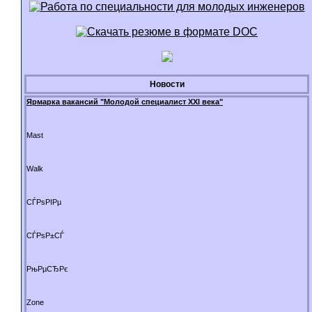
Новости
Ярмарка вакансий "Молодой специалист XXI века"
Mast
Walk
СЃРѕРІРµ
СЃРѕР±СЃ
РњРµСЂРє
Zone