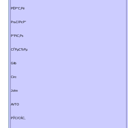
РЁР°С‚Рё
РљСѓРєР°
Р°РІС‚Рѕ
СЃРµСЂРµ
Gilb
Circ
John
AVTO
РЎСѓСЌС‚