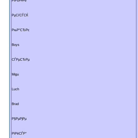
РїРѕР»Рё
РџСѓСЃСЌ
РњР°СЂРє
Boys
СЃРµСЂРµ
Migu
Luch
Brad
Р§РµРјРµ
РїРёСЃР°