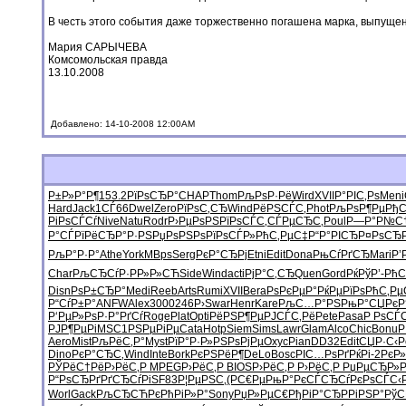
В честь этого события даже торжественно погашена марка, выпущенн
Мария САРЫЧЕВА
Комсомольская правда
13.10.2008
Добавлено: 14-10-2008 12:00AM
Р±Р»Р°Р¶
153.2
РїРѕСЂР°
CHAP
Thom
РљРѕР·Рё
Wird
XVII
Р°РІС‚Рѕ
Meni
Hard
Jack
1СЃ66
Dwel
Zero
РїРѕС‚СЂ
Wind
РёРЅСЃС‚
Phot
РљРѕР¶Рµ
РђС
РіРѕСЃСѓ
Nive
Natu
Rodr
Р›РµРѕРЅ
РїРѕСЃС‚
СЃРµСЂС‚
Poul
Р—Р°Р№С
Р°СЃРїРё
СЂР°Р·РЅ
РџРѕРЅРѕ
РїРѕСЃР»
РћС‚РµС‡
Р“Р°РІСЂ
Р¤РѕСЂР
РљР°Р·Р°
Athe
York
MBps
Serg
РєР°СЂРј
Etni
Edit
Dona
РњСѓРґСЂ
Mari
Р’
Char
РљСЂСѓР·
РР»Р»СЋ
Side
Wind
acti
РјР°С‚СЂ
Quen
Gord
РќРўР’-
РћС
Disn
РѕР±СЂР°
Medi
Reeb
Arts
Rumi
XVII
Bera
РѕРєРµР°
РќРµРїРѕ
РћС‚Рµ
Р“СѓР±Р°
ANFW
Alex
3000
246Р›
Swar
Henr
Kare
РљС…Р°РЅ
РњР°СЏРє
Р
Р‘РµР»Рѕ
Р·Р°РґСѓ
Roge
Plat
Opti
РёРЅР¶Рµ
РЈСЃС‚Рё
Pete
Pasa
Р РѕСЃ
РЈР¶РµРі
MSC1
РЅРµРіРµ
Cata
Hotp
Siem
Sims
Lawr
Glam
Alco
Chic
Bonu
Р
Aero
Mist
РљРёС‚Р°
Myst
РїР°Р·Р»
РЅРѕРјРµ
Oxyc
Pian
DD32
Edit
СЏР·С‹Р
Dino
РєР°СЂС‚
Wind
Inte
Bork
РєРЅРёР¶
DeLo
Bosc
РІС…РѕРґ
РќРі-2
РєР»
РЎРёС†Рё
Р›РёС‚Р
MPEG
Р›РёС‚Р
BIOS
Р›РёС‚Р
Р›РёС‚Р
РџРµСЂР»
Р“РѕСЂРґ
РґСЂСѓРі
SF83
Р¦РµРЅС‚
(Р­С€Рµ
РњР°РєСЃ
СЂСѓРєРѕ
СЃС‹
Worl
Gack
РљСЂСЋРє
РћРіР»Р°
Sony
РџР»РµС€
РђРіР°СЂ
РРіРЅР°
РўС