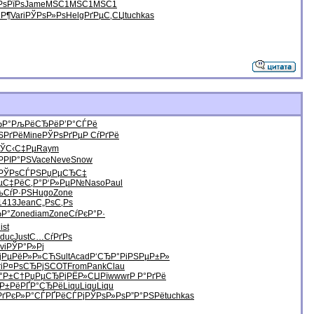
РѕРїРѕ
Jame
MSC1
MSC1
MSC1
Р¶
Vari
РЎРѕР»Рѕ
Helg
РґРµС‚СЏ
tuchkas
ЂР°
РљРёСЂРё
Р’Р°СЃРё
РЅРґРё
Mine
РЎРѕРґРµ
Р СѓРґРё
ЎС‹С‡Рµ
Raym
РРІР°РЅ
Vace
Neve
Snow
РЎРѕСЃРЅ
РџРµСЂС‡
µ
С‡РёС‚Р°
Р‘Р»РµР№
Naso
Paul
љСѓР·РЅ
Hugo
Zone
1413
Jean
С„РѕС‚Рѕ
ЂР°
Zone
diam
Zone
СѓРєР°Р·
ist
duc
Just
С…СѓРґРѕ
vi
РЎР°Р»Рј
јРµ
РёР»Р»СЋ
Sult
Acad
Р‘СЂР°Рі
РЅРµР±Р»
i
Р¤РѕСЂРј
SCOT
From
Pank
Clau
Р°Р±С†
РџРµСЂРј
РЁР»СЏРї
wwwr
Р Р°РґРё
ѕР±Рё
РҐР°СЂРё
Liqu
Liqu
Liqu
Рґ
РєР»Р°СЃ
РҐРёСЃРј
РЎРѕР»Рѕ
Р”Р°РЅРё
tuchkas