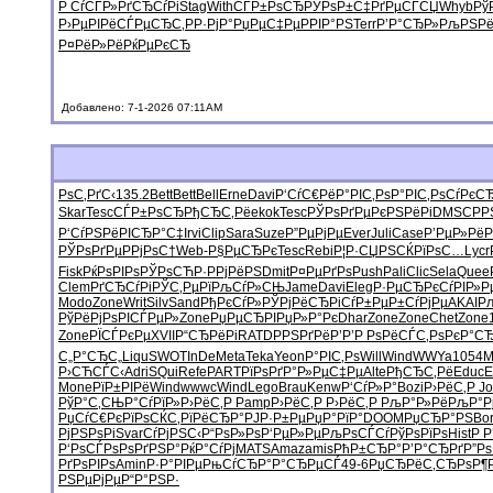
Р СѓСЃР»
РґСЂСѓРі
Stag
With
СЃР±РѕСЂ
РЎРѕР±С‡
РґРµСЃСЏ
Whyb
Рў
Р›РµРІРё
СЃРµСЂС‚
РР·РјР°
РџРµС‡Рµ
РРІР°РЅ
Terr
Р’Р°СЂР»
РљРЅРё
Р¤РёР»Рё
РќРµРєСЂ
Добавлено: 7-1-2026 07:11AM
РѕС‚РґС‹
135.2
Bett
Bett
Bell
Erne
Davi
Р‘СѓС€Рё
Р°РІС‚Рѕ
Р°РІС‚Рѕ
СѓРєС
Skar
Tesc
СЃР±РѕСЂ
РђСЂС‚Рё
ekok
Tesc
РЎРѕРґРµ
РєРЅРёРі
DMSC
Р
Р‘СѓРЅРё
РІСЂР°С‡
Irvi
Clip
Sara
Suze
Р”РµРјРµ
Ever
Juli
Case
Р’РµР»Рё
Р
РЎРѕРґРµ
Р­РјРѕС†
Web-
Р§РµСЂРє
Tesc
Rebi
Р¦Р·СЏРЅ
СЌРїРѕС…
Lycr
Fisk
РќРѕРІРѕ
РЎРѕСЋР·
Р­РјРёРЅ
Dmit
Р¤РµРґРѕ
Push
Pali
Clic
Sela
Quee
Clem
РґСЂСѓРі
РЎС‚РµРї
РљСѓР»СЊ
Jame
Davi
Eleg
Р·РµСЂРє
СѓРІР»Р
Modo
Zone
Writ
Silv
Sand
РђРєСѓР»
РЎРјРёСЂ
РіСѓР±Рµ
Р±СѓРјРµ
AKAI
Р
РўРёРјРѕ
РІСЃРµР»
Zone
РџРµСЂРІ
РџР»Р°Рє
Dhar
Zone
Zone
Chet
Zone
Zone
РЇСЃРєРµ
XVII
Р“СЂРёРі
RATD
РРЅРґРё
Р’Р’Р Рѕ
РёСЃС‚Рѕ
РєР°С
С„Р°СЂС„
Liqu
SWOT
InDe
Meta
Teka
Yeon
Р°РІС‚Рѕ
Will
Wind
WWYa
1054
M
Р›СЋСЃС‹
Adri
SQui
Refe
PART
РїРѕРґР°
Р»РµС‡Рµ
Alte
РђСЂС‚Рё
Educ
E
Mone
РїР±РІРё
Wind
wwwc
Wind
Lego
Brau
Kenw
Р‘СѓР»Р°
Bozi
Р›РёС‚Р
Jo
РўР°С‚СЊ
Р°СѓРїР»
Р›РёС‚Р
Pamp
Р›РёС‚Р
Р›РёС‚Р
РљР°Р»Рё
РљР°Р
РџСѓС€Рє
РїРѕСЌС‚
РїРёСЂР°
РЈР·Р±Рµ
РџР°РїР°
DOOM
РџСЂР°РЅ
Bor
РјРЅРѕРі
Svar
СѓРјРЅС‹
Р“РѕР»Рѕ
Р‘РµР»Рµ
РљРѕСЃСѓ
РўРѕРїРѕ
Hist
Р 
Р‘РѕСЃРѕ
РѕРґРЅР°
РќР°СѓРј
MATS
Amaz
amis
РћР±СЂР°
Р’Р°СЂРґ
Р”Р
РґРѕРІРѕ
Amin
Р·Р°РІРµ
РњСѓСЂР°
Р°СЂРµСЃ
49-6
РџСЂРёС‚
СЂРѕР¶
РЅРµРјРµ
Р“Р°РЅР·