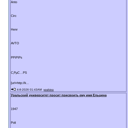
Anto
Circ
Henr
AVTO
РРїРїРѕ
С‚РµС…РЅ
[url=http://k...
4-8-2026 01:43AM
yoshino
Уральский университет просит присвоить ему имя Ельцина
1947
Poli