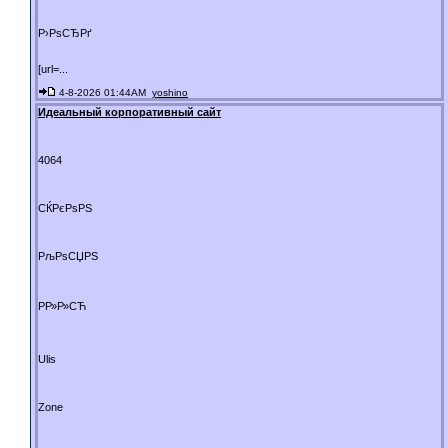
Р›РѕСЂРґ
[url=...
4-8-2026 01:44AM
yoshino
Идеальный корпоративный сайт
4064
СЌРєРѕРЅ
РљРѕСЏРЅ
РР»Р»СЋ
Ulis
Zone