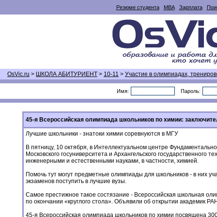
Резюме студента
MBA
Зарплата
Пои
OsVic.ru
>
ШКОЛА АБИТУРИЕНТ
>
10-11
>
Участие в олимпиадах, трениро
Имя:
Пароль:
45-я Всероссийская олимпиада школьников по химии: заключите
Лучшие школьники - знатоки химии соревнуются в МГУ
В пятницу, 10 октября, в Интеллектуальном центре Фундаментальн
Московского госуниверситета и Архангельского государственного те
инженерными и естественными науками, в частности, химией.
Помочь тут могут предметные олимпиады для школьников - в них уча
экзаменов поступить в лучшие вузы.
Самое престижное такое состязание - Всероссийская школьная олим
по окончании «круглого стола». Объявили об открытии академик РАН,
45-я Всероссийская олимпиада школьников по химии посвящена 300