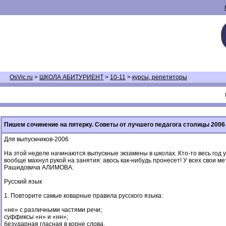
OsVic.ru
>
ШКОЛА АБИТУРИЕНТ
>
10-11
>
курсы, репетиторы
Пишем сочинение на пятерку. Советы от лучшего педагога столицы 200
Для выпускников-2006
На этой неделе начинаются выпускные экзамены в школах. Кто-то весь год 
вообще махнул рукой на занятия: авось как-нибудь пронесет! У всех свои 
Рашидовича АЛИМОВА.
Русский язык
1. Повторите самые коварные правила русского языка:
«не» с различными частями речи;
суффиксы «н» и «нн»;
безударная гласная в корне слова.