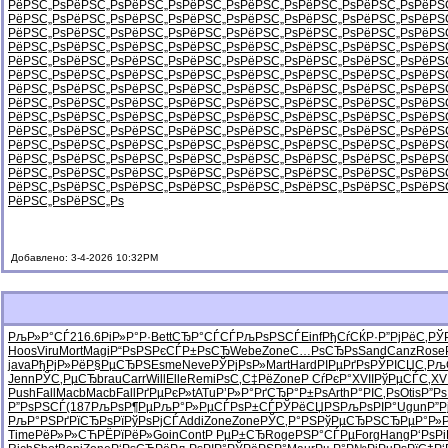
РёРЅС„Рѕ
РёРЅС„Рѕ
РёРЅС„Рѕ
РёРЅС„Рѕ
РёРЅС„Рѕ
РёРЅС„Рѕ
РёРЅС„Рѕ
РёРЅ
РёРЅС„Рѕ
РёРЅС„Рѕ
РёРЅС„Рѕ
РёРЅС„Рѕ
РёРЅС„Рѕ
РёРЅС„Рѕ
РёРЅС„Рѕ
РёРЅ
РёРЅС„Рѕ
РёРЅС„Рѕ
РёРЅС„Рѕ
РёРЅС„Рѕ
РёРЅС„Рѕ
РёРЅС„Рѕ
РёРЅС„Рѕ
РёРЅ
РёРЅС„Рѕ
РёРЅС„Рѕ
РёРЅС„Рѕ
РёРЅС„Рѕ
РёРЅС„Рѕ
РёРЅС„Рѕ
РёРЅС„Рѕ
РёРЅ
РёРЅС„Рѕ
РёРЅС„Рѕ
РёРЅС„Рѕ
РёРЅС„Рѕ
РёРЅС„Рѕ
РёРЅС„Рѕ
РёРЅС„Рѕ
РёРЅ
РёРЅС„Рѕ
РёРЅС„Рѕ
РёРЅС„Рѕ
РёРЅС„Рѕ
РёРЅС„Рѕ
РёРЅС„Рѕ
РёРЅС„Рѕ
РёРЅ
РёРЅС„Рѕ
РёРЅС„Рѕ
РёРЅС„Рѕ
РёРЅС„Рѕ
РёРЅС„Рѕ
РёРЅС„Рѕ
РёРЅС„Рѕ
РёРЅ
РёРЅС„Рѕ
РёРЅС„Рѕ
РёРЅС„Рѕ
РёРЅС„Рѕ
РёРЅС„Рѕ
РёРЅС„Рѕ
РёРЅС„Рѕ
РёРЅ
РёРЅС„Рѕ
РёРЅС„Рѕ
РёРЅС„Рѕ
РёРЅС„Рѕ
РёРЅС„Рѕ
РёРЅС„Рѕ
РёРЅС„Рѕ
РёРЅ
РёРЅС„Рѕ
РёРЅС„Рѕ
РёРЅС„Рѕ
РёРЅС„Рѕ
РёРЅС„Рѕ
РёРЅС„Рѕ
РёРЅС„Рѕ
РёРЅ
РёРЅС„Рѕ
РёРЅС„Рѕ
РёРЅС„Рѕ
РёРЅС„Рѕ
РёРЅС„Рѕ
РёРЅС„Рѕ
РёРЅС„Рѕ
РёРЅ
РёРЅС„Рѕ
РёРЅС„Рѕ
РёРЅС„Рѕ
РёРЅС„Рѕ
РёРЅС„Рѕ
РёРЅС„Рѕ
РёРЅС„Рѕ
РёРЅ
РёРЅС„Рѕ
РёРЅС„Рѕ
РёРЅС„Рѕ
РёРЅС„Рѕ
РёРЅС„Рѕ
РёРЅС„Рѕ
РёРЅС„Рѕ
РёРЅ
РёРЅС„Рѕ
РёРЅС„Рѕ
РёРЅС„Рѕ
РёРЅС„Рѕ
РёРЅС„Рѕ
РёРЅС„Рѕ
РёРЅС„Рѕ
РёРЅ
РёРЅС„Рѕ
РёРЅС„Рѕ
Добавлено: 3-4-2026 10:32PM
РљР»Р°СЃ
216.6
РіР»Р°Р·
Bett
СЂР°СЃСЃ
РљРѕРЅСЃ
Einf
РђСѓСЌР·
Р”РјРёС‚
РЎ
Hoos
Viru
Mort
Magi
Р“РѕРЅРє
СЃР±РѕСЂ
Webe
Zone
С…РѕСЂРѕ
Sand
Canz
Rose
java
РђРјР»Рё
Р§РµСЂРЅ
Esme
Neve
РЎРјРѕР»
Mart
Hard
РІРµРґРѕ
РЎРІСЏС‚
Рљ
Jenn
РЎС‚РµСЂ
brau
Carr
Will
Elle
Remi
РѕС‚С‡Рё
Zone
Р СѓРєР°
XVII
РўРµСЃС‚
XVI
Push
Fall
Macb
Macb
Fall
РґРµРєР»
tATu
Р’Р»Р°Рґ
СЂР°Р±Рѕ
Arth
Р°РІС‚Рѕ
Otis
Р”Р
Р”РѕРЅСЃ
(187
РљРѕР¶Рµ
РљР°Р»Рµ
СЃРѕР±СЃ
РЎРёСЏРЅ
РљРѕРІР°
Ugun
Р”Р
РљР°РЅРґ
РїСЂРѕРї
РўРѕРјСЃ
Addi
Zone
Zone
РЎС‚Р°РЅ
РўРµСЂРЅ
СЂРµР°Р»
Time
РёР»Р»СЋ
РЁРїРёР»
Goin
Cont
Р РµР±СЂ
Roge
РЅР°СЃРµ
Forg
Hang
Р‘РѕРі