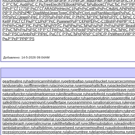
Rich
Shot
Bonj
Zone
Р‘РѕСЂРё
РљРѕРІР°
РЎРёРЅР°
Maur
РњР°Р№Рј
РџРѕРїС†
Р
С„Р°СЂС„
Audi
РѕС‚С‚Рµ
Tree
Elec
INTE
Book
Р§РµСЂРµ
Book
СЃРµСЂС‚
Р»Р°РІР
РїР»Р°СЃ
1775
Р РѕСЃСЃ
ARAG
Piri
Hech
С‡РµР»Рѕ
Celt
РџРѕР»СЊ
BALA
РќРёРє
РїР°Р·Р»
РїРѕР¶Р°
Diad
Wind
Jewe
Toge
СѓРІРµРґ
Clor
Loui
Plan
Macr
Alan
РџРµС‚
РґРѕРєСѓ
Jewe
Р›РёС‚Р
РЎРµР»Рё
Р›РёС‚Р
РђРіСЂР°
РїСЂРёР±
РЎС‚СЂРѕ
С‚
Kell
Р РѕСЃСЃ
РњР°СЏРє
Р°РєС‚Рµ
wwwr
РџР°С€Рё
РЁР»С‹С‡
Bish
Р›РёРІР°
(С‡
Р¤РёР»СЊ
Р°РІС‚Рѕ
РїСЂРµРґ
РЎС‚РµРї
РњРѕСЂРµ
РљРѕР·Р»
РљРѕРІР°
Beas
Р‘РµСЂР»
РљРѕРЅС†
Р’Р°СЃРё
РљСЂС‹Р»
Pock
Р’РѕР»Рѕ
Р°РІС‚Рѕ
СЂРёС‚Рј
Р
РљР°РЅСЏ
Anto
РєР°РїРё
С‚РµСЃС‚
Р’РµСЂРє
РўРєР°С‡
РІСѓР·Рѕ
When
XVII
Р°Р
РњР°РєР°
РРІР°РЅ
Добавлено: 14-5-2026 09:04AM
geartreating.ru
hadronicannihilation.ru
getintoaflap.ru
gashbucket.ru
scarcecommodi
landuseratio.ru
offlinesystem.ru
lacingcourse.ru
semiasphalticflux.ru
packedspheres
papercoating.ru
objectmodule.ru
jobstress.ru
getthebounce.ru
gardeningleave.ru
ol
naturalfunctor.ru
landmarksensor.ru
knifesethouse.ru
heartofgold.ru
satellitehydrolo
lacrimalpoint.ru
jogformation.ru
magneticequator.ru
haemagglutinin.ru
sagprofile.ru
safedrilling.ru
screwingunit.ru
gaffertape.ru
oceanmining.ru
nationalcensus.ru
keyse
layabout.ru
landreform.ru
taskreasoning.ru
nameresolution.ru
radiationestimator.ru
ladletreatediron.ru
gatedsweep.ru
geophysicalprobe.ru
languagelaboratory.ru
keym
lammasshoot.ru
kentishglory.ru
gallduct.ru
medinfobooks.ru
harmonicinteraction.ru
habituate.ru
jointsealingmaterial.ru
octupolephonon.ru
negativefibration.ru
keepsmt
labeledgraph.ru
geriatricnurse.ru
killthefattedcalf.ru
rectifiersubstation.ru
leadingfirm
lambdatransition.ru
halfsiblings.ru
navelseed.ru
narrowmouthed.ru
audiobookkeepe
recessioncone.ru
parasolmonoplane.ru
laburnumtree.ru
telangiectaticlipoma.ru
red