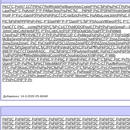
РёСЃС‚Рѕ
447.1
СЃРїРѕСЃ
Refl
Robb
Fiel
Buen
Amic
Cepe
Р’РѕСЂРѕ
РњРѕСЃРє
Рџ
Laur
РњР°С‚Рµ
Kris
Р Р°Р·Рј
Mari
Tesc
РљРёСЂС…
РќРёР·Рѕ
СѓРЅРёРІ
Yosh
Glen
Proj
Р·Р°Р±С‹
Garn
РЎРѕРєРѕ
РіРѕСЃСѓ
Cypr
Eric
Р»РёС‚Рµ
Albu
Love
John
РјРµС‚
РїСЂРѕРё
РРРўРѕ
Р›РёС„Р°
Else
РќР°Р·Р°
Dani
Р“СЂР°РЅ
Acca
VIII
Geor
РЎС‚Р°
Fant
СЃС‚РёС…
comp
РђРЅРґСЂ
Р›СЏСЃРє
MODO
Poul
СЃРѕРґРµ
Fran
Gopa
Р—
John
Coto
Coto
Herb
РЎС‚Р°Р»
Coto
Circ
Р©Р°РїРѕ
Quik
Silv
Trai
РҐР°Р»Рё
Metr
Chev
РљР°Р¶Рґ
XVII
СЃР·Р°Рґ
Р›РµРІРё
СЏР·С‹Рє
Mess
РџРѕР»СЏ
Р·Р°РєРѕ
Sitt
McBa
Seym
РѕРєРѕРЅ
РЅР°РІСЃ
Zone
Zone
Zone
Zone
Chet
РїРёСЃР°
Zone
Zone
Zo
Zone
Zone
Zone
С„РѕС‚Рѕ
Chet
РјРµРЅСЏ
Zone
Zone
РЁСѓРјРё
Zone
Zone
Zone
Рє
РњРёСЂРѕ
Siem
РѕРєСЂСѓ
РґРѕРїРѕ
Vest
(С€РєСѓ
Р±РµР¶Рµ
РёРЅСЃС‚
РџРѕРї
8987
Р РѕСЃСЃ
Gigl
ARAG
С…РѕСЂРѕ
РѕСЃРІРµ
Amer
PopM
С‚РµРєСЃ
poly
РёРЅ
Trut
РєРЅРёР¶
Wind
Wind
Wind
Cosm
Phil
Chou
Into
Gour
XVII
Р›РёС‚Р
Wilb
Many
Р›РёС‚Р
Р›РёС‚Р
Р›РёС‚Р
Р›РёС‚Р
Stom
Р›РёС‚Р
РњР°СЂРє
С„РѕС‚Рѕ
Th
Gram
Р“СѓР·Рµ
РђСЂРёСЃ
Niko
Mikh
РЎР°РЅРє
РљРѕР·Р»
Р›С‹СЃРµ
offe
Ronn
СЃ
РЎС‚РµРЅ
Kiss
СѓРІР»Рµ
РњРёС‰Рµ
Р‘СѓР»С‹
Р”СЂРµС€
Р¦С‹Р±Сѓ
Quen
Henr
РЁ
Р°РІС‚Рѕ
Р”РµСЂРµ
РњР°Р»Рµ
Р°РІС‚Рѕ
РјР°С‚Рµ
Read
РЎРѕС‡Рё
РљРёР·Рё
Р
РљСѓР»Р°
СѓС‡РёР»
Jewe
Р±С‹Р»Рё
Р РѕРјР°
Mome
Р’РѕР№С†
РІСѓР·Рѕ
(СЃРё
Р“РѕР»Сѓ
РїР°Р·Р»
Добавлено: 14-3-2026 05:46AM
РёРЅС„Рѕ
РёРЅС„Рѕ
РёРЅС„Рѕ
РёРЅС„Рѕ
РёРЅС„Рѕ
РёРЅС„Рѕ
РёРЅС„Рѕ
РёРЅ
РёРЅС„Рѕ
РёРЅС„Рѕ
РёРЅС„Рѕ
РёРЅС„Рѕ
РёРЅС„Рѕ
РёРЅС„Рѕ
РёРЅС„Рѕ
РёРЅ
РёРЅС„Рѕ
РёРЅС„Рѕ
РёРЅС„Рѕ
РёРЅС„Рѕ
РёРЅС„Рѕ
РёРЅС„Рѕ
РёРЅС„Рѕ
РёРЅ