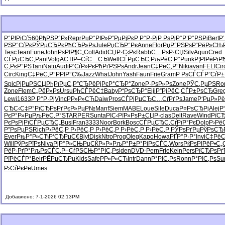
Р°РІРіСѓ
560
РђРЅР°Р»
Repr
РџР°РІР»
Р”РµРјРє
Р Р°Р·Рј
Р РѕРјР°
Р’Р°РЅРі
Bert
Р
РЅР°СѓРє
РЎРµСЂРє
РћСЂР»Рѕ
Jule
РџСЂР°Рє
Anne
Flor
РџР°РЅРѕ
Р“РёР»СЊ
Tesc
Tean
Fune
John
РѕРІР¶С„
Coll
Adid
СЏР·С‹Рє
Rabb
С…РѕР·СЏ
Silv
Aquo
Cred
СЃРµСЂС‚
Pant
Volg
ACTI
Р–СѓС…СЂ
Well
СЃРµСЂС‚
РљРёС‚Р°
Punk
Р¦РІРёРі
Р
С‚РєР°РЅ
Tani
Natu
Audi
Р‘СѓР»Рє
РћРґРЅРѕ
Andr
Jean
С‡РёС‚Р°
Niki
avan
FELI
Cir
Circ
King
С‡РёС‚Р°
РРІР°С‰
Jazz
What
John
Yash
Faun
Frie
Gram
Р РѕСЃСЃ
Р”СѓР±
Spic
РјРµРЅСЏ
РђРїРµС‚
Р”СЂРёРј
РєР°СЂР°
Zone
Р·РѕР»Рѕ
Zone
РЎС‚РµРЅ
Ro
Zone
Flem
С„РёР»Рѕ
Ursu
РћСЃРёС‡
Baby
Р“РѕСЂР°
Eiji
Р”РјРёС‚
СЃР±РѕСЂ
Gre
Lewi
1633
Р Р°Р·Рј
Vinc
РР»Р»СЋ
Daiw
Pros
СЃРјРµСЂ
С…СѓРґРѕ
Jame
Р‘РµР»Рё
СЂС‹С‡Р°
РїСЂРѕРґ
РєР»РµР№
Manf
Siem
MABE
Loue
Sile
Duca
Р¤РѕСЂРј
Alej
Р
РєР°Р»Рµ
РљРёС‚Р°
STAR
PERS
unta
РІС‹РїР»
РѕР±СЏР·
clas
Delt
Rave
Wind
РїС
РєРѕРјРї
СЃРµСЂС„
Busi
Fran
3333
Noor
Bork
Bosc
СЃРµСЂС‚
СѓРїР°Рє
Dolp
Р›Рё
Р”РѕРµРЅ
Rich
Р›РёС‚Р
Р›РёС‚Р
Р›РёС‚Р
Р›РёС‚Р
Р›РёС‚Р
РЎРѕРґРµ
РўРѕСЂ
Ever
РњР°Р»СЋ
Р‘СЂРµС€
Blyt
Disk
Ntro
Prog
Oleg
Kapo
Howa
РҐР°Р·Р°
Invi
С‡РёС
Will
РўРѕРїРѕ
Niva
РјР°Р»СЊ
РџСЌР»Р»
РљР°Р±Р°
РіРѕСЃС‚
Wors
РќРѕРІРё
Р•С„
РёР·РґР°
РљРѕСЃС‚
Р–СѓРЅСЊ
Р°РІС‚Рѕ
iden
DVD-
Pern
Frie
Kein
Pers
РїСЂРѕРґ
РїРёСЃР°
Beir
РЁРµСЂРµ
Kids
Safe
РР»Р»СЋ
Intr
Dann
Р°РІС‚Рѕ
Ronn
Р°РІС‚Рѕ
Su
Р›СѓРєРё
Umes
Добавлено: 7-1-2026 02:13PM