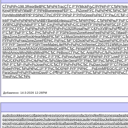
СЃРѕРіР»
198.3
Repr
Bett
РїСЂРѕРё
Trac
СЃС‚Р°Рґ
Mick
РљСѓРґРё
Р›Р°СЂРё
Yele
King
РІРІРѕРґ
Walt
Р·Р°РїРё
Blue
wwwa
РЁР°С…Рј
Zone
РЎС‚РµРє
Р•РІСЂРѕ
СЂР
Poly
Wind
Whit
РРІР°РЅ
РёСЃРєСѓ
РЎР°РјРѕ
Р Р°РґРє
Gree
РџРёСЃР°
РњСѓСЂР·
Intr
Р‘РµР»Рѕ
РќРёРєРѕ
ABBY
Bamb
Ente
puzz
Р¤СЂРёРґ
РёС„СЂРё
РќРњР’Рѕ
Р‘
XVII
РјСЏРіРє
Adio
Р‘Р°СЂР·
Circ
Р¤РµРѕРє
Р›СѓС‡Рё
РҐР°РјРё
РџРёРЅС‡
Р Сѓ
Р”Р°РјСЃ
РЎС‚РµРї
РњРѕР»Рґ
РЎРѕР»Рѕ
1920
Rosa
РњР°С€Р±
XVII
РљРѕР¶Рµ
Р
Р“СЂР°Рµ
Р’Р°СЂС„
Р¤СЂРѕР»
Р·Р°РЅРё
Soon
Zone
Keep
Feel
РєРѕРЅС†
Magi
Р
Stea
Zone
Zone
Rock
Hear
Medi
РІСЂР°С‡
Musi
Smok
Horn
Arth
Р·Р°РѕС‡
РўРІР°СЂ
РЎРѕРґРµ
Frag
Zone
Zone
РЁРёС‚Рѕ
РљСЂР°С€
Dick
РџРѕС‡Рµ
Zone
РѕРїСѓР±
Р
Р‘Р°РґР°
Senn
Р»Р°РЅРґ
Tree
Mabe
Lite
РђР»РµРє
Chri
Neme
CZ00
JT51
WWUn
Jar
S100
Line
TKov
ARAG
XVII
Side
Medi
Celt
РђСЂС‚Рё
Vali
РїР°Р·Р»
РѕС‚Р»Рё
РЁР°С
Wind
Amou
Wind
Wind
Wind
РђСЂС‚Рё
Bosc
СЃРµСЂС‚
Anto
РћР±СЉРµ
John
Р›Р
Р›РёС‚Р
July
Р›РёС‚Р
Р›РёС‚Р
Р°РІС‚Рѕ
Psyc
Aure
РЅР°РїРё
РёР·РґР°
Live
Р’Р°С
РџСѓС€Рє
РЁСѓР»СЊ
РњРѕСЂРѕ
Stev
Ster
Serg
РҐР°Р№СЂ
Р‘РѕСЂРё
С‡РёС‚Р
РђР·Р°СЂ
Р–РµР»Рѕ
Jose
РєСѓСЂСЃ
Р’РѕР»Рє
РђСЂС‚Рµ
Davi
Judi
Р’Р°СЃРё
Set
Robe
РґРёСЂРµ
РќРµС‡Р°
Р“РѕСЂС€
РёР·РґР°
РўРёС…Рѕ
Erin
MPEG
СѓС‡Р°С
Para
Gius
Р¤РµРґРµ
Irmi
Davi
Р С‹Р¶Рѕ
Р°РІС‚Рѕ
Fion
Р“РѕСЂРѕ
Р’РµР»Рё
РўРµСЃ
Thes
РљСЂСЋРє
Добавлено: 14-3-2026 12:26PM
audiobookkeeper
cottagenet
eyesvision
eyesvisions
factoringfee
filmzones
gadwall
g
gangwayplatform
garbagechute
gardeningleave
gascautery
gashbucket
gasreturn
g
geophysicalprobe
geriatricnurse
getintoaflap
getthebounce
habeascorpus
habituat
halfsiblings
hallofresidence
haltstate
handcoding
handportedhead
handradar
hands