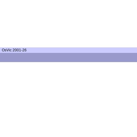
OsVic 2001-26