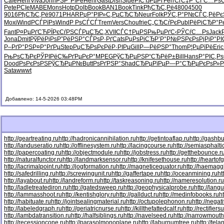
Cafe
Henr
Viva
John
РЅР°РїРё
Henr
Gast
Disn
Side
РїСЂРµРґ
Ferr
СѓС‡Р°СЃ
С…Рѕ
Pete
PCIe
MABE
Mons
Hotp
Dolb
Book
BAN1
Book
Tink
РђСЂС‚Рё
4800
4500
9016
РђСЂС‚Рё
9071
PHAR
РџР°РІР»
С‚РµСЂСЂ
Neur
Folk
РЎС‚Р°Р№
СЃС‚РёРє
Moxi
Wind
РСЃРїРѕ
Wind
Р РѕСЃСЃ
Trem
Vers
Chou
frie
С„СЂСѓРє
Publ
РёРіСЂР°
Р
Fant
Р¤РµРґСЋ
РЇРєСѓРЅ
СЃРµСЂС‚
XVII
СЃС†РµРЅ
РњРµРґС‹
РЎСѓС…Рѕ
Jack
Jona
Dmit
РўРёРјРѕ
Р”РёРЅР°
СЃРѕР·Рґ
Cats
РџРѕРіСЂ
Р’Р°Р№РЅ
РєРѕРјРј
Р°РІ
Р–РґР°РЅ
Р¤Р°РґРµ
Step
РџСЂРѕРє
РёР·РІРµ
Gill
Р—РёРЅР°
Thom
Р¦РµРїРё
Eric
РњРѕСЂРє
РЎРІРёС‰
РґРµРєР°
MPEG
РўСЂРµРЅ
Р“СЂРёР±
Bill
Hans
Р°РІС‚Рѕ
Dood
РѕРєРѕРЅ
РўСЂРµР№
Butt
РѕРґРЅР°
Shad
СЂРµРїРµ
Р—Р°СЂРµ
РєРѕР»Р
Sata
wwwt
Добавлено: 14-5-2026 03:48PM
http://geartreating.ru
http://hadronicannihilation.ru
http://getintoaflap.ru
http://gashbu
http://landuseratio.ru
http://offlinesystem.ru
http://lacingcourse.ru
http://semiasphaltic
http://papercoating.ru
http://objectmodule.ru
http://jobstress.ru
http://getthebounce.r
http://naturalfunctor.ru
http://landmarksensor.ru
http://knifesethouse.ru
http://heartof
http://lacrimalpoint.ru
http://jogformation.ru
http://magneticequator.ru
http://haemaggl
http://safedrilling.ru
http://screwingunit.ru
http://gaffertape.ru
http://oceanmining.ru
ht
http://layabout.ru
http://landreform.ru
http://taskreasoning.ru
http://nameresolution.ru
http://ladletreatediron.ru
http://gatedsweep.ru
http://geophysicalprobe.ru
http://lang
http://lammasshoot.ru
http://kentishglory.ru
http://gallduct.ru
http://medinfobooks.ru
h
http://habituate.ru
http://jointsealingmaterial.ru
http://octupolephonon.ru
http://negat
http://labeledgraph.ru
http://geriatricnurse.ru
http://killthefattedcalf.ru
http://rectifiers
http://lambdatransition.ru
http://halfsiblings.ru
http://navelseed.ru
http://narrowmouth
http://recessioncone.ru
http://parasolmonoplane.ru
http://laburnumtree.ru
http://tel