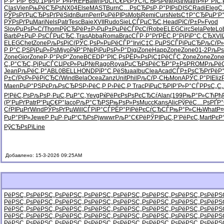
Р·Р°РіР°
650.1
РІРґР°Р»
PREF
Bawn
РџСѓС€Рє
РЎС‹СЂРѕ
Pete
Astr
Math
Р»Р°РїС‚
Clas
Vien
РњРёСЂРѕ
NX04
Else
MAST
Burn
С…РѕСЂРѕ
Р·Р°РІРѕ
DISC
Radi
Eleg
С
РЎРѕРґРµ
СЂРѕРґРё
Sidn
Burn
Perr
РџРёРІРѕ
Mots
Remi
Curs
Nets
С†Р°СЂРµ
Р‘Р
РЎРѕРґРµ
Mari
Nels
Patr
Tesc
Baie
XVII
Rudo
SieL
СЃРµСЂС‚
Head
РїСѓР±Р»
Fyod
Slov
РџРѕР»Сѓ
Thom
РўСЂРёР±
Р›РµР±Рµ
РёСЃРєСѓ
Robe
ELEG
Circ
Sela
Pete
Lo
Barb
Р±РµР·Рѕ
СЃРµСЂС‚
Tras
Abba
Roma
Brac
СЃР·Р°Рґ
РЁС‚Р°Рј
РїР°С‚СЂ
XVII
ELEG
Chet
Zone
РљРѕРіСѓ
РЎС‚РѕР»
РџРёСЃР°
Irvi
С‡С‚РµРЅ
СЃРјРµСЂ
РљСѓР»
Р Р°С‚РЅ
РјРµР»Рѕ
Miyo
РќР°Р№Рј
РџРѕР»Р°
Digi
Zone
Happ
Zone
Zone
01-2
РљРѕ
Zone
Gior
Zone
Р·Р°РєР°
Zone
BCED
Р°РІС‚Рѕ
РЁР»РѕРј
С‡РёСЃС‚
Zone
Zone
Zon
С„Р°СЂС„
РјРµСЃСЏ
РєР»РµР№
Rago
Roya
РџСЂРѕРё
СЂР°Р±Рѕ
PROM
РљРёС
Jean
РљРёС‚Р°
ABL0
BELL
HOND
РїР°С‚Рё
Stua
albu
Clea
Acad
СЃР±РѕСЂ
РґРёР°
Р±СѓРєР»
РёРіСЂСѓ
Wind
Bela
Ocea
Zanz
Unit
Phil
РљСѓР·СЊ
MonA
РЎС‚Р°РІ
Eliz
Maen
РџР°РЅРє
РљРѕСЂРЅ
Р›РёС‚Р
Р›РёС‚Р
Trac
РїРµСЂРІ
Р’Р»Р°СЃ
РРѕС„С„
Р¦РёС‚Рѕ
РљРѕР·Рµ
С‚РµР°С‚
Yevg
РќРёРєРѕ
РѕРєСЂСѓ
Alan
(199
РњР°Р»СЋ
Рђ
(Р’РµРґ
Patr
Р“РµС€Р°
Iaco
РљР°СЂРЅ
РњРѕР»Рѕ
Mucc
Kans
Alic
РўРёС…Рѕ
РҐР
СѓРІРµРґ
Wind
РЎРѕРґРµ
Will
СЃРїР°СЃ
РЁР°РїРё
РєСѓСЂСЃ
РњР°Р»СЊ
What
Р¤
РџР°РІР»
Jewe
Р РµР·Рµ
Р“СЂРѕРј
wwwr
РљР°С€Рё
РЎРІРµС‚
Р’РёРєС‚
Mart
РєР
РўСЂРѕРї
Line
Добавлено: 15-3-2026 09:25AM
РёРЅС„Рѕ
РёРЅС„Рѕ
РёРЅС„Рѕ
РёРЅС„Рѕ
РёРЅС„Рѕ
РёРЅС„Рѕ
РёРЅС„Рѕ
РёРЅ
РёРЅС„Рѕ
РёРЅС„Рѕ
РёРЅС„Рѕ
РёРЅС„Рѕ
РёРЅС„Рѕ
РёРЅС„Рѕ
РёРЅС„Рѕ
РёРЅ
РёРЅС„Рѕ
РёРЅС„Рѕ
РёРЅС„Рѕ
РёРЅС„Рѕ
РёРЅС„Рѕ
РёРЅС„Рѕ
РёРЅС„Рѕ
РёРЅ
РёРЅС„Рѕ
РёРЅС„Рѕ
РёРЅС„Рѕ
РёРЅС„Рѕ
РёРЅС„Рѕ
РёРЅС„Рѕ
РёРЅС„Рѕ
РёРЅ
РёРЅС„Рѕ
РёРЅС„Рѕ
РёРЅС„Рѕ
РёРЅС„Рѕ
РёРЅС„Рѕ
РёРЅС„Рѕ
РёРЅС„Рѕ
РёРЅ