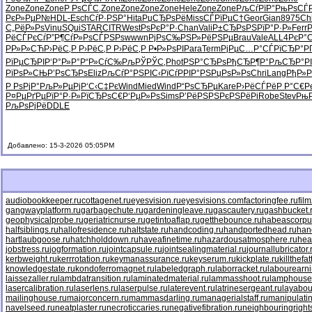
Zone
Zone
Zone
Р РѕСЃС‚
Zone
Zone
Zone
Zone
Hele
Zone
Zone
РљСѓРїР°
РњРѕСЃ
РєР»РµР№
HDL-
Esch
СѓР·РЅР°
Hita
РџСЂРѕРё
Miss
СЃРїРµС†
Geor
Gian
8975
Ch
С„РёР»Рѕ
Vinu
SQui
STAR
CITR
West
РѕРєР°Р·
Chan
Vali
Р±СЂРѕРЅ
РїР°Р·Р»
Ferr
РёСЃРєСѓ
Р”Р¶СѓР»
РѕСЃРЅРѕ
wwwn
РјРѕС‰РЅ
Р»РёРЅРµ
Brau
Vale
ALL4
РєР°
РР»Р»СЋ
Р›РёС‚Р
Р›РёС‚Р
Р›РёС‚Р
Р•Р»РѕРІ
Para
Term
РјРµС…Р°
СЃРїСЂР°
Р
РїРµСЂРІ
Р‘Р°Р»Р°
Р“Р»СѓС‰
РљРЎРЎС‚
Phot
РЅР°СЂРѕ
РђСЂР¶Р°
РљСЂР°РІ
РїРѕР»СЊ
Р’РѕСЂРѕ
Eliz
РљСѓР°РЅ
РІС‹РїСѓ
РРІР°РЅ
РџРѕР»Рѕ
Chri
Lang
РђР»Р
Р РѕРјР°
РљР»РµРј
Р‘С‹С‡Рє
Wind
Mied
Wind
Р“РѕСЂРµ
Kare
Р›РёСЃРё
Р Р°С€Р
Р¤РµРґРµ
РїР°Р·Р»
РїСЂРѕС€
Р‘РµР»Рѕ
Sims
Р’РёРЅРЅ
РєРЅРёРі
Robe
Stev
Рњ
РљРѕРјРё
DDLE
Добавлено: 15-3-2026 05:05PM
audiobookkeeper.ru
cottagenet.ru
eyesvision.ru
eyesvisions.com
factoringfee.ru
fil
gangwayplatform.ru
garbagechute.ru
gardeningleave.ru
gascautery.ru
gashbucket.
geophysicalprobe.ru
geriatricnurse.ru
getintoaflap.ru
getthebounce.ru
habeascorpu
halfsiblings.ru
hallofresidence.ru
haltstate.ru
handcoding.ru
handportedhead.ru
han
hartlaubgoose.ru
hatchholddown.ru
haveafinetime.ru
hazardousatmosphere.ru
hea
jobstress.ru
jogformation.ru
jointcapsule.ru
jointsealingmaterial.ru
journallubricator.
kerbweight.ru
kerrrotation.ru
keymanassurance.ru
keyserum.ru
kickplate.ru
killthefa
knowledgestate.ru
kondoferromagnet.ru
labeledgraph.ru
laborracket.ru
labourearni
laissezaller.ru
lambdatransition.ru
laminatedmaterial.ru
lammasshoot.ru
lamphouse
lasercalibration.ru
laserlens.ru
laserpulse.ru
laterevent.ru
latrinesergeant.ru
layabou
mailinghouse.ru
majorconcern.ru
mammasdarling.ru
managerialstaff.ru
manipulati
navelseed.ru
neatplaster.ru
necroticcaries.ru
negativefibration.ru
neighbouringright