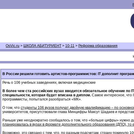
OsVic.ru
>
ШКОЛА АБИТУРИЕНТ
>
10-11
>
Реформа образования
В России решили готовить артистов-программистов: IT дополнит програ
Речь о 106 учебных заведениях, включая медицинские
В более чем ста российских вузах вводится обязательное обучение по I
специальности, которая будет вписана в диплом.
Самое интересное, что I
программисты, попытался разобраться «МК».
О том, что
студенты 106 вузов получат двойную квалификацию – по основной
университетов, присутствовали глава Минцифры Максут Шадаев и представи
Раньше уже неоднократно сообщалось о том, что «больше цифры» нужно дат
планировалась в вузах в формате дополнительного образования (ДПО), то 
Возможно, это связано с тем, что, по разным подсчетам, страну покинуло 1