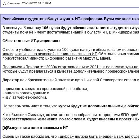
Добавлено: 25-6-2022 01:51PM
Российских студентов обяжут изучать ИТ-профессии. Вузы считаю это
В новом учебном году
106 вузов будут обязаны заставлять студентов из
студенты пока не имеют достаточных знаний в области ИТ. В Минцифры зая
Обязательные ИТ-дисциплины
С нового учебного года студенты 106 вузов начнут в обязательном порядке 
квалификацию – по основной специальности и по ИТ.
Об этом заявил заммин
присутствовал министр цифрового развития Максут Шадаев.
Программа «Приоритет-2030» стартовала в мае 2021 г., в ее рамках вузы 
которые будут предлагаться в качестве дополнительного профессиональног
Директор по образовательной политике вуза Николай Селиверстов сказал «
- применять средства программной разработки,
- анализировать данные и
- изучат web-технологии.
Но теперь речь идет о том, что
курсы будут не дополнительными, а обяз
Как объяснил Омельчук, он считает целесообразным от программ ДПО прий
Соответствующие изменения, по его словам, будут внесены в проект «
[b]Выпускники плохо знакомы с ИТ
Омельчук также рассказал, что «
цифра» должна быть внедрена там, где буд