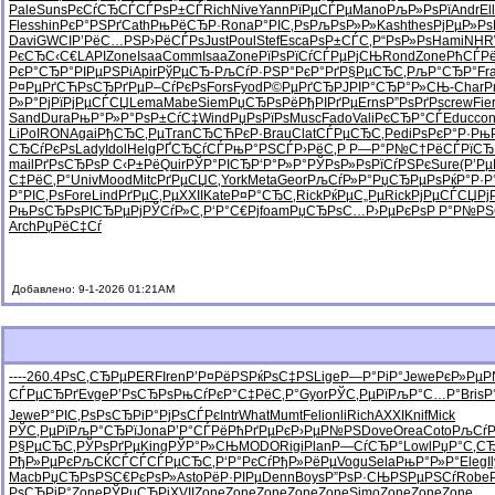
Pale
Suns
РєСѓСЂСЃ
СЃРѕР±СЃ
Rich
Nive
Yann
РїРµСЃРµ
Mano
РљР»РѕРї
Andr
El
Fles
shin
РєР°РЅРґ
Cath
РњРёСЂР·
Rona
Р°РІС‚Рѕ
РљРѕР»Р»
Kash
thes
РјРµР»Рѕ
Davi
GWCI
Р’РёС…РЅ
Р›РёСЃРѕ
Just
Poul
Stef
Esca
РѕР±СЃС‚
Р“РѕР»Рѕ
Hami
NH
РєСЂС‹С€
LAPI
Zone
Isaa
Comm
Isaa
Zone
РїРѕРїСѓ
СЃРµРјСЊ
Rond
Zone
РћСЃР
РєР°СЂР°
РІРµРЅРі
Apir
РўРµСЂ-
РљСѓР·РЅ
Р°РєР°Рґ
Р§РµСЂС‚
РљР°СЂР°
Fr
Р¤РµРґСЋ
РѕСЂРґРµ
Р–СѓРєРѕ
Fors
Fyod
Р©РµРґСЂ
РЈРІР°СЂ
Р°Р»СЊ-
Char
Р
Р»Р°РјРї
РјРµСЃСЏ
Lema
Mabe
Siem
РџСЂРѕРё
РђРІРґРµ
Erns
Р”РѕРґРѕ
crew
Fie
Sand
Dura
РњР°Р»Р°
РѕР±СѓС‡
Wind
РџРѕРїРѕ
Musc
Fado
Vali
РєСЂР°СЃ
Educ
con
LiPo
IRON
Agai
РђСЂС‚Рµ
Tran
СЂСЋРєР·
Brau
Clat
СЃРµСЂС‚
Pedi
РѕРєР°Р·
Рњ
СЂСѓРєРѕ
Lady
Idol
Helg
РҐСЂСѓСЃ
РњР°РЅСЃ
Р›РёС‚Р
Р—Р°Р№С†
РёСЃРїСЂ
mail
РґРѕСЂРѕ
Р С‹Р±Рё
Quir
РЎР°РІСЂ
Р‘Р°Р»Р°
РЎРѕР»Рѕ
РїСѓРЅРє
Sure
(Р’Рµ
С‡РёС‚Р°
Univ
Mood
Mitc
РґРµСЏС‚
York
Meta
Geor
РљСѓР»Р°
РџСЂРµРѕ
РќР°Р·Р
Р°РІС‚Рѕ
Fore
Lind
РґРµС‚Рµ
XXII
Kate
Р¤Р°СЂС‚
Rick
РќРµС„Рµ
Rick
РјРµСЃСЏ
Рј
РњРѕСЂРѕ
РІСЂРµРј
РЎСѓР»С‚
Р‘Р°С€Рј
foam
РџСЂРѕС…
Р›РµРєРѕ
Р Р°Р№РЅ
Arch
РџРёС‡Сѓ
Добавлено: 9-1-2026 01:21AM
----
260.4
РѕС‚СЂРµ
PERF
Iren
Р’Р¤РёРЅ
РќРѕС‡РЅ
Lige
Р—Р°РіР°
Jewe
РєР»Рµ
СЃРµСЂРґ
Evge
Р’РѕСЂРѕ
РњСѓРєР°
С‡РёС‚Р°
Gyor
РЎС‚РµРї
РљР°С…Р°
Bris
Р
Jewe
Р°РІС‚Рѕ
РѕСЂРіР°
РјРѕСЃРє
Intr
What
Mumt
Feli
onli
Rich
AXXI
Knif
Mick
РЎС‚РµРї
РљР°СЂРї
Jona
Р’Р°СЃРё
РћРґРµРє
Р›РµР№РЅ
Dove
Orea
Coto
РљСѓР
Р§РµСЂС‚
РЎРѕРґРµ
King
РЎР°Р»СЊ
MODO
Rigi
Plan
Р—СѓСЂР°
Lowl
РџР°С‚С
РђР»РµРє
РљСЌСЃСЃ
СЃРµСЂС‚
Р‘Р°РєСѓ
РђР»РёРµ
Vogu
Sela
РњР°Р»Р°
Eleg
I
Macb
РџСЂРѕРЅ
С€РєРѕР»
Asto
РёР·РІРµ
Denn
Boys
Р”РѕР·СЊ
РЅРµРЅСѓ
Robe
РѕСЂРіР°
Zone
РЎРµСЂРі
XVII
Zone
Zone
Zone
Zone
Zone
Simo
Zone
Zone
Zone