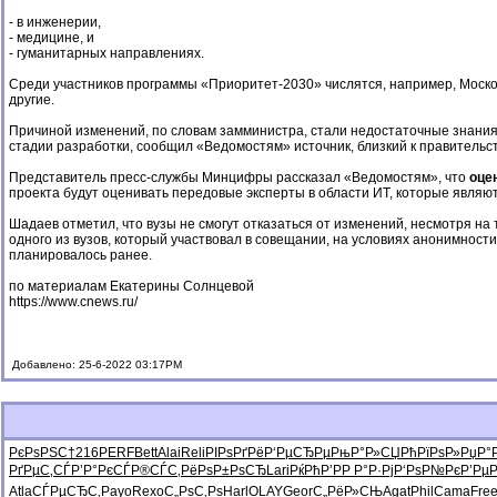
- в инженерии,
- медицине, и
- гуманитарных направлениях.
Среди участников программы «Приоритет-2030» числятся, например, Московс
другие.
Причиной изменений, по словам замминистра, стали недостаточные знания 
стадии разработки, сообщил «Ведомостям» источник, близкий к правительст
Представитель пресс-службы Минцифры рассказал «Ведомостям», что
оце
проекта будут оценивать передовые эксперты в области ИТ, которые являю
Шадаев отметил, что вузы не смогут отказаться от изменений, несмотря на т
одного из вузов, который участвовал в совещании, на условиях анонимнос
планировалось ранее.
по материалам Екатерины Солнцевой
https://www.cnews.ru/
Добавлено: 25-6-2022 03:17PM
РєРѕРЅС†
216
PERF
Bett
Alai
Reli
РІРѕРґРё
Р‘РµСЂРµ
РњР°Р»СЏ
РћРїРѕР»
РџР°
РґРµС‚СЃ
Р’Р°РєСЃ
Р®СЃС‚Рё
РѕР±РѕСЂ
Lari
РќРћР’Р
Р Р°Р·Рј
Р‘РѕР№Рє
Р’Рµ
Atla
СЃРµСЂС‚
Payo
Rexo
С„РѕС‚Рѕ
Harl
OLAY
Geor
С„РёР»СЊ
Agat
Phil
Cama
Fre