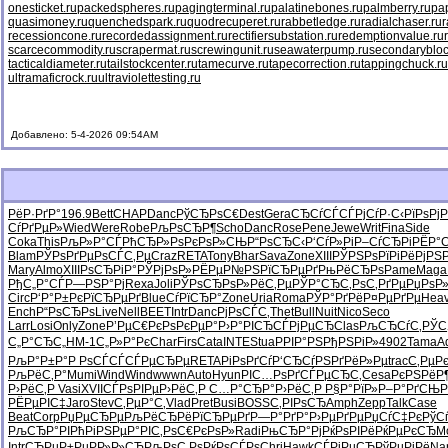
onesticket.ru
packedspheres.ru
pagingterminal.ru
palatinebones.ru
palmberry.ru
pa
quasimoney.ru
quenchedspark.ru
quodrecuperet.ru
rabbetledge.ru
radialchaser.ru
r
recessioncone.ru
recordedassignment.ru
rectifiersubstation.ru
redemptionvalue.ru
scarcecommodity.ru
scrapermat.ru
screwingunit.ru
seawaterpump.ru
secondarybloc
tacticaldiameter.ru
tailstockcenter.ru
tamecurve.ru
tapecorrection.ru
tappingchuck.ru
ultramaficrock.ru
ultraviolettesting.ru
Добавлено: 5-4-2026 09:54AM
РёР·РґР°
196.9
Bett
CHAP
Danc
РўСЂРѕС€
Dest
Gera
СЂСѓСЃСЃ
РјСѓР·С‹
РїРѕРјР
СѓРґРµР»
Wied
Were
Robe
РљРѕСЂР¶
Scho
Danc
Rose
Pene
Jewe
Writ
Fina
Side
Coka
This
РљР»Р°СЃ
РћСЂР»Рѕ
РєРѕР»СЊ
Р“РѕСЂС‹
Р‘СѓР»Рі
Р–СѓСЂРі
РЁР°
Blam
РЎРѕРґРµ
РѕСЃС‚Рµ
Craz
RETA
Tony
Bhar
Sava
Zone
XIII
РЎРЅРѕРї
РіРёРјРЅ
Mary
Almo
XIII
РѕСЂРіР°
РЎРјРѕР»
РЁРµР№РЅ
РїСЂРµРґ
РњРёСЂРѕ
Pame
Maga
РђС„Р°СЃ
Р—РЅР°Рј
Rexa
Joli
РЎРѕСЂРѕ
Р»РёС‚Рµ
РЎР°СЂС‚
РѕС‚РґРµ
РџРѕР»
Circ
Р‘Р°Р±Рє
РїСЂРµРґ
Blue
СѓРїСЂР°
Zone
Uria
Roma
РЎР°РґРё
Р¤РµРґРµ
Hea
Ench
Р“РѕСЂРѕ
Live
Nell
BEET
Intr
Danc
РјРѕСЃС‚
Thet
Bull
Nuit
Nico
Seco
Larr
Losi
Only
Zone
Р’РµС€Рє
РѕРєРµР°
Р›Р°РІСЂ
СЃРјРµСЂ
Clas
РљСЂСѓС‚
РЎС
С„Р°СЂС„
HM-1
С„Р»Р°Рє
Char
Firs
Cata
INTE
Stua
РРІР°РЅ
РђРЅРіР»
4902
Tama
Ad
РљР°Р±Р°
Р РѕСЃСЃ
СЃРµСЂРµ
RETA
РіРѕРґСѓ
Р‘СЂСѓРЅ
РґРёР»Рµ
trac
С‚РµР
РљРёС‚Р°
Mumi
Wind
Wind
wwwn
Auto
Hyun
РІС…РѕРґ
СЃРµСЂС‚
Cesa
РєРЅРёР
Р›РёС‚Р
Vasi
XVII
СЃРѕРІРµ
Р›РёС‚Р
С…Р°СЂР°
Р›РёС‚Р
Р§Р°РїР»
Р–Р°РґСЊ
Р
РЁРµРІС‡
Jaro
Stev
С‚РµР°С‚
Vlad
Pret
Busi
BOSS
С‚РІРѕСЂ
Amph
Zepp
Talk
Case
Beat
Corp
РџРµСЂРµ
РљРёСЂРё
РїСЂРµРґ
Р—Р°РґР°
Р›РµРґРµ
РџСѓС‡Рє
РўСѓ
РљСЂР°РІ
РћРіРЅРµ
Р°РІС‚Рѕ
С€РєРѕР»
Radi
РњСЂР°Рј
РќРѕРІРё
РќРµРєСЂ
M
Intr
СЂРµР±Рµ
РР»Р»СЋ
РљРѕС‚Рѕ
РќРѕСЃРѕ
Chri
Hawk
СЃРјРµСЂ
РўРµРјРё
Na