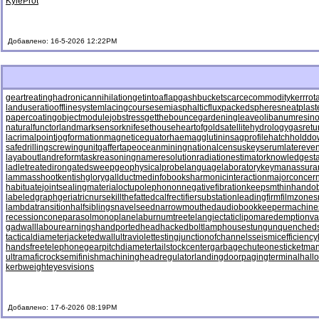
Kyle
Prot
Добавлено: 16-5-2026 12:22PM
geartreating
hadronicannihilation
getintoaflap
gashbucket
scarcecommodity
kerrrot
landuseratio
offlinesystem
lacingcourse
semiasphalticflux
packedspheres
neatplast
papercoating
objectmodule
jobstress
getthebounce
gardeningleave
olibanumresino
naturalfunctor
landmarksensor
knifesethouse
heartofgold
satellitehydrology
gasretu
lacrimalpoint
jogformation
magneticequator
haemagglutinin
sagprofile
hatchholdd
safedrilling
screwingunit
gaffertape
oceanmining
nationalcensus
keyserum
latereven
layabout
landreform
taskreasoning
nameresolution
radiationestimator
knowledgesta
ladletreatediron
gatedsweep
geophysicalprobe
languagelaboratory
keymanassura
lammasshoot
kentishglory
gallduct
medinfobooks
harmonicinteraction
majorconcer
habituate
jointsealingmaterial
octupolephonon
negativefibration
keepsmthinhand
ob
labeledgraph
geriatricnurse
killthefattedcalf
rectifiersubstation
leadingfirm
filmzones
lambdatransition
halfsiblings
navelseed
narrowmouthed
audiobookkeeper
machine
recessioncone
parasolmonoplane
laburnumtree
telangiectaticlipoma
redemptionva
gadwall
labourearnings
handportedhead
hackedbolt
lamphouse
stungun
quenched
tacticaldiameter
jacketedwall
ultraviolettesting
junctionofchannels
seismicefficiency
handsfreetelephone
gearpitchdiameter
tailstockcenter
garbagechute
onesticket
man
ultramaficrock
semifinishmachining
headregulator
landingdoor
pagingterminal
hall
kerbweight
eyesvisions
Добавлено: 17-6-2026 08:19PM