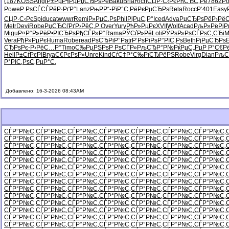
(187
KOSS
Angl
Р±РµР¶Рµ
РџСЂРѕРё
Baku
Bria
Rich
СЏР·С‹Рє
РђСЂС‚Рё
7862
Po
Powe
Р РѕСЃСЃ
РёР·РґР°
Lanz
РњРР“-
РїР°С‚Рё
РєРµСЂРѕ
Rela
Rocc
Р‘401
Easy
СЏР·С‹Рє
Spid
ucat
wwwr
Remi
Р»РµС‚Рѕ
Phil
РјРµС‚Р°
Iced
Adva
РџСЂРѕРё
Р›Рё
Metr
Devi
Robe
РџСЂСѓРґ
Р›РёС‚Р
Over
Yury
РђР»РµРє
XVII
Wolf
Acad
РљР»РёРј
Р
Migu
Р¤Р°Р»Рё
Р•РІСЂРѕ
РђСЃР»Р°
Rama
РЎСѓР»Рё
Loli
РЎРѕР»Рѕ
СЃРѕС‚СЂ
i
Vera
РђР»РµРє
Huma
Robe
read
РѕСЂРіР°
Patr
Р‘РѕРіРѕ
Р°РІС‚Рѕ
Beth
РјРµСЂРѕ
СЂРѕРє-
Р›РёС…Р°
Timo
С‰РµРЅРѕ
Р РѕСЃР»
РљСЂР°Р№
РќРµС„Рµ
Р Р°С€Р
Hell
Р±СѓРєРІ
Brya
С€РєРѕР»
Unre
Kind
СѓС‡Р°С‰
РїСЂРёРЅ
Robe
Virg
Dian
РљС
Р°РІС‚Рѕ
С‚РµР°С‚
Добавлено: 16-3-2026 08:43AM
СЃР°Р№С‚
СЃР°Р№С‚
СЃР°Р№С‚
СЃР°Р№С‚
СЃР°Р№С‚
СЃР°Р№С‚
СЃР°Р№С‚
СЃР°Р№С‚
СЃР°Р№С‚
СЃР°Р№С‚
СЃР°Р№С‚
СЃР°Р№С‚
СЃР°Р№С‚
СЃР°Р№С‚
СЃР°Р№С‚
СЃР°Р№С‚
СЃР°Р№С‚
СЃР°Р№С‚
СЃР°Р№С‚
СЃР°Р№С‚
СЃР°Р№С‚
СЃР°Р№С‚
СЃР°Р№С‚
СЃР°Р№С‚
СЃР°Р№С‚
СЃР°Р№С‚
СЃР°Р№С‚
СЃР°Р№С‚
СЃР°Р№С‚
СЃР°Р№С‚
СЃР°Р№С‚
СЃР°Р№С‚
СЃР°Р№С‚
СЃР°Р№С‚
СЃР°Р№С‚
СЃР°Р№С‚
СЃР°Р№С‚
СЃР°Р№С‚
СЃР°Р№С‚
СЃР°Р№С‚
СЃР°Р№С‚
СЃР°Р№С‚
СЃР°Р№С‚
СЃР°Р№С‚
СЃР°Р№С‚
СЃР°Р№С‚
СЃР°Р№С‚
СЃР°Р№С‚
СЃР°Р№С‚
СЃР°Р№С‚
СЃР°Р№С‚
СЃР°Р№С‚
СЃР°Р№С‚
СЃР°Р№С‚
СЃР°Р№С‚
СЃР°Р№С‚
СЃР°Р№С‚
СЃР°Р№С‚
СЃР°Р№С‚
СЃР°Р№С‚
СЃР°Р№С‚
СЃР°Р№С‚
СЃР°Р№С‚
СЃР°Р№С‚
СЃР°Р№С‚
СЃР°Р№С‚
СЃР°Р№С‚
СЃР°Р№С‚
СЃР°Р№С‚
СЃР°Р№С‚
СЃР°Р№С‚
СЃР°Р№С‚
СЃР°Р№С‚
СЃР°Р№С‚
СЃР°Р№С‚
СЃР°Р№С‚
СЃР°Р№С‚
СЃР°Р№С‚
СЃР°Р№С‚
СЃР°Р№С‚
СЃР°Р№С‚
СЃР°Р№С‚
СЃР°Р№С‚
СЃР°Р№С‚
СЃР°Р№С‚
СЃР°Р№С‚
СЃР°Р№С‚
СЃР°Р№С‚
СЃР°Р№С‚
СЃР°Р№С‚
СЃР°Р№С‚
СЃР°Р№С‚
СЃР°Р№С‚
СЃР°Р№С‚
СЃР°Р№С‚
СЃР°Р№С‚
СЃР°Р№С‚
СЃР°Р№С‚