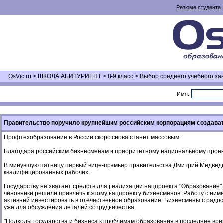
Резюме студента
OsVic.ru
>
ШКОЛА АБИТУРИЕНТ
>
8-9 класс
>
Выбор среднего учебного за
Имя:
Правительство поручило крупнейшим российским корпорациям создават
Профтехобразование в России скоро снова станет массовым.
Благодаря российским бизнесменам и приоритетному национальному проек
В минувшую пятницу первый вице-премьер правительства Дмитрий Медведев
квалифицированных рабочих.
Государству не хватает средств для реализации нацпроекта "Образование"
чиновники решили привлечь к этому нацпроекту бизнесменов. Работу с ним
активней инвестировать в отечественное образование. Бизнесмены с радо
уже для обсуждения деталей сотрудничества.
"Подходы государства и бизнеса к проблемам образования в последнее вр