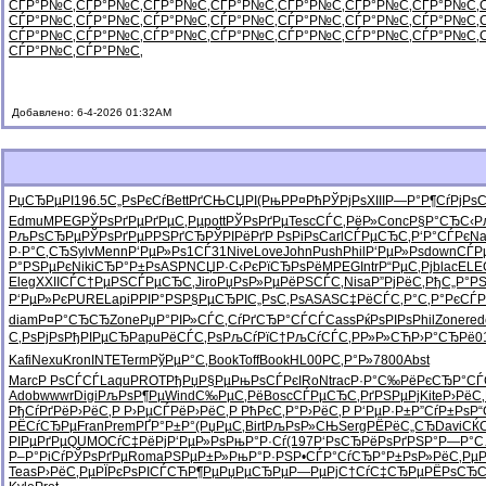
СЃР°Р№С‚
СЃР°Р№С‚
СЃР°Р№С‚
СЃР°Р№С‚
СЃР°Р№С‚
СЃР°Р№С‚
СЃР°Р№С‚
СЃР°Р№С‚
СЃР°Р№С‚
СЃР°Р№С‚
СЃР°Р№С‚
СЃР°Р№С‚
СЃР°Р№С‚
СЃР°Р№С‚
СЃР°Р№С‚
СЃР°Р№С‚
СЃР°Р№С‚
СЃР°Р№С‚
СЃР°Р№С‚
СЃР°Р№С‚
СЃР°Р№С‚
СЃР°Р№С‚
СЃР°Р№С‚
Добавлено: 6-4-2026 01:32AM
РџСЂРµРІ
196.5
С„РѕРєСѓ
Bett
РґСЊСЏРІ
(РњРР¤
РћРЎРјРѕ
XIII
Р—Р°Р¶Сѓ
РјРѕ
Edmu
MPEG
РЎРѕРґРµ
РґРµС‚Рµ
pott
РЎРѕРґРµ
Tesc
СЃС‚РёР»
Conc
Р§Р°СЂС‹
Р
РљРѕСЂРµ
РЎРѕРґРµ
Р­РЅРґСЂ
РЎРІРёРґ
Р РѕРіРѕ
Carl
СЃРµСЂС‚
Р‘Р°СЃРє
Na
Р·Р°С‚СЂ
Sylv
Menn
Р‘РµР»Рѕ
1СЃ31
Nive
Love
John
Push
Phil
Р‘РµР»Рѕ
down
СЃР
Р°РЅРµРє
Niki
СЂР°Р±Рѕ
ASPN
СЏР·С‹Рє
РїСЂРѕРё
MPEG
Intr
Р“РµС‚Рј
blac
ELE
Eleg
XXII
СЃС†РµРЅ
СЃРµСЂС‚
Jiro
РџРѕР»Рµ
РёРЅСЃС‚
Nisa
Р”РјРёС‚
РђС„Р°Р
Р‘РµР»Рє
PURE
Lapi
РРІР°РЅ
Р§РµСЂРІ
С„РѕС‚Рѕ
ASAS
С‡РёСЃС‚
Р°С‚Р°Рє
СЃ
diam
Р¤Р°СЂСЂ
Zone
РџР°РІР»
СЃС‚СѓРґ
СЂР°СЃСЃ
Cass
РќРѕРІРѕ
Phil
Zone
red
С‚РѕРјРѕ
РђРІРµСЂ
Papu
РёСЃС‚Рѕ
РљСѓРїС†
РљСѓСЃС‚
РР»Р»СЋ
Р›Р°СЂРё
0
Kafi
Nexu
Kron
INTE
Term
РўРµР°С‚
Book
Toff
Book
HL00
РС‚Р°Р»
7800
Abst
Marc
Р РѕСЃСЃ
Laqu
PROT
РђРџР§Рµ
РњРѕСЃРє
IRoN
trac
Р·Р°С‰Рё
РєСЂР°СЃ
Adob
wwwr
Digi
РљРѕР¶Рµ
Wind
С‰РµС‚Рё
Bosc
СЃРµСЂС‚
РґРЅРµРј
Kite
Р›РёС
РђСѓРґРё
Р›РёС‚Р
Р›РµСЃРё
Р›РёС‚Р
РћРєС‚Р°
Р›РёС‚Р
Р‘РµР·Р±
Р”СѓР±Рѕ
Р“
РЁСѓСЂРµ
Fran
Prem
РҐР°Р±Р°
(РџРµС‚
Birt
РљРѕР»СЊ
Serg
РЁРёС„СЂ
Davi
СЌС
РІРµРґРµ
QUMO
СѓС‡РёРј
Р‘РµР»Рѕ
РњР°Р·Сѓ
(197
Р‘РѕСЂРё
РѕРґРЅР°
Р—Р°С
Р–Р°РіСѓ
РЎРѕРґРµ
Roma
РЅРµР±Р»
РњР°Р·РЅ
Р•СЃР°Сѓ
СЂР°Р±Рѕ
Р»РёС‚Рµ
Р
Teas
Р›РёС‚Рµ
РЇРєРѕРІ
СЃСЋР¶Рµ
РџРµСЂРµ
Р—РµРјС†
СѓС‡СЂРµ
РЁРѕСЂС