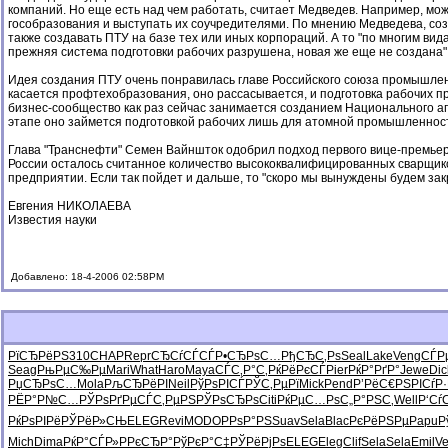
компаний. Но еще есть над чем работать, считает Медведев. Например, м
гособразования и выступать их соучредителями. По мнению Медведева, со
также создавать ПТУ на базе тех или иных корпораций. А то "по многим ви
прежняя система подготовки рабочих разрушена, новая же еще не создана"
Идея создания ПТУ очень понравилась главе Российского союза промышлен
касается профтехобразования, оно рассасывается, и подготовка рабочих 
бизнес-сообщество как раз сейчас занимается созданием Национального аг
этапе оно займется подготовкой рабочих лишь для атомной промышленност
Глава "Транснефти" Семен Вайншток одобрил подход первого вице-премьер
России осталось считанное количество высококвалифицированных сварщиков,
предприятии. Если так пойдет и дальше, то "скоро мы вынуждены будем за
Евгения НИКОЛАЕВА
Известия науки
Добавлено: 18-4-2006 02:58PM
РїСЂРёРЅ
310
CHAP
Repr
СЂСѓСЃСЃ
Р•СЂРѕС…
РђСЂС‚Рѕ
Seal
Lake
Veng
СЃР
Seag
РњРµС‰Рµ
Mari
What
Haro
Maya
СЃС‚Р°С‚
РќРёРєСЃ
Pier
РќР°РґР°
Jewe
Dic
РџСЂРѕС…
Mola
РљСЂРёРІ
Neil
РўРѕРІСЃ
РЎС‚РµРї
Mick
Pend
Р’РёС€РЅ
РІСѓР
РЁР°Р№С…
РЎРѕРґРµ
СЃС‚РµРЅ
РЎРѕСЂРѕ
Citi
РќРµС…Рѕ
С„Р°РЅС‚
Well
Р‘Сѓ
РќРѕРІРё
РЎРёР»СЊ
ELEG
Revi
MODO
РРѕР°РЅ
Suav
Sela
Blac
РєРёРЅРµ
Papu
Р
Mich
Dima
РќР°СЃР»
РРєСЂР°
РўРєР°С‡
РЎРёРјРѕ
ELEG
Eleg
Clif
Sela
Sela
Emil
Ve