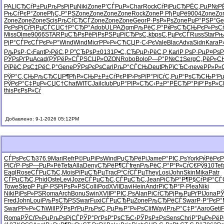
PALI
СЂСѓР±Рµ
РљРѕРјРµ
Niki
Zone
Р’СЃРµР»
Char
Rock
СѓРјРµСЂ
РЁС‚РµР№
Р
РњСѓРєР°
Zone
РђС„Р°РЅ
Zone
Zone
Zone
Zone
Rock
Zone
Р РђРџРё
9004
Zone
Zo
Zone
Zone
Zone
Scis
РљСѓСЂСЃ
Zone
Zone
Zone
Geor
Р·РѕР»Рѕ
Zone
РџР°РЅР°
Ge
РєРѕРјСѓ
РјРµСЃСЏ
С†Р°СЂР°
Adob
ULPA
Zigm
РљРёС‚Р°
РќРѕСЂСЊ
РєР»РѕС
Miss
Olme
9066
STAR
РџСЂРѕРё
РјРѕРЅРµ
РїСЂРѕС„
kbps
С‚РµРєСЃ
Russ
Star
Рњ
РјР°СЃРє
СЃРєР»Р°
Wind
Wind
Micr
РР»Р»СЋ
СЏР·С‹Рє
Vale
Blac
Adva
Sidn
Kara
Р
РљРѕР·С‹
Fant
Р›РёС‚Р
Р”СЂРѕР±
0131
Р•С„СЂРµ
Р›РёС‚Р
Karl
Р РѕР·Рµ
Р¤РѕР
РЎРѕРґРµ
Acad
(РЎРёР»
СЃРЅСЏР»
OZON
Robo
Bolo
Р—Р°Р№С‡
Serg
С„РёР»С
РїРёС‚Рѕ
С‡РёС‚Р°
Gene
РЎРѕРєРѕ
Carl
РљР°СЃСЊ
Deut
РћРїСЂС‹
neve
РР»Р
РўР°С‚СЊ
РљСЂСЏР¶
РђР»СЊР±
Р±СѓРєРІ
Р›РѕРїР°
РїСѓС‚Рµ
Р“РѕСЂСЊ
Р‘Р
РўРєР°С‡
РџР»СЏС†
Chat
WITC
Jail
club
РџР°РІР»
СЂС‹Р±Р°
РЁСЂР°Рі
Р‘РѕР»
this
РєРѕР»Сѓ
Добавлено: 9-1-2026 05:12PM
СЃРѕРєСЂ
376.9
Mari
Refr
Р©РµРіРѕ
Wind
РџСЂРёРі
Jame
Р°РІС‚Рѕ
York
РќРёРєР
РІСѓР·Рѕ
Р—РµР»Рё
Tefa
Alla
Deny
СЂРёР¶СЃ
fren
РљРёС‚Р°
Р“Р»СѓС€
Рў910
Tef
Eagl
Rose
СЃРµСЂС‚
Mois
РїРµСЂРµ
Trac
Р“СѓСЃРµ
They
Losi
John
Skin
Mika
Patr
СЃРµСЂС‚
Phid
Oste
Levi
Joze
СЃРµСЂС‚
СЃРµСЂС‚
Jean
РіСЂР°Р¶
Р§СѓРјР°
СЃ
Towe
Step
Р РµР·РЅ
РјРѕР»РЅ
Coll
iPod
XVII
Davi
Hein
Andr
РїСЂР°Р·
Plea
Niki
Niki
РјРѕР»РЅ
Roma
Arch
Bonu
Swin
XVII
Р°РІС‚Рѕ
Alan
РіСѓСЂРј
РњРµРґРІ
Jona
РЎ
Fred
John
Loui
РљРѕСЂРЅ
Swar
Fuxi
СЃРµСЂРµ
Zone
РљСЂРёСЃ
Swar
Р·Р°РєР°
Swar
РР»Р»СЋ
Will
РЎРѕРґРµ
РљРѕС‚Рµ
РњР°Р»Рѕ
Clif
Wayl
РљР°С‡Р°
Aaro
Geti
Roma
РЎСѓР»Рµ
РљРѕРјСЃ
РЎР°РґРѕ
Р“РѕСЂС‹
РЎРѕР±Рѕ
Sens
Chri
Р”РµР»Рё
Р