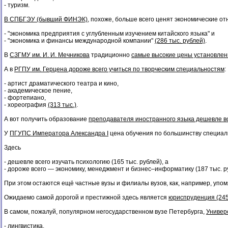
- туризм.
В СПБГЭУ (бывший ФИНЭК)
, похоже, больше всего ценят экономические о
- "экономика предприятия с углубленным изучением китайского языка" и
- "экономика и финансы международной компании"
(286 тыс. рублей)
.
В
СЗГМУ им. И. И. Мечникова
традиционно
самые высокие цены установлен
А в
РГПУ им. Герцена дороже всего учиться по творческим специальностям
:
- артист драматического театра и кино,
- академическое пение,
- фортепиано,
- хореография
(313 тыс.)
.
А вот получить образование
преподавателя иностранного языка дешевле вс
У
ПГУПС Императора Александра I
цена обучения по большинству специал
Здесь
- дешевле всего изучать психологию (165 тыс. рублей), а
- дороже всего — экономику, менеджмент и бизнес–информатику (187 тыс. р
При этом остаются ещё частные вузы и филиалы вузов, как, например, уп
Ожидаемо самой дорогой и престижной здесь является
юриспруденция (245
В самом, пожалуй, популярном негосударственном вузе Петербурга,
Универ
- лингвистика,