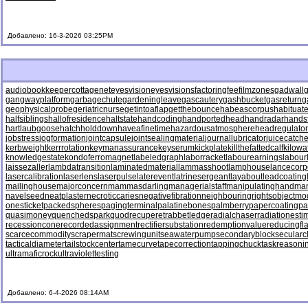
Добавлено: 16-3-2026 03:25PM
audiobookkeeper
cottagenet
eyesvision
eyesvisions
factoringfee
filmzones
gadwall
g
gangwayplatform
garbagechute
gardeningleave
gascautery
gashbucket
gasreturn
g
geophysicalprobe
geriatricnurse
getintoaflap
getthebounce
habeascorpus
habituat
halfsiblings
hallofresidence
haltstate
handcoding
handportedhead
handradar
hands
hartlaubgoose
hatchholddown
haveafinetime
hazardousatmosphere
headregulator
jobstress
jogformation
jointcapsule
jointsealingmaterial
journallubricator
juicecatche
kerbweight
kerrrotation
keymanassurance
keyserum
kickplate
killthefattedcalf
kilowa
knowledgestate
kondoferromagnet
labeledgraph
laborracket
labourearnings
labour
laissezaller
lambdatransition
laminatedmaterial
lammasshoot
lamphouse
lancecorp
lasercalibration
laserlens
laserpulse
laterevent
latrinesergeant
layabout
leadcoating
mailinghouse
majorconcern
mammasdarling
managerialstaff
manipulatinghand
ma
navelseed
neatplaster
necroticcaries
negativefibration
neighbouringrights
objectmo
onesticket
packedspheres
pagingterminal
palatinebones
palmberry
papercoating
pa
quasimoney
quenchedspark
quodrecuperet
rabbetledge
radialchaser
radiationesti
recessioncone
recordedassignment
rectifiersubstation
redemptionvalue
reducingfl
scarcecommodity
scrapermat
screwingunit
seawaterpump
secondaryblock
secularc
tacticaldiameter
tailstockcenter
tamecurve
tapecorrection
tappingchuck
taskreasoni
ultramaficrock
ultraviolettesting
Добавлено: 6-4-2026 08:14AM