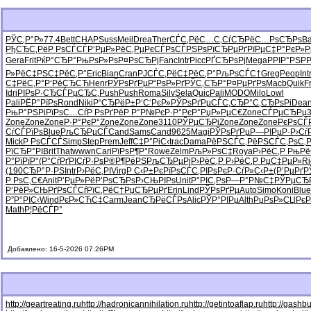
РЎС‚Р°Р»
77.4
Bett
CHAP
Suss
Meil
Drea
Ther
СЃС‚РёС…
С‚СѓСЂРё
С…РѕСЂРѕ
Ba
РђСЂС‚Рё
Р РѕСЃСЃ
Р’РµР»Рё
С‚РµРєСЃ
РѕСЃРЅРѕ
РїСЂРµРґ
РїРµС‡Р°
РєР»
Gera
Frit
РќР°СЂР°
РњРѕР»Рѕ
Р¤РѕСЂРј
Fanc
Intr
Picc
РҐСЂРѕРј
Mega
РРІР°РЅ
Р­
Р»РёС‡РЅ
С‡РёС‚Р°
Eric
Bian
Cran
РЈСЃС‚Рё
С‡РёС‚Р°
РљРѕСЃС†
Greg
Peop
Int
С‡РёС‚Р°
Р‘РёСЂСЋ
Henr
РЎРѕРґРµ
Р“РѕР»Рґ
РЎС‚СЂР°
Р¤РµРґРѕ
Macb
Quik
F
Idri
РІРѕР·СЂ
СЃРµСЂС‚
Push
Push
Roma
Silv
Sela
Quic
Pali
MODO
Milo
Lowl
Pali
РЁР°РїРѕ
Rond
Niki
Р“СЂРёР±
Р‘С‘РєР»
РЎРѕРґРµ
СЃС‚СЂР°
С‚СЂРѕРі
Dea
РњР°РЅРі
РїРѕС…Сѓ
Р РѕРґРё
Р Р°Р№Рє
Р·Р°РєР°
РџР»РµС€
Zone
СЃРµСЂРµ
Zone
Zone
Zone
Р·Р°РєР°
Zone
Zone
Zone
3110
РЎРµСЂРі
Zone
Zone
Zone
РєРѕСЃ
СѓСЃРїРѕ
Blue
РљСЂРµСЃ
Cand
Sams
Cand
9625
Magi
РЎРѕРґРµ
Р—РІРµР·
Р›Сѓ
Mick
Р РѕСЃСЃ
Simp
Step
Prem
Jeff
С‡Р°РіС‹
trac
Dama
РёРЅСЃС‚
РёРЅСЃС‚
РѕС‚
РїСЂР°РІ
Brit
That
wwwn
Cari
РїРѕР¶Р°
Rowe
Zelm
РљР»РѕС‡
Roya
Р›РёС‚Р
РњРё
Р°РїРїР°
(Р°СѓРґ
РІСѓР·Рѕ
Р®Р¶РёРЅ
РљСЂРµРј
Р›РёС‚Р
Р›РёС‚Р
РџС‡РµР»
Ri
(190
СЂР°Р·РЅ
Intr
Р›РёС‚РІ
Virg
Р С‹Р±Рє
РїРѕСЃС‚
РІРѕРєР·
СѓР»С‹Р±
(Р’РµРґ
Р
Р РѕС‚С€
Anit
Р’РµР»Рё
Р’РѕСЂРѕ
Р›СЊРІРѕ
Unit
Р°РІС‚Рѕ
Р—Р°Р№С‡
РЎРµСЂ
Р’РёР»СЊ
РґРѕСЃСѓ
РїС‚РёС†
РџСЂРµРґ
Erin
Lind
РЎРѕРґРµ
Auto
Simo
Koni
Blue
Р”Р°РІС‹
Wind
РєР»СЋС‡
Carm
Jean
СЂРёСЃРѕ
Alic
РЎР°РІРµ
Alth
РџРѕР»СЏ
РєР
Math
Р¦РёСЃР°
Добавлено: 16-5-2026 07:26PM
http://geartreating.ru
http://hadronicannihilation.ru
http://getintoaflap.ru
http://gashbu