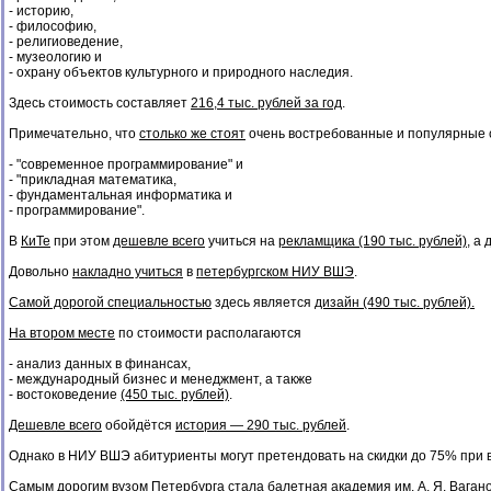
- историю,
- философию,
- религиоведение,
- музеологию и
- охрану объектов культурного и природного наследия.
Здесь стоимость составляет
216,4 тыс. рублей за год
.
Примечательно, что
столько же стоят
очень востребованные и популярные 
- "современное программирование" и
- "прикладная математика,
- фундаментальная информатика и
- программирование".
В
КиТе
при этом
дешевле всего
учиться на
рекламщика (190 тыс. рублей)
, а
Довольно
накладно учиться
в
петербургском НИУ ВШЭ
.
Самой дорогой специальностью
здесь является
дизайн (490 тыс. рублей).
На втором месте
по стоимости располагаются
- анализ данных в финансах,
- международный бизнес и менеджмент, а также
- востоковедение
(450 тыс. рублей)
.
Дешевле всего
обойдётся
история — 290 тыс. рублей
.
Однако в НИУ ВШЭ абитуриенты могут претендовать на скидки до 75% при 
Самым дорогим вузом Петербурга
стала
балетная академия им. А. Я. Ваган