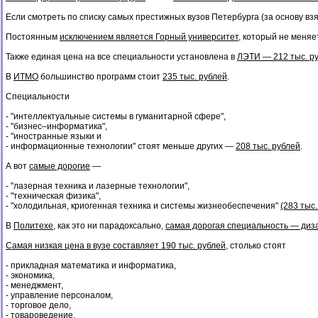
Если смотреть по списку самых престижных вузов Петербурга (за основу в
Постоянным
исключением является Горный университет
, который не меняе
Также единая цена на все специальности установлена в
ЛЭТИ — 212 тыс. р
В
ИТМО
большинство программ стоит
235 тыс. рублей
.
Специальности
- "интеллектуальные системы в гуманитарной сфере",
- "бизнес–информатика",
- "иностранные языки и
- информационные технологии" стоят меньше других —
208 тыс. рублей
.
А вот
самые дорогие
—
- "лазерная техника и лазерные технологии",
- "техническая физика",
- "холодильная, криогенная техника и системы жизнеобеспечения"
(283 тыс.
В
Политехе
, как это ни парадоксально,
самая дорогая специальность — дизай
Самая низкая цена в вузе составляет 190 тыс. рублей
, столько стоят
- прикладная математика и информатика,
- экономика,
- менеджмент,
- управление персоналом,
- торговое дело,
- товароведение,