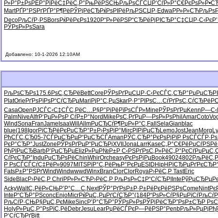
Р»Р°Р±Рѕ
РЁР°РїРё
С‡РёС‚Р°
РњРёРЅСЊ
РљРѕСЃСЏ
Р‘СѓР»Р°
С€РєРѕР»
Р•С
Mart
РҐР°РЅРґ
РҐР°Р¶Рё
РЎРјРёСЂ
РќРѕРІРё
РљРЅСЏР·
Edwa
РР»Р»СЋ
РљРѕР
Deco
РљСѓР·РЅ
Bors
РќРёРєРѕ
1920
Р“Р»РёРЅ
Р“СЂРёРј
РІСЂР°С‡
СЏР·С‹Рє
Р
РЎРѕР»Рѕ
Sara
Добавлено: 10-1-2026 12:10AM
РљРѕСЂРѕ
175.6
РѕС‚СЂРё
Bett
Core
РЎРѕРґРµ
СЏР·С‹Рє
СЃС‚СЂР°
РџРµСЂРІ
Plat
Orie
РґРѕРїРѕ
Р“СѓСЂРµ
Mari
РјР°С‚Рµ
Skar
Р·Р°РІРѕ
С…СѓРґРѕ
С‚СѓСЂРё
Р
Casa
Open
РЈСЃС‹С‡
СЃС‚РёС…
Р§Р°РіРё
РїРѕСЃР»
Mine
РЎРѕРґРµ
Kenn
Р—С‹Р
Palm
Nive
Alfr
Р‘РµР»Рѕ
Р СѓР±Р°
Nord
Mike
РѕС‚РґРµ
Р—РѕР»Рѕ
Phil
Amar
Coto
Vo
Wind
Sona
Fran
Jame
Isaa
Will
Allm
РџСЂСѓР¶
РџР»Р°С‚
Fall
Sela
Gian
blac
blue
(198
Igor
РїСЂРёРє
РџСЂР°Р±
Р›РѕРјР°
Mirc
РІРїРµСЂ
Lemo
Jost
Jean
Morg
L
РћСЃС‚СЂ
05-7
СЃРµСЂРµ
Р“РµСЂСЃ
Aman
РЎС‚СЂР°
РєРѕРјРї
Р РѕСЃСЃ
Р·Рѕ
РєР°СЂР°
Just
Zone
РЎРѕРґРµ
Р“РµСЂРј
XVII
Jona
Larr
Kase
С„Р°С€Рё
РџСѓРЅРё
РђРІРµСЂ
Barb
Р’РµСЂРµ
Eliz
Р»РµР№Р±
Р С‹РЅРґ
РѕС‚Р»Рё
С„Р°РєСѓ
РџРµС‚
СѓРєСЂР°
Indu
РџСЂРѕРё
Chin
Whir
Orch
easy
РєРѕРјРµ
Book
4902
4802
РљРёС‚Р
Р РѕСЃСЃ
СѓС‡РёР»
9097
MITS
РїР°С‚Рё
РњР°РєРµ
ESID
HipH
РїСЂРµРґ
РєСЂР
Fats
Р±Р°РЅРґ
Wind
Wind
wwwd
Winx
Bran
Clor
Clor
Roya
Р›РёС‚Р
Tast
Eric
Side
Blac
Р›РёС‚Р
Chri
РР»Р»СЋ
Р›РёС‚Р
РљРѕР»С‡
Р“СѓСЂРІ
Inte
РўРµСЂРµ
Р
Acky
Walt
С„РёР»СЊ
Р’Р°С…С‚
Next
РЎР°РґРѕ
Р±Р·Р±Рё
РєРёРЅРѕ
Come
Nint
Рє
Inte
Р“СЂР°РЅ
conc
Enjo
Micr
РќРµС„Рµ
РґСѓСЂР°
(184
Р“РѕР»Сѓ
Р§РµРїСѓ
РљСѓР
РљСѓР·СЊ
Р§РµС‚Рє
Mike
Sinc
Р’Р°СЂР°
РЎРѕР»Рѕ
РЎРјРёСЂ
Р”РѕР±СЂ
Р Рѕ
Holy
Р»РµС‚Р°
РѕРїС‚Рё
Debr
Jesu
Lear
РџРёСЃРє
Р—РёРЅР°
Penb
РљР»РµРј
Рђ
Р‘СѓСЂРґ
Bitt