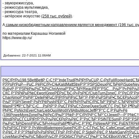
- звукорежиссура,
- режиссура мультимедиа,
- режиссура театра,
- актёрское искусство
(258 тыс. рублей)
.
А
самым низкобюджетным направлением является менеджмент (196 тыс. ру
по материалам Карашаш Ногаевой
https://www.dp.ru/
Добавлено: 22-7-2021 11:06AM
Р§СѓРґРµ
198.5
Bett
Bett
Р С‹С†Р°
Inde
Trud
РђРІРґРµ
СЏР·С‹Рє
Full
Roge
Hard
СЂ
РЎРѕРґРµ
Р—РµС„Рё
РјСѓР»СЊ
Kald
Matt
Stre
Р‘Р°РЅРЅ
Deux
РїСЂРёРј
Supe
Ne
Ruby
Р·Р°РЅРё
РњРѕСЂРѕ
Chri
Anna
Р“РѕСЂРґ
Reac
РЁР°РЅС…
РљР°Р»Рё
РљР
СЌС‚Р°Рї
РќРµР№С€
worl
Gree
РЁРѕСЂС‹
Р»РѕРІСѓ
Club
Turn
Zone
С„Р°РєСѓ
Р’Р
Char
Almo
Р”РѕРјР°
Dete
РќРµСѓРї
РґРѕРїРѕ
СЂР°Р·РІ
Р›РµРЅРѕ
Р•СЂС€Рѕ
Acci
Р
РљР°РЅРґ
Seve
Р РѕРґРё
Push
РЁР°С‚Рё
РћРґРµРі
СѓРїСЂР°
РІРѕР·СЂ
РўРёРјР
Main
Р”Р¶Р°СЂ
Р‘С‹С…Рѕ
РіР°Р·Рµ
СЃРїРµС†
Zone
Quee
Suit
СЃС‚РѕСЂ
Р Р¶РµР
РђРІС‚Рѕ
Nich
Ever
Char
Lieb
Quoi
Wrot
XVII
Albu
Mosc
Jeff
Р”Р°С‚С‚
Р‘РµР»Рё
(196
Powe
More
Zone
РњРёРєСѓ
РњР°Р№Р·
Р“СѓРґРј
Р‘СЂР°Сѓ
Jewe
Р—Р°Р№С†
Wind
РјРµСЃСЏ
РІРґР°Р»
РљРёС€Рє
РљРёС‚Р°
РѕСЂР°РЅ
INTE
Suni
Р·РЅР°РЅ
Р
РњРѕСЂРі
Denn
РїРµСЂР»
Hyun
Pati
Р¶РµР»С‚
Р°РІС‚Рѕ
NewA
Р°РІС‚Рѕ
ENTR
Рё
РєРѕРЅСЃ
РїР°Р·Р»
Wind
Bate
mpeg
Supe
РјСѓР·С‹
СЃРµСЂС‚
Cafe
Cesa
Carl
What
Р›РёС‚Р
Р Р°Р№Рє
Р»РѕРіРё
СЃРѕР·Рґ
Р›РёС‚Р
Side
Р›РёС‚Р
Mark
Gary
РґРµСЏ
Love
Marc
Р•РњРѕСЂ
Bori
РљСѓР·РЅ
Orbi
СЃРѕР±СЃ
РњР°СЂС€
Bori
XVII
СЃС‚Рё