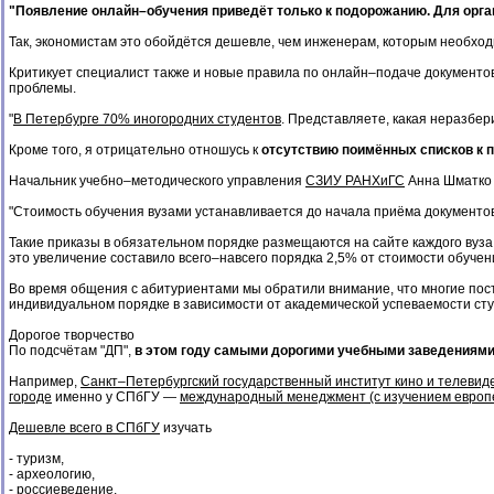
"Появление онлайн–обучения приведёт только к подорожанию. Для орг
Так, экономистам это обойдётся дешевле, чем инженерам, которым необхо
Критикует специалист также и новые правила по онлайн–подаче документов.
проблемы.
"
В Петербурге 70% иногородних студентов
. Представляете, какая неразбе
Кроме того, я отрицательно отношусь к
отсутствию поимённых списков к 
Начальник учебно–методического управления
СЗИУ РАНХиГС
Анна Шматко р
"Стоимость обучения вузами устанавливается до начала приёма документов 
Такие приказы в обязательном порядке размещаются на сайте каждого вуза
это увеличение составило всего–навсего порядка 2,5% от стоимости обуч
Во время общения с абитуриентами мы обратили внимание, что многие пост
индивидуальном порядке в зависимости от академической успеваемости ст
Дорогое творчество
По подсчётам "ДП",
в этом году самыми дорогими учебными заведениями 
Например,
Санкт–Петербургский государственный институт кино и телевиде
городе
именно у СПбГУ —
международный менеджмент (с изучением европейс
Дешевле всего в СПбГУ
изучать
- туризм,
- археологию,
- россиеведение,