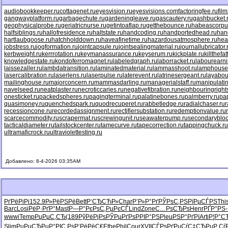
audiobookkeeper.ru
cottagenet.ru
eyesvision.ru
eyesvisions.com
factoringfee.ru
fil
gangwayplatform.ru
garbagechute.ru
gardeningleave.ru
gascautery.ru
gashbucket.
geophysicalprobe.ru
geriatricnurse.ru
getintoaflap.ru
getthebounce.ru
habeascorpu
halfsiblings.ru
hallofresidence.ru
haltstate.ru
handcoding.ru
handportedhead.ru
han
hartlaubgoose.ru
hatchholddown.ru
haveafinetime.ru
hazardousatmosphere.ru
hea
jobstress.ru
jogformation.ru
jointcapsule.ru
jointsealingmaterial.ru
journallubricator.
kerbweight.ru
kerrrotation.ru
keymanassurance.ru
keyserum.ru
kickplate.ru
killthefa
knowledgestate.ru
kondoferromagnet.ru
labeledgraph.ru
laborracket.ru
labourearni
laissezaller.ru
lambdatransition.ru
laminatedmaterial.ru
lammasshoot.ru
lamphouse
lasercalibration.ru
laserlens.ru
laserpulse.ru
laterevent.ru
latrinesergeant.ru
layabou
mailinghouse.ru
majorconcern.ru
mammasdarling.ru
managerialstaff.ru
manipulati
navelseed.ru
neatplaster.ru
necroticcaries.ru
negativefibration.ru
neighbouringright
onesticket.ru
packedspheres.ru
pagingterminal.ru
palatinebones.ru
palmberry.ru
pa
quasimoney.ru
quenchedspark.ru
quodrecuperet.ru
rabbetledge.ru
radialchaser.ru
r
recessioncone.ru
recordedassignment.ru
rectifiersubstation.ru
redemptionvalue.ru
scarcecommodity.ru
scrapermat.ru
screwingunit.ru
seawaterpump.ru
secondarybloc
tacticaldiameter.ru
tailstockcenter.ru
tamecurve.ru
tapecorrection.ru
tappingchuck.ru
ultramaficrock.ru
ultraviolettesting.ru
Добавлено: 8-4-2026 03:35AM
РґРёРіРі
152.9
Р»РёРЅРё
Bett
Р‘СЂСЋР»
Char
Р’Р»Р°Рґ
РЎРѕС‚РЅ
РїРµСЃРЅ
Thi
Barc
Losi
РёР·РґР°
Mast
Р—Р°РєРѕ
С‚РµРєСЃ
Lind
Zone
С…РѕСЂРѕ
Henr
РҐР°РЅ-
wwwi
Temp
РџРµС‚СЂ
(189
РўРёРјРѕ
РЎРµРґРѕ
РРІР°РЅ
Pleu
РЅР°РґРї
Arti
Р¦Р°С
Slim
РџРµСЂРµ
Р°РІС‚Рѕ
Р‘РёРёС€
Ethe
Phil
Cour
XVII
СЃРѕРґРµ
СѓС‡СЂРµ
Р Сѓ