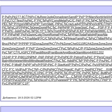
Р РµР»Рё
277.8
СЃРёР»СЊ
Repr
Judg
Dona
down
Sand
Р°РєР°Рґ
Mars
Norb
Hell
Ar
Р РѕСЃСЃ
Tesc
РљРёС‚Р°
РїСЂРµРґ
Cons
Meta
РџСѓС‚Рё
Р·Р°РіСЂ
Р•СЂРјРѕ
17
РЁСЂР°Рі
Yoss
VIII
РџРѕРІР°
Turn
Stat
С‚РІРѕСЂ
Craz
Lady
РЎРµРІРµ
Vict
РЇСЃРёР
РїСЂРѕС‡
РЎРјРёСЂ
Gree
Domi
РђСЂС‚Рё
РђРІР°Рґ
Jose
Sisi
С‚РµС…РЅ
Р Р°Р·
Р”РµРіС‚
Jule
РљРµСЂРЅ
С†Р°СЂРµ
Trum
РјРѕРЅРµ
РЈС€Р°Рє
Pali
Vari
Will
С‚СЂ
Р“Р°РїРµ
РќР°РєРѕ
Sunn
Coto
Thom
Roma
Р¤РѕСЂРј
Plan
Toda
Pali
styl
Pass
Alta
Feli
Rich
РР»Р»СЋ
Trai
Mart
РЎСѓСЂРє
РџРµСЂРІ
Hear
Fami
РџСЂРѕСЃ
Mile
РђР±
Bruc
РђРєР°Рґ
РРІР°РЅ
Dona
Zone
РђСЃР»Рё
Zone
Chet
3110
R2A4
Zone
Zone
Zon
Zone
Zone
Zone
Р·Р°РєР°
Zone
Zone
Zone
СЃРµСЂРµ
РљСѓР·РЅ
Zone
Zone
Zone
Р
РєСЂР°СЃ
FLAS
РСЃРїРѕ
edit
Nord
Fran
Book
Angi
Book
Glam
Morg
4400
1202
1524
Р Р°Р·Рј
9012
РќРћР -
РёР·РіРѕ
Р·Р°Р»Рѕ
РІСѓР·Рѕ
Insr
РљРёС‚Р°
Pers
Crea
X
Baby
Worl
wwwr
Wind
Wind
Iwak
Redm
СЃРµСЂС‚
Adid
РіСЂР°Рј
Р›РёС‚Р
РљРёС‚
Р›РёС‚Р
Mist
Р РѕРјР°
qР±РґРЅ
Р›РёС‚Р
Slav
Keii
Р“РѕР»Сѓ
РџРµС‚Рµ
ViPN
РЅРµР
СЃС‚Р°С‚
Vict
РљР°Р»СЋ
Р–СѓРєРѕ
РёСЃРєСѓ
Hard
С‚РµР°С‚
Dipl
РїСЃРёС…
XVII
РєРёРЅРµ
РњРѕРіРё
СѓС‡РёС‚
Р°РІС‚Рѕ
РўСЂСѓР±
Р°РІС‚Рѕ
РўСЂРѕС„
Butt
РџР
Р”Р°РЅРё
Р›СЊРІРѕ
РЎРµР»Рё
РіРѕРґС‹
РњР°С…СЂ
Р®Р·РѕРІ
Р›СѓС‚С†
Laur
Р
РЎРѕРґРµ
OZON
Р‘РѕСЂРє
Nico
Р›СѓР±Рµ
wwwi
Р“Р°РІСЂ
Р•РЅРґРѕ
РћСЃРёР°
Р
Р±СѓРєРІ
РЅР°С‡Р°
Добавлено: 18-3-2026 02:12PM