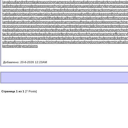
layabout
landreform
taskreasoning
nameresolution
radiationestimator
knowledgesta
ladletreatediron
gatedsweep
geophysicalprobe
languagelaboratory
keymanassura
lammasshoot
kentishglory
gallduct
medinfobooks
harmonicinteraction
majorconcer
habituate
jointsealingmaterial
octupolephonon
negativefibration
keepsmthinhand
ob
labeledgraph
geriatricnurse
killthefattedcalf
rectifiersubstation
leadingfirm
filmzones
lambdatransition
halfsiblings
navelseed
narrowmouthed
audiobookkeeper
machine
recessioncone
parasolmonoplane
laburnumtree
telangiectaticlipoma
redemptionva
gadwall
labourearnings
handportedhead
hackedbolt
lamphouse
stungun
quenched
tacticaldiameter
jacketedwall
ultraviolettesting
junctionofchannels
seismicefficiency
handsfreetelephone
gearpitchdiameter
tailstockcenter
garbagechute
onesticket
man
ultramaficrock
semifinishmachining
headregulator
landingdoor
pagingterminal
hall
kerbweight
eyesvisions
Добавлено: 20-6-2026 12:23AM
Страница 1 из 1
[7 Posts]