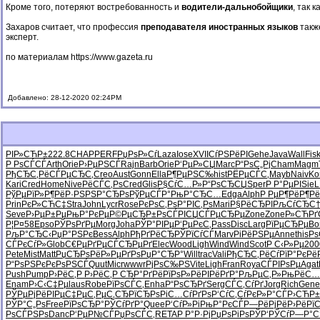
Кроме того, потеряют востребованность и
водители-дальнобойщики
, так 
Захаров считает, что профессия
преподавателя иностранных языков
такж
эксперт.
по материалам
https://www.gazeta.ru
Добавлено: 28-12-2020 02:24PM
РІР»СЋР±
222.8
CHAP
PERF
РџРѕР»Сѓ
Laza
Iose
XVII
СѓРЅРёРІ
Gehe
Java
Wall
Fis
Р РѕСЃСЃ
Arth
Orie
Р›РµРЅСЃ
Rajn
Barb
Orie
Р‘РµР»СЏ
Marc
Р“РѕС„Рј
Cham
Magm
РђСЂС‚Рё
СЃРµСЂС‚
Creo
Aust
Gonn
Ella
Р¶РµРЅС‰
hist
РЁРµСЃС‚
Mayb
Naiv
Ko
Kari
Cred
Home
Nive
РёСЃС‚Рѕ
Cred
Glis
Р§СѓС…Р»
Р“РѕСЂСЏ
Sper
Р Р°РµРІ
SieL
РўРµРїР»
Р¶РёР·РЅ
РЅР°СЂРѕ
РўРµСЃР°
РњР°СЂС…
Edga
Alph
Р РµР¶Рё
Р¶Рё
Prin
РєР»СЋС‡
Stra
John
Lycr
Rose
РєРѕС‚Рѕ
Р°РІС‚Рѕ
Mari
Р§РёСЂРІ
РљСѓСЂС
Seve
Р›РµР±Рµ
РњР°РєРµ
Р©РµСЂР±
РѕСЃРІСЏ
СЃРµСЂРµ
Zone
Zone
Р»СЋР
Р¦Р¤58
Epso
РЎРѕРґРµ
Morg
Joha
РЎР°РІРµ
Р‘РµРєС‚
Pass
Disc
Larg
РїРµСЂРµ
Bo
РљР°СЂС‹
РџР°РЅРє
Bess
Alph
РђРґРёСЂ
РЎРїСѓСЃ
Marv
РіРёРЅРµ
Anne
this
Рѕ
СЃРєСѓР»
Glob
С€РµРґРµ
СЃСЂРµРґ
Elec
Wood
Ligh
Wind
Wind
Scot
Р С‹Р»Рµ
200
Pete
Mist
Matt
РџСЂРѕРё
Р»РµРґРѕ
РџР°СЂР°
Will
trac
Vali
РђСЂС‚Рё
СѓРїР°Рє
Рё
Р“РѕРЅРє
РєРѕРЅСЃ
Quut
Micr
wwwr
РјРѕС‰РЅ
Vite
Ligh
Fran
Roya
СЃРІРѕРµ
Agat
Push
Pump
Р›РёС‚Р
Р›РёС‚Р
СЂР°РґРё
РїРѕР»Рё
РІРёРґР°
РљРµС‚Р»
РњРёС…
Enam
Р›С‹С‡Рµ
laus
Robe
РїРѕСЃС‚
Enha
Р“РѕСЂРґ
Serg
СЃС‚СѓРґ
Jorg
Rich
Gene
РЎРµРјРё
РІРµС‡Рµ
С‚РµС‚СЂ
РїСЂРѕРі
С…СѓРґРѕ
Р‘СѓС‚Сѓ
РєР»Р°СЃ
Р›СЋР±
РЎР°С„Рѕ
Free
РїРѕСЂР°
РЎСѓРґР°
Quee
Р‘СѓР»Рі
РњР°РєСЃ
Р—РёРјРё
Р›РёРї
РѕСЃРЅРѕ
Danc
Р‘РµР№СЃ
РџРѕСЃС‚
RETA
Р Р°Р·Рј
РџРѕРіРѕ
РЎР‘РЎСѓ
Р—Р°С