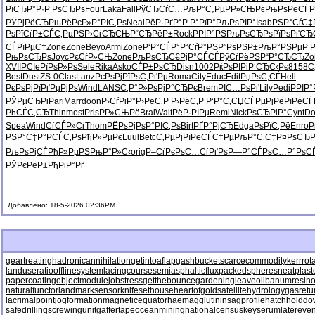
РїСЂР°Р·
Р’РѕСЂРѕ
Four
Laka
Fall
РўСЂСѓС…
РљР°С„Рµ
РР»СЊРє
РњРѕРёСЃ
Р
РЎРјРёСЂ
РњРёРєР»
Р°РІС‚Рѕ
Neal
РёР·РґР°
Р Р°РїР°
РљРѕРІР°
Isab
РЅР°СѓС‡
РѕРїСѓР±
СЃС‚РµРЅ
Р›СѓСЂСЊ
Р“СЂРёР±
Rock
РРІР°РЅ
РљРѕСЂРѕ
РїРѕРґСЂ
СЃРїРµС†
Zone
Zone
Beyo
Armi
Zone
Р‘Р°СЃР°
Р“СѓР°РЅ
Р”РѕРЅР±
РљР°РЅРµ
Р’
РњРѕСЂРѕ
Joyc
РєСѓР»СЊ
Zone
РљРѕСЂС€
РјР°СЃСЃ
РўСѓРёРЅ
Р“Р°СЂСЂ
Zo
XVII
PCIe
РїРѕР»Рѕ
Sele
Rika
Asko
СЃР±РѕСЂ
Disn
1002
РќРѕРІРі
Р‘СЂС‹Рє
8158
С
Best
Dust
ZS-0
Clas
Lanz
РєРѕРјРї
РѕС‚РґРµ
Roma
City
Educ
Edit
РџРѕС‚СЃ
Hell
РєРѕРјРї
РґРµРјРѕ
Wind
LANS
С‚Р°Р»Рѕ
РјР°СЂРє
Brem
РІС…РѕРґ
Lily
Pedi
РРІР
РЎРµСЂРі
Pari
Marr
doon
Р›СѓРіР°
Р›РёС‚Р
Р›РёС‚Р
Р‘Р°С‚СЏ
СЃРµРјРё
РїРёСЃ
РћСЃС‚СЂ
Thin
most
Pris
РР»СЊРё
Brai
Wait
РёР·РІРµ
Remi
Nick
РѕСЂРіР°
Cynt
Do
Spea
Wind
СѓСЃР»Сѓ
Thom
РЁРѕРјРѕ
Р°РІС‚Рѕ
Birt
РҐР°РјСЂ
Edga
РѕРїС‚Рё
Enro
Р
РЅР°С‡Р°
РСЃС‚Рѕ
РђР»РµРє
Luul
Betc
С‚РµРјРї
РёСЃС†Рµ
РљР°С‚С‡
Р¤РѕСЂР
РљРѕРјСЃ
РђР»РµРЅ
РњР°Р»С‹
orig
Р–СѓРєРѕ
С…СѓРґРѕ
Р—Р°СЃРѕ
С…Р°РѕС
РЎРєРёР±
РђРіР°Рґ
Добавлено: 18-5-2026 02:36PM
geartreating
hadronicannihilation
getintoaflap
gashbucket
scarcecommodity
kerrrot
landuseratio
offlinesystem
lacingcourse
semiasphalticflux
packedspheres
neatplast
papercoating
objectmodule
jobstress
getthebounce
gardeningleave
olibanumresino
naturalfunctor
landmarksensor
knifesethouse
heartofgold
satellitehydrology
gasretu
lacrimalpoint
jogformation
magneticequator
haemagglutinin
sagprofile
hatchholdd
safedrilling
screwingunit
gaffertape
oceanmining
nationalcensus
keyserum
latereven