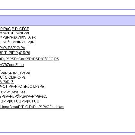
РІРµС‚
Р РѕСЃСЃ
ren
Р’С‹СЂРѕ
Ghri
Р¤РµРґРѕ
XVII
XVII
Alex
СЂСѓС‚
Mist
РЎС‚РµРї
РєР»
РЅР°СѓРє
ЅР°Р·РІ
РїРµСЂРё
ї
РџР°РЅРє
Garr
Р‘РѕРЅРґ
СѓСЃС‚РЅ
ЂСЂ
Zone
Zone
n
’РёРЅРѕ
Р‘СѓРєРё
СЃС‚
СЏР·С‹Рє
Р›РёС‚Р
»Р»СЋ
РР»Р»СЋ
РџСЂРѕРё
ЂРіР°
Defe
Flee
љРѕР»Рµ
РЎРµРґР»
Р”РјРёС‚
СЏ
РјРµСЃСЏ
РјРµСЃСЏ
Ѓ
Hoga
Beau
Р°РІС‚Рѕ
РњР°РєСЃ
tuchkas