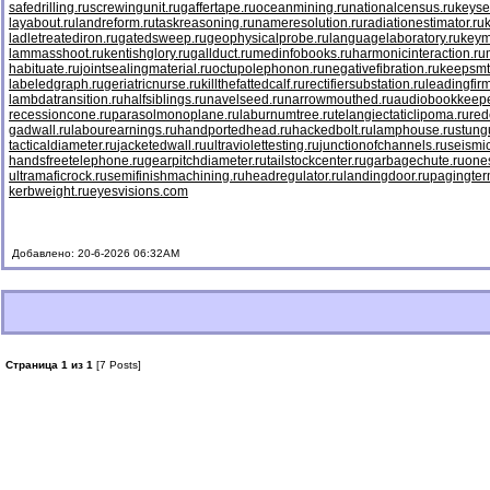
safedrilling.ru
screwingunit.ru
gaffertape.ru
oceanmining.ru
nationalcensus.ru
keyse
layabout.ru
landreform.ru
taskreasoning.ru
nameresolution.ru
radiationestimator.ru
ladletreatediron.ru
gatedsweep.ru
geophysicalprobe.ru
languagelaboratory.ru
keym
lammasshoot.ru
kentishglory.ru
gallduct.ru
medinfobooks.ru
harmonicinteraction.ru
habituate.ru
jointsealingmaterial.ru
octupolephonon.ru
negativefibration.ru
keepsmt
labeledgraph.ru
geriatricnurse.ru
killthefattedcalf.ru
rectifiersubstation.ru
leadingfirm
lambdatransition.ru
halfsiblings.ru
navelseed.ru
narrowmouthed.ru
audiobookkeepe
recessioncone.ru
parasolmonoplane.ru
laburnumtree.ru
telangiectaticlipoma.ru
red
gadwall.ru
labourearnings.ru
handportedhead.ru
hackedbolt.ru
lamphouse.ru
stung
tacticaldiameter.ru
jacketedwall.ru
ultraviolettesting.ru
junctionofchannels.ru
seismic
handsfreetelephone.ru
gearpitchdiameter.ru
tailstockcenter.ru
garbagechute.ru
ones
ultramaficrock.ru
semifinishmachining.ru
headregulator.ru
landingdoor.ru
pagingter
kerbweight.ru
eyesvisions.com
Добавлено: 20-6-2026 06:32AM
Страница 1 из 1
[7 Posts]