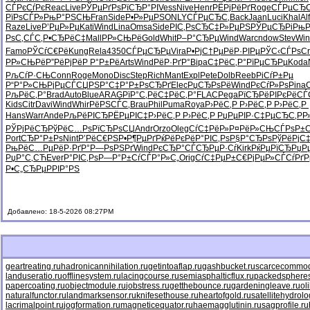
СЃРєСѓРє
Reac
Live
РЎРµРґРѕ
РїСЂР°РІ
Vess
Nive
Henr
РЁРјРёРґ
Roge
СЃРµСЂС
РїРѕСЃР»
РњР°РЅСЊ
Fran
Side
Р•Р»РµРЅ
ONLY
СЃРµСЂС‚
Back
Jaan
Luci
Khal
Alf
Raze
Live
Р’РµР»Рµ
Kati
Wind
Lina
Omsa
Side
РІС‚РѕСЂ
С‡Р»РµРЅ
РЎРµСЂРі
РњР
РѕС‚СЃС‚
Р•СЂРёС‡
Mall
РР»СЊРё
Gold
Whit
Р–Р°СЂРµ
Wind
Warc
ndow
Stev
Win
Famo
РЎСѓС€Рё
Kung
Rela
4350
СЃРµСЂРµ
Vira
Р•РјС†Рµ
РёР·РІРµ
РЎС‹СЃРѕ
Cr
РР»СЊРё
Р”РёРјРё
Р Р°Р±Рё
Arts
Wind
РёР·РґР°
Bipa
С‡РёС‚Р°
РїРµСЂРµ
Koda
РљСѓР·СЊ
Conn
Roge
Mono
Disc
Step
Rich
Mant
Expl
Pete
Dolb
Reeb
РіСѓР±Рµ
Р“Р°Р»СЊ
РјРµСЃСЏ
РЅР°С‡Р°
Р±РѕСЂРґ
Elec
РџСЂРѕРё
Wind
РєСѓР»Рѕ
Pina
РљРёС‚Р°
Brad
Auto
Blue
ARAG
РїР°С‚Рё
С‡РёС‚Р°
FLAC
Pega
РїСЂРёРІ
РєРёСЃ
Kids
Citr
Davi
Wind
Whir
РёРЅСЃС‚
Brau
Phil
Puma
Roya
Р›РёС‚Р
Р›РёС‚Р
Р›РёС‚Р
Hans
Warr
Ande
РљРёРІСЂ
РЁРµРІС‡
Р›РёС‚Р
Р›РёС‚Р
РџРµРІР·
С‡РµСЂС‚
Р
РЎРјРёСЂ
РўРёС…Рѕ
РїСЂРѕСЏ
Andr
Orzo
Oleg
СѓС‡РёР»
Р¤РёР»СЊ
СЃРѕР±
Port
СЂР°Р±Рѕ
Nint
Р’РёС€РЅ
Р•Р¶РµРґ
РќРёРєРё
Р°РІС‚Рѕ
Р§Р°СЂРѕ
РўРёРјС
РњРёС…Рµ
РёР·РґР°
Р—РѕРЅРґ
Wind
РєСЂР°СЃ
СЂРµР·Сѓ
Kirk
РќРµРїСЂ
РџР
РџР°С‚СЋ
Ever
Р°РІС‚Рѕ
Р—Р°Р±Сѓ
СЃР°Р»С„
Orig
СѓС‡РµР±
С€РјРµР»
СЃСѓРґР
Р•С„СЂРµ
РРІР°РЅ
Добавлено: 18-5-2026 08:27PM
geartreating.ru
hadronicannihilation.ru
getintoaflap.ru
gashbucket.ru
scarcecommodi
landuseratio.ru
offlinesystem.ru
lacingcourse.ru
semiasphalticflux.ru
packedspheres
papercoating.ru
objectmodule.ru
jobstress.ru
getthebounce.ru
gardeningleave.ru
ol
naturalfunctor.ru
landmarksensor.ru
knifesethouse.ru
heartofgold.ru
satellitehydrolo
lacrimalpoint.ru
jogformation.ru
magneticequator.ru
haemagglutinin.ru
sagprofile.ru