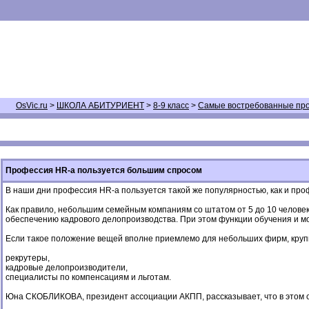
OsVic.ru
>
ШКОЛА АБИТУРИЕНТ
>
8-9 класс
>
Самые востребованные пр
Профессия HR-а пользуется большим спросом
В наши дни профессия HR-а пользуется такой же популярностью, как и про
Как правило, небольшим семейным компаниям со штатом от 5 до 10 человек 
обеспечению кадрового делопроизводства. При этом функции обучения и м
Если такое положение вещей вполне приемлемо для небольших фирм, круп
рекрутеры,
кадровые делопроизводители,
специалисты по компенсациям и льготам.
Юна СКОБЛИКОВА, президент ассоциации АКПП, рассказывает, что в этом с