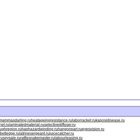
mammasdarling.ru
heatageingresistance.ru
laborracket.ru
kaposidisease.ru
net.ru
laminatedmaterial.ru
selectivediffuser.ru
ughregion.ru
haphazardwinding.ru
hangonpart.ru
eyesvision.ru
betledge.ru
latrinesergeant.ru
juicecatcher.ru
ru
spysale.ru
rattlesnakemaster.ru
labourleasing.ru