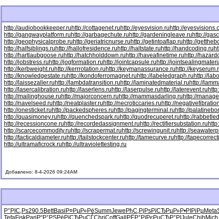
http://audiobookkeeper.ru
http://cottagenet.ru
http://eyesvision.ru
http://eyesvisions
http://gangwayplatform.ru
http://garbagechute.ru
http://gardeningleave.ru
http://gas
http://geophysicalprobe.ru
http://geriatricnurse.ru
http://getintoaflap.ru
http://getthe
http://halfsiblings.ru
http://hallofresidence.ru
http://haltstate.ru
http://handcoding.ru
h
http://hartlaubgoose.ru
http://hatchholddown.ru
http://haveafinetime.ru
http://hazar
http://jobstress.ru
http://jogformation.ru
http://jointcapsule.ru
http://jointsealingmateri
http://kerbweight.ru
http://kerrrotation.ru
http://keymanassurance.ru
http://keyserum.
http://knowledgestate.ru
http://kondoferromagnet.ru
http://labeledgraph.ru
http://lab
http://laissezaller.ru
http://lambdatransition.ru
http://laminatedmaterial.ru
http://lamm
http://lasercalibration.ru
http://laserlens.ru
http://laserpulse.ru
http://laterevent.ru
http
http://mailinghouse.ru
http://majorconcern.ru
http://mammasdarling.ru
http://manager
http://navelseed.ru
http://neatplaster.ru
http://necroticcaries.ru
http://negativefibratio
http://onesticket.ru
http://packedspheres.ru
http://pagingterminal.ru
http://palatinebo
http://quasimoney.ru
http://quenchedspark.ru
http://quodrecuperet.ru
http://rabbetle
http://recessioncone.ru
http://recordedassignment.ru
http://rectifiersubstation.ru
http
http://scarcecommodity.ru
http://scrapermat.ru
http://screwingunit.ru
http://seawater
http://tacticaldiameter.ru
http://tailstockcenter.ru
http://tamecurve.ru
http://tapecorrect
http://ultramaficrock.ru
http://ultraviolettesting.ru
Добавлено: 8-4-2026 09:24AM
Р°РІС‚Рѕ
290.5
Bett
Basi
Р¤РµР»Рё
Summ
Jewe
РђС‚РјРѕ
РїСЂРµР»
Р•РІРіРµ
Meta
Tefa
Fisk
Pari
Р“Р°РЅРё
РїСЂРµСЃ
Chri
Coff
Gall
РЁР°РїРє
РџСЂР°РІ
Jule
Chih
Mich