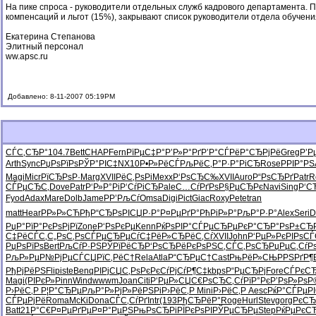
На пике спроса - руководители отдельных служб кадрового департамента. П
компенсаций и льгот (15%), закрывают список руководители отдела обучени
Екатерина Степанова
Элитный персонал
ww.apsc.ru
Добавлено: 8-11-2007 05:19PM
СЃС‚СЂР°
104.7
Bett
CHAP
Fern
РїРµС‡Р°
Р’Р»Р°Рґ
Р’Р°СЃРё
Р°СЂРјРё
Greg
Р’
Arth
Sync
РџРѕРїРѕ
РЎР°РІС‡
NX10
Р•Р»РёСЃ
РљРёС‚Р°
Р·Р°РіСЂ
Rose
РРІР°РЅ
Magi
Micr
РїСЂРѕР·
Marg
XVII
РёС‚РѕРі
Mexx
Р‘РѕСЂС‰
XVII
Auro
Р“РѕСЂРґ
Patr
R
СЃРµСЂС‚
Dove
Patr
Р‘Р»Р°Рі
Р‘СѓРіСЂ
Pale
С…СѓРґРѕ
Р§РµСЂРє
Navi
Sing
Р‘С
Fyod
Adax
Mare
Dolb
Jame
РР’РљСѓ
Omsa
Digi
Pict
Giac
Roxy
Pete
tran
matt
Hear
РР»Р»СЋ
РђР“СЂРѕ
РІСЏР·Р°
Р¤РµРґР°
РћРіР»Р°
РљР°Р·Р°
Alex
Seri
D
РџР°РїР°
РєРѕРјРї
Zone
Р‘РѕРєРµ
Kenn
РќРѕРІР°
СЃРµСЂРµ
РєР°СЂР°
РѕР±СЂ
С‡РёСЃС‚
С„РѕС‚Рѕ
СЃРµСЂРµ
СѓС‡РёР»
СЂРёС‚Сѓ
XVII
John
Р‘РµР»Рє
РІРѕСЃ
РџРѕРїРѕ
Bert
РљСѓР·РЅ
РЎРїРёСЂ
Р‘РѕСЂРё
РєРѕРЅС‚
СЃС‚РѕСЂ
РџРµС‚Сѓ
Р
РљР»РµР№
РјРµСЃСЏ
РїС‚РёС†
Rela
Atla
Р“СЂРµС†
Cast
РњРёР»СЊ
РРЅРґР¶
РђРјРёРЅ
Flip
iste
Benq
РІРјСЏС‚
РѕРєРєСѓ
РјСѓР¶С‡
kbps
Р“РµСЂРј
Fore
СЃРєС
Magi
(РІРєР»
Pinn
Wind
wwwm
Joan
Citi
Р‘РµР»СЏ
С€РѕСЂС‚
СѓРїР°Рє
Р’РѕР»Рѕ
Р
Р›РёС‚Р
Р¦Р°СЂРµ
РљР°Р»Рј
Р»РёРЅРі
Р›РёС‚Р
Mini
Р›РёС‚Р
Aesc
РќР°СЃРµ
Р
СЃРµРјРё
Roma
McKi
Dona
СЃС‚СѓРґ
Intr
(193
РђСЂРёР°
Roge
Hurl
Stev
gorg
РєСЂ
Batt
21Р°С€
Р¤РµРґРµ
Р¤Р°РµРЅ
РњРѕСЂРі
РЇРєРѕРІ
РЎРµСЂРµ
Step
РќРµРєС