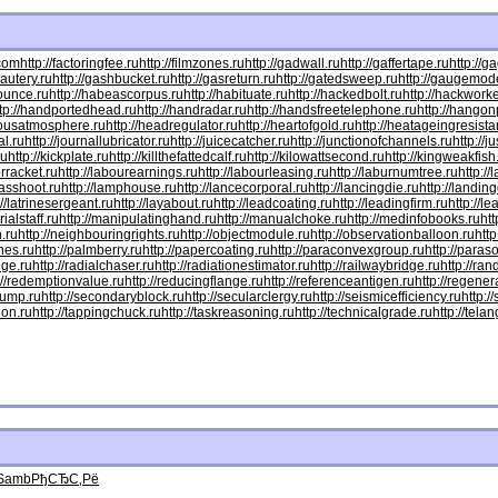
.com
http://factoringfee.ru
http://filmzones.ru
http://gadwall.ru
http://gaffertape.ru
http://g
cautery.ru
http://gashbucket.ru
http://gasreturn.ru
http://gatedsweep.ru
http://gaugemode
bounce.ru
http://habeascorpus.ru
http://habituate.ru
http://hackedbolt.ru
http://hackworke
ttp://handportedhead.ru
http://handradar.ru
http://handsfreetelephone.ru
http://hangon
dousatmosphere.ru
http://headregulator.ru
http://heartofgold.ru
http://heatageingresista
al.ru
http://journallubricator.ru
http://juicecatcher.ru
http://junctionofchannels.ru
http://j
ru
http://kickplate.ru
http://killthefattedcalf.ru
http://kilowattsecond.ru
http://kingweakfish
orracket.ru
http://labourearnings.ru
http://labourleasing.ru
http://laburnumtree.ru
http://
asshoot.ru
http://lamphouse.ru
http://lancecorporal.ru
http://lancingdie.ru
http://landin
://latrinesergeant.ru
http://layabout.ru
http://leadcoating.ru
http://leadingfirm.ru
http://l
ialstaff.ru
http://manipulatinghand.ru
http://manualchoke.ru
http://medinfobooks.ru
htt
n.ru
http://neighbouringrights.ru
http://objectmodule.ru
http://observationballoon.ru
http
nes.ru
http://palmberry.ru
http://papercoating.ru
http://paraconvexgroup.ru
http://para
dge.ru
http://radialchaser.ru
http://radiationestimator.ru
http://railwaybridge.ru
http://ra
://redemptionvalue.ru
http://reducingflange.ru
http://referenceantigen.ru
http://regener
pump.ru
http://secondaryblock.ru
http://secularclergy.ru
http://seismicefficiency.ru
http:/
ion.ru
http://tappingchuck.ru
http://taskreasoning.ru
http://technicalgrade.ru
http://tela
Samb
РђСЂС‚Рё