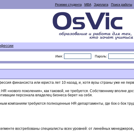
Резюме студента
MBA
Зарплата
Поиск работы
офессии
Имя:
Пароль:
фессия финансиста или юриста лет 10 назад, и, хотя вузы страны уже не пе
HR «нового поколения», как таковой, не требуется. Собственнику вполне дос
отивации персонала владелец бизнеса берет на себя.
ным компаниям требуются полноценные HR-департаменты, где бок о бок тру
егменте востребованы специалисты всех уровней: от линейных менеджеров 