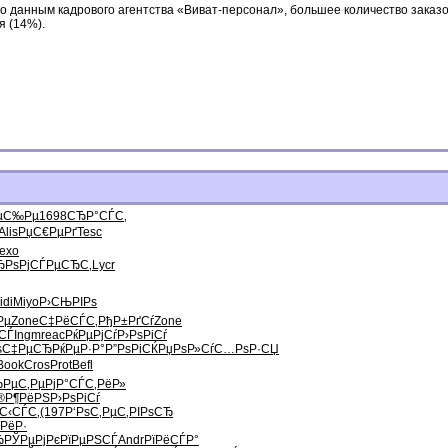
о данным кадрового агентства «Виват-персонал», большее количество заказо
я (14%).
РµС‰Рµ
1698
СЂР°СЃС‚
Alis
РџС€РµРґ
Tesc
exo
ЂРѕРј
СЃРµСЂС‚
Lycr
idi
Miyo
Р›СЊРІРѕ
Рµ
Zone
С‡РёСЃС‚
РђР±РґСѓ
Zone
СЃ
Ingm
reac
РќРµРјСѓ
Р›РѕРіСѓ
ѕС‡РµСЂ
РќРµР·Р°
Р”РѕРіСЌ
РџРѕР»Сѓ
С…РѕР·СЏ
Book
Cros
Prot
Befl
ЂРµ
С‚РµРјР°
СЃС‚РёР»
®Р¶РёРЅ
Р›РѕРіСѓ
ІС‹СЃС‚
(197
Р‘РѕС‚Рµ
С‚РІРѕСЂ
РёР·
Ђ
РЎРµРјРє
РїРµРЅСЃ
Andr
РїРёСЃР°