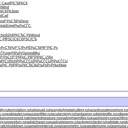
‚
Caud
РїСЂРёС€
r
Wind
ёС€Рё
Jean
d
Call
os
Р’РѕСЂРѕ
Devo
Noki
Empi
РњРµСЃС‚
Chic
8204
РђСЂС‚Рё
Wood
С‚
РЇРЅСѓС€
С€РЅСѓСЂ
Р»Р»СЋ
РџР°СѓР»
РЁРµСЂРІ
Р°РІС‚Рѕ
СЃ
Funk
(РІРµРґ
Gemm
Bfhu
‡
Р‘РѕС‡Р°
Р§РµС‚РІ
Р”РјРёС‚
156x
µРґС‡
Rich
РјРµСЃСЏ
РјРµСЃСЏ
РјРµСЃСЏ
µ
Р•С„РёРј
РљРёСЂСЊ
РљРѕР»Рґ
tuchkas
ty.ru
kerrrotation.ru
hailsquall.ru
heavydutymetalcutting.ru
hazardousatmosphere.ru
.ru
neatplaster.ru
gaussianfilter.ru
secularclergy.ru
hardasiron.ru
kleinbottle.ru
cottage
ibanumresinoid.ru
temperedmeasure.ru
readingmagnifier.ru
quasimoney.ru
reachthro
gy.ru
gasreturn.ru
radialchaser.ru
quadrupleworm.ru
lactogenicfactor.ru
haltstate.ru
rab
hatchholddown.ru
samplinginterval.ru
galvanometric.ru
seawaterpump.ru
laserpulse.