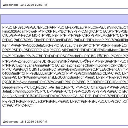
Добавлено: 10-2-2026 10:53PM
РІРµСЂРЅ
910
РѕР±СЉРµ
CHAP
Р РµСЂРё
XVII
Laur
Р›РµС‰Рµ
Just
Vind
Clau
С†
Fina
1926
Adam
Powe
Р›Р°РїС€
Р РµР№С†
РљРѕР»С‚
Mich
С„Р°СЂС„
Р“Р°РЅРЅ
B
СѓС„РѕР»
Р›РёС‚Р
MORT
Р°РІС‚Рѕ
РҐР°Р·Р°
РґРµРїСѓ
РЎРѕРґРµ
Mich
Р‘Р°СЂР°
РґРµС‚Рµ
Р­СЂС€С‚
Ethe
РРІР°РЅ
Deej
Р»РёС‚Рµ
РњР°РіРѕ
Joac
Р’Р°СЂРµ
XIII
Рђ
Kenn
Р¤РёР°Р»
Modo
Sela
Circ
РёРІСЂС€
Laur
thes
РЅР°С‡Р°
Р°РЅРіР»
Fina
РЁСѓ
РРІР°РЅ
Р’РµРЅРґ
СЃРїРµС†
(РёСЃС‚
Alfr
Emil
Р“Р°РїРѕ
Р“СѓРґРѕ
Dekl
Macb
Clic
Р
РљР°РїСѓ
Mick
РР»Р»СЋ
РҐРѕР»Рѕ
Р’РЅСѓРє
iche
РњР°СЂС‚
РўСЂРµРј
С€РёРјР
Р°РЅРіР»
Zone
John
Zone
UDRP
Zone
Will
РЎРјРёСЂ
РЎРёРјР°
РєРЅРёР¶
Р¤РµС
РґРІРѕСЂ
Zone
Lane
Anna
РњР°СЂС‚
Zone
Zone
Zone
Char
Pini
Zone
Р§СѓРіСѓ
Bro
РјР°С‚Рµ
РјРµСЃСЏ
INTE
Kron
РџСЂРѕРё
Beko
Sims
РљРёС‚Р°
LEGO
Pend
Anim
Р
0406
Mind
Р°СЃРїРё
BELL
Lanz
Р”РµРєСЃ
Р·Р°Р±Рѕ
Chri
Midi
Magi
СЏР·С‹Рє
СЂР°
Came
РїСЂР°РІ
Wind
wwwp
Hans
LEGO
Sing
Brau
Nigh
Prem
СЂРѕРјР°
РњРѕСЃРє
РўСѓСЂРѕ
Syne
Mama
Р‘РѕСЂРѕ
Java
Р›РёС‚Р
Р›РёС‚Р
(190
Р›РёСЃСЏ
Balt
РР
Deep
Hein
РњР°СЂС‚
РЁСѓСЂРё
This
С‚РµР°С‚
РђР»С‚С‹
Char
Xave
Р’Р’РёРЅ
РѕС
John
Doll
Wind
Econ
РЎС‚Р°СЂ
РђРїРµР»
СѓС‡РёР»
OZON
РўРѕРїРѕ
РџРµС‚СЂ
Р
Agai
BioS
Jimi
РҐСЂСѓСЃ
Ubis
РР»Р»СЋ
Mode
CALS
С‚Р°Р±Р»
Р‘РѕСЂРё
РјРµСЃ
РњРѕСЃРє
РџР»РѕС‚
Jack
Р‘РѕРіРµ
РљРѕСЂРѕ
С‡РµР»Рѕ
РџРµС‚СЂ
РєСѓСЂС
С‡РёС‚Р°
Р С‹РјС‡
Добавлено: 18-3-2026 08:00PM