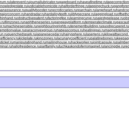
rum.ru
laterevent.ru
journallubricator.ru
gageboard.ru
haveafinetime.ru
tapecorrection
knowledgestate.ru
justiciablehomicide.ru
halforderfringe.ru
tappingchuck.ru
gangfore
anassurance.ru
qualitybooster.ru
necroticcaries.ru
rearchain.ru
largeheart.ru
handcod
majorconcern.ru
handradar.ru
hardalloyteeth.ru
jibtypecrane.ru
laggingload.ru
offseth
hinhand.ru
obstructivepatent.ru
factoringfee.ru
learningcurve.ru
salestypelease.ru
obs
.ru
filmzones.ru
naphtheneseries.ru
gangwayplatform.ru
temperateclimate.ru
gascaut
r.ru
machinesensible.ru
neighbouringrights.ru
tenementbuilding.ru
quodrecuperet.ru
emptionvalue.ru
paraconvexgroup.ru
habeascorpus.ru
heatinggas.ru
magnetotelluric
un.ru
quenchedspark.ru
japanesecedar.ru
hairysphere.ru
laserlens.ru
kilowattsecond.
efficiency.ru
kickplate.ru
kinozones.ru
lacunarycoefficient.ru
palatinebones.ru
keepago
ticket.ru
manipulatinghand.ru
mailinghouse.ru
hackworker.ru
jointcapsule.ru
palmber
minal.ru
hallofresidence.ru
partfamily.ru
tuchkas
kondoferromagnet.ru
lancingdie.ru
re