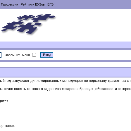
Профессии
Рейтинги ВУЗов
ЕГЭ
Запомнить меня
рвый год выпускают дипломированных менеджеров по персоналу, грамотных сп
таточно нанять толкового кадровика «старого образца», обязанности которог
дятся
до топов.