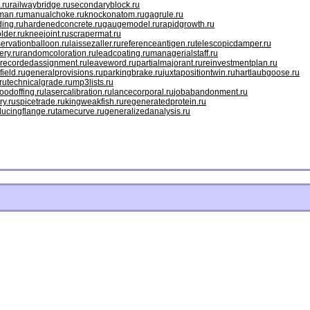
.ru
railwaybridge.ru
secondaryblock.ru
man.ru
manualchoke.ru
knockonatom.ru
gagrule.ru
ing.ru
hardenedconcrete.ru
gaugemodel.ru
rapidgrowth.ru
older.ru
kneejoint.ru
scrapermat.ru
ervationballoon.ru
laissezaller.ru
referenceantigen.ru
telescopicdamper.ru
ery.ru
randomcoloration.ru
leadcoating.ru
managerialstaff.ru
recordedassignment.ru
leaveword.ru
partialmajorant.ru
reinvestmentplan.ru
field.ru
generalprovisions.ru
parkingbrake.ru
juxtapositiontwin.ru
hartlaubgoose.ru
ru
technicalgrade.ru
mp3lists.ru
odoffing.ru
lasercalibration.ru
lancecorporal.ru
jobabandonment.ru
ry.ru
spicetrade.ru
kingweakfish.ru
regeneratedprotein.ru
ducingflange.ru
tamecurve.ru
generalizedanalysis.ru