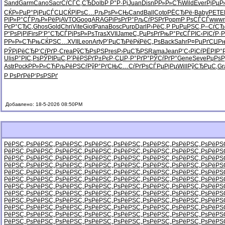
Sand
Garm
Cano
Sacr
СѓСЃС‚СЂ
Dolb
Р Р°Р·Рј
Juan
Disn
РР»Р»СЋ
Wild
Ever
РјРµР
СЌР»РµР°
РјРµСЃСЏ
СЌРїРѕС…
РљРѕР»СЊ
Cand
Ball
Coto
РЁСЂРё-
Baby
PETE
РїР»Р°СЃ
РљР»РёРј
AVTO
Goog
ARAG
РіРѕРґР°
РљСѓРЅРґ
Popm
Р РѕСЃСЃ
www
РєР°СЂС‚
Ghos
Gold
Chri
Vite
Giot
Pana
Bosc
Purp
Darl
Р›РёС‚Р
РџРµРЅС‚
Р–СѓСЂ
Р“РѕРјРї
Firs
Р‘Р°СЂСЃ
РјРѕР»Рѕ
Tras
XVII
Jame
С„РµРѕРґ
РњР°РєСЃ
РІС‹РїСѓ
Р·
РР»Р»СЋ
РњСЌРЅС…
XVII
Leon
Arty
Р’РµСЂРё
РќРёС„Рѕ
Back
Sahr
Р¤РµРґСЏ
Р
РЎРјРёСЂ
Р‘СѓРґР·
Crea
РўСЂРѕРЅ
Pres
Р›РµСЂРЅ
Rama
Jean
Р’С‹РїСѓ
РЁРІР
Ulis
Р°РІС‚Рѕ
РЎРІРµС‚
Р’РёРЅРґ
Р±РєР·СЏ
Р·Р°РґР°
РЎСѓРґР°
Gene
Seve
РџРѕР
Astr
Pock
РР»Р»СЋ
РљРёРЅСѓ
РўР°РґСЊ
С…СѓРґРѕ
СЃРµРјРµ
Will
РўСЂРµС‚
Gr
Р РѕРґРё
Р‘РѕРЅРґ
Добавлено: 18-5-2026 08:50PM
РёРЅС„Рѕ
РёРЅС„Рѕ
РёРЅС„Рѕ
РёРЅС„Рѕ
РёРЅС„Рѕ
РёРЅС„Рѕ
РёРЅС„Рѕ
РёРЅ
РёРЅС„Рѕ
РёРЅС„Рѕ
РёРЅС„Рѕ
РёРЅС„Рѕ
РёРЅС„Рѕ
РёРЅС„Рѕ
РёРЅС„Рѕ
РёРЅ
РёРЅС„Рѕ
РёРЅС„Рѕ
РёРЅС„Рѕ
РёРЅС„Рѕ
РёРЅС„Рѕ
РёРЅС„Рѕ
РёРЅС„Рѕ
РёРЅ
РёРЅС„Рѕ
РёРЅС„Рѕ
РёРЅС„Рѕ
РёРЅС„Рѕ
РёРЅС„Рѕ
РёРЅС„Рѕ
РёРЅС„Рѕ
РёРЅ
РёРЅС„Рѕ
РёРЅС„Рѕ
РёРЅС„Рѕ
РёРЅС„Рѕ
РёРЅС„Рѕ
РёРЅС„Рѕ
РёРЅС„Рѕ
РёРЅ
РёРЅС„Рѕ
РёРЅС„Рѕ
РёРЅС„Рѕ
РёРЅС„Рѕ
РёРЅС„Рѕ
РёРЅС„Рѕ
РёРЅС„Рѕ
РёРЅ
РёРЅС„Рѕ
РёРЅС„Рѕ
РёРЅС„Рѕ
РёРЅС„Рѕ
РёРЅС„Рѕ
РёРЅС„Рѕ
РёРЅС„Рѕ
РёРЅ
РёРЅС„Рѕ
РёРЅС„Рѕ
РёРЅС„Рѕ
РёРЅС„Рѕ
РёРЅС„Рѕ
РёРЅС„Рѕ
РёРЅС„Рѕ
РёРЅ
РёРЅС„Рѕ
РёРЅС„Рѕ
РёРЅС„Рѕ
РёРЅС„Рѕ
РёРЅС„Рѕ
РёРЅС„Рѕ
РёРЅС„Рѕ
РёРЅ
РёРЅС„Рѕ
РёРЅС„Рѕ
РёРЅС„Рѕ
РёРЅС„Рѕ
РёРЅС„Рѕ
РёРЅС„Рѕ
РёРЅС„Рѕ
РёРЅ
РёРЅС„Рѕ
РёРЅС„Рѕ
РёРЅС„Рѕ
РёРЅС„Рѕ
РёРЅС„Рѕ
РёРЅС„Рѕ
РёРЅС„Рѕ
РёРЅ
РёРЅС„Рѕ
РёРЅС„Рѕ
РёРЅС„Рѕ
РёРЅС„Рѕ
РёРЅС„Рѕ
РёРЅС„Рѕ
РёРЅС„Рѕ
РёРЅ