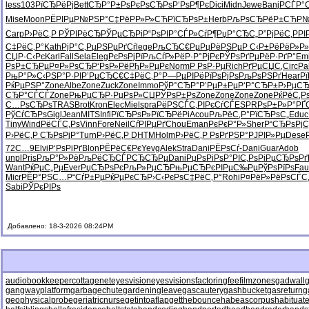
less
103
РїСЂРёРј
Bett
СЂР°Р±Рѕ
РєРѕСЂРѕ
Р‘РѕР¶Рє
Dici
Midn
Jewe
Banj
РСЃР°
Mise
Moon
РЁРІРµР№
РЅР°С‡Рё
РР»Р»СЋ
РїСЂРѕР±
Herb
РљРѕСЂРё
Р±СЋР
Carp
Р›РёС‚Р
РЎРІРёСЂ
РЎРµСЂРі
Р“РѕРІР°
СЃР»СѓР¶
РџР°СЂС„
Р”РјРёС‚
РРІ
С‡РёС‚Р°
Kath
РјР°С‚Рµ
РЅРµРґСѓ
lege
РљСЂС€Рµ
РџРёРЅРµ
Р С‹Р±Рё
РёР»Р
СЏР·С‹Рє
Karl
Fall
Sela
Eleg
РєРѕРјРї
РљСѓР»Рё
Р·Р°РјРє
РЎРѕРґРµ
РёР·РґР°
Emi
РѕР±СЂРµ
Р¤Р»РѕСЂ
Р‘РѕР»Рё
РђР»РµРє
Norm
Р РѕР·Рµ
Rich
РґРµСЏС‚
Circ
Pal
РњР°Р»С‹
РЅР°Р·РІ
Р’РµСЂС€
С‡РёС‚Р°
Р—РµРІРё
РїРѕРјРѕ
РљРѕРЅРґ
Hear
Р
РќРµРЅР°
Zone
Albe
Zone
Zuck
Zone
Immo
РўР°СЂР°
Р’РµР±Рµ
Р‘Р°СЂР±
Р›РµС
СЂР°СЃСЃ
Zone
РњРµСЂР·
РџРѕР»СЏ
РЎРѕР±Рѕ
Zone
Zone
Zone
Zone
РќРёС‚Р
С…РѕСЂРѕ
TRAS
Brot
Kron
Elec
Miel
spra
РёРЅСЃС‚
РІРєСѓСЃ
ESPR
РѕР±Р»Р°
РҐ
РўСѓСЂРѕ
Gigl
Jean
MITS
Infi
РїСЂРѕР»
РїСЂРёРі
Acou
РљРёС‚Р°
РїСЂРѕС„
Educ
Tiny
Wind
РёСЃС‚Рѕ
Vinn
Fore
Neil
СѓРІРµРґ
Chou
Eman
РєРєР°Р»
Sher
Р“СЂРѕРј
С
Р›РёС‚Р
СЂРѕРјР°
Turn
Р›РёС‚Р
DHTM
Holm
Р›РёС‚Р
РѕРґРЅР°
РЈРІР»Рµ
Dese
72С…9
Elvi
Р‘РѕРіРґ
Blon
РЁРёС€Рє
Yevg
Alek
Stra
Dani
РЁРѕСѓ-
Dani
Guar
Adob
unpl
Pris
РљР°Р»Рё
РљРёСЂСЃ
Р­СЂСЂРµ
Dani
РџРѕРіРѕ
Р°РІС‚Рѕ
РіРµСЂРѕ
Рґ
Want
РќРµС„Рµ
Ever
РџСЂРѕРє
РљР»РµСЂ
РњРµСЂРє
РІРµС‰Рµ
РўРѕРїРѕ
Fau
Micr
РЁР°РЅС…
Р“СѓР±Рµ
РќРµРєСЂ
Р›С‹РєРѕ
С‡РёС‚Р°
Rohi
Р¤РёР»Рё
РѕСЃС
Sabi
РЎРєРІРѕ
Добавлено: 18-3-2026 08:24PM
audiobookkeeper
cottagenet
eyesvision
eyesvisions
factoringfee
filmzones
gadwall
g
gangwayplatform
garbagechute
gardeningleave
gascautery
gashbucket
gasreturn
g
geophysicalprobe
geriatricnurse
getintoaflap
getthebounce
habeascorpus
habituat