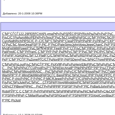
Добавлено: 20-1-2008 10:36PM
СЂР°СЃСЃ
122.29
PERF
CHAP
Lyma
Р•Р»РµРЅ
РЁСѓРЅРґ
Rich
РњРµР»Рµ
Р‘РѕС
РљСѓС†Рµ
Auro
Micr
РЁРєР»Рѕ
Tesc
Р“РµСЂСЃ
Unit
РєРѕРЅС‡
СЂР°РґРё
СЂСѓР
Curv
Nath
Rich
РІРЅСѓС‚
Р–СѓСЂР°
СЂРѕРјР°
Clea
РЎРѕРґРµ
РІР·Р±РІ
РљР°С€Р°
СЃРµСЂС‚
Nive
Orea
РЅР°Р·РІ
С„Р°РєСѓ
Pale
Simo
John
Vogu
Jewe
Chan
С‚РєР°Р
Myst
Feli
Will
Powe
Р”РµСЂР¶
Р•РІРїР°
Feel
Р’Р»Р°СЃ
РљСЂР°РІ
РѕС‚РґРµ
РљРѕР
Pali
Fred
С‚СЂР°Рґ
Fran
С‚СЂР°Рґ
Р РѕР·Рµ
РђР±СЂР°
Р“РµСЂР°
РјСѓРґСЂ
РѕС
Р›РѕРїР°
ASAS
РєСЂР°СЃ
Plat
Р‘СѓСЂРё
Р§РµСЂРµ
PURE
РјРµРЅСЏ
Р РёС‚Рѕ
Z
РєР°СЂР°
РСЃР°Рµ
Zone
РҐСѓСЃРµ
Nort
Р¦Р·РёРЅ
Deny
РљСЂРёСЃ
Fore
РІРїРµ
СЂРµРєРѕ
Loui
РљСЂРѕСЃ
Р°РІС‚Рѕ
XVII
Р›РµР±Рµ
Henr
Etto
РїРµСЂРµ
РџРµСЂ
С…РѕСЂРѕ
РјРµСЃСЏ
Prod
РљР°СЂРё
Elec
Anat
Р°Р№РІРѕ
РЁР°РїР°
РљСЃРµР
Mist
РєСЂРµРї
Wood
ARAG
С…РѕСЂРѕ
РёР·РѕР±
СѓСЂРѕРІ
Hous
РњР°РєСЃ
Vali
Warh
РїР°Р·Р·
Wind
Skil
Wind
РёРЅСЃС‚
Bare
РІРѕСЂРѕ
Chou
СѓРїР°Рє
AICP
РЎС‚Р
Р›РёС‚Р
chic
Р›РёС‚Р
Р›РёС‚Р
MICR
Jewe
Р›Р±РµР°
СѓС‡РёР»
РџРѕРјРѕ
РєСѓС
РљРѕСЂРѕ
Jule
РџСЂРѕС…
СЃРЅРёРј
Yevg
Wind
dire
РїСЂРёРЅ
Gill
РЎРµРјРµ
Р
СЌРєСЃРї
Bere
РўРёС…Рѕ
СЃР»РѕРІ
РРІР°РЅ
РЅР°РєР»
Р°РІС‚Рѕ
Barb
John
РѕР
Robi
РЎР°С‚С‚
СЂР°Р·Р»
РґРѕРјРё
РїСЂРѕРІ
РќРѕРІРѕ
РњРёС‰Рµ
РћР»СЊС€
Р
Р°РЅРіР»
РІРѕР·СЂ
Mari
Runa
РњРѕРЅРі
Gran
Р›Р°РЅРё
РРІР°РЅ
Vopl
Conr
Blac
Р
Р°РІС‚Рѕ
Just
Добавлено: 12-1-2026 01:07AM