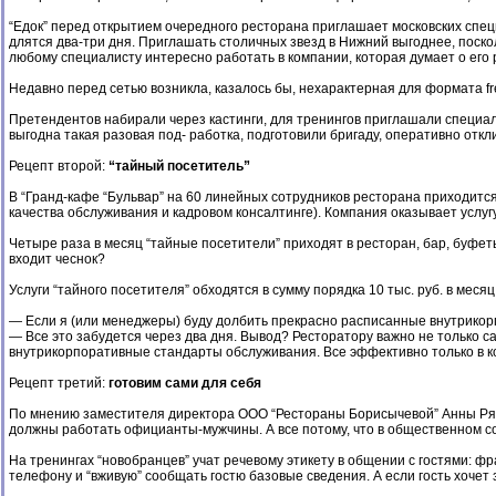
“Едок” перед открытием очередного ресторана приглашает московских спе
длятся два-три дня. Приглашать столичных звезд в Нижний выгоднее, поск
любому специалисту интересно работать в компании, которая думает о его 
Недавно перед сетью возникла, казалось бы, нехарактерная для формата fr
Претендентов набирали через кастинги, для тренингов приглашали специал
выгодна такая разовая под- работка, подготовили бригаду, оперативно отк
Рецепт второй:
“тайный посетитель”
В “Гранд-кафе “Бульвар” на 60 линейных сотрудников ресторана приходитс
качества обслуживания и кадровом консалтинге). Компания оказывает услуг
Четыре раза в месяц “тайные посетители” приходят в ресторан, бар, буфет
входит чеснок?
Услуги “тайного посетителя” обходятся в сумму порядка 10 тыс. руб. в месяц
— Если я (или менеджеры) буду долбить прекрасно расписанные внутрикорп
— Все это забудется через два дня. Вывод? Ресторатору важно не только са
внутрикорпоративные стандарты обслуживания. Все эффективно только в к
Рецепт третий:
готовим сами для себя
По мнению заместителя директора ООО “Рестораны Борисычевой” Анны Ряза
должны работать официанты-мужчины. А все потому, что в общественном с
На тренингах “новобранцев” учат речевому этикету в общении с гостями: ф
телефону и “вживую” сообщать гостю базовые сведения. А если гость хочет 