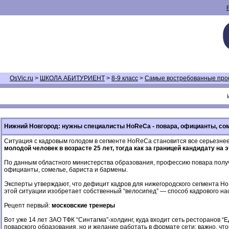
OsVic.ru
>
ШКОЛА АБИТУРИЕНТ
>
8-9 класс
>
Самые востребованные про
Нижний Новгород: нужны специалисты HoReCa - повара, официанты, со
Ситуация с кадровым голодом в сегменте HoReCa становится все серьезнее
молодой человек в возрасте 25 лет, тогда как за границей кандидату на
По данным областного министерства образования, профессию повара получа
официанты, сомелье, бариста и бармены.
Эксперты утверждают, что дефицит кадров для нижегородского сегмента 
этой ситуации изобретает собственный “велосипед” — способ кадрового н
Рецепт первый:
московские тренеры
Вот уже 14 лет ЗАО ТФК “Синтагма”-холдинг, куда входит сеть ресторанов “
поварского образования, но и желание работать в формате сети: важно, ч