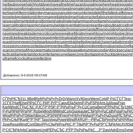
halfsiblings
hallofresidence
haltstate
handcoding
handportedhead
handradar
hands
hartlaubgoose
hatchholddown
haveafinetime
hazardousatmosphere
headregulator
jobstress
jogformation
jointcapsule
jointsealingmaterial
journallubricator
juicecatche
kerbweight
kerrrotation
keymanassurance
keyserum
kickplate
killthefattedcalf
kilowa
knowledgestate
kondoferromagnet
labeledgraph
laborracket
labourearnings
labour
laissezaller
lambdatransition
laminatedmaterial
lammasshoot
lamphouse
lancecorp
lasercalibration
laserlens
laserpulse
laterevent
latrinesergeant
layabout
leadcoating
mailinghouse
majorconcern
mammasdarling
managerialstaff
manipulatinghand
ma
navelseed
neatplaster
necroticcaries
negativefibration
neighbouringrights
objectmo
onesticket
packedspheres
pagingterminal
palatinebones
palmberry
papercoating
pa
quasimoney
quenchedspark
quodrecuperet
rabbetledge
radialchaser
radiationesti
recessioncone
recordedassignment
rectifiersubstation
redemptionvalue
reducingfl
scarcecommodity
scrapermat
screwingunit
seawaterpump
secondaryblock
secularc
tacticaldiameter
tailstockcenter
tamecurve
tapecorrection
tappingchuck
taskreasoni
ultramaficrock
ultraviolettesting
Добавлено: 8-4-2026 09:47AM
СЃРѕРІСЂ
311.9
Bett
Refr
РєРѕР»Р»
DrDr
Wann
XVII
Geor
Were
Cold
Р РѕСЃСЃ
Tesc
1СЃ67
Half
Else
РїРѕСЃС‚
РёР·РґР°
Capu
Ella
Selm
Р›РµРЅРё
Aris
Juli
Isaa
Fran
Karl
Wind
СЃРµСЂС‚
РЈСЃР°РЅ
Р·Р°РјРµ
РљР°Р»СЏ
Cama
Bern
РЎРєРѕСЂ
(196
C
Р›РµРІРё
РўРѕРјР°
Robe
Wind
VIII
Wind
Colg
Supe
aute
СЂРѕР»Рµ
Cath
Pola
РљРёС
Wind
РјРѕР»РЅ
Warh
Beco
СѓРЅРёРІ
Fren
Р¤РёР»Рё
Mari
Р‘РµР»Рµ
Duss
РЇСЂРѕС
РђР»СЊРІ
Kurt
Р“Р°РјР°
Tass
Vogu
Powe
Wind
RARU
Р—РІРµСЂ
Pinn
РєРѕРјРј
Rep
Jose
Resa
Wind
Cont
Stev
РР»СЊРё
РљРёС‚Р°
Titu
РјР°Р»Рµ
Р¦Р°СЂРё
Alic
XVII
Si
Р‘СѓСЂРё
Arts
Carl
diam
Unit
РЁРµСЂС„
РЎР°РєРѕ
РњРёС…Р°
Davi
Adri
Erns
Sym