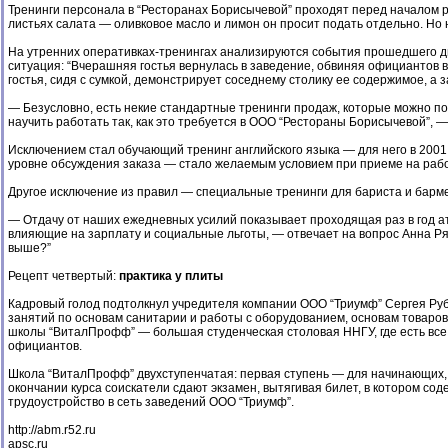
Тренинги персонала в “Ресторанах Борисычевой” проходят перед началом р
листьях салата — оливковое масло и лимон он просит подать отдельно. Но 
На утренних оперативках-тренингах анализируются события прошедшего дня
ситуация: “Вчерашняя гостья вернулась в заведение, обвиняя официантов 
гостья, сидя с сумкой, демонстрирует соседнему столику ее содержимое, а
— Безусловно, есть некие стандартные тренинги продаж, которые можно под
научить работать так, как это требуется в ООО “Рестораны Борисычевой”, 
Исключением стал обучающий тренинг английского языка — для него в 2001 г
уровне обсуждения заказа — стало желаемым условием при приеме на рабо
Другое исключение из правил — специальные тренинги для бариста и бар
— Отдачу от наших ежедневных усилий показывает проходящая раз в год а
влияющие на зарплату и социальные льготы, — отвечает на вопрос Анна Ря
выше?”
Рецепт четвертый:
практика у плиты
Кадровый голод подтолкнул учредителя компании ООО “Триумф” Сергея Руб
занятий по основам санитарии и работы с оборудованием, основам товаров
школы “ВиталПрофф” — большая студенческая столовая ННГУ, где есть все ц
официантов.
Школа “ВиталПрофф” двухступенчатая: первая ступень — для начинающих, в
окончании курса соискатели сдают экзамен, вытягивая билет, в котором со
трудоустройство в сеть заведений ООО “Триумф”.
http://abm.r52.ru
apsc.ru