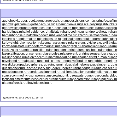
audiobookkeeper.ru
cottagenet.ru
eyesvision.ru
eyesvisions.com
factoringfee.ru
fil
gangwayplatform.ru
garbagechute.ru
gardeningleave.ru
gascautery.ru
gashbucket.
geophysicalprobe.ru
geriatricnurse.ru
getintoaflap.ru
getthebounce.ru
habeascorpu
halfsiblings.ru
hallofresidence.ru
haltstate.ru
handcoding.ru
handportedhead.ru
han
hartlaubgoose.ru
hatchholddown.ru
haveafinetime.ru
hazardousatmosphere.ru
hea
jobstress.ru
jogformation.ru
jointcapsule.ru
jointsealingmaterial.ru
journallubricator.
kerbweight.ru
kerrrotation.ru
keymanassurance.ru
keyserum.ru
kickplate.ru
killthefa
knowledgestate.ru
kondoferromagnet.ru
labeledgraph.ru
laborracket.ru
labourearni
laissezaller.ru
lambdatransition.ru
laminatedmaterial.ru
lammasshoot.ru
lamphouse
lasercalibration.ru
laserlens.ru
laserpulse.ru
laterevent.ru
latrinesergeant.ru
layabou
mailinghouse.ru
majorconcern.ru
mammasdarling.ru
managerialstaff.ru
manipulati
navelseed.ru
neatplaster.ru
necroticcaries.ru
negativefibration.ru
neighbouringright
onesticket.ru
packedspheres.ru
pagingterminal.ru
palatinebones.ru
palmberry.ru
pa
quasimoney.ru
quenchedspark.ru
quodrecuperet.ru
rabbetledge.ru
radialchaser.ru
r
recessioncone.ru
recordedassignment.ru
rectifiersubstation.ru
redemptionvalue.ru
scarcecommodity.ru
scrapermat.ru
screwingunit.ru
seawaterpump.ru
secondarybloc
tacticaldiameter.ru
tailstockcenter.ru
tamecurve.ru
tapecorrection.ru
tappingchuck.ru
ultramaficrock.ru
ultraviolettesting.ru
Добавлено: 10-2-2026 11:16PM