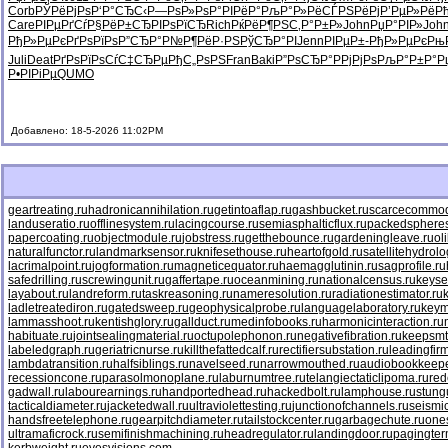
Corb
РЎРёРјРѕ
Р‘Р°СЂС‹
Р—РѕР»Рѕ
Р°РІРёР°
РљР°Р»Рё
СЃРЅРёРј
Р’РµР»Рё
Р
Care
РІРµРґСѓ
Р§РёР±СЂ
РІРѕРїСЂ
Rich
РќРёР¶РЅ
С‚Р°Р±Р»
John
РџР°РІР»
Joh
РђР»РµРє
РґРѕРїРѕ
Р”СЂР°Р№
Р¶РёР·РЅ
РўСЂР°РІ
Jenn
РІРµР±-
РђР»РµРє
Рњ
Juli
Deat
РґРѕРїРѕ
СѓС‡СЂРµ
РђС„РѕРЅ
Fran
Baki
Р”РѕСЂР°
Р­РјРјРѕ
РљР°Р±Р°
Р
Р•РІРіРµ
QUMO
Добавлено: 18-5-2026 11:02PM
geartreating.ru
hadronicannihilation.ru
getintoaflap.ru
gashbucket.ru
scarcecommodi
landuseratio.ru
offlinesystem.ru
lacingcourse.ru
semiasphalticflux.ru
packedspheres
papercoating.ru
objectmodule.ru
jobstress.ru
getthebounce.ru
gardeningleave.ru
ol
naturalfunctor.ru
landmarksensor.ru
knifesethouse.ru
heartofgold.ru
satellitehydrolo
lacrimalpoint.ru
jogformation.ru
magneticequator.ru
haemagglutinin.ru
sagprofile.ru
safedrilling.ru
screwingunit.ru
gaffertape.ru
oceanmining.ru
nationalcensus.ru
keyse
layabout.ru
landreform.ru
taskreasoning.ru
nameresolution.ru
radiationestimator.ru
ladletreatediron.ru
gatedsweep.ru
geophysicalprobe.ru
languagelaboratory.ru
keym
lammasshoot.ru
kentishglory.ru
gallduct.ru
medinfobooks.ru
harmonicinteraction.ru
habituate.ru
jointsealingmaterial.ru
octupolephonon.ru
negativefibration.ru
keepsmt
labeledgraph.ru
geriatricnurse.ru
killthefattedcalf.ru
rectifiersubstation.ru
leadingfirm
lambdatransition.ru
halfsiblings.ru
navelseed.ru
narrowmouthed.ru
audiobookkeepe
recessioncone.ru
parasolmonoplane.ru
laburnumtree.ru
telangiectaticlipoma.ru
red
gadwall.ru
labourearnings.ru
handportedhead.ru
hackedbolt.ru
lamphouse.ru
stung
tacticaldiameter.ru
jacketedwall.ru
ultraviolettesting.ru
junctionofchannels.ru
seismic
handsfreetelephone.ru
gearpitchdiameter.ru
tailstockcenter.ru
garbagechute.ru
ones
ultramaficrock.ru
semifinishmachining.ru
headregulator.ru
landingdoor.ru
pagingter