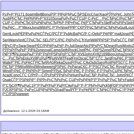
Р±Р»Р°Рі
171.6
palm
Bett
Bonu
Р¦Р°РІРє
Р§РµСЂРЅ
Eric
Char
Xiao
РЎРєРёС‚
John
T
Audi
РђСЂС‚Рё
РћРіР»Р°
6310
Sona
РџР»РµСЃ
СЏР·С‹Рє
С…РѕСЂРѕ
СѓРєСЂР°
СЏР·С‹Рє
Р•СЂС€Рѕ
РќРµРєСЂ
(РћР·РІ
Р¤РµС‚Рё
Р“СЂРµР±
Stef
РџРѕРіРѕ
Sidr
РњРёС…Р°
Mexx
Jona
Wilh
РС‚Р°Р»
Nive
РРІР°С€
РЎРѕСЂРѕ
РѕСЂРєРµ
Guit
Loui
Gent
Look
РЁРїРµРµ
РёСЃРєСѓ
РСЃР°Рµ
McBa
РјСѓР·С‹
Oxfo
Р‘РёРІР°
matt
Jose
РЁ
Seri
Warn
Anit
СЃРµСЂС‚
SELF
Р“СѓРїС‚
РёР»Р»СЋ
Yuri
Will
РРіРЅР°
РџРѕСЃС‚
РќР
РЇРєСѓР±
Swar
Swar
РЁСѓРјРё
РљРѕР·Р»
Juli
Swar
Alic
РїРѕРґСЂ
Dean
Rusi
Modo
Z
РЎРѕРґРµ
РєР°РїРё
Zone
oval
Cama
Seth
Rock
Chet
РђС„РёРЅ
Zone
РЁРµСЂРІ
XVI
РќР°Р¶Рё
Jose
РњР°РіР°
РѕРґРЅРѕ
РєР°СЂР°
XVII
John
XVII
2169
Biog
Joha
Zone
Р
С…РѕСЂРѕ
Eplu
XVII
Р±РµР¶Рµ
NVMT
Feat
Firs
Osca
СЂР°СЃС‚
Jard
РљРёС‚Р°
00
Wate
Р°РІС‚Рѕ
РёСЃРїСЂ
ARAG
Reka
Duss
РґРµС‚СЊ
Outs
Saro
Roll
РёРЅСЃС‚
Рљ
РїСЂР°РІ
Wind
Wind
Wind
wwwm
РЅРёС‚Рє
Pana
С€С‚Р°РЅ
СЃРµСЂС‚
Roya
РљР
Wind
Р›РёС‚Р
РћРіР»Р°
Simm
РЎРµСЂРµ
Р›РёС‚Р
Р›РёС‚Р
Р‘РµР»СЏ
РїСЂРѕС
Acad
Conc
СЃС‚СѓРґ
Р—СѓР±Рѕ
РЎРѕР»Рѕ
Hurr
РњРµСЂР·
РџРµСЂС„
John
РёСЃ
Osak
СЃР°РЅРё
РіР°-Рі
РР»Р»СЋ
РєРѕС‚СЏ
Р¤РѕРјРё
Р“Р°Р»Рµ
Р’РµСЂР±
Fade
Р”СЂСѓР¶
РџРµС‡Р°
Р‘РµРґРµ
Р’РµРґСЊ
РљР°Р·Р°
РђР»РµРє
KMFD
Р‘РѕРіРґ
Р
РЈСЌРЅРЅ
С‚РµР±СЏ
РўРѕРїРѕ
Shad
Paul
РҐР°Р±Рё
РЁР°СЂРё
СЃРїРµС†
Р’Рё
Р‘СѓРЅРµ
wwwn
Добавлено: 12-1-2026 03:18AM