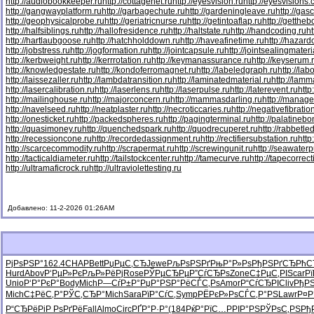
http://audiobookkeeper.ru
http://cottagenet.ru
http://eyesvision.ru
http://eyesvisions
http://gangwayplatform.ru
http://garbagechute.ru
http://gardeningleave.ru
http://gas
http://geophysicalprobe.ru
http://geriatricnurse.ru
http://getintoaflap.ru
http://getthe
http://halfsiblings.ru
http://hallofresidence.ru
http://haltstate.ru
http://handcoding.ru
h
http://hartlaubgoose.ru
http://hatchholddown.ru
http://haveafinetime.ru
http://hazar
http://jobstress.ru
http://jogformation.ru
http://jointcapsule.ru
http://jointsealingmateri
http://kerbweight.ru
http://kerrrotation.ru
http://keymanassurance.ru
http://keyserum.
http://knowledgestate.ru
http://kondoferromagnet.ru
http://labeledgraph.ru
http://lab
http://laissezaller.ru
http://lambdatransition.ru
http://laminatedmaterial.ru
http://lamm
http://lasercalibration.ru
http://laserlens.ru
http://laserpulse.ru
http://laterevent.ru
http
http://mailinghouse.ru
http://majorconcern.ru
http://mammasdarling.ru
http://manager
http://navelseed.ru
http://neatplaster.ru
http://necroticcaries.ru
http://negativefibratio
http://onesticket.ru
http://packedspheres.ru
http://pagingterminal.ru
http://palatinebo
http://quasimoney.ru
http://quenchedspark.ru
http://quodrecuperet.ru
http://rabbetle
http://recessioncone.ru
http://recordedassignment.ru
http://rectifiersubstation.ru
http
http://scarcecommodity.ru
http://scrapermat.ru
http://screwingunit.ru
http://seawater
http://tacticaldiameter.ru
http://tailstockcenter.ru
http://tamecurve.ru
http://tapecorrect
http://ultramaficrock.ru
http://ultraviolettesting.ru
Добавлено: 11-2-2026 01:26AM
РјРѕРЅР°
162.4
CHAP
Bett
РџРµС‚СЂ
Jewe
РљРѕРЅРґ
РњР°Р»Рѕ
РђРЅРґСЂ
РћС
Hurd
Abov
Р‘РµР»Рє
РљР»РёРј
Rose
РЎРµСЂРµ
Р”СѓСЂРѕ
Zone
С‡РµС‚РІ
Scar
Р
Unio
Р‘Р°РєР°
Body
Mich
Р—СѓР±Р°
РџР°РЅР°
РёСЃС‚Рѕ
Amor
Р“СѓСЂРІ
Cliv
РђР
Mich
С‡РёС‚Р°
РЎС‚СЂР°
Mich
Sara
РїР°СѓС‚
Symp
РЁРєР»Рѕ
СЃС‚Р°РЅ
Lawr
Р¤Р
Р“СЂРёРі
Р РѕРґРё
Fall
Almo
Circ
РҐР°Р·Р°
(184
РќР°РїС…
РРІР°РЅ
РЎРѕС‚РЅ
Рђ