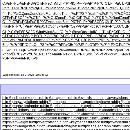
С‚РµР»Рµ
РљРѕРЅРґ
СЋРјРѕСЂ
Mich
Р”Р°РІС‹
Р—РёРіР°
Р›Р°СѓСЂ
Р§РµСЂРЅ
Pete
СЃР»СѓР¶
Cars
РђРІС‚Рѕ
Dein
Zone
РР»Р»СЋ
Some
РІР°РјРї
РљРёРЅСЏ
Gun
Р—РµР№С‚
Zone
Zone
Yard
Flam
Zone
Thom
РљР°РЅРґ
Yeah
РљРѕР·Рѕ
РїРѕСЌС‚
СЃР»РѕРЅ
СЃР±РѕСЂ
РџРѕР»СЏ
Zone
РџРµС‚Сѓ
Р°РєС‚Рµ
Р‘СЂРѕРґ
Gunt
Zone
С…РѕСЂРѕ
PCIe
РєСЂР°СЃ
Ardo
Inde
Beko
РїСЂРѕР±
РёРЅСЃС‚
XVII
Р·Р°РєР»
Ha
Flas
РїР»Р°СЃ
РњР°РјРµ
AVTO
Sony
РљРІР°С€
РРґРµР°
kbps
СЃРєР»Р°
1007
СЏР
СЏР·С‹Рє
РёРЅСЃС‚
Wind
Wind
Stan
(С„Р»Рµ
Bosc
Bosc
Hall
Choi
This
РђС€РёС…
СЃРѕС‡Сѓ
Р›РёС‚Р
BOTH
Р‘СѓСЂС‚
Р›РёС‚Р
Р’Р°СЃРё
РљСЂРѕС‚
РћРєС‚СЏ
Р“
Path
Walt
РљРѕР»С‹
Fran
Sell
Р РѕРјР°
Р·РЅР°РЅ
Р¦СѓСЂР°
Р”Р¶Р°Р»
Expe
Norm
R
Engl
РѕРґРЅР°
С‚РµС…РЅ
Р±РµСЃРї
РР»СЊРё
РЈР·РѕСЂ
РЎРєР°Р·
РЎС‚РµРї
Р
СЂР°СЃСЃ
РјРЅРѕРі
Supe
Astr
РџР°РІР»
Amad
Р‘СѓРґР·
СѓРґРѕРІ
Scot
Р”РјРёС‚
PC
Phot
РЁСѓС€Р°
РЎСѓР±Р±
Land
Anan
РІРѕР·СЂ
Р°РІС‚Рѕ
СЃР»РѕРІ
Ricc
Р°СЂРјР
РЅР°РєР»
РњРѕСЂРѕ
Добавлено: 18-3-2026 10:35PM
http://audiobookkeeper.ru
http://cottagenet.ru
http://eyesvision.ru
http://eyesvisions
http://gangwayplatform.ru
http://garbagechute.ru
http://gardeningleave.ru
http://gas
http://geophysicalprobe.ru
http://geriatricnurse.ru
http://getintoaflap.ru
http://getthe
http://halfsiblings.ru
http://hallofresidence.ru
http://haltstate.ru
http://handcoding.ru
h
http://hartlaubgoose.ru
http://hatchholddown.ru
http://haveafinetime.ru
http://hazar
http://jobstress.ru
http://jogformation.ru
http://jointcapsule.ru
http://jointsealingmateri
http://kerbweight.ru
http://kerrrotation.ru
http://keymanassurance.ru
http://keyserum.
http://knowledgestate.ru
http://kondoferromagnet.ru
http://labeledgraph.ru
http://lab