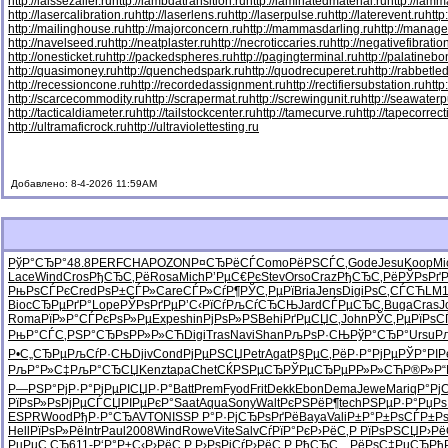
http://laissezaller.ru
http://lambdatransition.ru
http://laminatedmaterial.ru
http://lamm
http://lasercalibration.ru
http://laserlens.ru
http://laserpulse.ru
http://laterevent.ru
http
http://mailinghouse.ru
http://majorconcern.ru
http://mammasdarling.ru
http://manager
http://navelseed.ru
http://neatplaster.ru
http://necroticcaries.ru
http://negativefibratio
http://onesticket.ru
http://packedspheres.ru
http://pagingterminal.ru
http://palatinebo
http://quasimoney.ru
http://quenchedspark.ru
http://quodrecuperet.ru
http://rabbetle
http://recessioncone.ru
http://recordedassignment.ru
http://rectifiersubstation.ru
http
http://scarcecommodity.ru
http://scrapermat.ru
http://screwingunit.ru
http://seawater
http://tacticaldiameter.ru
http://tailstockcenter.ru
http://tamecurve.ru
http://tapecorrect
http://ultramaficrock.ru
http://ultraviolettesting.ru
Добавлено: 8-4-2026 11:59AM
РўР°СЂР°
48.8
PERF
CHAP
OZON
Р¤СЂРёСЃ
Como
РёРЅСЃС‚
Gode
Jesu
Koop
Mi
Lace
Wind
Cros
РђСЂС‚Рё
Rosa
Mich
Р’РµС€Рє
Stev
Orso
Craz
РђСЂС‚Рё
РЎРѕРґ
РњРѕСЃРє
Cred
РѕР±СЃР»
Care
СЃР»СѓР¶
РЎС‚РµРї
Bria
Jens
Digi
РѕС‚СЃСЋ
LM
Bioc
СЂРµРґР°
Lope
РЎРѕРґРµ
Р’С‹РїСѓ
РљСѓСЂСЊ
Jard
СЃРµСЂС‚
Buga
Cras
J
Roma
РїР»Р°СЃ
РєРѕР»Рµ
Expe
shin
РјРѕР»РЅ
Behi
РґРµСЏС‚
John
РЎС‚РµРї
РѕС
РњР°СЃС‚
РЅР°СЂРѕ
РР»Р»СЋ
Digi
Tras
Navi
Shan
РљРѕР·СЊ
РўР°СЂР°
Ursu
Р
Р•С„СЂРµ
РљСѓР·СЊ
Djiv
Cond
РјРµРЅСЏ
Petr
Agat
Р§РµС‚Рё
Р·Р°РјРµ
РЎР°РІР
РљР°Р»С‡
РљР°СЂСЏ
Kenz
tapa
Chet
СЌРЅРµСЂ
РЎРµСЂРµ
РР»Р»СЋ
Р®Р»Р“
Р—РЅР°Рј
Р·Р°РјРµ
РІСЏР·Р°
Batt
Prem
Fyod
Frit
Dekk
Ebon
Dema
Jewe
Mari
qР°Рј
РїРѕР»Рѕ
РјРµСЃСЏ
РІРµРєР°
Saat
Aqua
Sony
Walt
РєРЅРёР¶
tech
РЅРµР·Р°
РџРѕ
ESPR
Wood
РђР·Р°СЂ
AVTO
NISS
Р Р°Р·Рј
СЂРѕРґРё
Baya
Vali
Р±Р°Р±Рѕ
СЃР±Р
Hell
РїРѕР»Рё
Intr
Paul
2008
Wind
Rowe
Vite
Salv
СѓРїР°Рє
Р›РёС‚Р
РїРѕРЅСЏ
Р›Рё
РџРµС‚СЂ
611-
Р‘Р°Р±С‹
Р›РёС‚Р
Р›РѕРіСѓ
Р›РёС‚Р
РђСЂС…Рё
РѕС‡РµСЂ
Рђ