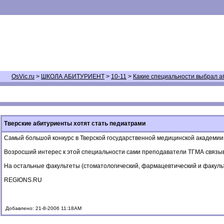
OsVic.ru
>
ШКОЛА АБИТУРИЕНТ
>
10-11
>
Какие специальности выбрал а
Тверские абитуриенты хотят стать педиатрами
Самый большой конкурс в Тверской государственной медицинской академии 
Возросший интерес к этой специальности сами преподаватели ТГМА связыва
На остальные факультеты (стоматологический, фармацевтический и факульте
REGIONS.RU
Добавлено: 21-8-2006 11:18AM