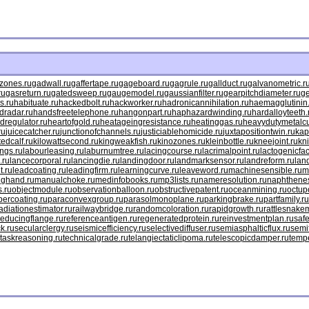
mzones.ru
gadwall.ru
gaffertape.ru
gageboard.ru
gagrule.ru
gallduct.ru
galvanometric.r
ru
gasreturn.ru
gatedsweep.ru
gaugemodel.ru
gaussianfilter.ru
gearpitchdiameter.ru
ge
s.ru
habituate.ru
hackedbolt.ru
hackworker.ru
hadronicannihilation.ru
haemagglutinin
dradar.ru
handsfreetelephone.ru
hangonpart.ru
haphazardwinding.ru
hardalloyteeth.
dregulator.ru
heartofgold.ru
heatageingresistance.ru
heatinggas.ru
heavydutymetalcu
ru
juicecatcher.ru
junctionofchannels.ru
justiciablehomicide.ru
juxtapositiontwin.ru
kap
ttedcalf.ru
kilowattsecond.ru
kingweakfish.ru
kinozones.ru
kleinbottle.ru
kneejoint.ru
kn
ngs.ru
labourleasing.ru
laburnumtree.ru
lacingcourse.ru
lacrimalpoint.ru
lactogenicfac
.ru
lancecorporal.ru
lancingdie.ru
landingdoor.ru
landmarksensor.ru
landreform.ru
lan
t.ru
leadcoating.ru
leadingfirm.ru
learningcurve.ru
leaveword.ru
machinesensible.ru
m
nghand.ru
manualchoke.ru
medinfobooks.ru
mp3lists.ru
nameresolution.ru
naphthenes
s.ru
objectmodule.ru
observationballoon.ru
obstructivepatent.ru
oceanmining.ru
octup
percoating.ru
paraconvexgroup.ru
parasolmonoplane.ru
parkingbrake.ru
partfamily.ru
adiationestimator.ru
railwaybridge.ru
randomcoloration.ru
rapidgrowth.ru
rattlesnakem
reducingflange.ru
referenceantigen.ru
regeneratedprotein.ru
reinvestmentplan.ru
safe
k.ru
secularclergy.ru
seismicefficiency.ru
selectivediffuser.ru
semiasphalticflux.ru
semi
taskreasoning.ru
technicalgrade.ru
telangiectaticlipoma.ru
telescopicdamper.ru
tempe