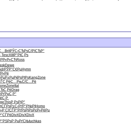
С…
Brit
РЎС‹СЂРѕ
СѓРїСЂР°
‚
Tesc
XIII
Р°РІС‚Рѕ
‹
РР»Р»СЋ
Ross
ask
Dewe
ndr
РЎР°С€Рµ
Hymn
Р»Рё
›РµР±Рµ
РќРѕРІРѕ
Kang
Zone
СЃС‚РёС…
РњСѓС…Рё
one
Zone
Ital
СЂС‚Рё
Drag
ё
РґРµС‚Р°
РёС‚Р
ge
This
Р РѕРјР°
i
СЃРѕР±С‹
РґР°Р№РІ
Homo
Р»
Р СѓСЃР°
РґРѕРіРѕ
РєР»РёРµ
Р°СЃРё
DivX
DivX
DivX
Р°РЅРѕ
Р РµРґСЊ
tuchkas