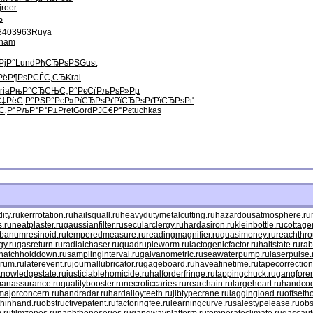
ј
reer
Њ
840
3963
Ruya
ham
РјР°
Lund
РђСЂРѕРЅ
Gust
РёР¶Рѕ
РСЃС‚СЂ
Kral
ria
РњР°СЂСЊ
С„Р°РєСѓ
РљРѕР»Рµ
‡РёС‚Р°
РЅР°РєР»
РїСЂРѕРґ
РїСЂРѕРґ
РїСЂРѕРґ
С‚Р°
РљР°Р°Р±
Pret
Gord
РЈС€Р°Рє
tuchkas
ty.ru
kerrrotation.ru
hailsquall.ru
heavydutymetalcutting.ru
hazardousatmosphere.ru
.ru
neatplaster.ru
gaussianfilter.ru
secularclergy.ru
hardasiron.ru
kleinbottle.ru
cottage
ibanumresinoid.ru
temperedmeasure.ru
readingmagnifier.ru
quasimoney.ru
reachthro
gy.ru
gasreturn.ru
radialchaser.ru
quadrupleworm.ru
lactogenicfactor.ru
haltstate.ru
rab
hatchholddown.ru
samplinginterval.ru
galvanometric.ru
seawaterpump.ru
laserpulse.
rum.ru
laterevent.ru
journallubricator.ru
gageboard.ru
haveafinetime.ru
tapecorrection
knowledgestate.ru
justiciablehomicide.ru
halforderfringe.ru
tappingchuck.ru
gangfore
anassurance.ru
qualitybooster.ru
necroticcaries.ru
rearchain.ru
largeheart.ru
handcod
majorconcern.ru
handradar.ru
hardalloyteeth.ru
jibtypecrane.ru
laggingload.ru
offseth
hinhand.ru
obstructivepatent.ru
factoringfee.ru
learningcurve.ru
salestypelease.ru
obs