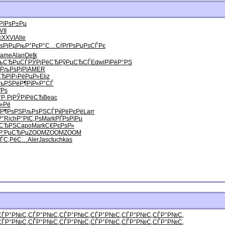
РїРѕР±Рµ
VII
є
XXVI
Alle
ѕРјРµ
РњР°РєР°
С…СѓРґРѕ
РџРѕСЃРє
Jame
Alan
Oetk
љСЂРµСЃ
РЎРјРёСЂ
РўРµСЂСЃ
Edwi
РїРёР°РЅ
РљРѕРјРї
AMER
ЂРї
Р›РёРµР»
Eliz
љРЅРёР¶
РїР»Р°СЃ
Рѕ
°Р·Рј
РЎРїРёСЂ
Beac
»Рё
 Р¶РѕРЅ
РљРѕРЅСЃ
РќРёРєРё
Larr
Р°
Rich
Р°РІС‚Рѕ
Mark
РҐРѕРїРµ
µСЂРЅ
Capo
Mark
С€РєРѕР»
Р‘РµСЂРµ
ZOOM
ZOOM
ZOOM
ЃС‚РёС…
Aler
Jasc
tuchkas
СЃР°Р№С‚
СЃР°Р№С‚
СЃР°Р№С‚
СЃР°Р№С‚
СЃР°Р№С‚
СЃР°Р№С‚
СЃР°Р№С‚
СЃР°Р№С‚
СЃР°Р№С‚
СЃР°Р№С‚
СЃР°Р№С‚
СЃР°Р№С‚