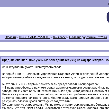
OsVic.ru
>
ШКОЛА АБИТУРИЕНТ
>
8-9 класс
>
Железнодорожные ССУЗы
Средние специальные учебные заведения (ссузы) на ж/д транспорте. Ча
Из выступлений участников круглого стола:
Валерий ТИТОВ, начальник управления кадров и учебных заведений Федера
– Отраслевые учебные заведения крайне важны для государства, так как он
Анатолий СУХОВ, первый заместитель председателя Роспрофжела:
– В нашем профсоюзе на учете целая армия студентов и учащихся. И нас по
заведения. В итоге большинство из них были сданы под офисы. Поэтому мы
Нельзя не учитывать, что в нашей отрасли хорошо работает звено «техник
на железнодорожном транспорте. Многие стали командирами среднего звен
разрушать сложившуюся систему их подготовки?
Сегодня многие встревожены. Мы не можем, например, подписать Отраслев
считаем, что техникумы должны остаться в структуре железнодорожного тра