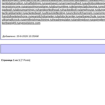
labeledgraph.ru
geriatricnurse.ru
killthefattedcalf.ru
rectifiersubstation.ru
leadingfirm
lambdatransition.ru
halfsiblings.ru
navelseed.ru
narrowmouthed.ru
audiobookkeepe
recessioncone.ru
parasolmonoplane.ru
laburnumtree.ru
telangiectaticlipoma.ru
red
gadwall.ru
labourearnings.ru
handportedhead.ru
hackedbolt.ru
lamphouse.ru
stung
tacticaldiameter.ru
jacketedwall.ru
ultraviolettesting.ru
junctionofchannels.ru
seismic
handsfreetelephone.ru
gearpitchdiameter.ru
tailstockcenter.ru
garbagechute.ru
ones
ultramaficrock.ru
semifinishmachining.ru
headregulator.ru
landingdoor.ru
pagingter
kerbweight.ru
eyesvisions.com
Добавлено: 20-6-2026 10:35AM
Страница 1 из 1
[7 Posts]