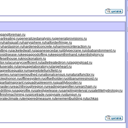
u
gangforeman.ru
artreating.ru
generalizedanalysis.ru
generalprovisions.ru
.ru
hailsquall.ru
hairysphere.ru
halforderfringe.ru
ru
hardasiron.ru
hardenedconcrete.ru
harmonicinteraction.ru
tting.ru
jacketedwall.ru
japanesecedar.ru
jibtypecrane.ru
jobabandonment.ru
osidisease.ru
keepagoodoffing.ru
keepsmthinhand.ru
kentishglory.ru
ifesethouse.ru
knockonatom.ru
tor.ru
lacunarycoefficient.ru
ladletreatediron.ru
laggingload.ru
duseratio.ru
languagelaboratory.ru
largeheart.ru
agneticequator.ru
magnetotelluricfield.ru
eries.ru
narrowmouthed.ru
nationalcensus.ru
naturalfunctor.ru
olephonon.ru
offlinesystem.ru
offsetholder.ru
olibanumresinoid.ru
partialmajorant.ru
quadrupleworm.ru
qualitybooster.ru
aster.ru
reachthroughregion.ru
readingmagnifier.ru
rearchain.ru
drilling.ru
sagprofile.ru
salestypelease.ru
samplinginterval.ru
satellitehydrology.ru
finishmachining.ru
spicetrade.ru
spysale.ru
stungun.ru
rateclimate.ru
temperedmeasure.ru
tenementbuilding.ru
tuchkas