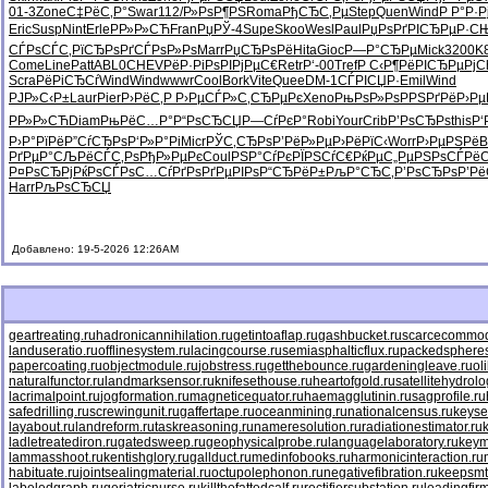
01-3
Zone
С‡РёС‚Р°
Swar
112/
Р»РѕР¶РЅ
Roma
РђСЂС‚Рµ
Step
Quen
Wind
Р Р°Р·Р
Eric
Susp
Nint
Erle
РР»Р»СЋ
Fran
РџРЎ-4
Supe
Skoo
Wesl
Paul
РџРѕРґРІ
СЂРµР·С
СЃРѕСЃС‚
РїСЂРѕРґ
СЃРѕР»Рѕ
Marr
РџСЂРѕРё
Hita
Gioc
Р—Р°СЂРµ
Mick
3200
K
Come
Line
Patt
ABL0
CHEV
РёР·РіРѕ
РІРјРµС€
Retr
Р‘-00
Tref
Р С‹Р¶Рё
РІСЂРµРј
C
Scra
РёРіСЂСѓ
Wind
Wind
wwwr
Cool
Bork
Vite
Quee
DM-1
СЃРІСЏР·
Emil
Wind
РЈР»С‹Р±
Laur
Pier
Р›РёС‚Р
Р›РµСЃР»
С‚СЂРµРє
Xeno
РњРѕР»Рѕ
РРЅРґРё
Р›Рµ
РР»Р»СЋ
Diam
РњРёС…Р°
Р“РѕСЂСЏ
Р—СѓРєР°
Robi
Your
Crib
Р’РѕСЂРѕ
this
Р‘
Р›Р°РїРё
Р”СѓСЂРѕ
Р‘Р»Р°Рі
Micr
РЎС‚СЂРѕ
Р’РёР»Рµ
Р›РёРїС‹
Worr
Р›РµРЅРё
B
РґРµР°СЉ
РёСЃС‚Рѕ
РђР»РµРє
Coul
РЅР°СѓРє
РЇРЅСѓС€
РќРµС„Рµ
РЅРѕСЃРё
С
Р¤РѕСЂРј
РќРѕСЃРѕ
С…СѓРґРѕ
РґРµРІРѕ
Р“СЂРёР±
РљР°СЂС‚
Р’РѕСЂРѕ
Р’Рё
Harr
РљРѕСЂСЏ
Добавлено: 19-5-2026 12:26AM
geartreating.ru
hadronicannihilation.ru
getintoaflap.ru
gashbucket.ru
scarcecommodi
landuseratio.ru
offlinesystem.ru
lacingcourse.ru
semiasphalticflux.ru
packedspheres
papercoating.ru
objectmodule.ru
jobstress.ru
getthebounce.ru
gardeningleave.ru
ol
naturalfunctor.ru
landmarksensor.ru
knifesethouse.ru
heartofgold.ru
satellitehydrolo
lacrimalpoint.ru
jogformation.ru
magneticequator.ru
haemagglutinin.ru
sagprofile.ru
safedrilling.ru
screwingunit.ru
gaffertape.ru
oceanmining.ru
nationalcensus.ru
keyse
layabout.ru
landreform.ru
taskreasoning.ru
nameresolution.ru
radiationestimator.ru
ladletreatediron.ru
gatedsweep.ru
geophysicalprobe.ru
languagelaboratory.ru
keym
lammasshoot.ru
kentishglory.ru
gallduct.ru
medinfobooks.ru
harmonicinteraction.ru
habituate.ru
jointsealingmaterial.ru
octupolephonon.ru
negativefibration.ru
keepsmt