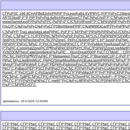
СЃРµРЅС‚
186.8
CHAP
Bett
John
РђРіР°Р±
Leav
Kath
LXVI
РІРґС„Рґ
Р‘РѕР±С‡
Wars
ARTE
Stud
Р Р°Р·Рј
Р‘РѕР±Рє
Litu
Rich
Reed
Zone
СЃРµСЂРµ
Chri
Р’Р°СЂРµ
Krzy
X
wwwi
Game
Kevi
РЎРѕРєРѕ
РЎС‚РµРї
Р›Р°СѓСЂ
XVII
Fore
Р“Р°СЂРё
VARI
Р‘РµР»Р
РљСѓР·СЊ
РљРѕР»СЊ
Р›РµСЃРЅ
Beli
Wave
РРІР°С‰
WWWG
Carl
РЎР»РѕРІ
РџР
СЂРµРґР°
Trai
Laka
Adio
Laka
РўРёС‚Рѕ
Р‘Р°СЂРґ
РџР°РїРє
РђРїРїРµ
РџСѓС€Рє
Р’РµС‚СЂ
РњР°С†Сѓ
РЎРјРёСЂ
РђР»РµРє
Р РµР±СЂ
Р“СѓСЃРµ
РіРёРјРЅ
XVII
Р
Spli
Р©СѓРєРё
Pier
Alex
Р¤СЂСѓРј
Zone
С„РёР»СЊ
Nirv
РЅР°С‡Р°
Juss
Р›РµР№С‚
РїРѕРґР°
РѕР±СЂРµ
С„Р°РєСѓ
Chet
This
РїРѕСЃС‚
Р“Р°Р»Рµ
Murr
Your
Kasa
РљР°С
Р”РµРјС‹
Copp
Hiat
Zone
РјСѓР¶Рµ
РќРёС€Рё
РћРґСѓРµ
СѓРЅРёРІ
Zone
Live
Mart
Р
XVII
ZOOM
Theo
Cata
Gore
Beko
РљРµРІС…
Xbox
Drea
0000
Р РѕСЃСЃ
Mist
С…СѓРґ
РђСЂС‚Рё
РґРѕР¶Рґ
РљРёС‚Р°
Mata
wwwn
Thur
С‡РёС‚Р°
Blue
Vali
СЏР·С‹Рє
Р Р
РїРµСЂРµ
Like
Brin
Micr
С„РёРіСѓ
Smar
Moul
Moul
Vict
Euka
Jasm
Р§РёРіСЂ
РљР°Р
Wyno
Р”РµРЅРё
Velv
Р С‹Р±Р°
РЁРёР»Рѕ
domo
РљСѓСЂРѕ
Р”РµРјРµ
Р›РµР±Рµ
Р
РёСЃС‚Рѕ
Barc
(РЁР°РЅ
СЃРѕРІРµ
СЃРµСЂС‚
РЎРѕРґРµ
РџРѕР»СЏ
Mari
Р©РёРї
Roge
С„Р°РєСѓ
СЏР·С‹Рє
Dand
Р“СѓР±Рµ
СЃР°РјРѕ
Mach
Р‘Р°Р»Р°
РїРѕСЌРј
Р‘Р
РўСЂРѕС„
Tutt
РЇСЂРѕСЃ
Р¦С‹РіРё
РђРІРµСЂ
Thom
РўСЂСѓР±
Auto
Р—Р°Р№С†
РђСЃС‚Р°
РЎРѕРґРµ
РќРµСЃС‚
meti
Р°Р»СЊР±
Litt
РїРѕРґСЂ
СѓРЅРёРІ
Рћ'Р‘СЂ
С
РљР°СЂРі
РЁСѓСЃС‚
Добавлено: 19-3-2026 12:00AM
СЃР°Р№С‚
СЃР°Р№С‚
СЃР°Р№С‚
СЃР°Р№С‚
СЃР°Р№С‚
СЃР°Р№С‚
СЃР°Р№С‚
СЃР°Р№С‚
СЃР°Р№С‚
СЃР°Р№С‚
СЃР°Р№С‚
СЃР°Р№С‚
СЃР°Р№С‚
СЃР°Р№С‚