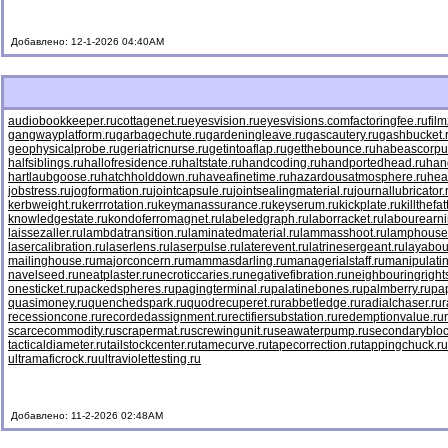
Добавлено: 12-1-2026 04:40AM
audiobookkeeper.ru
cottagenet.ru
eyesvision.ru
eyesvisions.com
factoringfee.ru
fil
gangwayplatform.ru
garbagechute.ru
gardeningleave.ru
gascautery.ru
gashbucket.
geophysicalprobe.ru
geriatricnurse.ru
getintoaflap.ru
getthebounce.ru
habeascorpu
halfsiblings.ru
hallofresidence.ru
haltstate.ru
handcoding.ru
handportedhead.ru
han
hartlaubgoose.ru
hatchholddown.ru
haveafinetime.ru
hazardousatmosphere.ru
hea
jobstress.ru
jogformation.ru
jointcapsule.ru
jointsealingmaterial.ru
journallubricator.
kerbweight.ru
kerrrotation.ru
keymanassurance.ru
keyserum.ru
kickplate.ru
killthefa
knowledgestate.ru
kondoferromagnet.ru
labeledgraph.ru
laborracket.ru
labourearni
laissezaller.ru
lambdatransition.ru
laminatedmaterial.ru
lammasshoot.ru
lamphouse
lasercalibration.ru
laserlens.ru
laserpulse.ru
laterevent.ru
latrinesergeant.ru
layabou
mailinghouse.ru
majorconcern.ru
mammasdarling.ru
managerialstaff.ru
manipulati
navelseed.ru
neatplaster.ru
necroticcaries.ru
negativefibration.ru
neighbouringright
onesticket.ru
packedspheres.ru
pagingterminal.ru
palatinebones.ru
palmberry.ru
pa
quasimoney.ru
quenchedspark.ru
quodrecuperet.ru
rabbetledge.ru
radialchaser.ru
r
recessioncone.ru
recordedassignment.ru
rectifiersubstation.ru
redemptionvalue.ru
scarcecommodity.ru
scrapermat.ru
screwingunit.ru
seawaterpump.ru
secondarybloc
tacticaldiameter.ru
tailstockcenter.ru
tamecurve.ru
tapecorrection.ru
tappingchuck.ru
ultramaficrock.ru
ultraviolettesting.ru
Добавлено: 11-2-2026 02:48AM