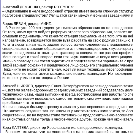
Анатолий ДЕМЧЕНКО, ректор РГОТУПСа:
– Образование в железнодорожной отрасли имеет весьма сложную структуру,
подготовки специалистов? Улучшатся связи между учебными заведениями и 
Борис ЛЁВИН, ректор МИИТа:
– В России уже 200 лет существует система образования на железнодорожно
От того, каким путем пойдет реформа отраслевого образования, зависит не
слышали когда-нибудь, что какая-то станция закрылась из-за того, что на 
направление, возвращается после вуза работать на свою родную станцию. Е
Кстати сказать, нам часто задают вопрос: железнодорожных специальностей
специалистов с высшим образованием из нежелезнодорожных вузов через дв
значит, они должны готовить для транспорта специалистов разного профил
Меня волнует и такой вопрос: если техникум, влившись в некую ассоциацию 
Именно поэтому я бы хотел обратиться к представителям парламента с пред
Такой вариант сохранит и юридическое лицо среднего специального учебного
Пока никто не может ответить нам, ждет ли наши техникумы перепрофилиро
Вузы, конечно, попытаются максимально помочь техникумам. Но последнее
интеллектуального потенциала России.
Алексей ШИРЯЕВ, директор Санкт-Петербургского железнодорожного техни
– Система железнодорожных средних учебных заведений создавалась долго,
технической базы, наши выпускники всегда востребованы для работы по сп
Словом, мы имеем прекрасную самостоятельную систему подготовки кадров 
приобрести что-то новое.
Конечно, самую большую тревогу вызывает у нас перспектива передачи в в
Что касается создания так называемых университетских комплексов, то А
существенны, но на первом этапе хотелось бы предложить некую ассоциатив
иная система оплаты труда и многое-многое другое. Прежде чем окончател
Вера ЛАПТЕВА, директор Ярославского железнодорожного техникума:
– В нашем техникуме учится много ребят с маленьких станций, на которых о