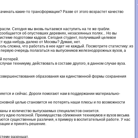
ачинать какие-то трансформации? Разве от этого возрастет качество
расли. Сегодня мы вновь пытаемся наступить на те же грабли.
 сообщается об опустевших деревнях, незасеянных полях... Но вы
системе подготовки кадров. Сегодня студент, получивший целевое
т куда-нибудь далеко от Москвы? Думаю, нет.
ль сложна, что работать в нее идет не каждый. Посмотрите статистику: из
 первую очередь полагаться на выпускников железнодорожных вузов, а
ой потерей.
чае техникуму, действовать в составе другого, в данном случае вуза.
и совершенствования образования как единственной формы сохранения
няется и сейчас. Дороги помогают нам в поддержании материально-
основной целью становится не потерять наши плюсы и по возможности
ваны и количество выпускаемых специалистов снизится.
эту идею полезной. Преимущества сближения техникумов и вузов весьма
аются существенные различия, к примеру в воспитательной работе. У нас
грации и принять решение.
истему разрушат.