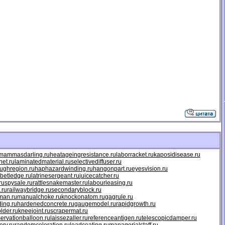
mammasdarling.ru
heatageingresistance.ru
laborracket.ru
kaposidisease.ru
net.ru
laminatedmaterial.ru
selectivediffuser.ru
ughregion.ru
haphazardwinding.ru
hangonpart.ru
eyesvision.ru
betledge.ru
latrinesergeant.ru
juicecatcher.ru
ru
spysale.ru
rattlesnakemaster.ru
labourleasing.ru
.ru
railwaybridge.ru
secondaryblock.ru
man.ru
manualchoke.ru
knockonatom.ru
gagrule.ru
ing.ru
hardenedconcrete.ru
gaugemodel.ru
rapidgrowth.ru
older.ru
kneejoint.ru
scrapermat.ru
ervationballoon.ru
laissezaller.ru
referenceantigen.ru
telescopicdamper.ru