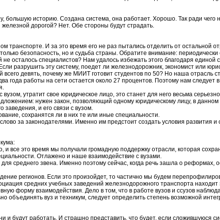
 большую историю. Создана система, она работает. Хорошо. Так ради чего н
железной дорогой? Нет. Обе стороны будут страдать.
м транспорте. И за это время его не раз пытались отделить от остальной от
 только безопасность, но и судьба страны. Обратите внимание: периодически
ней не осталось специалистов? Нам удалось избежать этого благодаря единой 
сли разрушить эту систему, поедет ли железнодорожник, экономист или юрис
 всего девять, почему же МИИТ готовит студентов по 50? Но наша отрасль сто
а года работы на сети остается около 27 процентов. Поэтому нам следует в
я.
с вузом, утратит свое юридическое лицо, это станет для него весьма серьезн
ложением: нужен закон, позволяющий одному юридическому лицу, в данном слу
 заведения, и его связи с вузом.
вание, сохранятся ли в них те или иные специальности.
 слово за законодателями. Именно им предстоит создать условия развития 
кума:
 и все это время мы получали громадную поддержку отрасли, которая сохра
ециальности. Отлажено и наше взаимодействие с вузами.
для среднего звена. Именно поэтому сейчас, когда речь зашла о реформах, 
едение регионов. Если это произойдет, то частично мы будем перепрофилиро
ссоциация средних учебных заведений железнодорожного транспорта находит 
ную форму взаимодействия. Дело в том, что в работе вузов и ссузов наблюд
ьно объединять вуз и техникум, следует определить степень возможной инте
ни и будут работать. И страшно представить, что будет, если сложившуюся с