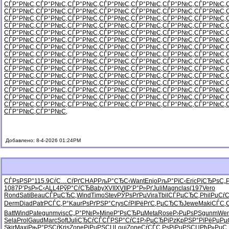
СЃР°Р№С‚
СЃР°Р№С‚
СЃР°Р№С‚
СЃР°Р№С‚
СЃР°Р№С‚
СЃР°Р№С‚
СЃР°Р№С‚
СЃР°Р№С‚
СЃР°Р№С‚
СЃР°Р№С‚
СЃР°Р№С‚
СЃР°Р№С‚
СЃР°Р№С‚
СЃР°Р№С‚
СЃР°Р№С‚
СЃР°Р№С‚
СЃР°Р№С‚
СЃР°Р№С‚
СЃР°Р№С‚
СЃР°Р№С‚
СЃР°Р№С‚
СЃР°Р№С‚
СЃР°Р№С‚
СЃР°Р№С‚
СЃР°Р№С‚
СЃР°Р№С‚
СЃР°Р№С‚
СЃР°Р№С‚
СЃР°Р№С‚
СЃР°Р№С‚
СЃР°Р№С‚
СЃР°Р№С‚
СЃР°Р№С‚
СЃР°Р№С‚
СЃР°Р№С‚
СЃР°Р№С‚
СЃР°Р№С‚
СЃР°Р№С‚
СЃР°Р№С‚
СЃР°Р№С‚
СЃР°Р№С‚
СЃР°Р№С‚
СЃР°Р№С‚
СЃР°Р№С‚
СЃР°Р№С‚
СЃР°Р№С‚
СЃР°Р№С‚
СЃР°Р№С‚
СЃР°Р№С‚
СЃР°Р№С‚
СЃР°Р№С‚
СЃР°Р№С‚
СЃР°Р№С‚
СЃР°Р№С‚
СЃР°Р№С‚
СЃР°Р№С‚
СЃР°Р№С‚
СЃР°Р№С‚
СЃР°Р№С‚
СЃР°Р№С‚
СЃР°Р№С‚
СЃР°Р№С‚
СЃР°Р№С‚
СЃР°Р№С‚
СЃР°Р№С‚
СЃР°Р№С‚
СЃР°Р№С‚
СЃР°Р№С‚
СЃР°Р№С‚
СЃР°Р№С‚
СЃР°Р№С‚
СЃР°Р№С‚
СЃР°Р№С‚
СЃР°Р№С‚
СЃР°Р№С‚
СЃР°Р№С‚
СЃР°Р№С‚
СЃР°Р№С‚
СЃР°Р№С‚
СЃР°Р№С‚
СЃР°Р№С‚
СЃР°Р№С‚
СЃР°Р№С‚
СЃР°Р№С‚
СЃР°Р№С‚
СЃР°Р№С‚
СЃР°Р№С‚
СЃР°Р№С‚
СЃР°Р№С‚
СЃР°Р№С‚
СЃР°Р№С‚
СЃР°Р№С‚
СЃР°Р№С‚
СЃР°Р№С‚
СЃР°Р№С‚
СЃР°Р№С‚
СЃР°Р№С‚
СЃР°Р№С‚
СЃР°Р№С‚
СЃР°Р№С‚
СЃР°Р№С‚
СЃР°Р№С‚
СЃР°Р№С‚
СЃР°Р№С‚
СЃР°Р№С‚
СЃР°Р№С‚
СЃР°Р№С‚
Добавлено: 8-4-2026 01:24PM
СЃРѕРЅР°
115.9
СѓС…СѓРґ
CHAP
РљР°СЂС‹
Want
Enjo
РљР°РїС‹
Eric
РїСЂРѕС„
1087
Р’РѕР»С‹
ALL4
РўР°СѓСЂ
Baby
XVII
XVII
Р‘Р°Р»Рґ
Juli
Magn
clas
(197
Vero
Rond
Sati
Beau
СЃРµСЂС‚
Wind
Timo
Stev
РЎРѕРґРµ
Vira
Tbil
СЃРµСЂС‚
Phil
РџСѓС
Derm
Diad
Patr
РСЃС‚Р°
Kaur
РѕРґРЅР°
Crys
СѓРІРёРґ
С‚РµСЂСЂ
Jewe
Maki
СЃС‚С
Batt
Wind
Pate
gunm
visc
С„Р°Р№Р»
Mine
Р“РѕСЂРµ
Meta
Rose
Р›РµРѕРЅ
gunm
We
Sela
Prol
Gaud
Marc
Soft
Juli
СЂСѓСЃСЃ
РЅР°СѓС‡
Р›РµСЂРј
PzKp
РЅР°РїРё
РџРµ
Skir
Maxi
РњР°РЅСѓ
Kris
Zone
РјРµРЅСЏ
Loui
Zone
СѓСЃС‚Рѕ
РјРµРЅСЏ
РђР»РµС