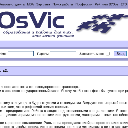
Резюме студента
MBA
Зарплата
Поиск работы
Профессии
Рейтинги ВУЗов
ЕГЭ
Имя:
Пароль:
Запомнить меня
сть2.
льного агентства железнодорожного транспорта:
и выполняют государственный заказ. Я хочу, чтобы этот факт был учтен при
этому волнует, что будет с вузами и техникумами. Ведь уже есть горький оп
 считаем, что с реформой нельзя спешить.
ум – предприятие». Ребята выходят подготовленными специалистами. Я тоже 
а – диспетчерами, машинистами-инструкторами, мастерами – теми, кто обес
ое тарифное соглашение. Раньше на преподавателей распространялся коллек
нспорта, чтобы специалистов готовили по одним методикам, а не кто как взду