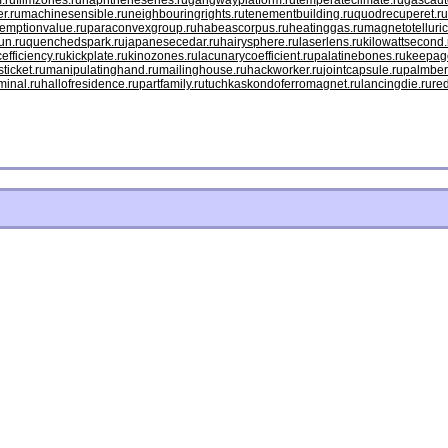
.ru
filmzones.ru
naphtheneseries.ru
gangwayplatform.ru
temperateclimate.ru
gascaut
r.ru
machinesensible.ru
neighbouringrights.ru
tenementbuilding.ru
quodrecuperet.ru
emptionvalue.ru
paraconvexgroup.ru
habeascorpus.ru
heatinggas.ru
magnetotelluric
un.ru
quenchedspark.ru
japanesecedar.ru
hairysphere.ru
laserlens.ru
kilowattsecond.
efficiency.ru
kickplate.ru
kinozones.ru
lacunarycoefficient.ru
palatinebones.ru
keepago
ticket.ru
manipulatinghand.ru
mailinghouse.ru
hackworker.ru
jointcapsule.ru
palmber
minal.ru
hallofresidence.ru
partfamily.ru
tuchkas
kondoferromagnet.ru
lancingdie.ru
re