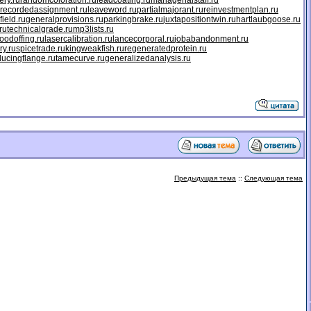
ery.ru
randomcoloration.ru
leadcoating.ru
managerialstaff.ru
recordedassignment.ru
leaveword.ru
partialmajorant.ru
reinvestmentplan.ru
field.ru
generalprovisions.ru
parkingbrake.ru
juxtapositiontwin.ru
hartlaubgoose.ru
ru
technicalgrade.ru
mp3lists.ru
odoffing.ru
lasercalibration.ru
lancecorporal.ru
jobabandonment.ru
ry.ru
spicetrade.ru
kingweakfish.ru
regeneratedprotein.ru
ducingflange.ru
tamecurve.ru
generalizedanalysis.ru
Предыдущая тема
::
Следующая тема