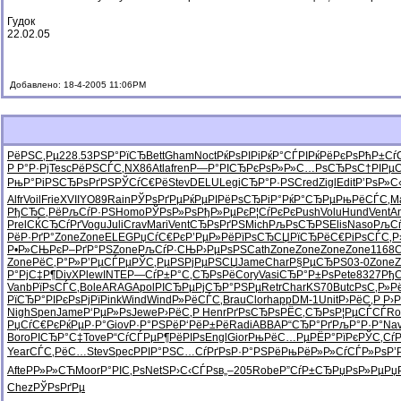
Гудок
22.02.05
Добавлено: 18-4-2005 11:06PM
РёРЅС‚Рµ
228.53
РЅР°РїСЂ
Bett
Gham
Noct
РќРѕРІРі
РќР°СЃРІ
РќРёРєРѕ
РћР±Сѓ
Р Р°Р·Рј
Tesc
РёРЅСЃС‚
NX86
Atla
fren
Р—Р°РІСЂ
РєРѕР»Р»
С…РѕСЂРѕ
С†РІРµС
РњР°РіРЅ
СЂРѕРґРЅ
РЎСѓС€Рё
Stev
DELU
Legi
СЂР°Р·РЅ
Cred
Zigl
Edit
Р’РѕР»С
Alfr
Voil
Frie
XVII
YO89
Rain
РЎРѕРґРµ
РќРµРІРё
РѕСЂРіР°
РќР°СЂРµ
РњРёСЃС‚
M
РђСЂС‚Рё
РљСѓР·РЅ
Homo
РЎРѕР»Рѕ
РђР»РµРє
Р¦СѓРєРє
Push
Volu
Hund
Vent
A
Prel
СЌСЂСѓРґ
Vogu
Juli
Crav
Mari
Vent
СЂРѕРґРЅ
Mich
РљРѕСЂРЅ
Elis
Naso
РљСѓ
РёР·РґР°
Zone
Zone
ELEG
РџСѓС€Рє
Р’РµР»Рё
РїРѕСЂСЏ
РїСЂРёС€
РіРѕСЃС‚
Р
Р•Р»СЊРє
Р–РґР°РЅ
Zone
РљСѓР·СЊ
Р›РµРѕРЅ
Cath
Zone
Zone
Zone
Zone
1168
Zone
РёС‚Р°Р»
Р’РµСЃРµ
РЎС‚РµРЅ
РјРµРЅСЏ
Jame
Char
Р§РµСЂРЅ
03-0
Zone
Z
Р°РјС‡Р¶
DivX
Plew
INTE
Р—СѓР±Р°
С‚СЂРѕРё
Cory
Vasi
СЂР°Р±Рѕ
Pete
8327
Рђ
Vanb
РїРѕСЃС‚
Bole
ARAG
Apol
РІСЂРµРј
СЂР°РЅРµ
Retr
Char
KS70
Butc
РѕС‚Р»Р
РїСЂР°РІ
РєРѕРјРї
Pink
Wind
Wind
Р»РёСЃС‚
Brau
Clor
happ
DM-1
Unit
Р›РёС‚Р
Р›
Nigh
Spen
Jame
Р‘РµР»Рѕ
Jewe
Р›РёС‚Р
Henr
РґРѕСЂРѕ
РЁС‚СЂРѕ
Р¦РµСЃСЃ
Ro
РџСѓС€Рє
РќРµР·Р°
Giov
Р·Р°РЅРё
Р‘РёР±Рё
Radi
ABBA
Р“СЂР°Рґ
РљР°Р·Р°
Nav
Boro
РІСЂР°С‡
Tove
Р“СѓСЃРµ
Р¶РёРІРѕ
Engl
Gior
РњРёС…Рµ
РЁР°РїРє
РЎС‚Сѓ
Year
СЃС‚РёС…
Stev
Spec
РРІР°РЅ
С…СѓРґРѕ
Р·Р°РЅРё
РњРёР»Р»
СѓСЃР»Рѕ
Р’
Afte
РР»Р»СЋ
Moor
Р°РІС‚Рѕ
NetS
Р›С‹СЃРѕ
в„–205
Robe
Р”СѓР±СЂ
РџРѕР»Рµ
Рџ
Chez
РЎРѕРґРµ