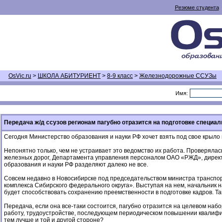
Резюме студента
OsVic.ru
>
ШКОЛА АБИТУРИЕНТ
>
8-9 класс
>
Железнодорожные ССУЗы
Имя:
Передача ж/д ссузов регионам пагубно отразится на подготовке специа
Сегодня Министерство образования и науки РФ хочет взять под свое крыл
Непонятно только, чем не устраивает это ведомство их работа. Проверял
железных дорог, Департамента управления персоналом ОАО «РЖД», директо
образования и науки РФ разделяют далеко не все.
Совсем недавно в Новосибирске под председательством министра транспо
комплекса Сибирского федерального округа». Выступая на нем, начальник н
будет способствовать сохранению преемственности в подготовке кадров. Так
Передача, если она все-таки состоится, пагубно отразится на целевом наб
работу, трудоустройстве, последующем периодическом повышении квалифика
тем лучше и той и другой стороне?