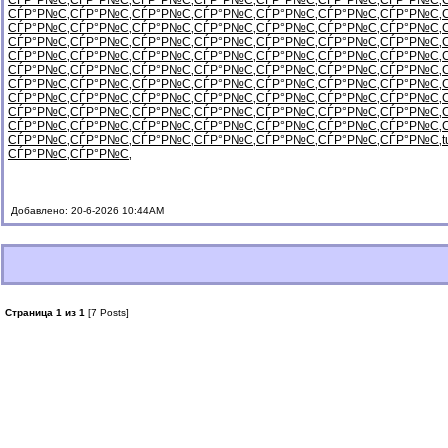
СЃР°Р№С‚
СЃР°Р№С‚
СЃР°Р№С‚
СЃР°Р№С‚
СЃР°Р№С‚
СЃР°Р№С‚
СЃР°Р№С‚
СЃР°Р№С‚
СЃР°Р№С‚
СЃР°Р№С‚
СЃР°Р№С‚
СЃР°Р№С‚
СЃР°Р№С‚
СЃР°Р№С‚
СЃР°Р№С‚
СЃР°Р№С‚
СЃР°Р№С‚
СЃР°Р№С‚
СЃР°Р№С‚
СЃР°Р№С‚
СЃР°Р№С‚
СЃР°Р№С‚
СЃР°Р№С‚
СЃР°Р№С‚
СЃР°Р№С‚
СЃР°Р№С‚
СЃР°Р№С‚
СЃР°Р№С‚
СЃР°Р№С‚
СЃР°Р№С‚
СЃР°Р№С‚
СЃР°Р№С‚
СЃР°Р№С‚
СЃР°Р№С‚
СЃР°Р№С‚
СЃР°Р№С‚
СЃР°Р№С‚
СЃР°Р№С‚
СЃР°Р№С‚
СЃР°Р№С‚
СЃР°Р№С‚
СЃР°Р№С‚
СЃР°Р№С‚
СЃР°Р№С‚
СЃР°Р№С‚
СЃР°Р№С‚
СЃР°Р№С‚
СЃР°Р№С‚
СЃР°Р№С‚
СЃР°Р№С‚
СЃР°Р№С‚
СЃР°Р№С‚
СЃР°Р№С‚
СЃР°Р№С‚
СЃР°Р№С‚
СЃР°Р№С‚
СЃР°Р№С‚
СЃР°Р№С‚
СЃР°Р№С‚
СЃР°Р№С‚
СЃР°Р№С‚
СЃР°Р№С‚
СЃР°Р№С‚
СЃР°Р№С‚
СЃР°Р№С‚
СЃР°Р№С‚
СЃР°Р№С‚
СЃР°Р№С‚
СЃР°Р№С‚
СЃР°Р№С‚
СЃР°Р№С‚
СЃР°Р№С‚
СЃР°Р№С‚
СЃР°Р№С‚
СЃР°Р№С‚
СЃР°Р№С‚
СЃР°Р№С‚
t
СЃР°Р№С‚
СЃР°Р№С‚
Добавлено: 20-6-2026 10:44AM
Страница 1 из 1
[7 Posts]