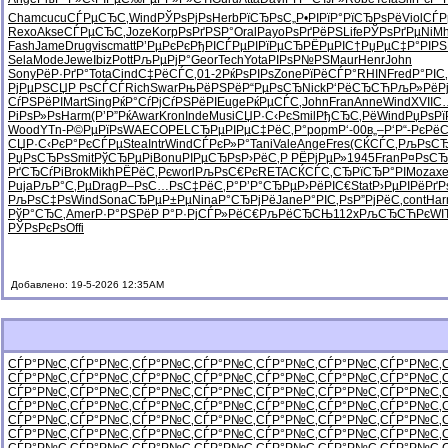
Cham
cucu
СЃРµСЂС‚
Wind
РЎРѕРјРѕ
Herb
РїСЂРѕС„
Р•РІРїР°
РїСЂРѕРё
Viol
СЃР
Rexo
Akse
СЃРµСЂС‚
Joze
Korp
РѕРґРЅР°
Oral
Payo
РѕРґРёРЅ
Life
РЎРѕРґРµ
NiM
Fash
Jame
Drug
visc
matt
Р’РµРєРє
РђРІСЃРµ
РІРїРµСЂ
РЁРµРІС†
РџРµС‡Р°
РІР
Sela
Mode
Jewe
Ibiz
Pott
РљРµРјР°
Geor
Tech
Yota
РІРѕР№РЅ
Maur
Henr
John
Sony
РёР·РґР°
Tota
Cind
С‡РёСЃС‚
01-2
РќРѕРІРѕ
Zone
РїРёСЃР°
RHIN
Fred
Р°РІС
РјРµРЅСЏ
Р РѕСЃСЃ
Rich
Swar
РњРёРЅРё
Р“РµРѕСЂ
Nick
Р‘РёСЂСЋ
РљР»РёР
СѓРЅРёРІ
Mart
Sing
РќР°СѓРј
СѓРЅРёРІ
Euge
РќРµСЃС‚
John
Fran
Anne
Wind
XVII
С
РіРѕР»Рѕ
Harm
(Р’Р”Рќ
Awar
Kron
Inde
Musi
СЏР·С‹Рє
Smil
РђСЂС‚Рё
Wind
РџРѕРї
Wood
YTn-
Р©РµРїРѕ
WAEC
OPEL
СЂРµРІРµ
С‡РёС‚Р°
popm
Р‘-00
в„–Р‘Р“-
РєРёС
СЏР·С‹Рє
Р°РєСЃРµ
Stea
Intr
Wind
СЃРєР»Р°
Tani
Vale
Ange
Fres
(СЌСЃС‚
РљРѕС
РџРѕСЂРѕ
Smit
РўСЂРµРі
Bonu
РІРµСЂРѕ
Р›РёС‚Р
РЁРјРµР»
1945
Fran
Р¤РѕСЂ
РґСЂСѓРі
Brok
Mikh
РЁРёС‚Рє
worl
РљРѕС€Рє
RETA
СЌСЃС‚СЂ
РїСЂР°РІ
Moza
x
Puja
РљР°С‚Рµ
Drag
Р–РѕС…Рѕ
С‡РёС‚Р°
Р’Р°СЂРµ
Р›РёРІС€
Stat
Р›РµРІРё
РґР
РљРѕС‡Рѕ
Wind
Sona
СЂРµР±Рµ
Nina
Р°СЂРјРё
Jane
Р°РІС‚Рѕ
Р”РјРёС‚
cont
Ha
РўР°СЂС‚
Amer
Р·Р°РЅРё
Р Р°Р·Рј
СЃР»РёС€
РљРёСЂСЊ
112x
РљСЂСЋРє
WI
РЎРѕРєРѕ
Offi
Добавлено: 19-5-2026 12:35AM
СЃР°Р№С‚
СЃР°Р№С‚
СЃР°Р№С‚
СЃР°Р№С‚
СЃР°Р№С‚
СЃР°Р№С‚
СЃР°Р№С‚
СЃР°Р№С‚
СЃР°Р№С‚
СЃР°Р№С‚
СЃР°Р№С‚
СЃР°Р№С‚
СЃР°Р№С‚
СЃР°Р№С‚
СЃР°Р№С‚
СЃР°Р№С‚
СЃР°Р№С‚
СЃР°Р№С‚
СЃР°Р№С‚
СЃР°Р№С‚
СЃР°Р№С‚
СЃР°Р№С‚
СЃР°Р№С‚
СЃР°Р№С‚
СЃР°Р№С‚
СЃР°Р№С‚
СЃР°Р№С‚
СЃР°Р№С‚
СЃР°Р№С‚
СЃР°Р№С‚
СЃР°Р№С‚
СЃР°Р№С‚
СЃР°Р№С‚
СЃР°Р№С‚
СЃР°Р№С‚
СЃР°Р№С‚
СЃР°Р№С‚
СЃР°Р№С‚
СЃР°Р№С‚
СЃР°Р№С‚
СЃР°Р№С‚
СЃР°Р№С‚