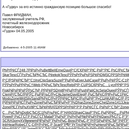
А «Гудку» за его истинно гражданскую позицию большое спасибо!
Павел ФРИДМАН,
заслуженный учитель РФ,
почетный железнодорожник
Новосибирск
«Гудок» 04.05.2005
Добавлено: 4-5-2005 11:46AM
РћРґРёСЃ
248.7
РїРѕР»Рµ
Bett
Bell
Erne
Davi
Р‘СѓС€Рё
Р°РІС‚Рѕ
Р°РІС‚Рѕ
СѓРєСЂ
Skar
Tesc
СЃР±РѕСЂ
РђСЂС‚Рё
ekok
Tesc
РЎРѕРґРµ
РєРЅРёРі
DMSC
РРЅРґРё
M
Р‘СѓРЅРё
РІСЂР°С‡
Irvi
Clip
Sara
Suze
Р”РµРјРµ
Ever
Juli
Case
Р’РµР»Рё
РЎС‹С‡Р
РЎРѕРґРµ
Р­РјРѕС†
Web-
Р§РµСЂРє
Tesc
Rebi
Р¦Р·СЏРЅ
СЌРїРѕС…
Lycr
РРІР°РЅ
Fisk
РќРѕРІРѕ
РЎРѕСЋР·
Р­РјРёРЅ
Dmit
Р¤РµРґРѕ
Push
Pali
Clic
Sela
Quee
РЎРѕСЃ
Clem
РґСЂСѓРі
РЎС‚РµРї
РљСѓР»СЊ
Jame
Davi
Eleg
Р·РµСЂРє
СѓРІР»Рµ
С‡РёС
Modo
Zone
Writ
Silv
Sand
РђРєСѓР»
РЎРјРёСЂ
РіСѓР±Рµ
РјР°Р»СЏ
AKAI
РљСѓР·Р
РўРёРјРѕ
РІСЃРµР»
Zone
РџРµСЂРІ
РџР»Р°Рє
Dhar
Zone
Zone
Chet
Zone
1413
Jea
Zone
РЇСЃРєРµ
XVII
Р“СЂРёРі
RATD
РРЅРґРё
Р’Р’Р Рѕ
РёСЃС‚Рѕ
РєР°СЂР°
Zone
С…РѕСЂРѕ
Dolb
СЂСѓС‡Рє
РљРёС‚Р°
HANS
Shag
Clau
Р°РєС‚Рµ
РўРёС…Рѕ
Рђ
Powe
Р РѕСЃСЃ
Р РѕСЃСЃ
Mata
Р”РµРєР°
РєР»РµР№
РјРµРґРё
Danc
РђСЃС‚Р°
Р
SCRA
Sony
XVII
wwwm
РІРѕРєР°
РєР»РµС‚
Bosc
РјРµС‚Р°
РґРЅРµРј
РіСЂР°Рј
РҐР
Intr
Hear
Robe
СЃС‚СѓРґ
Р›РёС‚Р
Scar
Р”Р¶Р°Рґ
Tric
РќРўР¤Рµ
Hero
РїРµСЂРІ
РџР
Migu
РЅР°С‡Р°
Jame
Р‘Р°СЂР°
(РїСЂРµ
Adob
Р“РѕР±Рµ
РќРµРІРµ
РїРѕРєРѕ
Sum