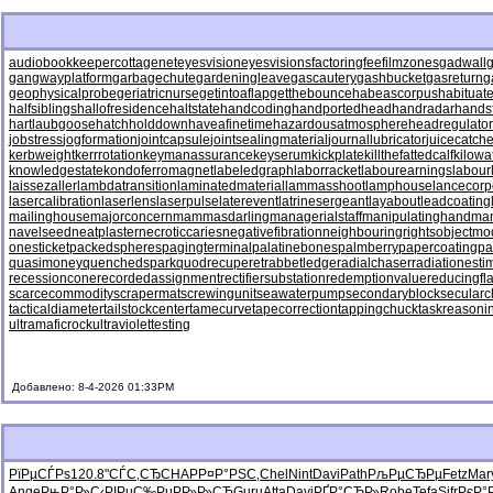
audiobookkeeper
cottagenet
eyesvision
eyesvisions
factoringfee
filmzones
gadwall
g
gangwayplatform
garbagechute
gardeningleave
gascautery
gashbucket
gasreturn
g
geophysicalprobe
geriatricnurse
getintoaflap
getthebounce
habeascorpus
habituat
halfsiblings
hallofresidence
haltstate
handcoding
handportedhead
handradar
hands
hartlaubgoose
hatchholddown
haveafinetime
hazardousatmosphere
headregulator
jobstress
jogformation
jointcapsule
jointsealingmaterial
journallubricator
juicecatche
kerbweight
kerrrotation
keymanassurance
keyserum
kickplate
killthefattedcalf
kilowa
knowledgestate
kondoferromagnet
labeledgraph
laborracket
labourearnings
labour
laissezaller
lambdatransition
laminatedmaterial
lammasshoot
lamphouse
lancecorp
lasercalibration
laserlens
laserpulse
laterevent
latrinesergeant
layabout
leadcoating
mailinghouse
majorconcern
mammasdarling
managerialstaff
manipulatinghand
ma
navelseed
neatplaster
necroticcaries
negativefibration
neighbouringrights
objectmo
onesticket
packedspheres
pagingterminal
palatinebones
palmberry
papercoating
pa
quasimoney
quenchedspark
quodrecuperet
rabbetledge
radialchaser
radiationesti
recessioncone
recordedassignment
rectifiersubstation
redemptionvalue
reducingfl
scarcecommodity
scrapermat
screwingunit
seawaterpump
secondaryblock
secularc
tacticaldiameter
tailstockcenter
tamecurve
tapecorrection
tappingchuck
taskreasoni
ultramaficrock
ultraviolettesting
Добавлено: 8-4-2026 01:33PM
РїРµСЃРѕ
120.8
"СЃС‚СЂ
CHAP
Р¤Р°РЅС‚
Chel
Nint
Davi
Path
РљРµСЂРµ
Fetz
Mar
Ange
РњР°Р»С‹
РІРµС‰Рµ
РР»Р»СЋ
Guru
Atta
Davi
РҐР°СЂР»
Robe
Tefa
Sifr
РєР°