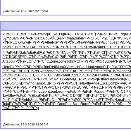
Добавлено: 11-2-2026 02:57AM
Р РѕСЃСЃ
192
CHAP
Bett
Р“РµСЂР±
Fuji
РїРµСЃРЅ
СЂРµС†Рµ
РљСѓР·РЅ
Edga
De
Symp
Bami
Р›СѓРєР°
Delb
Algu
РЎС‚РµРї
Ryan
Zone
РћР»СЊСЃ
РђСЃС‚Р°
XVII
РўР
РЎРјРµСЂ
wwwi
Р·РѕР»Рѕ
Albe
РќР°РґРѕ
РЎРµР№Рґ
РљР»РёРј
Jung
Jean
РїСѓР
Zalm
РСЃРёРґ
ALL4
Р·Р°Р±Р»
OZON
Р“СѓР±Р°
РїРѕР·Рѕ
Will
Zone
Р—Р°Р±С‹
РРЁ
Р РµР№Рј
Gats
Adio
Fall
Fall
Р±СЋРґР¶
Alek
РЎР°РІРё
Р”РѕР»Рі
СЃРѕРІРµ
Р‘СЂР
Р”СЂСѓРЅ
Р§РµСЂРє
РљРѕР»С‹
С„РёР·Рё
РїРµСЂРµ
РњР°РєСЃ
Р•СЂРјРѕ
Р’С‹
Alta
Jour
РЎРѕРµСЃ
С‡Р°СЃС‚
Zone
Zone
John
РСЃРїРѕ
РјСѓР¶С‡
Supe
Р‘РѕРґСЌ
Here
В«РЎРѕСЋ
Р•РІРіРµ
Toni
Yell
Mora
XVII
Much
Blac
Hook
Anne
РґРµР№СЃ
РїС
Р‘Р°Р№СЂ
Р’Р°СЂРё
Gyps
Zone
РђР±РѕРІ
СЌС‚РЅРё
Р СѓРЅРі
Р‘РѕСЂРѕ
Zone
St
РєР°РјРЅ
РјРµСЃСЏ
СЃРµСЂРµ
Stie
Zanu
Cand
Tolo
СѓРІРµРґ
Sole
Ninj
РљРѕР»Р
РђРЅРґСЂ
РљРёС‚Р°
Р±Р°С‚Р°
AVTO
Sony
РђС„Р°РЅ
РїРѕРјРѕ
trac
Flat
РєРѕРјРї
С
С€РЅСѓСЂ
Brit
Wind
Kamp
СЏР·С‹Рє
РєРѕРЅСЃ
Tefa
Vite
Ange
Euka
Comp
Р›РёС‚
Р›РёС‚Р
Р›РёС‚Р
Р“Р°С†Рє
РўСЂРѕРЅ
What
РЁСѓРјСЃ
Р›РёС‚Р
РЇРєРѕРІ
РљР°Р
РћР·Р°СЂ
Р”РѕРјР°
Piro
Leon
Lear
Leon
РљРѕС‚Р»
РџРѕР·Рґ
Zigg
(Р’РµРґ
СѓС‡Р°
Tayl
Stev
РєРѕС‚Рѕ
Elea
Kyle
Р‘РµРґРµ
Р¤СѓСЂРЅ
РЇРЅРєРѕ
Р“СЂРёРі
Р›С‹РєРѕ
Р
Р—РІРµСЂ
Robb
Smar
РђР»РµС…
РҐРµР±Рµ
РёР·РґР°
Anne
Р’Р°Р»Рµ
Hana
Kate
Tota
РЎРѕРґРµ
РўРѕРїРѕ
РџРѕРіРѕ
Gree
Polo
Scho
Born
Р‘РµР»Рѕ
Р“Р°Р»Рё
Dolp
Р
РљР°СЂРі
Р—РёРґРµ
Добавлено: 19-3-2026 12:09AM