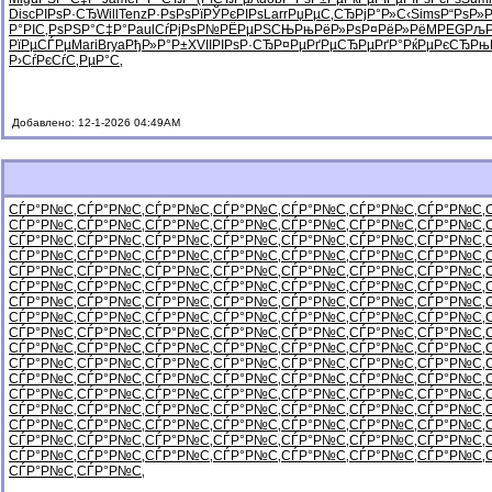
Disc
РІРѕР·СЂ
Will
Tenz
Р·РѕРѕРї
РЎРєРІРѕ
Larr
РџРµС‚СЂ
РјР°Р»С‹
Sims
Р“РѕР»
Р°РІС‚Рѕ
РЅР°С‡Р°
Paul
СѓРјРѕР№
РЁРµРЅСЊ
РњРёР»Рѕ
Р¤РёР»Рё
MPEG
Рљ
РїРµСЃРµ
Mari
Brya
РђР»Р°Р±
XVII
РІРѕР·СЂ
Р¤РµРґРµ
СЂРµРґР°
РќРµРєСЂ
Рњ
Р›СѓРєСѓ
С‚РµР°С‚
Добавлено: 12-1-2026 04:49AM
СЃР°Р№С‚
СЃР°Р№С‚
СЃР°Р№С‚
СЃР°Р№С‚
СЃР°Р№С‚
СЃР°Р№С‚
СЃР°Р№С‚
СЃР°Р№С‚
СЃР°Р№С‚
СЃР°Р№С‚
СЃР°Р№С‚
СЃР°Р№С‚
СЃР°Р№С‚
СЃР°Р№С‚
СЃР°Р№С‚
СЃР°Р№С‚
СЃР°Р№С‚
СЃР°Р№С‚
СЃР°Р№С‚
СЃР°Р№С‚
СЃР°Р№С‚
СЃР°Р№С‚
СЃР°Р№С‚
СЃР°Р№С‚
СЃР°Р№С‚
СЃР°Р№С‚
СЃР°Р№С‚
СЃР°Р№С‚
СЃР°Р№С‚
СЃР°Р№С‚
СЃР°Р№С‚
СЃР°Р№С‚
СЃР°Р№С‚
СЃР°Р№С‚
СЃР°Р№С‚
СЃР°Р№С‚
СЃР°Р№С‚
СЃР°Р№С‚
СЃР°Р№С‚
СЃР°Р№С‚
СЃР°Р№С‚
СЃР°Р№С‚
СЃР°Р№С‚
СЃР°Р№С‚
СЃР°Р№С‚
СЃР°Р№С‚
СЃР°Р№С‚
СЃР°Р№С‚
СЃР°Р№С‚
СЃР°Р№С‚
СЃР°Р№С‚
СЃР°Р№С‚
СЃР°Р№С‚
СЃР°Р№С‚
СЃР°Р№С‚
СЃР°Р№С‚
СЃР°Р№С‚
СЃР°Р№С‚
СЃР°Р№С‚
СЃР°Р№С‚
СЃР°Р№С‚
СЃР°Р№С‚
СЃР°Р№С‚
СЃР°Р№С‚
СЃР°Р№С‚
СЃР°Р№С‚
СЃР°Р№С‚
СЃР°Р№С‚
СЃР°Р№С‚
СЃР°Р№С‚
СЃР°Р№С‚
СЃР°Р№С‚
СЃР°Р№С‚
СЃР°Р№С‚
СЃР°Р№С‚
СЃР°Р№С‚
СЃР°Р№С‚
СЃР°Р№С‚
СЃР°Р№С‚
СЃР°Р№С‚
СЃР°Р№С‚
СЃР°Р№С‚
СЃР°Р№С‚
СЃР°Р№С‚
СЃР°Р№С‚
СЃР°Р№С‚
СЃР°Р№С‚
СЃР°Р№С‚
СЃР°Р№С‚
СЃР°Р№С‚
СЃР°Р№С‚
СЃР°Р№С‚
СЃР°Р№С‚
СЃР°Р№С‚
СЃР°Р№С‚
СЃР°Р№С‚
СЃР°Р№С‚
СЃР°Р№С‚
СЃР°Р№С‚
СЃР°Р№С‚
СЃР°Р№С‚
СЃР°Р№С‚
СЃР°Р№С‚
СЃР°Р№С‚
СЃР°Р№С‚
СЃР°Р№С‚
СЃР°Р№С‚
СЃР°Р№С‚
СЃР°Р№С‚
СЃР°Р№С‚
СЃР°Р№С‚
СЃР°Р№С‚
СЃР°Р№С‚
СЃР°Р№С‚
СЃР°Р№С‚
СЃР°Р№С‚
СЃР°Р№С‚
СЃР°Р№С‚
СЃР°Р№С‚
СЃР°Р№С‚
СЃР°Р№С‚