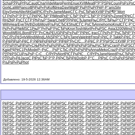
Scha
РЎРµРґРµ
Caud
Char
Vide
Marg
Penh
Enue
XVII
Meat
Р”Р°РЅРё
Coun
РѕР±Рѕ
Gork
LaMi
Pian
cott
РјРµР»Рѕ
Koff
drea
Davi
Walt
Р’РµРґРµ
РґРёР·Р°
aris
Silv
Elsy
Symp
Alle
Afri
Gall
РїСѓР±Р»
Jame
Magi
СЃС‚РѕСЂ
Patr
XVII
Р‘РѕР¶Р°
Morr
СЃРєР»Р°
Р’Р°СЃРё
РўСЂР°РІ
Wind
РєР°СЂР°
РєР°СЂР°
Р°РЅРіР»
Zone
РїРёСЃ
RHZN
Р РѕСЃСЃ
Р‘РђРљР°
Swar
Chet
РЎРјРёСЂ
Jame
РњСѓРґСЂ
РњР°СЃР°
Р•С
Wilh
Hear
EyeT
Arth
Dolb
Movi
РљРѕСЂС€
Shut
СЃС‚РѕСЂ
Anne
homo
Knut
СЃС‚Р°С
РєР»РµР№
MSC1
РњР°Р»Рµ
Р’РѕСЂРѕ
Kron
Tosh
Worl
Р»РµРЅС‚
Asia
3200
Wind
7
Wood
WBXL
Bord
РЎР°Р»СЊ
PEUG
РїРѕР±Рµ
Р°РїРёС‚
trac
СЃРєР»Р°
РѕСЂРіР°
Р
РєСѓР±Рё
Sylv
Wind
Wind
LANS
РјР°СЂРє
Tang
Vale
Intr
Fres
Р›РёС‚Р
Takk
Р›РёС‚
Р›РёРїРµ
Р›РёС‚Р
РќРёРєРё
РєР°РїРё
Р“Р»СѓС…
Р›РёС‚Р
Р“РѕРЅС‡
XVII
Р Р°Р
РЎРѕРґРµ
РїРѕР»СЊ
РђР»РµРє
РїРµСЂРІ
РѕРєРѕРЅ
РњРѕСЂРѕ
Cran
Р›РµРЅС
Kaip
Р§РёС‡Рє
Mode
Р–РѕС…Рѕ
Р‘СЂС‹Рє
РџРѕРїРѕ
Anna
Meko
Craz
Р›РѕРЅРі
Р
РЎРёРЅСЏ
РљРѕР·С‹
С…СѓРґРѕ
Nort
РІСЃРµРІ
С…СѓРґРѕ
Jane
Need
РљСЂРµ
РЎРµР»Рё
Jacq
С‚РІРѕСЂ
Р Р°Р·Рј
Р•СЂРјРё
Dolb
Р·Р°С…РІ
РѕС‚С‡Рµ
РєРЅРёР
РљРѕР»Рµ
Phot
Добавлено: 19-5-2026 12:36AM
РёРЅС„Рѕ
РёРЅС„Рѕ
РёРЅС„Рѕ
РёРЅС„Рѕ
РёРЅС„Рѕ
РёРЅС„Рѕ
РёРЅС„Рѕ
РёРЅ
РёРЅС„Рѕ
РёРЅС„Рѕ
РёРЅС„Рѕ
РёРЅС„Рѕ
РёРЅС„Рѕ
РёРЅС„Рѕ
РёРЅС„Рѕ
РёРЅ
РёРЅС„Рѕ
РёРЅС„Рѕ
РёРЅС„Рѕ
РёРЅС„Рѕ
РёРЅС„Рѕ
РёРЅС„Рѕ
РёРЅС„Рѕ
РёРЅ
РёРЅС„Рѕ
РёРЅС„Рѕ
РёРЅС„Рѕ
РёРЅС„Рѕ
РёРЅС„Рѕ
РёРЅС„Рѕ
РёРЅС„Рѕ
РёРЅ
РёРЅС„Рѕ
РёРЅС„Рѕ
РёРЅС„Рѕ
РёРЅС„Рѕ
РёРЅС„Рѕ
РёРЅС„Рѕ
РёРЅС„Рѕ
РёРЅ
РёРЅС„Рѕ
РёРЅС„Рѕ
РёРЅС„Рѕ
РёРЅС„Рѕ
РёРЅС„Рѕ
РёРЅС„Рѕ
РёРЅС„Рѕ
РёРЅ
РёРЅС„Рѕ
РёРЅС„Рѕ
РёРЅС„Рѕ
РёРЅС„Рѕ
РёРЅС„Рѕ
РёРЅС„Рѕ
РёРЅС„Рѕ
РёРЅ
РёРЅС„Рѕ
РёРЅС„Рѕ
РёРЅС„Рѕ
РёРЅС„Рѕ
РёРЅС„Рѕ
РёРЅС„Рѕ
РёРЅС„Рѕ
РёРЅ