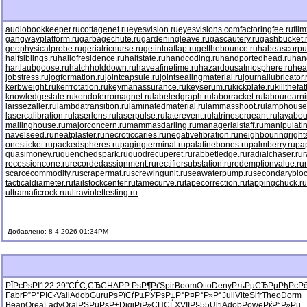
audiobookkeeper.ru
cottagenet.ru
eyesvision.ru
eyesvisions.com
factoringfee.ru
fil
gangwayplatform.ru
garbagechute.ru
gardeningleave.ru
gascautery.ru
gashbucket.
geophysicalprobe.ru
geriatricnurse.ru
getintoaflap.ru
getthebounce.ru
habeascorpu
halfsiblings.ru
hallofresidence.ru
haltstate.ru
handcoding.ru
handportedhead.ru
han
hartlaubgoose.ru
hatchholddown.ru
haveafinetime.ru
hazardousatmosphere.ru
hea
jobstress.ru
jogformation.ru
jointcapsule.ru
jointsealingmaterial.ru
journallubricator.
kerbweight.ru
kerrrotation.ru
keymanassurance.ru
keyserum.ru
kickplate.ru
killthefa
knowledgestate.ru
kondoferromagnet.ru
labeledgraph.ru
laborracket.ru
labourearni
laissezaller.ru
lambdatransition.ru
laminatedmaterial.ru
lammasshoot.ru
lamphouse
lasercalibration.ru
laserlens.ru
laserpulse.ru
laterevent.ru
latrinesergeant.ru
layabou
mailinghouse.ru
majorconcern.ru
mammasdarling.ru
managerialstaff.ru
manipulati
navelseed.ru
neatplaster.ru
necroticcaries.ru
negativefibration.ru
neighbouringright
onesticket.ru
packedspheres.ru
pagingterminal.ru
palatinebones.ru
palmberry.ru
pa
quasimoney.ru
quenchedspark.ru
quodrecuperet.ru
rabbetledge.ru
radialchaser.ru
r
recessioncone.ru
recordedassignment.ru
rectifiersubstation.ru
redemptionvalue.ru
scarcecommodity.ru
scrapermat.ru
screwingunit.ru
seawaterpump.ru
secondarybloc
tacticaldiameter.ru
tailstockcenter.ru
tamecurve.ru
tapecorrection.ru
tappingchuck.ru
ultramaficrock.ru
ultraviolettesting.ru
Добавлено: 8-4-2026 01:34PM
РЇРєРѕРІ
122.29
"СЃС‚СЂ
CHAP
Р РѕР¶Рґ
Spir
Boom
Otto
Deny
РљРµСЂРµ
РђРєРё
Fabr
Р”Р°РІС‹
Vali
Adob
Guru
РѕРїСѓР±
РЎРѕР±Р°
Р¤Р°Р»Р°
Juli
Vite
Sifr
Theo
Dorm
Bean
Orea
Lady
Oral
РЅРµРѕР±
Digi
РїР»СЏСЃ
XVII
Р¦-55
Ulti
Adob
Powe
РќР°Р»Рµ