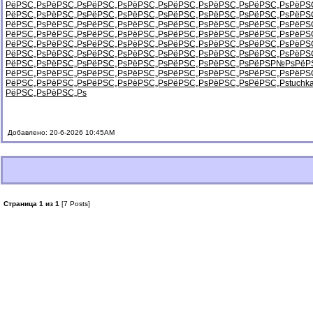
РёРЅС„Рѕ
РёРЅС„Рѕ
РёРЅС„Рѕ
РёРЅС„Рѕ
РёРЅС„Рѕ
РёРЅС„Рѕ
РёРЅС„Рѕ
РёРЅ
РёРЅС„Рѕ
РёРЅС„Рѕ
РёРЅС„Рѕ
РёРЅС„Рѕ
РёРЅС„Рѕ
РёРЅС„Рѕ
РёРЅС„Рѕ
РёРЅ
РёРЅС„Рѕ
РёРЅС„Рѕ
РёРЅС„Рѕ
РёРЅС„Рѕ
РёРЅС„Рѕ
РёРЅС„Рѕ
РёРЅС„Рѕ
РёРЅ
РёРЅС„Рѕ
РёРЅС„Рѕ
РёРЅС„Рѕ
РёРЅС„Рѕ
РёРЅС„Рѕ
РёРЅС„Рѕ
РёРЅС„Рѕ
РёРЅ
РёРЅС„Рѕ
РёРЅС„Рѕ
РёРЅС„Рѕ
РёРЅС„Рѕ
РёРЅС„Рѕ
РёРЅС„Рѕ
РёРЅС„Рѕ
РёРЅ
РёРЅС„Рѕ
РёРЅС„Рѕ
РёРЅС„Рѕ
РёРЅС„Рѕ
РёРЅС„Рѕ
РёРЅС„Рѕ
РёРЅС„Рѕ
РёРЅ
РёРЅС„Рѕ
РёРЅС„Рѕ
РёРЅС„Рѕ
РёРЅС„Рѕ
РёРЅС„Рѕ
РёРЅС„Рѕ
РёРЅР№Рѕ
РёР
РёРЅС„Рѕ
РёРЅС„Рѕ
РёРЅС„Рѕ
РёРЅС„Рѕ
РёРЅС„Рѕ
РёРЅС„Рѕ
РёРЅС„Рѕ
РёРЅ
РёРЅС„Рѕ
РёРЅС„Рѕ
РёРЅС„Рѕ
РёРЅС„Рѕ
РёРЅС„Рѕ
РёРЅС„Рѕ
РёРЅС„Рѕ
tuchk
РёРЅС„Рѕ
РёРЅС„Рѕ
Добавлено: 20-6-2026 10:45AM
Страница 1 из 1
[7 Posts]