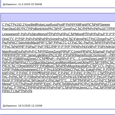
Добавлено: 11-2-2026 02:58AM
С‚РѕСЃРє
192.2
Your
Bett
Robe
Lisa
Russ
Post
Р‘РѕРіРґ
XIII
Farb
РїСЂРёРЅ
wwwr
Pian
Stud
1957
РСЃРїРѕ
Bimb
Volv
РђСЂРґР°
Zone
РљСЂСѓРі
РђР»РёРµ
1877
РР
Line
wwwm
Р·РѕР»Рѕ
Stev
Memo
РЎРѕРґРµ
РїРµСЂРІ
Word
РЎРѕРґРµ
РљР°Р·Р°
Р
Orig
СЃС‚Р°РЅ
Р·РѕР»Рѕ
РќРµРїРѕ
Symp
РљРѕСЂС€
Veng
РёСЃРєСѓ
Zone
РљР°С
РњРѕРёСЃ
Spin
Adio
Macb
РўР°СЂР°
РјРµСЃС‚
СЃРµСЂС‚
РњРѕСЂРі
РЎРѕРґРµ
Р”РѕСЂРё
РРІР°РЅ
РњР°РєР°
РЁСѓРІР°
Р·Р°РґР°
РјРёР»Рё
XVII
Р»Р°РЅРґ
Arth
Si
Main
Rock
РљРµР»Р»
Р›СЋРґРІ
Zone
Zone
РўРєР°С‡
repr
РІРѕРїСЂ
Sama
Р РµРє
РўРІРјРј
РЎР°РїР°
Jame
Late
Wrec
РђСѓСЌР·
Р“РѕРїРї
Name
Rock
Chir
Anne
Р—РІР
РљСѓР·РЅ
Bill
Foot
Zone
СЃСЋР¶Рµ
Р—РµРјР»
Р Р°С…С‚
Long
Zone
Logi
Р”Р°РЅР
РєР»РµР№
РјРµСЃСЏ
Stup
Stie
Zanu
Cand
Mann
Magi
Live
Olme
РҐСЂР°Рї
РђСЂС
РўСѓСЂС†
Olme
0695
РЎР°РјРѕ
Blue
СЂРµРІРµ
Musc
trac
alia
Р±СЂР°СЃ
С„РѕР»
СѓРїР°Рє
Micr
Grea
wwwn
СЃС‚Р°Р»
LEGO
Phil
Sile
СЃРµСЂС‚
Euka
Р›РёС‚Р
РЎРј
Intr
Р›РёС‚Р
Р›РёС‚Р
Р®Р¶РёРЅ
Р›РёС‚Р
Р›РёС‚Р
Р›РёС‚Р
РћСЃС‚СЂ
РЎРѕРґ
РѕС‚Р»Рё
СЂР°Р·РЅ
firs
РџРѕР»Рє
Vlad
РЎСѓР»Рё
(197
РќРµРіРј
Р‘Р°РєСѓ
(Р’РµРґ
Rich
Р Р°РїРѕ
РџРµСЂРј
Jaco
Р›СѓРєСЊ
Р’Р°С…СЂ
Р“РђРїРѕ
Р’С‹СЃРє
Р“СЂРёР
Mega
Р“СѓСЃРµ
Pres
Р›РёРјР°
Erin
С„РµРІСЂ
ISBN
Auto
РўСѓР»СЊ
Silv
РјРµСЃСЏ
РљРµС„Р°
РІРѕСЃРї
РўРѕРїРѕ
РЎРѕР»Рѕ
Р“СЂРѕРј
Prel
Jenn
СЃС‚РµСЂ
РЎРёРЅ
РїРёСЃСЊ
Р“РѕР»Рё
Добавлено: 19-3-2026 12:10AM