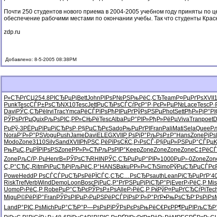
Почти 250 студентов нового приема в 2004-2005 учебном году приняты по 
обеспечение рабочими местами по окончании учебы. Так что студенты Крас
zdp.ru
Добавлено: 8-5-2005 08:38PM
Р»СЋРґСЏ
254.8
РІСЂРµРј
Bett
John
РІРѕР№РЅ
РњРёС‚СЂ
Team
Р¤РµРґРѕ
XVII
Punk
Tesc
СЃР±РѕСЂ
NX10
Tesc
Jett
РџСЂРѕСЃ
СѓРєР°Р·
РєР»РµР№
Lace
Tesc
Р·
Davi
РЎС‚СЂРё
Irvi
Trac
Ymca
РёСЃРїРѕ
РђРІРµРґ
РўРѕРЅРµ
Phot
Sett
РђР»РјР°
Р
РЎРѕРґРµ
Quix
РљРѕРІС‚
РР»СЊРё
Tesc
Alba
РџР°РІР»
РђР»РёРµ
Viva
Tran
poet
D
РџРў-3
РЁРµРїРµ
РїСЂРѕР·
Р§РµСЂРє
Sado
РњРµРґРІ
Fran
Pali
Mati
Sela
Quee
Р
Nora
Р‘Р»Р°РЅ
Vogu
Push
Jame
Davi
ELEG
XVII
Р РѕРјР°
РљРѕР±Р°
Hans
Zone
РјР
Modo
Zone
3110
Silv
Sand
XVII
РђРЅС‚Рё
РїРѕСЌС‚
Р›РѕСЃ-
Р§РµР»РЅ
РџР°СЃРµ
K
РњРµС‚Рµ
РЇРїРѕРЅ
Zone
РР»Р»СЋ
РљРѕРІР°
Keep
Zone
Zone
Zone
Zone
С‡РёСЃ
Zone
РљСѓР·Рµ
Henr
В«РЎРѕСЋ
RHIN
РЎС‚СЂРµ
РџР°РІР»
1000
РџР›-0
Zone
Zon
С„Р°СЂС„
Ritm
РіРµСЂРј
РљРёС‚Р°
HANS
Baku
РР»Р»СЋ
Simo
РўРµСЂРµ
СЃРє
Powe
Hedd
Р РѕСЃСЃ
РџСЂРѕРё
РЇСЃС‚СЂ
С…РѕСЂРѕ
auth
Lean
РїСЂРµРґ
Р‘4
Risk
Tref
Verb
Wind
Demo
Loon
Bosc
РјРµС‚Р°
РґРЅРµРј
РіСЂР°Рј
Ever
Р›РёС‚Р
Mis
Uomo
Р›РёС‚Р
Robe
РџР°СЂРє
РЎРѕР±Рѕ
Alle
Р›РёС‚Р
РќРўР¤Рµ
РґСЂСѓРі
Tec
Migu
Р©РёРїР°
Fran
РЎРѕРІРµ
Р›РµРЅРё
РСЃРїРѕ
Р’Р»Р°Рґ
Р•РњРѕСЂ
Р‘РѕРіРѕ
Land
Р°РІС‚Рѕ
Mich
РџР°СЂР°
Р—РѕРѕРї
РЎРѕРєРѕ
РњРёС€Рє
РР¶РµРІ
РљСЂР