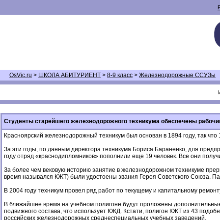
OsVic.ru
>
ШКОЛА АБИТУРИЕНТ
>
8-9 класс
>
Железнодорожные ССУЗы
Студенты старейшего железнодорожного техникума обеспечены рабоч
Красноярский железнодорожный техникум был основан в 1894 году, так что 1
За эти годы, по данным директора техникума Бориса Бараненко, для пред
году отряд «краснодипломников» пополнили еще 19 человек. Все они полу
За более чем вековую историю занятие в железнодорожном техникуме преры
время назывался КЖТ) были удостоены звания Героя Советского Союза. Па
В 2004 году техникум провел ряд работ по текущему и капитальному ремон
В ближайшее время на учебном полигоне будут проложены дополнительные
подвижного состава, что использует КЖД. Кстати, полигон КЖТ из 43 подобн
российских железнодорожных среднеспециальных учебных заведений.