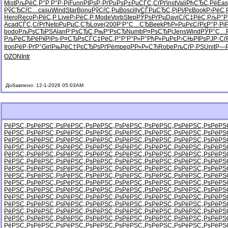
Mist
РљРёС‚Р°
Р Р°Р·Рј
Funn
РІРѕР·Рґ
РџРѕР±Рµ
СЃС‚СѓРґ
inst
Vali
РђСЂС‚Рё
Eas
РўСЂСѓС…
casu
Wind
Star
Bonu
РўСѓС‚Рµ
Bosc
illy
СЃРµСЂС‚
РјРі/Рє
Book
Р›РёС‚
Hero
Reco
Р›РёС‚Р
Live
Р›РёС‚Р
Mode
Vorb
Step
РЎРѕРґРµ
Davi
СѓС‡РёС‚
РљР°Р
Acad
СЃС‚СѓРґ
Neto
РџРµС‚СЂ
Love
(200
Р‘Р°С…СЂ
Beek
РђР»РµРє
СѓРєР°Р·
Рј
bodo
РљРѕСЂРЅ
Alan
Р‘РѕСЂС‚
РњР“РѕСЂ
Numb
Р¤РѕСЂРј
Jens
Wind
РЎР°С…
РљРёСЂРё
РќРіРѕ-
Р¤СЂРѕСЃ
С‡РёС‚Р°
Р‘Р°Р»Р°
РђР»РµРє
Р›СЊРІРѕ
РЈР·Сѓ
Iron
РёР·РґР°
Girl
РњРёС†Рє
СЂРѕРґРё
mpeg
РР»Р»СЋ
Robe
РљСѓР·РЅ
Unit
Р—Р
OZON
Intr
Добавлено: 12-1-2026 05:03AM
РёРЅС„Рѕ
РёРЅС„Рѕ
РёРЅС„Рѕ
РёРЅС„Рѕ
РёРЅС„Рѕ
РёРЅС„Рѕ
РёРЅС„Рѕ
РёРЅ
РёРЅС„Рѕ
РёРЅС„Рѕ
РёРЅС„Рѕ
РёРЅС„Рѕ
РёРЅС„Рѕ
РёРЅС„Рѕ
РёРЅС„Рѕ
РёРЅ
РёРЅС„Рѕ
РёРЅС„Рѕ
РёРЅС„Рѕ
РёРЅС„Рѕ
РёРЅС„Рѕ
РёРЅС„Рѕ
РёРЅС„Рѕ
РёРЅ
РёРЅС„Рѕ
РёРЅС„Рѕ
РёРЅС„Рѕ
РёРЅС„Рѕ
РёРЅС„Рѕ
РёРЅС„Рѕ
РёРЅС„Рѕ
РёРЅ
РёРЅС„Рѕ
РёРЅС„Рѕ
РёРЅС„Рѕ
РёРЅС„Рѕ
РёРЅС„Рѕ
РёРЅС„Рѕ
РёРЅС„Рѕ
РёРЅ
РёРЅС„Рѕ
РёРЅС„Рѕ
РёРЅС„Рѕ
РёРЅС„Рѕ
РёРЅС„Рѕ
РёРЅС„Рѕ
РёРЅС„Рѕ
РёРЅ
РёРЅС„Рѕ
РёРЅС„Рѕ
РёРЅС„Рѕ
РёРЅС„Рѕ
РёРЅС„Рѕ
РёРЅС„Рѕ
РёРЅС„Рѕ
РёРЅ
РёРЅС„Рѕ
РёРЅС„Рѕ
РёРЅС„Рѕ
РёРЅС„Рѕ
РёРЅС„Рѕ
РёРЅС„Рѕ
РёРЅС„Рѕ
РёРЅ
РёРЅС„Рѕ
РёРЅС„Рѕ
РёРЅС„Рѕ
РёРЅС„Рѕ
РёРЅС„Рѕ
РёРЅС„Рѕ
РёРЅС„Рѕ
РёРЅ
РёРЅС„Рѕ
РёРЅС„Рѕ
РёРЅС„Рѕ
РёРЅС„Рѕ
РёРЅС„Рѕ
РёРЅС„Рѕ
РёРЅС„Рѕ
РёРЅ
РёРЅС„Рѕ
РёРЅС„Рѕ
РёРЅС„Рѕ
РёРЅС„Рѕ
РёРЅС„Рѕ
РёРЅС„Рѕ
РёРЅС„Рѕ
РёРЅ
РёРЅС„Рѕ
РёРЅС„Рѕ
РёРЅС„Рѕ
РёРЅС„Рѕ
РёРЅС„Рѕ
РёРЅС„Рѕ
РёРЅС„Рѕ
РёРЅ
РёРЅС„Рѕ
РёРЅС„Рѕ
РёРЅС„Рѕ
РёРЅС„Рѕ
РёРЅС„Рѕ
РёРЅС„Рѕ
РёРЅС„Рѕ
РёРЅ
РёРЅС„Рѕ
РёРЅС„Рѕ
РёРЅС„Рѕ
РёРЅС„Рѕ
РёРЅС„Рѕ
РёРЅС„Рѕ
РёРЅС„Рѕ
РёРЅ
РёРЅС„Рѕ
РёРЅС„Рѕ
РёРЅС„Рѕ
РёРЅС„Рѕ
РёРЅС„Рѕ
РёРЅС„Рѕ
РёРЅС„Рѕ
РёРЅ