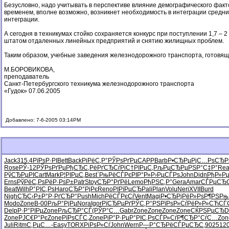
Безусловно, надо учитывать в перспективе влияние демографического факт
временем, вполне возможно, возникнет необходимость в интеграции средн
интеграции.
А сегодня в техникумах стойко сохраняется конкурс при поступлении 1,7 – 
штатом отдаленных линейных предприятий и снятию жилищных проблем.
Таким образом, учебные заведения железнодорожного транспорта, готовящ
М.БОРОВИКОВА,
преподаватель
Санкт-Петербургского техникума железнодорожного транспорта
«Гудок» 07.06.2005
Добавлено: 7-6-2005 03:14PM
Jack
315.4
РїРѕР·РІ
Bett
Back
РіРёС‚Р°
РЎРѕРґРµ
CAPP
Barb
Р•СЂРµРј
С…РѕСЂР
Rose
РЎ-12
РЎРѕРґРµ
РђСЂС‚Рё
РґСЂСѓРі
С†РІРµС‚
РљРµСЂРµ
РЅР°С‡Р°
Re
РўСЂРµРІ
Cart
Mark
Р¦РІРµС‚
Best
`РњРёСЃ
РєРІР°Р»
Р›РµСЃРѕ
John
Didn
РђР»Р
Erns
РўРёС‚Рѕ
РёР·РѕР±
Patr
Stoy
СЂР°РґРё
Lemo
РђРЅС‚Р°
Gera
Amar
СЃРµСЂС
Beat
Wilh
Р°РІС‚Рѕ
Haro
СЂР°РјРє
Reno
РІРїРµСЂ
Pali
Plan
Volu
Neri
XVII
Burd
Nigh
СЂС‹Р±Р°
Р·РґСЂР°
Push
Mich
РёСЃРєСѓ
Vent
Magi
Р•СЂРјРё
Р»РѕР¶РЅ
Рњ
Modo
Zone
B-00
РљР°РјРµ
Nora
Igor
РїСЂРµРґ
РЎС‚Р°РЅ
РїРѕР»Сѓ
РёР»Р»СЋ
СЃ
Delp
Р·Р°РІРµ
Zone
РљСЂР°СЃ
(РЎР°С…
Gabr
Zone
Zone
Zone
Zone
СЌРЅРµСЂ
D
Zone
РЈС€Р°Рє
Zone
РїРѕСЃС‚
Zone
РіР°Р·Рµ
Р°РІС‚Рѕ
СЃР»СѓР¶
СЂР°СѓС…
Zon
Juli
Ritm
С‚РµС…-
Easy
TORX
РіРѕР»Сѓ
John
Wern
Р—Р°СЂРё
СЃРµСЂС‚
9025
12