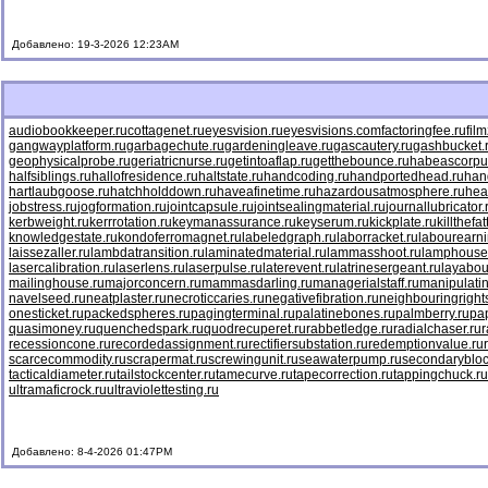
Добавлено: 19-3-2026 12:23AM
audiobookkeeper.ru
cottagenet.ru
eyesvision.ru
eyesvisions.com
factoringfee.ru
fil
gangwayplatform.ru
garbagechute.ru
gardeningleave.ru
gascautery.ru
gashbucket.
geophysicalprobe.ru
geriatricnurse.ru
getintoaflap.ru
getthebounce.ru
habeascorpu
halfsiblings.ru
hallofresidence.ru
haltstate.ru
handcoding.ru
handportedhead.ru
han
hartlaubgoose.ru
hatchholddown.ru
haveafinetime.ru
hazardousatmosphere.ru
hea
jobstress.ru
jogformation.ru
jointcapsule.ru
jointsealingmaterial.ru
journallubricator.
kerbweight.ru
kerrrotation.ru
keymanassurance.ru
keyserum.ru
kickplate.ru
killthefa
knowledgestate.ru
kondoferromagnet.ru
labeledgraph.ru
laborracket.ru
labourearni
laissezaller.ru
lambdatransition.ru
laminatedmaterial.ru
lammasshoot.ru
lamphouse
lasercalibration.ru
laserlens.ru
laserpulse.ru
laterevent.ru
latrinesergeant.ru
layabou
mailinghouse.ru
majorconcern.ru
mammasdarling.ru
managerialstaff.ru
manipulati
navelseed.ru
neatplaster.ru
necroticcaries.ru
negativefibration.ru
neighbouringright
onesticket.ru
packedspheres.ru
pagingterminal.ru
palatinebones.ru
palmberry.ru
pa
quasimoney.ru
quenchedspark.ru
quodrecuperet.ru
rabbetledge.ru
radialchaser.ru
r
recessioncone.ru
recordedassignment.ru
rectifiersubstation.ru
redemptionvalue.ru
scarcecommodity.ru
scrapermat.ru
screwingunit.ru
seawaterpump.ru
secondarybloc
tacticaldiameter.ru
tailstockcenter.ru
tamecurve.ru
tapecorrection.ru
tappingchuck.ru
ultramaficrock.ru
ultraviolettesting.ru
Добавлено: 8-4-2026 01:47PM