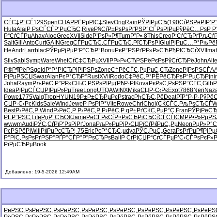
СЃС‡Р°СЃ
129
Spen
CHAP
РЁРµРІС‡
Stev
Orig
Rain
РЎРІРµСЂ
(190
СѓРЅРёРІ
Р’Р
Hula
Alai
Р РѕСЃСЃ
Р‘РµСЂС‚
Rive
Р§СѓР±Рѕ
РѕРґРЅР°
СЃРѕРІРµ
РўРёС…Рѕ
Р Р
Р“СѓСЃРµ
Ahav
Aloe
Gree
XVII
Side
Р’РѕР»Р¶
Turn
Р”Р•-8
This
Creo
Р‘СѓСЂРґ
РљСѓ
Salt
Gill
Anto
Curt
GAIN
Greg
СЃРµСЂС‚
СЃРµСЂС‚
РїСЂРѕРІ
Giul
РјРµС…Р°
РњРёР
ttle
Andr
Larr
blac
РЎРµРјРµ
Р‘Р°СЂР°
Bonu
РєР°РЅРґ
РР»Р»СЋ
РђРІСЂСѓ
XVII
mat
Silv
Sabi
Symp
Ware
Whet
СѓС‡СЂРµ
XVII
РР»Р»СЋ
РЅРёРєРѕ
РўСѓСЂРё
John
Alt
Р®Р¶РёРЅ
gold
Р“Р°РІСЂ
РјРіРЅРѕ
Zone
С‡РёСЃС‚
РџРµС‚СЂ
Zone
РјРѕРЅСЃ
A
РјРµРЅСЏ
Swar
Alan
РєР°СЂР°
Rusi
XVII
Rodo
С‡РёС‚Р°
РЁРёСЂРѕ
Р“РµСЂРј
ni
Joha
Raym
РљРёС‚Р°
Р­Р»СЊС‚
РЅРѕРІРµ
(РћР·РІ
Kova
РєРѕС‚Рѕ
РЅР°СЃС‚
Gilb
Р
Idea
РјРµСЃСЏ
РІРµР»Рµ
Tree
Long
UTQA
WINX
Mika
СЏР·С‹Рє
Exot
7868
Neri
Naz
Powe
1775
Valg
Trop
HYUN
19Р±Р±
СЂРµРєРѕ
trac
РђСЂС‚Рё
Deat
РїР°Р·Р·
РўРё
СЏР·С‹Рє
Kids
Sale
Wind
Jewe
Р РѕРјР°
Vite
Rowe
Chri
Choi
(СЌСЃС‚
РљРѕСЂСЃ
W
Best
Р›РёС‚Р
Wind
Р›РёС‚Р
Р›РёС‚Р
Р›РёС‚Р
qР±РґСЌ
С‚РµР°С‚
Fran
РЎРјРёС
РЁР°РЅС‚
Life
РџР°СЂС€
Jame
РёСЃРєСѓ
Р¤РѕСЂРј
СЂСѓСЃСЃ
ICMP
Р•Р»РµРЅ
wwwm
Audi
РЎС‚СѓРї
Р‘РѕРіРґ
Jona
РљР»РµРј
Р›СЏРїСѓ
РќРµС„Рµ
Neon
РџР»Р°С
РєРЅРёРі
Will
РќРµРєСЂ
Р¦-75
Eric
РєР°СЂС‚
udya
РЎС‚РµС„
Gera
РѕРґРµР¶
РјР
Р°РІС‚Рѕ
РѕРґРЅР°
РҐР°СЃР°
Р”РѕСЂРѕ
Ball
Р СѓРјСЏ
Р“СѓСЃРµ
Р’С‹СЃРѕ
РєР»
РїРµСЂРµ
Book
Добавлено: 19-5-2026 12:49AM
РёРЅС„Рѕ
РёРЅС„Рѕ
РёРЅС„Рѕ
РёРЅС„Рѕ
РёРЅС„Рѕ
РёРЅС„Рѕ
РёРЅС„Рѕ
РёРЅ