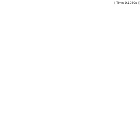
[ Time: 0.1089s ]