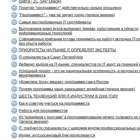
софта - 1С, SAP, Oracle)
Понятие "программист" действительно сильно опошлено
"Программист" – уже не звучит гордо (личное мнение)
Самые востребованные IT-сертификаты
Выпускников каких вузов выбирают фирмы, работающие в области
информационных технологий
Современные компании готовы принимать на работу молодых IT-с
без опыта работы
ПРИОРИТЕТЫ НА РЫНКЕ IT ОПРЕДЕЛЯТ ЭКСПЕРТЫ
IT-специалисты в Санкт-Петербурге
Дефицит кадров на IT-рынке: специалистов по IT ищут за границей 
Успешный проект - это не национальная особенность, а результат
менеджемента
«Комплекс бога» мешает программистам в России
Почему программы чаще заказывают индийцам (личное мнение)
ШЕСТЬ ТЕНДЕНЦИЙ ДЛЯ IT-ИНДУСТРИИ В 2006 ГОДУ
Как я советую учиться на программиста
Работа для программистов
Из "корифеев с понтами" в программировании ничего толкового не
(личное мнение)
IT: требуются специалисты с широким кругом профессиональных з
Индия: аутсорсинговый бум продолжается