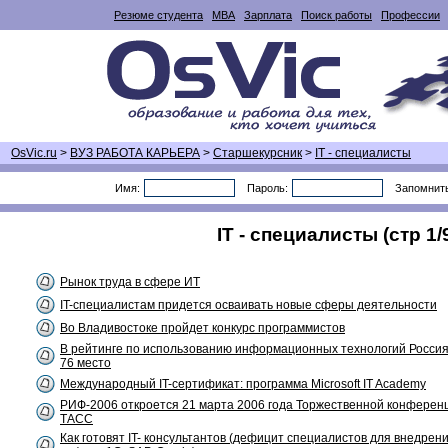
Резюме студента
MBA
Зарплата
Поиск работы
Профессии
OsVic.ru
>
ВУЗ РАБОТА КАРЬЕРА
>
Старшекурсник
>
IT - специалисты
Имя:
Пароль:
Запомнит
IT - специалисты (стр 1/
Рынок труда в сфере ИТ
IT-специалистам придется осваивать новые сферы деятельности
Во Владивостоке пройдет конкурс программистов
В рейтинге по использованию информационных технологий Росси
76 место
Международный IT-сертификат: программа Microsoft IT Academy
РИФ-2006 откроется 21 марта 2006 года Торжественной конферен
ТАСС
Как готовят IT- консультантов (дефицит специалистов для внедрен