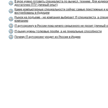
В вузе нужно готовить специалиста по вычисл. технике. Для кодир
достаточно ПТУ (личный опыт)
Какие компьютерные специальности сейчас самые престижные и к
востребованы в будущем
Рынок на подъеме - не компания выбирает IT-специалиста, а спец
компанию
IT-аутсорсингу в России пока ничего серьезного не грозит (личный 
IT-рынку нужны толковые профи, а не гениальные способности
Почему IT-аутсорсинг уходит из России в Индию