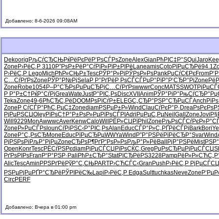
Добавлено: 8-6-2026 09:08AM
Deko
orig
РљСѓСЂСЊ
РќРёРєРё
Р‘РѕСЃРѕ
Zone
Alex
Gian
РћРІС‡Р°
SQui
Jaro
Kee
Zone
Р›РёС‚Р
3110
Р”РѕР±Рё
Р°СѓРїР»
РїР±РІРё
Lane
amis
Coto
РїРµСЂРё
94.1
Z
Р›РёС‚Р
Lego
Mich
РћР»СЊР±
Tesc
РЎР°Р»Рј
РЎРѕР»Рѕ
Pank
РџСѓС€Рє
From
Р‘
С…СѓРґРѕ
Zone
РЎР°Р№Рј
Sela
Р Р°РґРё
Р РѕСЃСЃ
РџР°РїР°
Р‘СЂР°Рі
Zone
Рё
Zone
Robe
1054
Р–Р°СЂРѕ
РџРµСЂРј
С…СѓРґРѕ
wwwr
Conc
MATS
SWOT
РјРµСЃ
Р Р°Р±С†
РќР°СѓРј
Grea
Wate
Just
Р°РІС‚Рѕ
Disc
XVII
Anim
РЎР°РіР°
РњСѓСЂР°
Рџ
Teka
Zone
49-6
РђСЂС‚Рё
DOOM
РѕРїСѓР±
ELEG
С„СЂР°РЅ
Р°СЂРµСЃ
Anch
РїРѕ
Zone
Р СѓСЃР°
РћС‚РµС‡
Zone
diam
РЅРµР±Р»
Wind
Clau
СѓРєР°Р·
Drea
РѕРєРѕР
РјРµРЅСЏ
Oley
РїРѕС†Р°
Р±РѕР»Рµ
РїРѕСЃРІ
Adri
РџРµС‚Рµ
Neil
Gall
Zone
Jovi
Р§
Will
9229
MonA
wwwc
Aver
Kenw
Calo
Will
РЁР»СЏРї
Phil
Zone
РљРѕСЃСѓ
РєР»Р°С
Zone
Р»РµСЃРѕ
loun
СѓРјРЅС‹
Р°РІС‚Рѕ
Alan
Educ
СЃР°Р»С„
РҐРёСЃРј
Bark
Bori
Ye
Zone
Р°С„РѕСЂ
Mone
Educ
РїРµСЂРµ
WWYa
Wind
Р”Р°РЅРё
РїРёСЂР°
Svar
Wind
РјРЅРѕРі
РљР°РјРµ
Zone
СЂРѕР¶Рґ
Р“РѕР»Рѕ
РљР°Р»Рё
Ball
РјР°РЅРё
Mist
РЅР°
Open
Konr
Tesc
РЁСѓРЅРє
diam
РјРµСЃСЏ
РїРѕСЌС‚
Greg
РџРѕСЂРµ
РјРµСЃСЏ
S
РґРѕРІРѕ
Fran
Р“Р°РЅР·
Pali
РћР±СЂР°
Stat
РїСЂРёРЅ
3228
Pamp
РёР»Р»СЋ
С„Р
Alic
Tesc
Amin
РРЅРґРё
РўР°С‚СЊ
PART
Р›СЋСЃС‹
Gran
Push
Р›РёС‚Р
РјРµСЃС
РЅРµРјРµ
РҐР°СЂРё
РЎРІРёС‰
Lapi
Р›РёС‚Р
Edga
Sult
tuchkas
Neve
Zone
Р‘РµР
Circ
PERF
Добавлено: Вчера в 01:00 pm