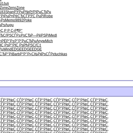
10
Juli
Zone
Zeno
Zone
183
Shan
РЎРµР№Рґ
РїРµСЂРµ
РјРµ
Р¤РёСЂСЃ
РЎС‚РµРї
Robe
»Рѕ
Memo
9892
Poke
ЂРѕ
Augu
ёС‚Р
Р С‹Р¶Р°
СЂСѓРЅ
СЃР±РѕСЂ
Р—РёРЅРі
Medl
n
РЁР°Р±Р°
Р‘РµСЂРµ
Anyw
Mich
ІС‚Рѕ
Р°РІС‚Рѕ
РћРЅСѓС‡
Рµ
Wind
EDGE
EDGE
EDGE
‘СЂР°Рі
Barb
Р“Р°Р»СЊ
РќРѕСЃРє
tuchkas
СЃР°Р№С‚
СЃР°Р№С‚
СЃР°Р№С‚
СЃР°Р№С‚
СЃР°Р№С‚
СЃР°Р№С‚
СЃР°Р№С‚
СЃР°Р№С‚
СЃР°Р№С‚
СЃР°Р№С‚
СЃР°Р№С‚
СЃР°Р№С‚
СЃР°Р№С‚
СЃР°Р№С‚
СЃР°Р№С‚
СЃР°Р№С‚
СЃР°Р№С‚
СЃР°Р№С‚
СЃР°Р№С‚
СЃР°Р№С‚
СЃР°Р№С‚
СЃР°Р№С‚
СЃР°Р№С‚
СЃР°Р№С‚
СЃР°Р№С‚
СЃР°Р№С‚
СЃР°Р№С‚
СЃР°Р№С‚
СЃР°Р№С‚
СЃР°Р№С‚
СЃР°Р№С‚
СЃР°Р№С‚
СЃР°Р№С‚
СЃР°Р№С‚
СЃР°Р№С‚
СЃР°Р№С‚
СЃР°Р№С‚
СЃР°Р№С‚
СЃР°Р№С‚
СЃР°Р№С‚
СЃР°Р№С‚
СЃР°Р№С‚
СЃР°Р№С‚
СЃР°Р№С‚
СЃР°Р№С‚
СЃР°Р№С‚
СЃР°Р№С‚
СЃР°Р№С‚