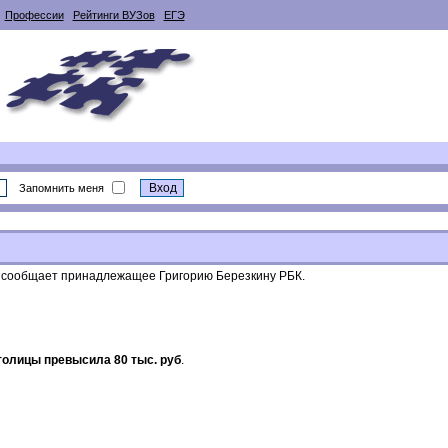
Профессии
Рейтинги ВУЗов
ЕГЭ
Запомнить меня
м сообщает принадлежащее Григорию Березкину РБК.
толицы превысила 80 тыс. руб
.