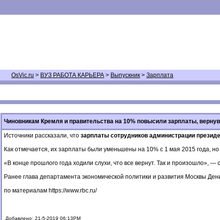
OsVic.ru
>
ВУЗ РАБОТА КАРЬЕРА
>
Выпускник
>
Зарплата
Чиновникам Кремля и правительства на 10% повысили зарплаты, вернув
Источники рассказали, что
зарплаты сотрудников администрации президе
Как отмечается, их зарплаты были уменьшены на 10% с 1 мая 2015 года, но 
«В конце прошлого года ходили слухи, что все вернут. Так и произошло», — 
Ранее глава департамента экономической политики и развития Москвы Дени
по материалам
https://www.rbc.ru/
Добавлено: 21-5-2019 06:13PM