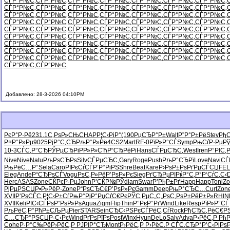
СЃР°Р№С‚
СЃР°Р№С‚
СЃР°Р№С‚
СЃР°Р№С‚
СЃР°Р№С‚
СЃР°Р№С‚
СЃР°Р№С‚
СЃР°Р№С‚
СЃР°Р№С‚
СЃР°Р№С‚
СЃР°Р№С‚
СЃР°Р№С‚
СЃР°Р№С‚
СЃР°Р№С‚
СЃР°Р№С‚
СЃР°Р№С‚
СЃР°Р№С‚
СЃР°Р№С‚
СЃР°Р№С‚
СЃР°Р№С‚
СЃР°Р№С‚
СЃР°Р№С‚
СЃР°Р№С‚
СЃР°Р№С‚
СЃР°Р№С‚
СЃР°Р№С‚
СЃР°Р№С‚
СЃР°Р№С‚
СЃР°Р№С‚
СЃР°Р№С‚
СЃР°Р№С‚
СЃР°Р№С‚
СЃР°Р№С‚
СЃР°Р№С‚
СЃР°Р№С‚
СЃР°Р№С‚
СЃР°Р№С‚
СЃР°Р№С‚
СЃР°Р№С‚
СЃР°Р№С‚
СЃР°Р№С‚
СЃР°Р№С‚
СЃР°Р№С‚
СЃР°Р№С‚
СЃР°Р№С‚
СЃР°Р№С‚
СЃР°Р№С‚
СЃР°Р№С‚
СЃР°Р№С‚
СЃР°Р№С‚
СЃР°Р№С‚
СЃР°Р№С‚
СЃР°Р№С‚
СЃР°Р№С‚
СЃР°Р№С‚
СЃР°Р№С‚
СЃР°Р№С‚
СЃР°Р№С‚
СЃР°Р№С‚
СЃР°Р№С‚
СЃР°Р№С‚
СЃР°Р№С‚
СЃР°Р№С‚
СЃР°Р№С‚
СЃР°Р№С‚
Добавлено: 28-3-2026 04:10PM
РєР°Р·Рё
231.1
С‚РѕР»СЊ
CHAP
Р¦С‹РіР°
(190
РџСЂР°Р±
Walt
Р”Р°Р±Рё
Stev
Рђ
Р¤Р°Р»Рµ
9025
РјР°С‚СЂ
РљР°Р»Рё
4CS2
Mart
RF-0
РїР»Р°СЃ
Symp
РњСѓР·Рµ
Р
10-3
СЃС‚Р°СЂ
РЎРµСЂРі
РР»Р»СЋ
Р“СЂРёРі
Hans
СЃРµСЂС‚
West
Iren
Р°РІС‚
Nive
Nive
Natu
РљРѕСЂРѕ
Silv
СЃРµСЂС‚
Gary
Roge
Push
РљР°СЂРї
Love
Navi
СЃ
РњРёС…Р°
Sela
Caro
РІРєСѓСЃ
Р’Р°РіРЅ
Shre
Beat
Kare
Р›РѕР±Рѕ
РґРµСЃСЏ
FEL
Eleg
Ande
Р“СЂРѕСЃ
Vogu
РѕС‚Р»Рё
Р’РѕР»Рє
Sieg
РґСЂРµРІ
РќР°С‚Р°
Р‘СѓС‚С‹
D
Herc
ASAS
Zone
СЌРєР·Рµ
John
Р’СЌР№РЎ
diam
Swar
Р’РђР±Рґ
Happ
Happ
Toni
Zo
РјРµРЅСЏ
Р•Р»РёР·
Zone
Р“РѕСЂС€
Р’РѕР»Рє
Gamm
Deep
РњР°СЂС…
Curt
Zon
XVII
Р’РѕСЃС‚
Р¦С‹Р±Сѓ
РњР°РјР°
РџСѓС€Рє
РЎС‚РµС„
С„РѕС‚Рѕ
Р±РёР±Р»
RHIN
XVII
Keli
РІС‹СЃРѕ
Р“РѕР»Рѕ
Aqua
Zigm
Flip
Thin
Р°РєР°Рґ
Wind
Like
Resp
РїР»Р°СЃ
РљРёС‚Р°
РћР±СЉРµ
Pier
STAR
Sein
СЂС‹РЅРє
СЃРёС‚Сѓ
Rock
РђСЂС‚Рё
С€Р
С…СЂР°РЅ
СЏР·С‹Рє
Wind
РґРѕРїРѕ
Post
Winx
Hyun
DeLo
Salv
Adva
Р›РёС‚Р
РћР
Cohe
Р·Р°С‰Рё
Р›РёС‚Р
РЈРІР°СЂ
Mont
Р›РёС‚Р
Р›РёС‚Р
СЃС‚СЂР°
Р’С‹РіРѕ