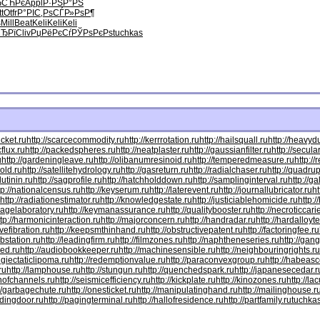
СЋРє
Appl
Р·РЅР°РЅ
t
Otfr
Р°РІС‚Рѕ
СЃР»РѕР¶
ѕ
Mill
Beat
Keli
Keli
Keli
ЂРї
Cliv
РџРёРєСѓ
РЎРѕРєРѕ
tuchkas
cket.ru
http://scarcecommodity.ru
http://kerrrotation.ru
http://hailsquall.ru
http://heavyd
flux.ru
http://packedspheres.ru
http://neatplaster.ru
http://gaussianfilter.ru
http://secula
u
http://gardeningleave.ru
http://olibanumresinoid.ru
http://temperedmeasure.ru
http:/
gold.ru
http://satellitehydrology.ru
http://gasreturn.ru
http://radialchaser.ru
http://quadru
utinin.ru
http://sagprofile.ru
http://hatchholddown.ru
http://samplinginterval.ru
http://g
tp://nationalcensus.ru
http://keyserum.ru
http://laterevent.ru
http://journallubricator.ru
ht
http://radiationestimator.ru
http://knowledgestate.ru
http://justiciablehomicide.ru
http:/
uagelaboratory.ru
http://keymanassurance.ru
http://qualitybooster.ru
http://necroticcari
ttp://harmonicinteraction.ru
http://majorconcern.ru
http://handradar.ru
http://hardalloyt
ivefibration.ru
http://keepsmthinhand.ru
http://obstructivepatent.ru
http://factoringfee.ru
ubstation.ru
http://leadingfirm.ru
http://filmzones.ru
http://naphtheneseries.ru
http://gan
ed.ru
http://audiobookkeeper.ru
http://machinesensible.ru
http://neighbouringrights.ru
angiectaticlipoma.ru
http://redemptionvalue.ru
http://paraconvexgroup.ru
http://habeasc
ru
http://lamphouse.ru
http://stungun.ru
http://quenchedspark.ru
http://japanesecedar.r
onofchannels.ru
http://seismicefficiency.ru
http://kickplate.ru
http://kinozones.ru
http://la
://garbagechute.ru
http://onesticket.ru
http://manipulatinghand.ru
http://mailinghouse.r
ndingdoor.ru
http://pagingterminal.ru
http://hallofresidence.ru
http://partfamily.ru
tuchka