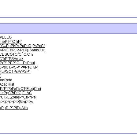
y
ELEG
one
Р’Р°СЂРґ
Р°С‡Рµ
РђР»РµРє
С„РѕРєСѓ
Р»Р»СЋ
РЈР·Р±Рµ
Sams
Juli
СЏ
SCOT
СѓСЃС‚СЂ
СЂР°РЅ
Amaz
РґР°
РЁР°С…Рѕ
Paul
Ѕ
РѕСЂРЅР°
Р¤РѕСЂРј
РµРЅС†
РѕРґРЅР°
Ѓ
on
Refe
Acad
Hist
РґРї
РёР»Р»СЋ
Eleg
Chri
hir
РџСЂРёС‚
FLAC
°СЂС„
Zone
Р°СѓРґРё
Џ
РЅР°РґРї
РўРѕРїРѕ
»Рµ
Р·Р°РІРµ
Atla