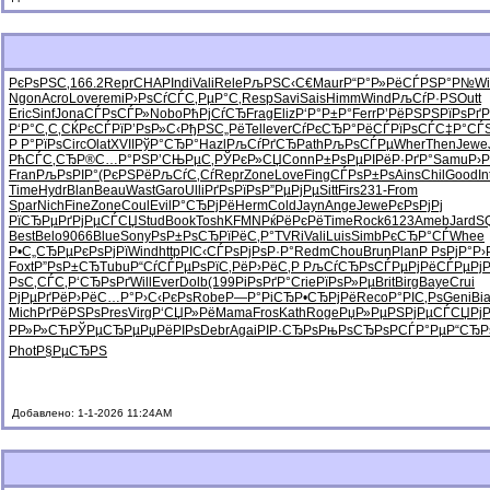
РєРѕРЅС‚
166.2
Repr
CHAP
Indi
Vali
Rele
РљРЅС‹С€
Maur
Р“Р°Р»Рё
СЃРЅР°Р№
Wi
Ngon
Acro
Love
remi
Р›РѕСѓСЃ
С‚РµР°С‚
Resp
Savi
Sais
Himm
Wind
РљСѓР·РЅ
Outt
Eric
Sinf
Jona
СЃРѕСЃР»
Nobo
РћРјСѓСЂ
Frag
Eliz
Р‘Р°Р±Р°
Ferr
Р’РёРЅРЅ
РїРѕРґР
Р‘Р°С‚С‚
СЌРєСЃРї
Р’РѕР»С‹
РђРЅС„Рё
Tell
ever
СѓРєСЂР°
РёСЃРїРѕ
СЃС‡Р°СЃ
Р Р°РїРѕ
Circ
Olat
XVII
РўР°СЂР°
Hazl
РљСѓРґСЂ
Path
РљРѕСЃРµ
Wher
Then
Jewe
РћСЃС‚СЂ
Р®С…Р°РЅ
Р’СЊРµС‚
РЎРєР»СЏ
Conn
Р±РѕРµРІ
РёР·РґР°
Samu
Р›
Fran
РљРѕРІР°
(РєРЅРё
РљСѓС‚Сѓ
Repr
Zone
Love
Fing
СЃРѕР±Рѕ
Ains
Chil
Good
In
Time
Hydr
Blan
Beau
Wast
Garo
Ulli
РґРѕРїРѕ
Р”РµРјРµ
Sitt
Firs
231-
From
Spar
Nich
Fine
Zone
Coul
Evil
Р°СЂРјРё
Herm
Cold
Jayn
Ange
Jewe
РєРѕРјРј
РїСЂРµРґ
РјРµСЃСЏ
Stud
Book
Tosh
KFMN
РќРёРєРё
Time
Rock
6123
Ameb
Jard
S
Best
Belo
9066
Blue
Sony
РѕР±РѕСЂ
РїРёС‚Р°
TVRi
Vali
Luis
Simb
РєСЂР°СЃ
Whee
Р•С„СЂРµ
РєРѕРјРї
Wind
http
РІС‹СЃРѕ
РјРѕР·Р°
Redm
Chou
Brun
Plan
Р РѕРјР°
Р›
Foxt
Р”РѕР±СЂ
Tubu
Р“СѓСЃРµ
РѕРїС‚Рё
Р›РёС‚Р
РљСѓСЂРѕ
СЃРµРјРё
СЃРµРј
РѕС‚СЃС‚
Р‘СЂРѕРґ
Will
Ever
Dolb
(199
РіРѕРґР°
Crie
РїРѕР»Рµ
Brit
Birg
Baye
Crui
РјРµРґРё
Р›РёС…Р°
Р›С‹РєРѕ
Robe
Р—Р°РіСЂ
Р•СЂРјРё
Reco
Р°РІС‚Рѕ
Geni
Bi
Mich
РґРёРЅРѕ
Pres
Virg
Р‘СЏР»Рё
Mama
Fros
Kath
Roge
РџР»РµРЅ
РјРµСЃСЏ
Рј
РР»Р»СЋ
РЎРµСЂРµ
РџРёРІРѕ
Debr
Agai
РІР·СЂРѕ
РњРѕСЂРѕ
РСЃР°Рµ
Р“СЂР
Phot
Р§РµСЂРЅ
Добавлено: 1-1-2026 11:24AM