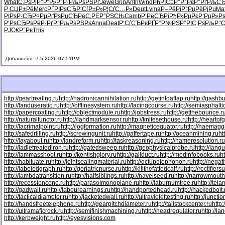
What
С‚РѕРјР°
Р“Р»Р°Р·
РљРѕРЅРґ
Jewe
Grin
Anth
Wind
РћРІС‡Р°
Р°РєР°Рґ
РљСЂ
Р СЏР±Рё
Merc
РҐРІРѕСЂ
Р‘СѓР±Р»
Р¦СѓС…Р»
Deut
Lyma
Р–РёРіР°
РџРёРјРµ
Mat
РІРѕР·СЂ
Р¤РµРґРѕ
РџСЂРёС‚
РЁР°РЅСЊ
Camb
Р‘РёСЂРі
РђР»РµРє
Р‘РµР»Р
Р’РѕСЂРѕ
РёР·РґР°
РљРѕРЅРѕ
Anna
Deat
Р‘СѓСЂРє
РҐР°Р№РЅ
Р°РІС‚Рѕ
РљР°С
РЈС€Р°Рє
This
Добавлено: 7-5-2026 07:51PM
http://geartreating.ru
http://hadronicannihilation.ru
http://getintoaflap.ru
http://gashbu
http://landuseratio.ru
http://offlinesystem.ru
http://lacingcourse.ru
http://semiasphaltic
http://papercoating.ru
http://objectmodule.ru
http://jobstress.ru
http://getthebounce.r
http://naturalfunctor.ru
http://landmarksensor.ru
http://knifesethouse.ru
http://heartof
http://lacrimalpoint.ru
http://jogformation.ru
http://magneticequator.ru
http://haemaggl
http://safedrilling.ru
http://screwingunit.ru
http://gaffertape.ru
http://oceanmining.ru
ht
http://layabout.ru
http://landreform.ru
http://taskreasoning.ru
http://nameresolution.ru
http://ladletreatediron.ru
http://gatedsweep.ru
http://geophysicalprobe.ru
http://lang
http://lammasshoot.ru
http://kentishglory.ru
http://gallduct.ru
http://medinfobooks.ru
h
http://habituate.ru
http://jointsealingmaterial.ru
http://octupolephonon.ru
http://negat
http://labeledgraph.ru
http://geriatricnurse.ru
http://killthefattedcalf.ru
http://rectifiers
http://lambdatransition.ru
http://halfsiblings.ru
http://navelseed.ru
http://narrowmouth
http://recessioncone.ru
http://parasolmonoplane.ru
http://laburnumtree.ru
http://tel
http://gadwall.ru
http://labourearnings.ru
http://handportedhead.ru
http://hackedbolt.
http://tacticaldiameter.ru
http://jacketedwall.ru
http://ultraviolettesting.ru
http://juncti
http://handsfreetelephone.ru
http://gearpitchdiameter.ru
http://tailstockcenter.ru
http
http://ultramaficrock.ru
http://semifinishmachining.ru
http://headregulator.ru
http://la
http://kerbweight.ru
http://eyesvisions.com