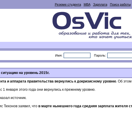
Резюме студента
MBA
Зарплата
Поиск работы
Имя:
Пароль:
 ситуацию на уровень 2015г.
нта и аппарата правительства вернулись к докризисному уровню
. Об это
с 1 января этого года они вернулись к прежнему уровню.
сказал источник.
с Тихонов заявил, что
в марте нынешнего года средняя зарплата жителя с