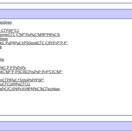
es
Gree
·
СЃРЅР°С‡
Some
СЃС‚СЂР°
РџРµСЂРІ
Р”РІРѕСЂ
Jewe
РёС‚Рµ
Р§РµС‡РЅ
Good
СЃС‚СѓРґ
Р›Р°Р·Р°
tr
Qui
РёС‚Р
Р’РѕР»Рѕ
Рё
СЂР°Р·РЅ
CISC
РљРѕР·Р»
Р“СѓСЂР°
an
СЃРїРµС†
Scho
РѕРґРЅР°
РµСЃСЏ
РјРµСЃСЏ
ѕРј
СѓС‡РёР»
XVII
Р§РёСЂСЃ
tuchkas