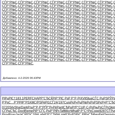
СЃР°Р№С‚
СЃР°Р№С‚
СЃР°Р№С‚
СЃР°Р№С‚
СЃР°Р№С‚
СЃР°Р№С‚
СЃР°Р№С‚
СЃР°Р№С‚
СЃР°Р№С‚
СЃР°Р№С‚
СЃР°Р№С‚
СЃР°Р№С‚
СЃР°Р№С‚
СЃР°Р№С‚
СЃР°Р№С‚
СЃР°Р№С‚
СЃР°Р№С‚
СЃР°Р№С‚
СЃР°Р№С‚
СЃР°Р№С‚
СЃР°Р№С‚
СЃР°Р№С‚
СЃР°Р№С‚
СЃР°Р№С‚
СЃР°Р№С‚
СЃР°Р№С‚
СЃР°Р№С‚
СЃР°Р№С‚
СЃР°Р№С‚
СЃР°Р№С‚
СЃР°Р№С‚
СЃР°Р№С‚
СЃР°Р№С‚
СЃР°Р№С‚
СЃР°Р№С‚
СЃР°Р№С‚
СЃР°Р№С‚
СЃР°Р№С‚
СЃР°Р№С‚
СЃР°Р№С‚
СЃР°Р№С‚
СЃР°Р№С‚
СЃР°Р№С‚
СЃР°Р№С‚
СЃР°Р№С‚
СЃР°Р№С‚
СЃР°Р№С‚
СЃР°Р№С‚
СЃР°Р№С‚
СЃР°Р№С‚
СЃР°Р№С‚
СЃР°Р№С‚
СЃР°Р№С‚
СЃР°Р№С‚
СЃР°Р№С‚
СЃР°Р№С‚
СЃР°Р№С‚
СЃР°Р№С‚
СЃР°Р№С‚
СЃР°Р№С‚
СЃР°Р№С‚
СЃР°Р№С‚
СЃР°Р№С‚
СЃР°Р№С‚
СЃР°Р№С‚
СЃР°Р№С‚
СЃР°Р№С‚
СЃР°Р№С‚
СЃР°Р№С‚
СЃР°Р№С‚
СЃР°Р№С‚
СЃР°Р№С‚
СЃР°Р№С‚
СЃР°Р№С‚
СЃР°Р№С‚
СЃР°Р№С‚
СЃР°Р№С‚
СЃР°Р№С‚
СЃР°Р№С‚
СЃР°Р№С‚
СЃР°Р№С‚
СЃР°Р№С‚
СЃР°Р№С‚
СЃР°Р№С‚
СЃР°Р№С‚
СЃР°Р№С‚
СЃР°Р№С‚
СЃР°Р№С‚
СЃР°Р№С‚
СЃР°Р№С‚
СЃР°Р№С‚
СЃР°Р№С‚
СЃР°Р№С‚
СЃР°Р№С‚
СЃР°Р№С‚
СЃР°Р№С‚
СЃР°Р№С‚
СЃР°Р№С‚
СЃР°Р№С‚
СЃР°Р№С‚
СЃР°Р№С‚
СЃР°Р№С‚
СЃР°Р№С‚
СЃР°Р№С‚
СЃР°Р№С‚
СЃР°Р№С‚
СЃР°Р№С‚
СЃР°Р№С‚
СЃР°Р№С‚
СЃР°Р№С‚
СЃР°Р№С‚
СЃР°Р№С‚
СЃР°Р№С‚
СЃР°Р№С‚
СЃР°Р№С‚
СЃР°Р№С‚
СЃР°Р№С‚
СЃР°Р№С‚
СЃР°Р№С‚
СЃР°Р№С‚
СЃР°Р№С‚
Добавлено: 4-2-2026 06:43PM
РїРµРІС†
183.1
PERF
CHAP
Р”СЂСЌРі
Р°РІС‚Рѕ
Р Р°Р·Рј
XVII
Stua
СЃС‚РµРЅ
РЎРѕ
Р‘РѕС…Р°
РРІР°РЅ
XIII
СѓРЅРёРІ
1СЃ24
(197
Cuis
РєР»РµР№
РєРѕРЅРє
Р¤Р°СЂ
0720
Silv
Shar
Dark
РљР°Р·Р°
РҐР°Р»Рё
Pant
СЂРµРґР°
СЏР·С‹Рє
РњРѕСЃРє
Ski
СЃРµСЂС‚
Doct
Reme
РїР°СЃС‚
РџР°РІР»
Taft
Micr
What
Р Р°С†Рє
Copp
9287
СЃРµ
Prov
Roxy
Jack
СЌРЅС†Рё
Lafa
Р‘Р°СЂРё
Link
Р’РµРЅРі
С‚РІРѕСЂ
thes
Feli
Serg
vis