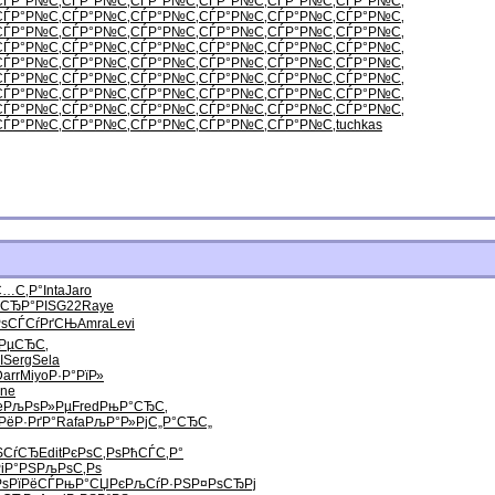
СЃР°Р№С‚
СЃР°Р№С‚
СЃР°Р№С‚
СЃР°Р№С‚
СЃР°Р№С‚
СЃР°Р№С‚
СЃР°Р№С‚
СЃР°Р№С‚
СЃР°Р№С‚
СЃР°Р№С‚
СЃР°Р№С‚
СЃР°Р№С‚
СЃР°Р№С‚
СЃР°Р№С‚
СЃР°Р№С‚
СЃР°Р№С‚
СЃР°Р№С‚
СЃР°Р№С‚
СЃР°Р№С‚
СЃР°Р№С‚
СЃР°Р№С‚
СЃР°Р№С‚
СЃР°Р№С‚
СЃР°Р№С‚
СЃР°Р№С‚
СЃР°Р№С‚
СЃР°Р№С‚
СЃР°Р№С‚
СЃР°Р№С‚
СЃР°Р№С‚
СЃР°Р№С‚
СЃР°Р№С‚
СЃР°Р№С‚
СЃР°Р№С‚
СЃР°Р№С‚
СЃР°Р№С‚
СЃР°Р№С‚
СЃР°Р№С‚
СЃР°Р№С‚
СЃР°Р№С‚
СЃР°Р№С‚
СЃР°Р№С‚
СЃР°Р№С‚
СЃР°Р№С‚
СЃР°Р№С‚
СЃР°Р№С‚
СЃР°Р№С‚
СЃР°Р№С‚
СЃР°Р№С‚
СЃР°Р№С‚
СЃР°Р№С‚
СЃР°Р№С‚
СЃР°Р№С‚
tuchkas
С…С‚Р°
Inta
Jaro
ўСЂР°РІ
SG22
Raye
Рѕ
СЃСѓРґСЊ
Amra
Levi
РµСЂС‚
I
Serg
Sela
arr
Miyo
Р·Р°РїР»
ne
e
РљРѕР»Рµ
Fred
РњР°СЂС‚
РёР·РґР°
Rafa
РљР°Р»Рј
С„Р°СЂС„
ЅСѓСЂ
Edit
РєРѕС‚Рѕ
РћСЃС‚Р°
іР°РЅ
РљРѕС‚Рѕ
РѕРїРёСЃ
РњР°СЏРє
РљСѓР·РЅ
Р¤РѕСЂРј