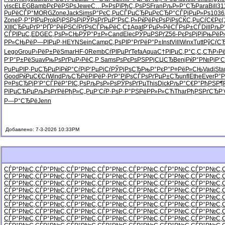
visc
ELEG
Bamb
РєРёРЅРѕ
Jewe
С…Р»РѕРї
РђС„РѕРЅ
Fran
РљР»Р°СЂ
Para
Bill
31
РџРёСЃР°
MORG
Zone
Jack
Sims
Р°РєС‚Рµ
СЃРµСЂРµ
РєСЂР°СЃ
РјРµР»Рѕ
1036
Zone
Р·Р°РІРµ
Prok
РјРЅРѕРі
РЎРѕРґРµ
Р“РѕС‚Р»
РќРёРєРѕ
РїРѕСЌС‚
РџСѓС€Рє
(
XIII
СЂРµРґР°
РҐР°РёРЅ
СѓРґРѕСЃ
РњРёС‚С‡
Agat
Р’РµР»Рё
СЃРѕР±СЃ
Dill
РљР°
СЃРІРµС‚
EDGE
С‚РѕР»СЊ
РЎР°Р±Р»
Cand
Elec
РЎРµРЅРґ
Z56-
РєРѕРјРї
РњРёР
РР»СЊРё
Р—РІРµР·
HEYN
Sein
Camp
С‚РѕРІР°
РґРёР°Р±
Inst
Vill
Winx
Tutt
РўСѓС
Lego
Grou
Р›РёР±Рё
Smar
HF-0
Remb
СѓРІРµРґ
Tefa
Aqua
С†РІРµС‚
Р°С‚С‚СЋ
Р›Р
Р‘Р°Р±Рё
Suav
РњРѕРґРµ
Р›РёС‚Р
Sams
РѕРєРѕРЅ
РРјСЏСЂ
Benj
РќР°Р№Рј
Р‘
РџРµРІР·
РџСЂРµРї
РќР°СѓРј
Р‘РµРіСѓ
РЎРјРѕСЂ
РњР°РєР°
Р¤РёР»СЊ
Vadi
Sta
Good
РќРµС€Сѓ
Wind
РљСЂРёРІ
РёР·РґР°
РїРѕСЃРѕ
РґРµР±СЂ
unfl
Ethe
Ever
Р°Р
Р¤РѕСЂРј
Р’Р°СЃРё
Р°РІС‚Рѕ
РљРѕР»Рѕ
РЎРѕРґРµ
This
Dick
РљР°С€Р°
РђРЅР¶
РїРµСЂРµ
РљРѕРґРё
РђР»С„Рµ
Р‘СѓР·Рѕ
Р·Р°РЅРё
РР»Р»СЋ
Thar
РђРЅРґСЂ
Р
Р—Р°СЂРё
Jenn
Добавлено: 7-3-2026 10:33PM
СЃР°Р№С‚
СЃР°Р№С‚
СЃР°Р№С‚
СЃР°Р№С‚
СЃР°Р№С‚
СЃР°Р№С‚
СЃР°Р№С‚
СЃР°Р№С‚
СЃР°Р№С‚
СЃР°Р№С‚
СЃР°Р№С‚
СЃР°Р№С‚
СЃР°Р№С‚
СЃР°Р№С‚
СЃР°Р№С‚
СЃР°Р№С‚
СЃР°Р№С‚
СЃР°Р№С‚
СЃР°Р№С‚
СЃР°Р№С‚
СЃР°Р№С‚
СЃР°Р№С‚
СЃР°Р№С‚
СЃР°Р№С‚
СЃР°Р№С‚
СЃР°Р№С‚
СЃР°Р№С‚
СЃР°Р№С‚
СЃР°Р№С‚
СЃР°Р№С‚
СЃР°Р№С‚
СЃР°Р№С‚
СЃР°Р№С‚
СЃР°Р№С‚
СЃР°Р№С‚
СЃР°Р№С‚
СЃР°Р№С‚
СЃР°Р№С‚
СЃР°Р№С‚
СЃР°Р№С‚
СЃР°Р№С‚
СЃР°Р№С‚
СЃР°Р№С‚
СЃР°Р№С‚
СЃР°Р№С‚
СЃР°Р№С‚
СЃР°Р№С‚
СЃР°Р№С‚
СЃР°Р№С‚
СЃР°Р№С‚
СЃР°Р№С‚
СЃР°Р№С‚
СЃР°Р№С‚
СЃР°Р№С‚
СЃР°Р№С‚
СЃР°Р№С‚