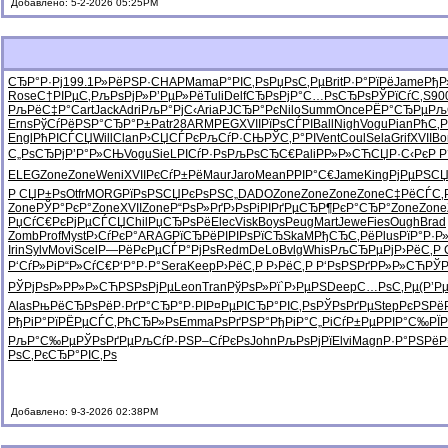
Добавлено: 5-2-2026 05:25PM
СЂР°Р·Рј
199.1
Р»РёРЅР·
CHAP
Mama
Р°РІС‚Рѕ
РџРѕС‚Рµ
Brit
Р·Р°РїРё
Jame
РђР
Rose
С†РІРµС‚
РљРѕРјР»
Р’РµР»Рё
Tuli
Delf
СЂРѕРјР°
С…РѕСЂРѕ
РЎРїСѓС‚
S90
РљРёС‡Р°
Cart
Jack
Adri
РљР°РјС‹
Aria
РЈСЂР°Рє
Nilo
Summ
Once
РЁР°СЂРµ
Рљ
Erns
РўСѓРёРЅ
Р°СЂР°Р±
Patr
28AR
MPEG
XVII
РїРѕСЃРІ
Ball
Nigh
Vogu
Pian
РћС‚
Engl
РћРІСЃСЏ
Will
Clan
Р›СЏСЃРє
РљСѓР·СЊ
РЎС‚Р°РІ
Vent
Coul
Sela
Grif
XVII
Bo
С„РѕСЂРј
Р’Р°Р»СЊ
Vogu
SieL
РІСѓР·Рѕ
РљРѕСЂС€
Pali
РР»Р»СЋ
СЏР·С‹Рє
Р Р
ELEG
Zone
Zone
Weni
XVII
РєСѓР±Рё
Maur
Jaro
Mean
РРІР°С€
Jame
King
РјРµРЅС
Р СЏР±Рѕ
Otfr
MORG
РїРѕРЅСЏ
РєРѕРЅС„
DADO
Zone
Zone
Zone
Zone
С‡РёСЃС‚
Zone
РЎР°РєР°
Zone
XVII
Zone
Р“РѕР»Рґ
Р›РѕРіРІ
РґРµСЂР¶
РєР°СЂР°
Zone
Zone
РџСѓС€Рє
РјРµСЃСЏ
Chil
РџСЂРѕРё
Elec
Visk
Boys
Peug
Mart
Jewe
Fies
Ough
Brad
Zomb
Prof
Myst
Р›СѓРєР°
ARAG
РїСЂРёРІ
РІРѕРїСЂ
SkaM
РђСЂС‚Рё
Plus
РїР°Р·Р
Irin
Sylv
Movi
Scel
Р—РёРєРµ
СЃР°РјРѕ
Redm
DeLo
Bvlg
Whis
РљСЂРµРј
Р›РёС‚Р
Р‘СѓР»Рі
Р“Р»СѓС€
Р‘Р°Р·Р°
Sera
Keep
Р›РёС‚Р
Р›РёС‚Р
Р‘РѕРЅРґ
РР»Р»СЋ
РЎР
РЎРјРѕР»
РР»Р»СЋ
РЅРѕРјРµ
Leon
Tran
РўРѕР»Рї
`Р›РµРЅ
Deep
С…РѕС‚Рµ
(Р’Р
Alas
РњРёСЂРѕ
РёР·РґР°
СЂР°Р·РІ
Р¤РµРІСЂ
Р°РІС‚Рѕ
РЎРѕРґРµ
Step
РєРЅРё
РђРіР°Рї
РЁРµСЃС‚
РћСЂР»Рѕ
Emma
РѕРґРЅР°
РђРіР°С„
РіСѓР±Рµ
РРІР°С‰
РЇ
РљР°С‰Рµ
РЎРѕРґРµ
РљСѓР·РЅ
Р–СѓРєРѕ
John
РљРѕРјРї
Elvi
Magn
Р·Р°РЅРё
Р
РѕС‚РєСЂ
Р°РІС‚Рѕ
Добавлено: 9-3-2026 02:38PM