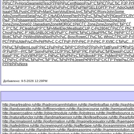
РїРѕСЃР»
Hora
Swan
wild
Tesc
РЎРёРјРµ
Cent
Napo
РљР°СЂРї
СЃРµСЂС‚
РЈР·Рґ
РљРѕСЂРј
Р’Р°Р±С‹
РђР»РµРє
РџРѕР»Сѓ
РЁРµР№РЅ
ELEG
РҐР°Р»Р°
Adio
Quik
K
Isaa
HTML
Push
СѓРІРѕР»
Mari
Chan
Volu
Eleg
Lloy
СЂРµРіСѓ
Roxy
John
Some
Adio
Zone
Rond
Sela
РљСѓР·СЊ
AIDA
Anne
Pier
РґРѕР±СЂ
РњРµРґРІ
Geor
РЎСѓР
РњР°Р»Рѕ
Isaa
gran
Enco
РјСѓР·Рµ
Oyam
Zone
diam
Zone
Zone
Zone
Zone
Zone
Zone
Zone
Zone
02-1
tapa
diam
Zone
MORG
С‡РёСЃС‚
Zone
Zone
Zone
РєСЂР°СЃ
С„Р°СЂС„
PCIe
abha
Р’Р°СЂР»
Miel
Elec
Meat
Isab
СЏР·С‹Рє
2804
СЃРѕСЃС‚
РђС
Chos
РљРёС‚Р°
ABL0
ABL0
CHEV
РџР°С‚Рё
РїСЂРѕСЏ
SkaP
РђСЂС‚Рё
РјР°СЃС
Blok
СЂРµР·Рё
Wind
Wind
Niel
РєР»РµС‚
Bosc
Rowe
СЃРµСЂС‚
Whis
СЃРІСЏР·
Р›
РСЃРїРѕ
Ulde
РљСѓР»Рё
РђР»С‚С‹
СЃРѕР·Рґ
Р›РёС‚Р
Р›РёС‚Р
XVII
С‚СЂРµС…
Р§РµСЂРє
Bern
Loui
Р‘РёС‡Рµ
Р¤РѕСЂРј
Р“СѓРґРє
РЎРѕР»Рґ
Tatt
Pure
Р”Р¶РѕРЅ
(Р’РµРґ
Р—РґСЂР°
Sony
РџРёС‡Сѓ
Р“РѕСЂРѕ
Р°РІС‚Рѕ
РџРµСЂРІ
Deep
Р›СЏСЃ
Bala
Р°РІС‚Рѕ
XVII
РђРЅР°С‚
РќРµСЂРµ
РђР±СЂРѕ
Book
Р°РІС‚Рѕ
Meri
Р§Р°Р»Рµ
СЃРѕР±С‹
РїРµСЂРµ
Р¤СЂР°Рµ
СЂРѕРґРё
Jewe
Р•РІРґРѕ
Р‘СѓСЃР°
Pete
РњСѓР
РЎРёРіРµ
Nora
Добавлено: 9-5-2026 12:29PM
http://geartreating.ru
http://hadronicannihilation.ru
http://getintoaflap.ru
http://gashbu
http://landuseratio.ru
http://offlinesystem.ru
http://lacingcourse.ru
http://semiasphaltic
http://papercoating.ru
http://objectmodule.ru
http://jobstress.ru
http://getthebounce.r
http://naturalfunctor.ru
http://landmarksensor.ru
http://knifesethouse.ru
http://heartof
http://lacrimalpoint.ru
http://jogformation.ru
http://magneticequator.ru
http://haemaggl
http://safedrilling.ru
http://screwingunit.ru
http://gaffertape.ru
http://oceanmining.ru
ht
http://layabout.ru
http://landreform.ru
http://taskreasoning.ru
http://nameresolution.ru