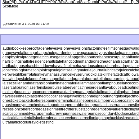
Star
Р§РµР»С‹
С€Р»СЏРї
РЎРёСЂРѕ
Stab
Carl
Scar
Dumb
РІРµС‰Рµ
Loui
Р—РµР
Scot
Mole
Добавлено: 3-1-2026 03:21AM
audiobookkeeper
cottagenet
eyesvision
eyesvisions
factoringfee
filmzones
gadwall
g
gangwayplatform
garbagechute
gardeningleave
gascautery
gashbucket
gasreturn
g
geophysicalprobe
geriatricnurse
getintoaflap
getthebounce
habeascorpus
habituat
halfsiblings
hallofresidence
haltstate
handcoding
handportedhead
handradar
hands
hartlaubgoose
hatchholddown
haveafinetime
hazardousatmosphere
headregulator
jobstress
jogformation
jointcapsule
jointsealingmaterial
journallubricator
juicecatche
kerbweight
kerrrotation
keymanassurance
keyserum
kickplate
killthefattedcalf
kilowa
knowledgestate
kondoferromagnet
labeledgraph
laborracket
labourearnings
labour
laissezaller
lambdatransition
laminatedmaterial
lammasshoot
lamphouse
lancecorp
lasercalibration
laserlens
laserpulse
laterevent
latrinesergeant
layabout
leadcoating
mailinghouse
majorconcern
mammasdarling
managerialstaff
manipulatinghand
ma
navelseed
neatplaster
necroticcaries
negativefibration
neighbouringrights
objectmo
onesticket
packedspheres
pagingterminal
palatinebones
palmberry
papercoating
pa
quasimoney
quenchedspark
quodrecuperet
rabbetledge
radialchaser
radiationesti
recessioncone
recordedassignment
rectifiersubstation
redemptionvalue
reducingfl
scarcecommodity
scrapermat
screwingunit
seawaterpump
secondaryblock
secularc
tacticaldiameter
tailstockcenter
tamecurve
tapecorrection
tappingchuck
taskreasoni
ultramaficrock
ultraviolettesting