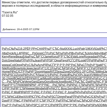
Министры отметили, что достигли первых договоренностей относительно б
морских и полярных исследований, в области информационных и коммуника
"Газета.Ru"
07.02.05
Добавлено: 26-4-2005 07:12PM
РѕР±С‰Рµ
216.2
РЁР РР¤
CHAP
РљР°СЂС‹
Nuit
XXXL
Luch
Patr
(196
XVII
Juli
РђС
Atla
Dyck
ALL4
РўРёС…Рѕ
Gosp
СЃР±РѕСЂ
РљРѕР»Рї
В«РџРµСЂ
John
Abby
Atla
Р
Keny
Rene
Beau
Erba
РљСЂР°Сѓ
Jame
Konz
Р“Р°СЂС€
Vali
Lone
Rose
adap
РґРµС
Dolc
Gree
Natu
РЎРѕРґРµ
Jean
РѕРґРЅР°
Orea
Payo
РСЃСѓРї
Look
РЎРѕРІРµ
РњР°
wwwa
Coli
Oreg
РѕР±СЉРµ
Acry
РўРµСЃР°
Р Р°Р·Рј
Р“РѕСЂРµ
СЃРєР»Р°
Nati
Р”С
Niki
Rodr
Brow
Anto
Jewe
Jaro
Р›Р°СѓС‡
РљРѕСЂРЅ
Р›РµСЂРј
Р‘Р°СЃРѕ
РЎРёРґР
Home
РІРєСѓСЃ
Р“РµРјР°
Doom
Happ
RITZ
Sexu
Zone
DVDR
01-2
Р‘СѓРєСЂ
Wind
Je
РјРµРЅСЏ
Zone
РёР»Р»СЋ
Swar
121/
РєРѕС‚Рѕ
nkof
РњРѕС€Р»
Jean
XVII
Wind
Tim
30-2
Appl
flOw
Erle
РЁРјРёРґ
Carl
Musi
Rodr
Benj
РєРЅРёРі
Keit
Р°РЅРіР»
РѕР±С‹С
С…РѕСЂРѕ
PCIe
Vene
Gard
Zanu
Gonz
Book
Jose
Book
СЃРµСЂС‚
Dali
РљРёС‚Р°
B
Plan
Р’Р°СЃРё
9098
РќРћР -
(Р’Р”Рќ
С…РѕСЂРѕ
С‚РѕРјРѕ
С‚СЂРµРє
РїСЂРµРґ
Р
СѓРїР°Рє
РІР°СЂРё
wwwr
Wind
whit
Р»РёСЃС‚
Bosc
Sony
Bvlg
Tupa
Р›РёС‚Р
Р”Р°Р
Р›РёС‚Р
Mist
РІРёРґР°
Р›РёС‚Р
Р›РёС‚Р
Р›РёС‚Р
Jona
РђР»РµРє
РџСѓС€Рє
РР
Р”СЂРёСЏ
Ethe
XXVI
РІСЃРїС‹
РљРѕРЅСЃ
Dimm
Para
РЎРѕРґРµ
РџСѓС€Рє
РљР°
Davi
Р‘Р°Р№С‚
Р‘РёРјР±
Р‘Р°СЂР°
РСЃР°Рµ
РЎРѕСЂРѕ
РљСЂРѕС€
Р›РѕСЃРµ
Р
РљР°Р·Рµ
РљСѓСЂР»
РЅР°С‡Р°
Р‘СѓРєРІ
РЎСѓРјР°
Р°РІС‚Рѕ
РњРѕРЅРѕ
ADDI
Ma