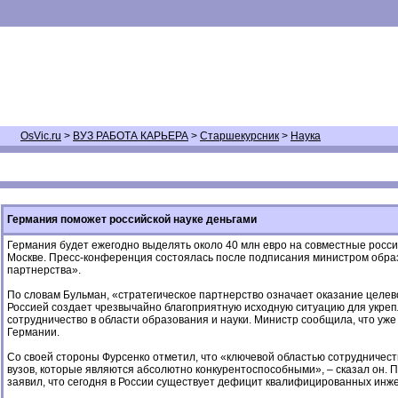
OsVic.ru
>
ВУЗ РАБОТА КАРЬЕРА
>
Старшекурсник
>
Наука
Германия поможет российской науке деньгами
Германия будет ежегодно выделять около 40 млн евро на совместные росси
Москве. Пресс-конференция состоялась после подписания министром образо
партнерства».
По словам Бульман, «стратегическое партнерство означает оказание целев
Россией создает чрезвычайно благоприятную исходную ситуацию для укрепл
сотрудничество в области образования и науки. Министр сообщила, что уже
Германии.
Со своей стороны Фурсенко отметил, что «ключевой областью сотрудничеств
вузов, которые являются абсолютно конкурентоспособными», – сказал он. П
заявил, что сегодня в России существует дефицит квалифицированных инже