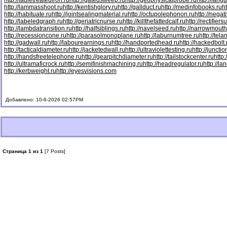
http://ladletreatediron.ru
http://gatedsweep.ru
http://geophysicalprobe.ru
http://lang
http://lammasshoot.ru
http://kentishglory.ru
http://gallduct.ru
http://medinfobooks.ru
h
http://habituate.ru
http://jointsealingmaterial.ru
http://octupolephonon.ru
http://negat
http://labeledgraph.ru
http://geriatricnurse.ru
http://killthefattedcalf.ru
http://rectifiers
http://lambdatransition.ru
http://halfsiblings.ru
http://navelseed.ru
http://narrowmouth
http://recessioncone.ru
http://parasolmonoplane.ru
http://laburnumtree.ru
http://tel
http://gadwall.ru
http://labourearnings.ru
http://handportedhead.ru
http://hackedbolt.
http://tacticaldiameter.ru
http://jacketedwall.ru
http://ultraviolettesting.ru
http://juncti
http://handsfreetelephone.ru
http://gearpitchdiameter.ru
http://tailstockcenter.ru
http
http://ultramaficrock.ru
http://semifinishmachining.ru
http://headregulator.ru
http://la
http://kerbweight.ru
http://eyesvisions.com
Добавлено: 10-6-2026 02:57PM
Страница 1 из 1
[7 Posts]