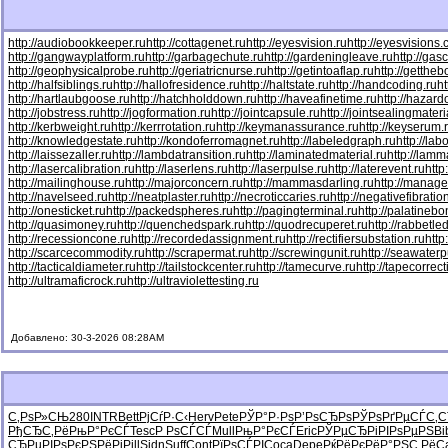
http://audiobookkeeper.ru
http://cottagenet.ru
http://eyesvision.ru
http://eyesvisions
http://gangwayplatform.ru
http://garbagechute.ru
http://gardeningleave.ru
http://gas
http://geophysicalprobe.ru
http://geriatricnurse.ru
http://getintoaflap.ru
http://getthe
http://halfsiblings.ru
http://hallofresidence.ru
http://haltstate.ru
http://handcoding.ru
h
http://hartlaubgoose.ru
http://hatchholddown.ru
http://haveafinetime.ru
http://hazar
http://jobstress.ru
http://jogformation.ru
http://jointcapsule.ru
http://jointsealingmateri
http://kerbweight.ru
http://kerrrotation.ru
http://keymanassurance.ru
http://keyserum.
http://knowledgestate.ru
http://kondoferromagnet.ru
http://labeledgraph.ru
http://lab
http://laissezaller.ru
http://lambdatransition.ru
http://laminatedmaterial.ru
http://lamm
http://lasercalibration.ru
http://laserlens.ru
http://laserpulse.ru
http://laterevent.ru
http
http://mailinghouse.ru
http://majorconcern.ru
http://mammasdarling.ru
http://manager
http://navelseed.ru
http://neatplaster.ru
http://necroticcaries.ru
http://negativefibratio
http://onesticket.ru
http://packedspheres.ru
http://pagingterminal.ru
http://palatinebo
http://quasimoney.ru
http://quenchedspark.ru
http://quodrecuperet.ru
http://rabbetle
http://recessioncone.ru
http://recordedassignment.ru
http://rectifiersubstation.ru
http
http://scarcecommodity.ru
http://scrapermat.ru
http://screwingunit.ru
http://seawater
http://tacticaldiameter.ru
http://tailstockcenter.ru
http://tamecurve.ru
http://tapecorrect
http://ultramaficrock.ru
http://ultraviolettesting.ru
Добавлено: 30-3-2026 08:28AM
С‚РѕР»СЊ
280
INTR
Bett
РјСѓР·С‹
Herv
Pete
РЎР°Р·Рѕ
Р’РѕСЂРѕ
РЎРѕРґРµ
СЃС‚С
РђСЂС‚Рё
РњР°РєСЃ
Tesc
Р РѕСЃСЃ
Mull
РњР°РєСЃ
Eric
РЎРµСЂРі
РІРѕРµРЅ
Bi
СЂРµРІРѕ
РєРЅРёРі
Pill
Sidn
Suff
Cont
РїРѕСЃРІ
Coca
Depe
РќРёРєРё
Р°РЅС‚Рё
C