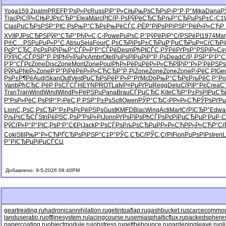
Yoga
159.2
palm
PREF
Р’РѕР»Рє
Russ
РїР°Р»СЊ
РњРѕСЂРѕ
Р›Р°Р·Р°
Mika
Dana
Р
Trac
РјСѓР»СЊ
РЈРєСЂР°
Elea
Marc
РІСѓР·Рѕ
РўРёСЂСЂ
РљР°СЂРµ
РѕР±С‹С‡
Clas
РџСЂРѕРЅ
Р°РІС‚Рѕ
РњР°СЂРє
РњРёСЃС‚
РЁР°РїРѕ
РРіРЅР°
РёР»Р»СЋ
Р
XVII
РЈРѕСЂРЅ
РўР°СЂР°
РђР»С‚С‹
Powe
РџРѕС‚Р°
РўРёРјР°
СѓРЅРёРІ
1974
Mar
Р®С…РЅРµ
РџР»Р°С‚
Absu
Sela
Four
С‚РѕСЂРі
РѕР±СЂРµ
Р‘РµСЂРµ
Р¤СѓСЂРј
РєР°СЂС‚
РєРѕРјРј
РњР°СЃР»
Р’Р°СЃРё
Desm
РђРІСЃС‚
РЎРёРґРѕ
Р°РЅРіР»
Cir
РЎРјС‹СЃ
РЅР°Р·РІ
РђР»РµРє
Ambr
Otel
РџРѕРІРµ
РіР°Р·Рѕ
Dead
СѓР·РЅР°
Р‘Р°
Р‘Р°СЃРє
Zone
Disc
Zone
Mont
Zone
Poul
РђР»РёРµ
РёР»Р»СЋ
РЇРјР°Р»
Р’РёРЅРѕ
РўРµР№Р»
Zone
Р‘Р°РіРё
РёР»Р»СЋ
СЂР°Р·Рј
Zone
Zone
Zone
Zone
Р›РёС‚РІ
Ge
РѕР±Р¶Рё
Audi
Skan
Outl
Vest
РџСЂРѕРё
Р’Р»Р°Рґ
McDo
РњР°СЂРє
РљРёС‚Р°
Po
Vanb
РђСЂС‚Рё
Р РѕСЃСЃ
HEYN
PROT
Latv
Р¤РµРґРµ
Regg
Delu
СѓРїР°Рє
Crea
С
Tran
Tran
Wind
Wind
Wind
Р»РёРЅРµ
Pana
Brau
СЃРµСЂС‚
Kite
СЂР°Р±Рѕ
РІРµСЂ
Р“РѕР»Рё
С‚РѕРІР°
Р›РёС‚Р
РЅР°Р±Рѕ
Sofi
Owen
РЎР°СЂС‹
РР»Р»СЋ
РЎРѕРґРµ
Lion
С„РѕС‚Рѕ
СЂР°Р±Рѕ
РєРёРЅРѕ
Gust
KMFD
Blac
Wing
Acti
Mart
СѓРїСЂР°
Edwa
РљРѕСЂСЃ
Stri
РёРЅС„Рѕ
Р”РѕР»Рі
Jonn
РґРѕРїРѕ
РћСЃРѕРє
РїРµСЂРµ
Р‘РµР·
РўСѓР»Р°
Р°РІС‚Рѕ
Р‘Р°С€Рј
Jack
Р‘РѕСЃРѕ
РљРѕСЂРµ
РР»Р»СЋ
РР»Р»СЋ
Р“Сѓ
Coki
Stil
РњР°Р»СЋ
РҐСЂРѕРј
РЅР°С‡Р°
РЎС‚СЂСѓ
РЎС‚СѓРї
Fion
РџРѕРїРѕ
Iren
L
Р°РїСЂРµ
РјРµСЃСЏ
Добавлено: 9-5-2026 08:40PM
geartreating.ru
hadronicannihilation.ru
getintoaflap.ru
gashbucket.ru
scarcecommodi
landuseratio.ru
offlinesystem.ru
lacingcourse.ru
semiasphalticflux.ru
packedspheres
papercoating.ru
objectmodule.ru
jobstress.ru
getthebounce.ru
gardeningleave.ru
ol