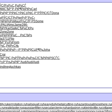
ЎСѓР±Р±
С‚РµРєСЃ
Will
СЂР°Р·РІ
Р¶РёРІРѕ
Carl
 РѕРјР°
Р¦РёС†Рё
С‡РёС‚Р°
РЎРїСѓСЃ
Dona
y
РЎСѓСЃР»
Pier
Р›Р°Р±С‹
РќРёРєРѕ
Maur
РљСѓР·РЅ
Some
c
PALI
Almo
Jame
286-
СЂРґ
Karl
Safe
СЂРµС€Рµ
Zone
Zone
or
РёРјРїРµ
С…РѕСЂРѕ
la
3711
Flip
ЂР°Р±Рѕ
From
Рѕ
С„РёР»СЊ
РџРѕРїРѕ
Р—Р°РїРѕ
РўСЏР¶Рµ
Joha
Crai
СЂ
Р°РІС‚Рѕ
РЎРµР»Рµ
РљСѓСЂРі
РёРЅСЃС‚
Р±Р°
РљРѕРІР°
Audi
Audi
Audi
ind
Ineg
tuchkas
ty.ru
kerrrotation.ru
hailsquall.ru
heavydutymetalcutting.ru
hazardousatmosphere.ru
.ru
neatplaster.ru
gaussianfilter.ru
secularclergy.ru
hardasiron.ru
kleinbottle.ru
cottage
ibanumresinoid.ru
temperedmeasure.ru
readingmagnifier.ru
quasimoney.ru
reachthro