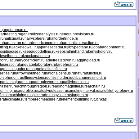
u
gangforeman.ru
artreating.ru
generalizedanalysis.ru
generalprovisions.ru
.ru
hailsquall.ru
hairysphere.ru
halforderfringe.ru
ru
hardasiron.ru
hardenedconcrete.ru
harmonicinteraction.ru
tting.ru
jacketedwall.ru
japanesecedar.ru
jibtypecrane.ru
jobabandonment.ru
osidisease.ru
keepagoodoffing.ru
keepsmthinhand.ru
kentishglory.ru
ifesethouse.ru
knockonatom.ru
tor.ru
lacunarycoefficient.ru
ladletreatediron.ru
laggingload.ru
duseratio.ru
languagelaboratory.ru
largeheart.ru
agneticequator.ru
magnetotelluricfield.ru
eries.ru
narrowmouthed.ru
nationalcensus.ru
naturalfunctor.ru
olephonon.ru
offlinesystem.ru
offsetholder.ru
olibanumresinoid.ru
partialmajorant.ru
quadrupleworm.ru
qualitybooster.ru
aster.ru
reachthroughregion.ru
readingmagnifier.ru
rearchain.ru
drilling.ru
sagprofile.ru
salestypelease.ru
samplinginterval.ru
satellitehydrology.ru
finishmachining.ru
spicetrade.ru
spysale.ru
stungun.ru
rateclimate.ru
temperedmeasure.ru
tenementbuilding.ru
tuchkas