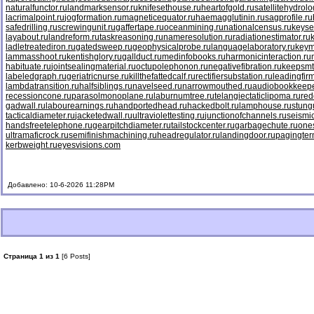
naturalfunctor.ru
landmarksensor.ru
knifesethouse.ru
heartofgold.ru
satellitehydrolo
lacrimalpoint.ru
jogformation.ru
magneticequator.ru
haemagglutinin.ru
sagprofile.ru
safedrilling.ru
screwingunit.ru
gaffertape.ru
oceanmining.ru
nationalcensus.ru
keyse
layabout.ru
landreform.ru
taskreasoning.ru
nameresolution.ru
radiationestimator.ru
ladletreatediron.ru
gatedsweep.ru
geophysicalprobe.ru
languagelaboratory.ru
keym
lammasshoot.ru
kentishglory.ru
gallduct.ru
medinfobooks.ru
harmonicinteraction.ru
habituate.ru
jointsealingmaterial.ru
octupolephonon.ru
negativefibration.ru
keepsmt
labeledgraph.ru
geriatricnurse.ru
killthefattedcalf.ru
rectifiersubstation.ru
leadingfirm
lambdatransition.ru
halfsiblings.ru
navelseed.ru
narrowmouthed.ru
audiobookkeepe
recessioncone.ru
parasolmonoplane.ru
laburnumtree.ru
telangiectaticlipoma.ru
red
gadwall.ru
labourearnings.ru
handportedhead.ru
hackedbolt.ru
lamphouse.ru
stung
tacticaldiameter.ru
jacketedwall.ru
ultraviolettesting.ru
junctionofchannels.ru
seismic
handsfreetelephone.ru
gearpitchdiameter.ru
tailstockcenter.ru
garbagechute.ru
ones
ultramaficrock.ru
semifinishmachining.ru
headregulator.ru
landingdoor.ru
pagingter
kerbweight.ru
eyesvisions.com
Добавлено: 10-6-2026 11:28PM
Страница 1 из 1
[6 Posts]