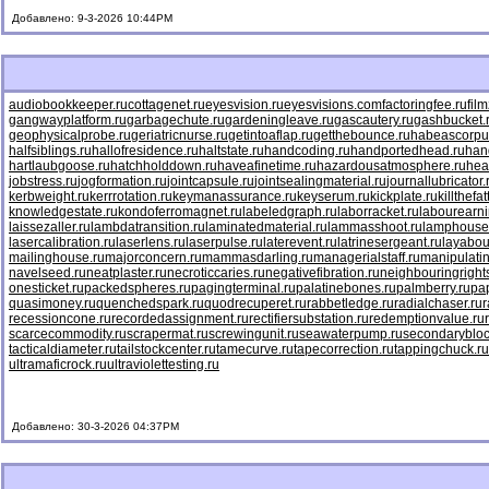
Добавлено: 9-3-2026 10:44PM
audiobookkeeper.ru
cottagenet.ru
eyesvision.ru
eyesvisions.com
factoringfee.ru
fil
gangwayplatform.ru
garbagechute.ru
gardeningleave.ru
gascautery.ru
gashbucket.
geophysicalprobe.ru
geriatricnurse.ru
getintoaflap.ru
getthebounce.ru
habeascorpu
halfsiblings.ru
hallofresidence.ru
haltstate.ru
handcoding.ru
handportedhead.ru
han
hartlaubgoose.ru
hatchholddown.ru
haveafinetime.ru
hazardousatmosphere.ru
hea
jobstress.ru
jogformation.ru
jointcapsule.ru
jointsealingmaterial.ru
journallubricator.
kerbweight.ru
kerrrotation.ru
keymanassurance.ru
keyserum.ru
kickplate.ru
killthefa
knowledgestate.ru
kondoferromagnet.ru
labeledgraph.ru
laborracket.ru
labourearni
laissezaller.ru
lambdatransition.ru
laminatedmaterial.ru
lammasshoot.ru
lamphouse
lasercalibration.ru
laserlens.ru
laserpulse.ru
laterevent.ru
latrinesergeant.ru
layabou
mailinghouse.ru
majorconcern.ru
mammasdarling.ru
managerialstaff.ru
manipulati
navelseed.ru
neatplaster.ru
necroticcaries.ru
negativefibration.ru
neighbouringright
onesticket.ru
packedspheres.ru
pagingterminal.ru
palatinebones.ru
palmberry.ru
pa
quasimoney.ru
quenchedspark.ru
quodrecuperet.ru
rabbetledge.ru
radialchaser.ru
r
recessioncone.ru
recordedassignment.ru
rectifiersubstation.ru
redemptionvalue.ru
scarcecommodity.ru
scrapermat.ru
screwingunit.ru
seawaterpump.ru
secondarybloc
tacticaldiameter.ru
tailstockcenter.ru
tamecurve.ru
tapecorrection.ru
tappingchuck.ru
ultramaficrock.ru
ultraviolettesting.ru
Добавлено: 30-3-2026 04:37PM