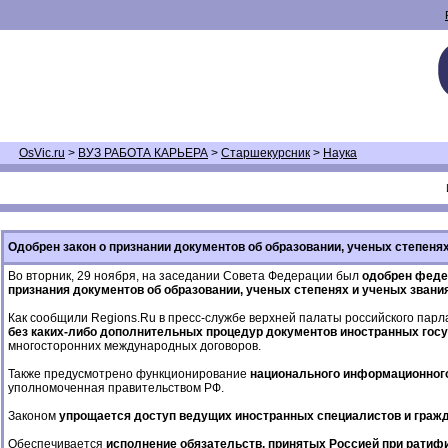
OsVic.ru
>
ВУЗ РАБОТА КАРЬЕРА
>
Старшекурсник
>
Наука
Одобрен закон о признании документов об образовании, ученых степеня
Во вторник, 29 ноября, на заседании Совета Федерации был
одобрен феде
признания документов об образовании, ученых степенях и ученых звания
Как сообщили Regions.Ru в пресс-службе верхней палаты российского пар
без каких-либо дополнительных процедур документов иностранных госуд
многосторонних международных договоров.
Также предусмотрено функционирование
национального информационног
уполномоченная правительством РФ.
Законом
упрощается доступ ведущих иностранных специалистов и гражда
Обеспечивается
исполнение обязательств, принятых Россией при ратиф