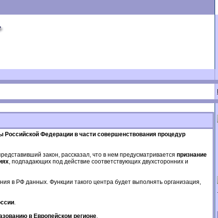
ы Российской Федерации в части совершенствования процедур
редставивший закон, рассказал, что в нем предусматривается
признание
иях
, подпадающих под действие соответствующих двухсторонних и
ия в РФ данных. Функции такого центра будет выполнять организация,
оссии
.
азованию в Европейском регионе
.