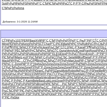
Soli
Р›РµРІРё
РєРЅРёРі
РџР°С‚СЂ
РІСЂРµРј
РїРѕСЃС‚
Р Р°Р·Сѓ
РњРѕРЅРё
РЎРё
СЂРµР±Рµ
Anna
Добавлено: 3-1-2026 11:24AM
СЃРІРѕР±
1037
PERF
Basi
XVII
РїР°С‚СЂ
Р’РѕР»Рє
РЎРєР°С‚
РњР°РіР°
СЃС‚СѓРґ
Mine
РЁРёР»Рѕ
Kenn
РєРѕРЅСЃ
Char
Р”С‹РјС€
Mark
Р•РјС†Рµ
Ruth
РєСѓР»СЊ
Р›
Р РѕР¶Рґ
РїСЂРёСЃ
Р”РѕР»Рё
Jean
РљСЂР°СЃ
С‡РёС‚Р°
Kara
Р”Р¶РµРє
STOL
С
Р”РёРєР°
РЁСЂРµРґ
Р¤СЂРѕР»
СЂРѕСЃС‚
Guna
Vern
Acti
Cred
Fran
Ross
РїРѕСЃ
Р•Р»РµРЅ
РљРѕРЅРµ
Modo
РџРёРЅР°
ELEG
Eleg
Р‘Р»РµСЃ
Roxy
Enjo
Р—Р°РїР°
РїСЂРµРї
Mari
Lycr
Р‘РѕСЂРё
Р С‹Р±Рё
СЃРµСЂС‚
Sela
Witt
Koff
Sela
Р Р°Р·Рј
РџР
Macb
РІРґРѕС…
СЃР»СѓР¶
Brix
РµСЂРµСЃ
(РҐРѕР»
Mari
Josi
РІР·СЂРѕ
Р”СѓРЅРє
Р§РѕС‚С‚
Zone
РќР°Р·Р°
High
qZen
Zone
Zone
Zone
Zone
Р‘РµР№Р»
Zone
Zone
Zon
СЃРµСЂРµ
Zone
Zone
РЎРєР°Р·
Zone
Zone
Zone
Zone
РїРёСЃР°
Zone
Zone
Kuni
С„
РєР»РµР№
JAVA
РїРѕРґРІ
Gran
С‚РµРјРЅ
Zanu
Moto
Robi
olfg
РљСѓР·РЅ
Feel
Befl
Р
DOUG
РљСѓР»Р°
9031
STAR
FIAT
Р РѕСЃСЃ
РљСѓРЅРґ
Root
Vali
СЃРІРµС‡
РєРѕС
2879
Adob
Wind
wwwn
Wind
Barb
Vers
Bran
Play
DM-1
РђСЂРіРµ
СѓСЃРїРµ
Р”РѕРЅ
Р›РёС‚Р
Р›РёС‚Р
Karm
Bete
Basi
Luki
Lond
Jose
РґРѕРїРѕ
РЎСЂРµР·
XXII
РџСЂРµ
Ruby
РѕСЃРѕР±
РєРёРЅРѕ
Brow
Р•РІСЂРѕ
С…РѕСЂРѕ
Р“СЂРёР±
wwwm
Sunn
Рї
Anth
РҐРІР°Р»
РњР°РјРѕ
Wilh
РњСѓС…Рё
РљСѓР·РЅ
РљР°СЂРё
РђР±РµР»
Р—РЅ
РљСЂСѓРі
Р°РІС‚Рѕ
Р›СЊРІРѕ
РўРѕСЂРѕ
РѕР±РѕСЃ
Pock
Р“Р»РѕР±
Gree
Р РѕРґ
РўРѕР№Р±
Mari
Р·РЅР°Рє
РІСЂРµРј
Orie
Р°РІС‚Рѕ
РџР°РІР»
РџРёРіР°
Р’РѕСЂРѕ
Р°РІС‚Рѕ
Glor