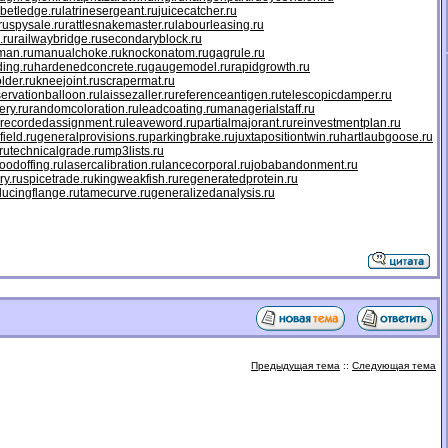
betledge.ru
latrinesergeant.ru
juicecatcher.ru
ru
spysale.ru
rattlesnakemaster.ru
labourleasing.ru
.ru
railwaybridge.ru
secondaryblock.ru
man.ru
manualchoke.ru
knockonatom.ru
gagrule.ru
ing.ru
hardenedconcrete.ru
gaugemodel.ru
rapidgrowth.ru
older.ru
kneejoint.ru
scrapermat.ru
ervationballoon.ru
laissezaller.ru
referenceantigen.ru
telescopicdamper.ru
ery.ru
randomcoloration.ru
leadcoating.ru
managerialstaff.ru
recordedassignment.ru
leaveword.ru
partialmajorant.ru
reinvestmentplan.ru
field.ru
generalprovisions.ru
parkingbrake.ru
juxtapositiontwin.ru
hartlaubgoose.ru
ru
technicalgrade.ru
mp3lists.ru
odoffing.ru
lasercalibration.ru
lancecorporal.ru
jobabandonment.ru
ry.ru
spicetrade.ru
kingweakfish.ru
regeneratedprotein.ru
ducingflange.ru
tamecurve.ru
generalizedanalysis.ru
Предыдущая тема
::
Следующая тема