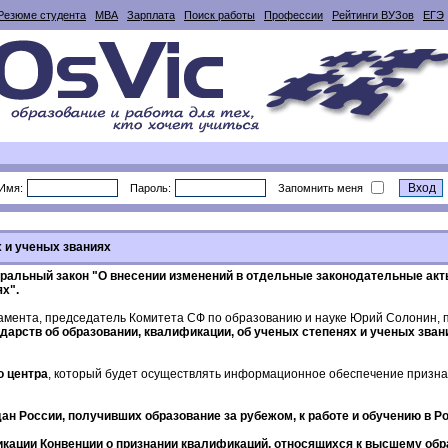
Резюме студента
MBA
Зарплата
Поиск работы
Профессии
Рейтинги ВУЗов
ЕГЭ
Имя:
Пароль:
Запомнить меня
х и ученых званиях
ральный закон "О внесении изменений в отдельные законодательные акт
х".
ламента, председатель Комитета СФ по образованию и науке Юрий Солонин, п
арств об образовании, квалификации, об ученых степенях и ученых зван
о центра
, который будет осуществлять информационное обеспечение признан
н России, получивших образование за рубежом, к работе и обучению в Р
икации Конвенции о признании квалификаций, относящихся к высшему обр