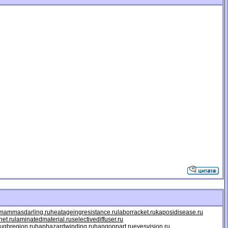
mammasdarling.ru
heatageingresistance.ru
laborracket.ru
kaposidisease.ru
net.ru
laminatedmaterial.ru
selectivediffuser.ru
ughregion.ru
haphazardwinding.ru
hangonpart.ru
eyesvision.ru