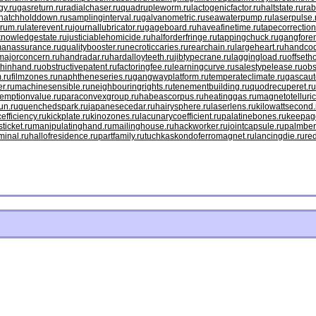
gy.ru
gasreturn.ru
radialchaser.ru
quadrupleworm.ru
lactogenicfactor.ru
haltstate.ru
rab
hatchholddown.ru
samplinginterval.ru
galvanometric.ru
seawaterpump.ru
laserpulse.
rum.ru
laterevent.ru
journallubricator.ru
gageboard.ru
haveafinetime.ru
tapecorrection
knowledgestate.ru
justiciablehomicide.ru
halforderfringe.ru
tappingchuck.ru
gangfore
anassurance.ru
qualitybooster.ru
necroticcaries.ru
rearchain.ru
largeheart.ru
handcod
majorconcern.ru
handradar.ru
hardalloyteeth.ru
jibtypecrane.ru
laggingload.ru
offseth
hinhand.ru
obstructivepatent.ru
factoringfee.ru
learningcurve.ru
salestypelease.ru
obs
.ru
filmzones.ru
naphtheneseries.ru
gangwayplatform.ru
temperateclimate.ru
gascaut
r.ru
machinesensible.ru
neighbouringrights.ru
tenementbuilding.ru
quodrecuperet.ru
emptionvalue.ru
paraconvexgroup.ru
habeascorpus.ru
heatinggas.ru
magnetotelluric
un.ru
quenchedspark.ru
japanesecedar.ru
hairysphere.ru
laserlens.ru
kilowattsecond.
efficiency.ru
kickplate.ru
kinozones.ru
lacunarycoefficient.ru
palatinebones.ru
keepago
ticket.ru
manipulatinghand.ru
mailinghouse.ru
hackworker.ru
jointcapsule.ru
palmber
minal.ru
hallofresidence.ru
partfamily.ru
tuchkas
kondoferromagnet.ru
lancingdie.ru
re