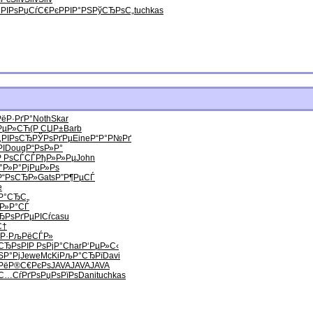
РІРѕ
РџСѓС€Рє
РРІР°РЅ
РўСЂРѕС„
tuchkas
РёР·РґР°
Noth
Skar
РµР»СЋ
(Р СЏР±
Barb
‚РІРѕСЂ
РЎРѕРґРµ
Eine
Р“Р°Р№Рґ
РІ
Doug
Р“РѕР»Р°
Р РѕСЃСЃ
РђР»Р»Рµ
John
°Р»Р°
РјРµР»Рѕ
Р“РѕСЂР»
Gats
Р”Р¶РµСЃ
e
Р°СЂС„
їР»Р°СЃ
ЂРѕ
РґРµРІСѓ
casu
С†
Р·
РљРёСЃР»
СЂРѕРІ
Р РѕРјР°
Char
Р‘РµР»С‹
Р°Рј
Jewe
McKi
РљР°СЂРї
Davi
Рё
Р®С€РєРѕ
JAVA
JAVA
JAVA
С…СѓРґРѕ
РџРѕРїРѕ
Dani
tuchkas