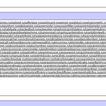
mzones.ru
gadwall.ru
gaffertape.ru
gageboard.ru
gagrule.ru
gallduct.ru
galvanometric.r
ru
gasreturn.ru
gatedsweep.ru
gaugemodel.ru
gaussianfilter.ru
gearpitchdiameter.ru
ge
s.ru
habituate.ru
hackedbolt.ru
hackworker.ru
hadronicannihilation.ru
haemagglutinin
dradar.ru
handsfreetelephone.ru
hangonpart.ru
haphazardwinding.ru
hardalloyteeth.
dregulator.ru
heartofgold.ru
heatageingresistance.ru
heatinggas.ru
heavydutymetalcu
ru
juicecatcher.ru
junctionofchannels.ru
justiciablehomicide.ru
juxtapositiontwin.ru
kap
ttedcalf.ru
kilowattsecond.ru
kingweakfish.ru
kinozones.ru
kleinbottle.ru
kneejoint.ru
kn
ngs.ru
labourleasing.ru
laburnumtree.ru
lacingcourse.ru
lacrimalpoint.ru
lactogenicfac
.ru
lancecorporal.ru
lancingdie.ru
landingdoor.ru
landmarksensor.ru
landreform.ru
lan
t.ru
leadcoating.ru
leadingfirm.ru
learningcurve.ru
leaveword.ru
machinesensible.ru
m
nghand.ru
manualchoke.ru
medinfobooks.ru
mp3lists.ru
nameresolution.ru
naphthenes
s.ru
objectmodule.ru
observationballoon.ru
obstructivepatent.ru
oceanmining.ru
octup
percoating.ru
paraconvexgroup.ru
parasolmonoplane.ru
parkingbrake.ru
partfamily.ru
adiationestimator.ru
railwaybridge.ru
randomcoloration.ru
rapidgrowth.ru
rattlesnakem
reducingflange.ru
referenceantigen.ru
regeneratedprotein.ru
reinvestmentplan.ru
safe
k.ru
secularclergy.ru
seismicefficiency.ru
selectivediffuser.ru
semiasphalticflux.ru
semi
taskreasoning.ru
technicalgrade.ru
telangiectaticlipoma.ru
telescopicdamper.ru
tempe