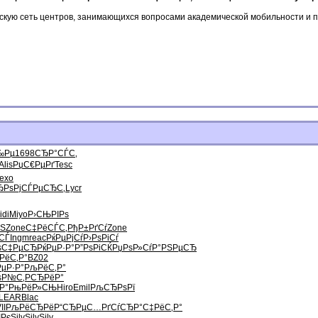
кую сеть центров, занимающихся вопросами академической мобильности и 
‰Рµ
1698
СЂР°СЃС‚
Alis
РџС€РµРґ
Tesc
exo
ЂРѕРј
СЃРµСЂС‚
Lycr
idi
Miyo
Р›СЊРІРѕ
РЅ
Zone
С‡РёСЃС‚
РђР±РґСѓ
Zone
СЃ
Ingm
reac
РќРµРјСѓ
Р›РѕРіСѓ
ѕС‡РµСЂ
РќРµР·Р°
Р”РѕРіСЌ
РџРѕР»Сѓ
Р°РЅРµСЂ
РёС‚Р°
BZ02
µР·Р°
РљРёС‚Р°
ѕР№С‚
Р­СЂРёР°
Р°
РњРёР»СЊ
Hiro
Emil
РљСЂРѕРї
LEAR
Blac
II
РљРёСЂРё
Р“СЂРµС…
РґСѓСЂР°
С‡РёС‚Р°
ІРє
Silv
Silv
Silv