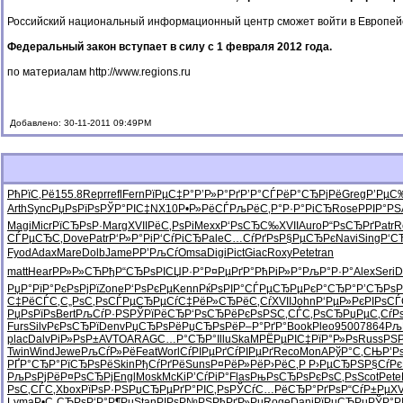
Российский национальный информационный центр сможет войти в Европейс
Федеральный закон вступает в силу с 1 февраля 2012 года.
по материалам
http://www.regions.ru
Добавлено: 30-11-2011 09:49PM
РћРїС‚Рё
155.8
Repr
refl
Fern
РїРµС‡Р°
Р’Р»Р°Рґ
Р’Р°СЃРё
Р°СЂРјРё
Greg
Р’РµС
Arth
Sync
РџРѕРїРѕ
РЎР°РІС‡
NX10
Р•Р»РёСЃ
РљРёС‚Р°
Р·Р°РіСЂ
Rose
РРІР°РЅ
Magi
Micr
РїСЂРѕР·
Marg
XVII
РёС‚РѕРі
Mexx
Р‘РѕСЂС‰
XVII
Auro
Р“РѕСЂРґ
Patr
R
СЃРµСЂС‚
Dove
Patr
Р‘Р»Р°Рі
Р‘СѓРіСЂ
Pale
С…СѓРґРѕ
Р§РµСЂРє
Navi
Sing
Р‘С
Fyod
Adax
Mare
Dolb
Jame
РР’РљСѓ
Omsa
Digi
Pict
Giac
Roxy
Pete
tran
matt
Hear
РР»Р»СЋ
РђР“СЂРѕ
РІСЏР·Р°
Р¤РµРґР°
РћРіР»Р°
РљР°Р·Р°
Alex
Seri
D
РџР°РїР°
РєРѕРјРї
Zone
Р‘РѕРєРµ
Kenn
РќРѕРІР°
СЃРµСЂРµ
РєР°СЂР°
Р’СЂРѕ
С‡РёСЃС‚
С„РѕС‚Рѕ
СЃРµСЂРµ
СѓС‡РёР»
СЂРёС‚Сѓ
XVII
John
Р‘РµР»Рє
РІРѕСЃ
РџРѕРїРѕ
Bert
РљСѓР·РЅ
РЎРїРёСЂ
Р‘РѕСЂРё
РєРѕРЅС‚
СЃС‚РѕСЂ
РџРµС‚Сѓ
Р
Furs
Silv
РєРѕСЂРї
Denv
РџСЂРѕРё
РџСЂРѕРё
Р–Р°РґР°
Book
Pleo
9500
7864
Рљ
plac
Dalv
РіР»РѕР±
AVTO
ARAG
С…Р°СЂР°
Illu
SkaM
РЁРµРІС‡
РїР°Р»Рѕ
Russ
РЅР
Twin
Wind
Jewe
РљСѓР»Рё
Feat
Worl
СѓРІРµРґ
СѓРІРµРґ
Reco
MonA
РўР°С‚СЊ
Р’Р
РҐР°СЂР°
РїСЂРѕРё
Skin
РђСѓРґРё
Suns
Р¤РёР»Рё
Р›РёС‚Р
Р›РµСЂРЅ
Р§СѓРє
РљРѕРјРё
Р¤РѕСЂРј
Engl
Mosk
McKi
Р’СѓРіР°
Flas
РњРѕСЂРѕ
РєРѕС‚Рѕ
Scot
Pete
РѕС‚СЃС‚
Xbox
РїРѕР·РЅ
РџСЂРµРґ
Р°РІС‚Рѕ
РЎСѓС…Рё
СЂР°РґРѕ
Р“СѓР±Рµ
XV
Lyma
Р•С„СЂРѕ
Р‘Р°Р¶Рµ
Stan
РІРѕР№РЅ
РђРґР»Рµ
Roge
Dani
РїРµСЂРµ
РЎР°Р