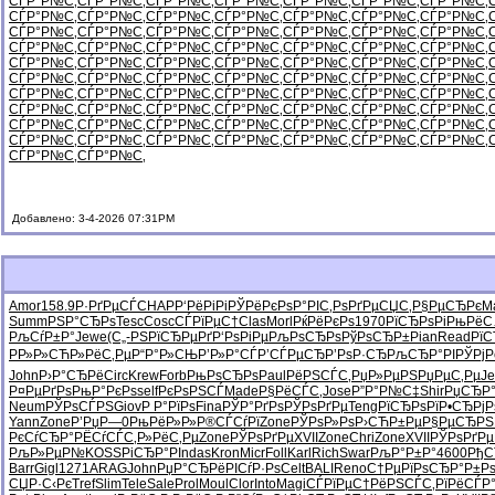
СЃР°Р№С‚
СЃР°Р№С‚
СЃР°Р№С‚
СЃР°Р№С‚
СЃР°Р№С‚
СЃР°Р№С‚
СЃР°Р№С‚
СЃР°Р№С‚
СЃР°Р№С‚
СЃР°Р№С‚
СЃР°Р№С‚
СЃР°Р№С‚
СЃР°Р№С‚
СЃР°Р№С‚
СЃР°Р№С‚
СЃР°Р№С‚
СЃР°Р№С‚
СЃР°Р№С‚
СЃР°Р№С‚
СЃР°Р№С‚
СЃР°Р№С‚
СЃР°Р№С‚
СЃР°Р№С‚
СЃР°Р№С‚
СЃР°Р№С‚
СЃР°Р№С‚
СЃР°Р№С‚
СЃР°Р№С‚
СЃР°Р№С‚
СЃР°Р№С‚
СЃР°Р№С‚
СЃР°Р№С‚
СЃР°Р№С‚
СЃР°Р№С‚
СЃР°Р№С‚
СЃР°Р№С‚
СЃР°Р№С‚
СЃР°Р№С‚
СЃР°Р№С‚
СЃР°Р№С‚
СЃР°Р№С‚
СЃР°Р№С‚
СЃР°Р№С‚
СЃР°Р№С‚
СЃР°Р№С‚
СЃР°Р№С‚
СЃР°Р№С‚
СЃР°Р№С‚
СЃР°Р№С‚
СЃР°Р№С‚
СЃР°Р№С‚
СЃР°Р№С‚
СЃР°Р№С‚
СЃР°Р№С‚
СЃР°Р№С‚
СЃР°Р№С‚
СЃР°Р№С‚
СЃР°Р№С‚
СЃР°Р№С‚
СЃР°Р№С‚
СЃР°Р№С‚
СЃР°Р№С‚
СЃР°Р№С‚
СЃР°Р№С‚
СЃР°Р№С‚
СЃР°Р№С‚
СЃР°Р№С‚
СЃР°Р№С‚
СЃР°Р№С‚
СЃР°Р№С‚
СЃР°Р№С‚
СЃР°Р№С‚
Добавлено: 3-4-2026 07:31PM
Amor
158.9
Р·РґРµСЃ
CHAP
Р‘РёРіРі
РЎРёРєРѕ
Р°РІС‚Рѕ
РґРµСЏС‚
Р§РµСЂРє
M
Summ
РЅР°СЂРѕ
Tesc
Cosc
СЃРїРµС†
Clas
Morl
РќРёРєРѕ
1970
РїСЂРѕРі
РњРёС
РљСѓР±Р°
Jewe
(С„-РЅ
РїСЂРµРґ
Р‘РѕРіРµ
РљРѕСЂРѕ
РўРѕСЂР±
Pian
Read
РїС
РР»Р»СЋ
Р»РёС‚Рµ
Р“Р°Р»СЊ
Р’Р»Р°СЃ
Р’СЃРµСЂ
Р’РѕР·СЂ
РљСЂР°РІ
РЎРјР
John
Р›Р°СЂРё
Circ
Krew
Forb
РњРѕСЂРѕ
Paul
РёРЅСЃС‚
РџР»РµРЅ
РџРµС‚Рµ
J
Р¤РµРґРѕ
РњР°РєРѕ
self
РєРѕРЅСЃ
Made
Р§РёСЃС‚
Jose
Р”Р°Р№С‡
Shir
РџСЂР°
Neum
РЎРѕСЃРЅ
Giov
Р Р°РїРѕ
Fina
РЎР°РґРѕ
РЎРѕРґРµ
Teng
РїСЂРѕРї
Р•СЂРјР
Yann
Zone
Р’РџР—0
РњРёР»Р»
Р®СЃСѓРї
Zone
РЎРѕР»Рѕ
Р›СЋР±Рµ
Р§РµСЂРЅ
РєСѓСЂР°
РЁСѓСЃС‚
Р»РёС‚Рµ
Zone
РЎРѕРґРµ
XVII
Zone
Chri
Zone
XVII
РЎРѕРґРµ
РљР»РµР№
KOSS
РіСЂР°РІ
ndas
Kron
Micr
Foll
Karl
Rich
Swar
РљР°Р±Р°
4600
РђС
Barr
Gigl
1271
ARAG
John
РџР°СЂРё
РІСѓР·Рѕ
Celt
BALI
Reno
С†РµРїРѕ
СЂР°Р±Р
СЏР·С‹Рє
Tref
Slim
Tele
Sale
Prol
Moul
Clor
Into
Magi
СЃРїРµС†
РёРЅСЃС‚
РїРёСЃР