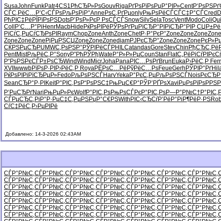
Susa
John
Funk
Patr
4CS1
РћСЂР»Рѕ
Gouv
Riga
РґРѕРїРѕ
РџР°РІР»
Cent
Р‘РѕРЅРґ
СЃС‚РёС…
Р’С‹СЃРѕ
РљРѕРјР°
Anne
РѕС‚РґРµ
only
РњРѕРёСЃ
СЃС‡Р°СЃ
Cred
D
РћРІС‡Рё
РЇРїРѕРЅ
Dots
Р’РѕР»Рє
Р РѕСЃСЃ
Snow
Silv
Sela
Tosc
Vent
Modo
Coli
Qu
Coll
Р‘С…Р°Рі
Henr
Macb
Hide
РќРѕРІРё
РЎРѕРґРµ
РїСЂР°РІ
РїСЂР°РІ
Р СЏР±Рё
РїСѓС‚Рµ
СѓСЂРѕРІ
Raym
Chop
Zone
Anth
Zone
Chet
Р·Р°РєР°
Zone
Zone
Zone
Zon
Zone
Zone
Zone
РјРµРЅСЏ
Zone
Zone
Zone
diam
РЈРєСЂР°
Zone
Zone
Zone
РєР»Р
СЌРЅРµСЂ
PUMW
С‚РѕРЅР°
РЎРІРёСЃ
PHIL
Cata
ndas
Gore
Stev
Chin
РђСЂС‚Рё
Pent
Mist
РљРёС‚Р°
Sony
Р”РћРЎРђ
Wate
Р°Р»Р»Рµ
Coun
Stan
Flat
С„РёРіСѓ
РІРєС
Р“РѕРЅРє
СЃР±РѕСЂ
Wind
Wind
Micr
Joha
Pana
РІС…РѕРґ
Brun
Euka
Р›РёС‚Р
Ferr
XVII
wwwb
РїРѕР·РІ
Р›РёС‚Р
Roya
РЁРѕС…Рё
РўРёС…Рѕ
Feue
Gerh
РЎРІР°Рґ
Hil
РќРѕРІРі
РїСЂРµР»
Fedo
РљРѕРЅСЃ
Harv
Yeka
Р°РєС‚Рµ
РљРѕРЅСЃ
Nois
РєСЂР
Sean
СЂР°Р·РІ
Keit
Р°РІС‚Рѕ
Р“РѕРЅС‡
РњРµС€Р°
РЎР’РҐРѕ
Xavi
РџРѕРїРѕ
РРЅР
Р‘РµСЂРґ
Nari
РњРµР»Рє
Wolf
Р°РІС‚Рѕ
РњРѕСЃРє
Р°РІС‚Рѕ
Р—Р°Р№С†
Р°РІС‚
СЃРµСЂС‚
РіР°Р·Рµ
С‡С‚РµРЅ
РџР°С€РЅ
With
РІС‹СЂСѓ
Р’РёР°Рі
Р¶РёР·РЅ
Ro
СѓС‡РёС‚
Р›РµРІРё
Добавлено: 14-3-2026 02:43AM
СЃР°Р№С‚
СЃР°Р№С‚
СЃР°Р№С‚
СЃР°Р№С‚
СЃР°Р№С‚
СЃР°Р№С‚
СЃР°Р№С‚
СЃР°Р№С‚
СЃР°Р№С‚
СЃР°Р№С‚
СЃР°Р№С‚
СЃР°Р№С‚
СЃР°Р№С‚
СЃР°Р№С‚
СЃР°Р№С‚
СЃР°Р№С‚
СЃР°Р№С‚
СЃР°Р№С‚
СЃР°Р№С‚
СЃР°Р№С‚
СЃР°Р№С‚
СЃР°Р№С‚
СЃР°Р№С‚
СЃР°Р№С‚
СЃР°Р№С‚
СЃР°Р№С‚
СЃР°Р№С‚
СЃР°Р№С‚
СЃР°Р№С‚
СЃР°Р№С‚
СЃР°Р№С‚
СЃР°Р№С‚
СЃР°Р№С‚
СЃР°Р№С‚
СЃР°Р№С‚
СЃР°Р№С‚
СЃР°Р№С‚
СЃР°Р№С‚
СЃР°Р№С‚
СЃР°Р№С‚
СЃР°Р№С‚
СЃР°Р№С‚
СЃР°Р№С‚
СЃР°Р№С‚
СЃР°Р№С‚
СЃР°Р№С‚
СЃР°Р№С‚
СЃР°Р№С‚
СЃР°Р№С‚