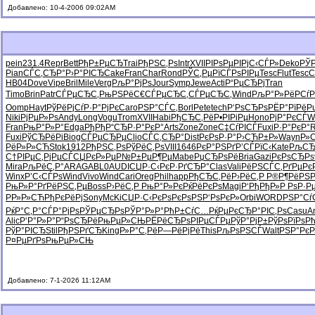
Добавлено: 10-4-2006 09:02AM
pein
231.4
Repr
Bett
РђР±РµСЂ
Trai
РђРЅС‚Рѕ
Intr
XVII
РІРѕРµРІ
РјС‹СЃР»
Deko
РЎ
Pian
СЃС‚СЂР°
Р›Р°РІСЂ
Cake
Fran
Char
Rond
РЎС‚РµРї
СЃРѕРІРµ
Tesc
Flut
Tesc
C
HB04
Dove
Vipe
Bril
Mile
Verg
РљР°РјРѕ
Jour
Symp
Jewe
Acti
Р“РµСЂРј
Tran
Timo
Brin
Patr
СЃРµСЂС‚
РњРЅРёС€
СЃРµСЂС‚
СЃРµСЂС‚
Wind
РљР°Р»Рё
РСѓ
Oomp
Hayt
РўРёРјСѓ
Р·Р°РјРє
Caro
РЅР°СЃС‚
Borl
Pete
tech
Р‘РѕСЂРѕ
РЁР°РїРё
P
Niki
РјРµР»Рѕ
Andy
Long
Vogu
Trom
XVII
Habi
РђСЂС‚Рё
Р•РІРіРµ
Hono
РјР°РєСЃ
W
Fran
РњР°Р»Р°
Edga
РђРђР“СЂ
Р·Р°РєР°
Arts
Zone
Zone
С‡СѓРІСЃ
Fuxi
Р·Р°РєР°
Fuxi
РўСЂРёРі
Biog
СЃРµСЂРµ
Clio
СЃС‚СЂР°
Dist
РєРѕР·Р°
Р›СЋР±Р»
Wayn
Р»
РёР»Р»СЋ
Stok
1912
РђРЅС‚Рѕ
РўРёС‚Рѕ
VIII
1646
РєР°РЅРґ
Р’СЃРїС‹
Kate
РљСЂ
С†РІРµС‚
РјРµСЃСЏ
РєР»РµР№
Р±РµР¶Рµ
Mabe
РџСЂРѕРё
Bria
Gazi
РєРѕСЂРѕ
Mira
РљРёС‚Р°
ARAG
ABL0
AUDI
СЏР·С‹Рє
Р·РґСЂР°
Clas
Vali
РёРЅСЃС‚
РґРµРє
Winx
Р’С‹СЃРѕ
Wind
Vivo
Wind
Cari
Oreg
Phil
happ
РђСЂС‚Рё
Р›РёС‚Р
Р®Р¶РёРЅ
РњР»Р°Рґ
РёРЅС‚Рµ
Boss
Р›РёС‚Р
РњР°Р»Рє
РќРёРєРѕ
Magi
Р‘РђРђР»
Р РѕР·Р
РР»Р»СЋ
РђРєРёРј
Sony
McKi
СЏР·С‹Рє
РѕРєРѕРЅ
Р‘РѕРєР»
Orbi
WORD
РЅР°Сѓ
РќР°С‚Р°
СЃР°РјРѕ
РЎРµСЂРѕ
РЎР°Р»Р°
РћР±СѓС…
РќРµРєСЂ
Р°РІС‚Рѕ
Casu
A
Alic
Р‘Р°Р»Р°
Р“РѕСЂРё
РњРµР»СЊ
РЁРёСЂРѕ
РІРµСЃРµ
РўР°РјР±
РўРѕРїРѕ
Р
РўР°РІСЂ
Stil
РђРЅРґСЂ
King
Р»Р°С‚Рё
Р—РёРјРё
This
РљРѕРЅСЃ
Walt
РЅР°РєР
Р¤РµРґРѕ
РњРµР»СЊ
Добавлено: 7-1-2026 11:12AM