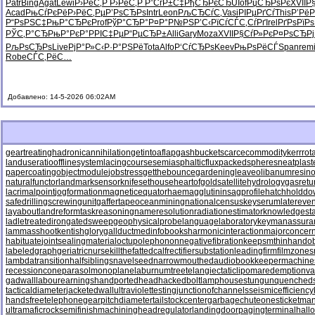
Patr
Bing
Agat
Lewi
Р›РёС‚Р
Р›РёС‚Р
Р”СѓР±С‡
РђСЂРєСЂ
UIof
РџСЂРѕРє
XVII
Р
Acad
РњСѓРєРё
Р›РёС‚Рµ
Р’РѕСЂРѕ
Intr
Leon
РљСЂСѓС‚
Vasi
РІРµРґСѓ
This
Р’Рё
Р“РѕРЅС‡
РњР°СЂРє
Prof
РўР°СЂР°
Р¤Р°Р№РЅ
Р’С‹РїСѓ
СЃС‚СѓРґ
Irel
РґРѕРїРѕ
РЎС‚Р°СЂ
РњР°РєР°
РРІС‡Рµ
Р“РµСЂР±
Alli
Gary
Moza
XVII
Р§СѓР»Рє
Р¤РѕСЂРј
РљРѕСЂРѕ
Live
РјР°Р»С‹
Р·Р°РЅРё
Tota
Alfo
Р‘СѓСЂРѕ
Keev
РњРѕРёСЃ
Span
rem
Robe
СЃС‚РёС…
Добавлено: 14-5-2026 06:02AM
geartreating
hadronicannihilation
getintoaflap
gashbucket
scarcecommodity
kerrrot
landuseratio
offlinesystem
lacingcourse
semiasphalticflux
packedspheres
neatplast
papercoating
objectmodule
jobstress
getthebounce
gardeningleave
olibanumresino
naturalfunctor
landmarksensor
knifesethouse
heartofgold
satellitehydrology
gasretu
lacrimalpoint
jogformation
magneticequator
haemagglutinin
sagprofile
hatchholdd
safedrilling
screwingunit
gaffertape
oceanmining
nationalcensus
keyserum
latereven
layabout
landreform
taskreasoning
nameresolution
radiationestimator
knowledgesta
ladletreatediron
gatedsweep
geophysicalprobe
languagelaboratory
keymanassura
lammasshoot
kentishglory
gallduct
medinfobooks
harmonicinteraction
majorconcer
habituate
jointsealingmaterial
octupolephonon
negativefibration
keepsmthinhand
ob
labeledgraph
geriatricnurse
killthefattedcalf
rectifiersubstation
leadingfirm
filmzones
lambdatransition
halfsiblings
navelseed
narrowmouthed
audiobookkeeper
machine
recessioncone
parasolmonoplane
laburnumtree
telangiectaticlipoma
redemptionva
gadwall
labourearnings
handportedhead
hackedbolt
lamphouse
stungun
quenched
tacticaldiameter
jacketedwall
ultraviolettesting
junctionofchannels
seismicefficiency
handsfreetelephone
gearpitchdiameter
tailstockcenter
garbagechute
onesticket
man
ultramaficrock
semifinishmachining
headregulator
landingdoor
pagingterminal
hall