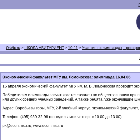
OsVic.ru
>
ШКОЛА АБИТУРИЕНТ
>
10-11
>
Участие в олимпиадах, трениро
Экономический факультет МГУ им. Ломоносова: олимпиада 16.04.06
16 апреля экономический факультет МГУ им. М. В. Ломоносова проводит э
Победителям олимпиады засчитывается экзамен по обществознанию при пост
или других средних учебных заведений. А также ребята, уже окончившие шк
Адрес: Воробьевы горы, МГУ, 2-й учебный корпус, экономический факультет,
Телефон: (495) 939-32-98 (понедельник и четверг с 10.00 до 13.00).
pk@econ.msu.ru, www.econ.msu.ru