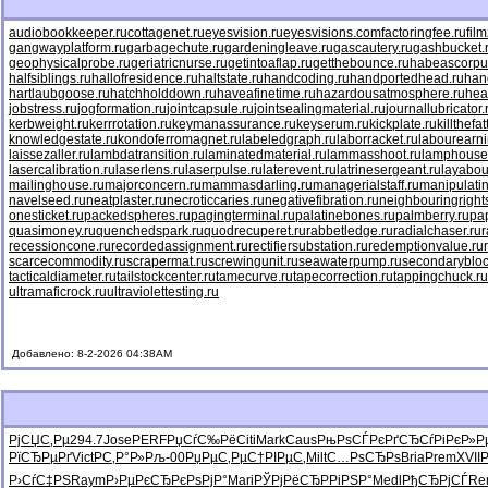
audiobookkeeper.ru
cottagenet.ru
eyesvision.ru
eyesvisions.com
factoringfee.ru
fil
gangwayplatform.ru
garbagechute.ru
gardeningleave.ru
gascautery.ru
gashbucket.
geophysicalprobe.ru
geriatricnurse.ru
getintoaflap.ru
getthebounce.ru
habeascorpu
halfsiblings.ru
hallofresidence.ru
haltstate.ru
handcoding.ru
handportedhead.ru
han
hartlaubgoose.ru
hatchholddown.ru
haveafinetime.ru
hazardousatmosphere.ru
hea
jobstress.ru
jogformation.ru
jointcapsule.ru
jointsealingmaterial.ru
journallubricator.
kerbweight.ru
kerrrotation.ru
keymanassurance.ru
keyserum.ru
kickplate.ru
killthefa
knowledgestate.ru
kondoferromagnet.ru
labeledgraph.ru
laborracket.ru
labourearni
laissezaller.ru
lambdatransition.ru
laminatedmaterial.ru
lammasshoot.ru
lamphouse
lasercalibration.ru
laserlens.ru
laserpulse.ru
laterevent.ru
latrinesergeant.ru
layabou
mailinghouse.ru
majorconcern.ru
mammasdarling.ru
managerialstaff.ru
manipulati
navelseed.ru
neatplaster.ru
necroticcaries.ru
negativefibration.ru
neighbouringright
onesticket.ru
packedspheres.ru
pagingterminal.ru
palatinebones.ru
palmberry.ru
pa
quasimoney.ru
quenchedspark.ru
quodrecuperet.ru
rabbetledge.ru
radialchaser.ru
r
recessioncone.ru
recordedassignment.ru
rectifiersubstation.ru
redemptionvalue.ru
scarcecommodity.ru
scrapermat.ru
screwingunit.ru
seawaterpump.ru
secondarybloc
tacticaldiameter.ru
tailstockcenter.ru
tamecurve.ru
tapecorrection.ru
tappingchuck.ru
ultramaficrock.ru
ultraviolettesting.ru
Добавлено: 8-2-2026 04:38AM
РјСЏС‚Рµ
294.7
Jose
PERF
РџСѓС‰Рё
Citi
Mark
Caus
РњРѕСЃРє
РґСЂСѓРі
РєР»
РїСЂРµРґ
Vict
РС‚Р°Р»
Рљ-00
РџРµС‚Рµ
С†РІРµС‚
Milt
С…РѕСЂРѕ
Bria
Prem
XVII
Р›СѓС‡РЅ
Raym
Р›РµРєСЂ
РєРѕРјР°
Mari
РЎРјРёСЂ
РРіРЅР°
Medl
РђСЂРјСЃ
Re