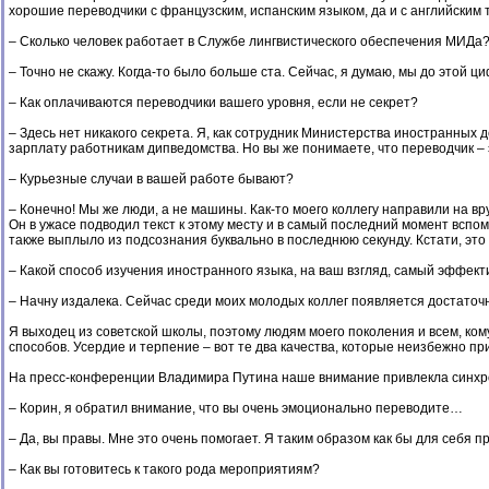
хорошие переводчики с французским, испанским языком, да и с английским 
– Сколько человек работает в Службе лингвистического обеспечения МИДа
– Точно не скажу. Когда-то было больше ста. Сейчас, я думаю, мы до этой ц
– Как оплачиваются переводчики вашего уровня, если не секрет?
– Здесь нет никакого секрета. Я, как сотрудник Министерства иностранных
зарплату работникам дипведомства. Но вы же понимаете, что переводчик – 
– Курьезные случаи в вашей работе бывают?
– Конечно! Мы же люди, а не машины. Как-то моего коллегу направили на вр
Он в ужасе подводил текст к этому месту и в самый последний момент вспом
также выплыло из подсознания буквально в последнюю секунду. Кстати, это
– Какой способ изучения иностранного языка, на ваш взгляд, самый эффек
– Начну издалека. Сейчас среди моих молодых коллег появляется достаточно
Я выходец из советской школы, поэтому людям моего поколения и всем, ком
способов. Усердие и терпение – вот те два качества, которые неизбежно пр
На пресс-конференции Владимира Путина наше внимание привлекла синхрон
– Корин, я обратил внимание, что вы очень эмоционально переводите…
– Да, вы правы. Мне это очень помогает. Я таким образом как бы для себя про
– Как вы готовитесь к такого рода мероприятиям?