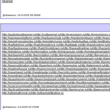
Stra
Hell
Добавлено: 14-3-2026 09:28AM
http://audiobookkeeper.ru
http://cottagenet.ru
http://eyesvision.ru
http://eyesvisions
http://gangwayplatform.ru
http://garbagechute.ru
http://gardeningleave.ru
http://gas
http://geophysicalprobe.ru
http://geriatricnurse.ru
http://getintoaflap.ru
http://getthe
http://halfsiblings.ru
http://hallofresidence.ru
http://haltstate.ru
http://handcoding.ru
h
http://hartlaubgoose.ru
http://hatchholddown.ru
http://haveafinetime.ru
http://hazar
http://jobstress.ru
http://jogformation.ru
http://jointcapsule.ru
http://jointsealingmateri
http://kerbweight.ru
http://kerrrotation.ru
http://keymanassurance.ru
http://keyserum.
http://knowledgestate.ru
http://kondoferromagnet.ru
http://labeledgraph.ru
http://lab
http://laissezaller.ru
http://lambdatransition.ru
http://laminatedmaterial.ru
http://lamm
http://lasercalibration.ru
http://laserlens.ru
http://laserpulse.ru
http://laterevent.ru
http
http://mailinghouse.ru
http://majorconcern.ru
http://mammasdarling.ru
http://manager
http://navelseed.ru
http://neatplaster.ru
http://necroticcaries.ru
http://negativefibratio
http://onesticket.ru
http://packedspheres.ru
http://pagingterminal.ru
http://palatinebo
http://quasimoney.ru
http://quenchedspark.ru
http://quodrecuperet.ru
http://rabbetle
http://recessioncone.ru
http://recordedassignment.ru
http://rectifiersubstation.ru
http
http://scarcecommodity.ru
http://scrapermat.ru
http://screwingunit.ru
http://seawater
http://tacticaldiameter.ru
http://tailstockcenter.ru
http://tamecurve.ru
http://tapecorrect
http://ultramaficrock.ru
http://ultraviolettesting.ru
Добавлено: 4-4-2026 02:15AM