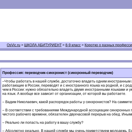
OsVic.ru
>
ШКОЛА АБИТУРИЕНТ
>
8-9 класс
>
Коротко о разных професс
Профессия: переводчик-синхронист (синхронный переводчик)
–Чтобы работать в нашей службе, достаточно владеть одним иностранным 
работающие в России, переводят и с иностранного языка на родной, и с ро
чем в России: нужно обязательно владеть двумя иностранными языками и ум
на язык. А вообще все зависит от организации, от которой вы работаете.
– Вадим Николаевич, какой распорядок работы у синхронистов? На саммите 
– В соответствии с требованиями Международной ассоциации синхронных пе
чистого рабочего времени, обязателен двухчасовой перерыв на обед. Иными
– Реально ли попасть на работу в вашу службу?
– Абсолютно реально. В нашей службе мы очень приветствуем молодежь. Есл