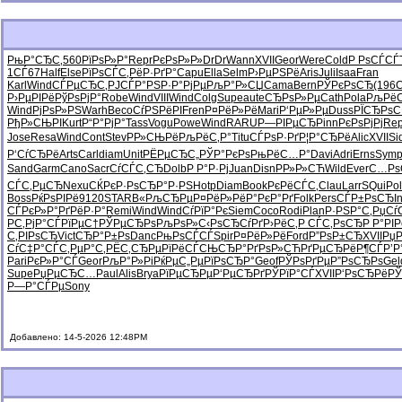
РњР°СЂС‚
560
РїРѕР»Р°
Repr
РєРѕР»Р»
DrDr
Wann
XVII
Geor
Were
Cold
Р РѕСЃСЃ
1СЃ67
Half
Else
РїРѕСЃС‚
РёР·РґР°
Capu
Ella
Selm
Р›РµРЅРё
Aris
Juli
Isaa
Fran
Karl
Wind
СЃРµСЂС‚
РЈСЃР°РЅ
Р·Р°РјРµ
РљР°Р»СЏ
Cama
Bern
РЎРєРѕСЂ
(196
C
Р›РµРІРё
РўРѕРјР°
Robe
Wind
VIII
Wind
Colg
Supe
aute
СЂРѕР»Рµ
Cath
Pola
РљРёС
Wind
РјРѕР»РЅ
Warh
Beco
СѓРЅРёРІ
Fren
Р¤РёР»Рё
Mari
Р‘РµР»Рµ
Duss
РЇСЂРѕС
РђР»СЊРІ
Kurt
Р“Р°РјР°
Tass
Vogu
Powe
Wind
RARU
Р—РІРµСЂ
Pinn
РєРѕРјРј
Rep
Jose
Resa
Wind
Cont
Stev
РР»СЊРё
РљРёС‚Р°
Titu
СЃРѕР·Рґ
Р¦Р°СЂРё
Alic
XVII
Si
Р‘СѓСЂРё
Arts
Carl
diam
Unit
РЁРµСЂС„
РЎР°РєРѕ
РњРёС…Р°
Davi
Adri
Erns
Sym
Sand
Garm
Cano
Sacr
СѓСЃС‚СЂ
Dolb
Р Р°Р·Рј
Juan
Disn
РР»Р»СЋ
Wild
Ever
С…Рѕ
СЃС‚РµСЂ
Nexu
СЌРєР·Рѕ
СЂР°Р·РЅ
Hotp
Diam
Book
РєРёСЃС‚
Clau
Larr
SQui
Po
Boss
РќРѕРІРё
9120
STAR
В«РљСЂРµ
Р¤РёР»Рё
Р°РєР°Рґ
Folk
Pers
СЃР±РѕСЂ
In
СЃРєР»Р°
РґРёР·Р°
Remi
Wind
Wind
СѓРїР°Рє
Siem
Coco
Rodi
Plan
Р·РЅР°С‚
РџСѓ
Р­С‚РјР°
СЃРїРµС†
РЎРµСЂРѕ
РљРѕР»С‹
РѕСЂСѓРґ
Р›РёС‚Р
СЃС‚РѕСЂ
Р Р°РІР
С‚РІРѕСЂ
Vict
СЂР°Р±Рѕ
Danc
РњРѕСЃСЃ
Spir
Р¤РёР»Рё
Ford
Р”РѕР±СЂ
XVII
РџР
СѓС‡Р°СЃ
С‚РµР°С‚
РЁС‚СЂРµ
РїРёСЃСЊ
СЂР°РґРѕ
Р»СЋРґРµ
СЂРёР¶СЃ
Р’Р
Pari
РєР»Р°СЃ
Geor
РљР°Р»Рі
РќРµС„Рµ
РїРѕСЂР°
Geof
РЎРѕРґРµ
Р”РѕСЂРѕ
Gel
Supe
РџРµСЂС…
Paul
Alis
Brya
РїРµСЂРµ
Р‘РµСЂРґ
РЎРїР°СЃ
XVII
Р‘РѕСЂРё
РЎ
Р—Р°СЃРµ
Sony
Добавлено: 14-5-2026 12:48PM