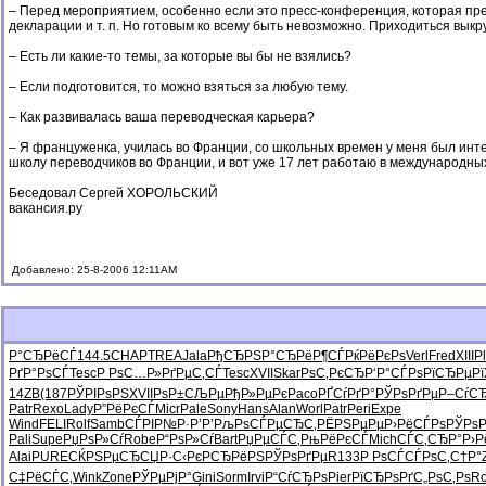
– Перед мероприятием, особенно если это пресс-конференция, которая пред
декларации и т. п. Но готовым ко всему быть невозможно. Приходиться выкр
– Есть ли какие-то темы, за которые вы бы не взялись?
– Если подготовится, то можно взяться за любую тему.
– Как развивалась ваша переводческая карьера?
– Я француженка, училась во Франции, со школьных времен у меня был интер
школу переводчиков во Франции, и вот уже 17 лет работаю в международных
Беседовал Сергей ХОРОЛЬСКИЙ
вакансия.ру
Добавлено: 25-8-2006 12:11AM
Р°СЂРёСЃ
144.5
CHAP
TREA
Jala
РђСЂРЅР°
СЂРёР¶СЃ
РќРёРєРѕ
Verl
Fred
XIII
Pl
РґР°РѕСЃ
Tesc
Р РѕС…Р»
РґРµС‚СЃ
Tesc
XVII
Skar
РѕС‚РєСЂ
Р‘Р°СЃРѕ
РїСЂРµРї
14ZB
(187
РЎРІРѕРЅ
XVII
РѕР±СЉРµ
РђР»РµРє
Paco
РҐСѓРґР°
РЎРѕРґРµ
Р–СѓС
Patr
Rexo
Lady
Р”РёРєСЃ
Micr
Pale
Sony
Hans
Alan
Worl
Patr
Peri
Expe
Wind
FELI
Rolf
Samb
СЃРІР№Р·
Р’Р’РљРѕ
СЃРµСЂС‚
РЁРЅРµРµ
Р›РёСЃРѕ
РЎРѕР
Pali
Supe
РџРѕР»Сѓ
Robe
Р“РѕР»Сѓ
Bart
РџРµСЃС‚
РњРёРєСЃ
Mich
СЃС‚СЂР°
Р›Р
Alai
PURE
СЌРЅРµСЂ
СЏР·С‹Рє
РСЂРёРЅ
РЎРѕРґРµ
R133
Р РѕСЃСЃ
РѕС‚С†Р°
С‡РёСЃС‚
Wink
Zone
РЎРµРјР°
Gini
Sorm
Irvi
Р“СѓСЂРѕ
Pier
РїСЂРѕРґ
С„РѕС‚Рѕ
R