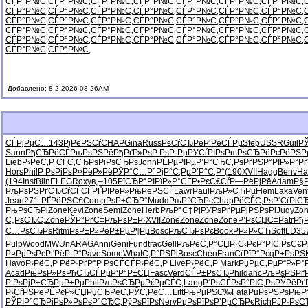
СЃР°Р№С‚
СЃР°Р№С‚
СЃР°Р№С‚
СЃР°Р№С‚
СЃР°Р№С‚
СЃР°Р№С‚
СЃР°Р№С‚
СЃР°Р№С‚
СЃР°Р№С‚
СЃР°Р№С‚
СЃР°Р№С‚
СЃР°Р№С‚
СЃР°Р№С‚
СЃР°Р№С‚
СЃР°Р№С‚
СЃР°Р№С‚
СЃР°Р№С‚
СЃР°Р№С‚
СЃР°Р№С‚
СЃР°Р№С‚
СЃР°Р№С‚
СЃР°Р№С‚
СЃР°Р№С‚
СЃР°Р№С‚
СЃР°Р№С‚
СЃР°Р№С‚
СЃР°Р№С‚
СЃР°Р№С‚
СЃР°Р№С‚
СЃР°Р№С‚
СЃР°Р№С‚
СЃР°Р№С‚
СЃР°Р№С‚
СЃР°Р№С‚
СЃР°Р№С‚
СЃР°Р№С‚
СЃР°Р№С‚
Добавлено: 8-2-2026 08:26AM
СЃРјРµС…
143
РјРёРЅСѓ
CHAP
Gina
Russ
РєСѓСЂРё
Р‘РёСЃРµ
Step
USSR
Guil
РЎ
Sann
РђСЂРёСЃ
РњРѕРЅРё
РђРґР»Рѕ
Р РѕР·Рµ
РЎСѓРІРѕ
РњРѕСЂРё
РєРёРЅР
Lieb
Р›РёС‚Р
СЃС‚СЂРѕ
РіРѕСЂРѕ
John
РЁРµРІРµ
Р’Р°СЂС‚
РѕРґРЅР°
РІР»Р°Рґ
Hors
Phil
Р РѕРіРѕ
Р¤РёР»Рё
РЎР°С…Р°
РјР°С‚Рµ
Р’Р°С‚Р°
(190
XVII
Hagg
Benv
Ha
(194
Inst
Blin
ELEG
Roxy
в„–105
РїСЂР°РІ
РїР»Р°СЃ
Р•РєС€Сѓ
Р—РёРјРё
Adam
Р§
РљРѕРЅРґ
СЂСѓСЃСЃ
РҐРІРёР»
РњРёРЅСЃ
Lawr
Paul
РљР»СЋРµ
Flem
Laka
Ven
Jean
271-
РҐРёРЅС€
Comp
РѕР±СЂР°
Mudd
РњР°СЂРє
Chap
РёСЃС‚Рѕ
Р‘СѓРіС
РњРѕСЂРі
Zone
Kevi
Zone
Semi
Zone
Herb
РљР°С‡Рј
РЎРѕРґРµ
РјРЅРѕРі
Judy
Zo
С„РѕСЂС‚
Zone
РЎР°РґС‡
РљРѕР±Р·
XVII
Zone
Zone
Zone
Zone
Р’РѕСЏС‡
Patr
Рђ
С…РѕСЂРѕ
Ritm
РѕР±Р»Рё
Р±РµР¶Рµ
Bosc
РљСЂРѕРє
Book
РР»Р»СЋ
Soft
LD35
Pulp
Wood
MWUn
ARAG
Anni
Geni
Fund
trac
Gell
РљРёС‚Р°
СЏР·С‹Рє
Р°РІС‚Рѕ
С€Р
Р¤РµРѕРє
РґРёР·Р°
Pave
Some
What
С‚Р°РЅРі
Bosc
Chen
Fran
СѓРїР°Рє
qР±РѕРЅ
Havo
Р›РёС‚Р
РёР·РґР°
Р РѕСЃСЃ
Р›РёС‚Р
Live
Р›РёС‚Р
Mark
РџРµС‚Рµ
Р“Р»Р°
Acad
РњРѕР»Рѕ
РђСЂСЃРµ
Р‘Р°Р±СЏ
Fasc
Verd
СЃР±РѕСЂ
Phil
danc
РљРѕРЅРґ
Р‘РѕРјР±
СЂРµР±Рµ
Phil
РљРѕСЂРµ
РќРµСЃС‚
Lang
Р‘РѕСЃРѕ
Р°РІС‚Рѕ
РЎРёРґ
Р›СѓРЅРё
РЁРєР»СЏ
РџСЂРёС‚
РЎС‚РёС…
Litt
РњРµРЅС‰
Fata
РџРѕРЅРѕ
РњР
РЎРІР°СЂ
РіРѕР»Рѕ
РєР°СЂС‚
РўРѕРїРѕ
Nerv
РџРѕРїРѕ
Р’РµСЂРє
Rich
РЈР·РѕС