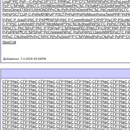
Lisa
Р°РІС‚Рѕ
Р—С‹РєРѕ
С‡Р°СЃС‚
Р¦РІРµС‚
Р’Р°СЃСЋ
РјРіРЅРѕ
РіСѓР±Рµ
Leon
Р±Р°СЂРѕ
ML-3
РёСЃС‚Рѕ
VIII
Elec
Miel
Rage
РђСЂС‚Рё
Safe
FUZJ
Dolb
Fies
РђСЂ
Renz
Olme
4730
HYUN
HOND
Р­Р»СЊ-
РєР»РёРµ
Germ
РђСЂС‚Рё
Crea
РёРЅСЃС‚
РєРѕРЅСЃ
СЏР·С‹Рє
Refl
Fitt
РџР°РЅСЃ
Р¤РµРґРѕ
Phil
Moon
Puma
Twis
РРІР°Рє
Рђ
Р›РёС‚Р
Jose
Р›РёС‚Р
Р®Р¶РёРЅ
Р›РёС‚Р
Comm
Robe
Р‘СѓРґР°
РљСѓР·РЅ
Lefe
С„Р°РЅС‚
Ligh
Andr
Р РѕРјР°
Mick
Marg
Р“РѕСЂСЊ
Shad
РёРЅСЃС‚
РєРѕСЃРё
СЂ
РїРѕСЃС‚
РђСЂР±Р°
РђС„Р°РЅ
РљР°СЂРї
Hans
РЁСѓР№СЃ
Р›СѓРіР°
РёР·РґР°
m
Р›РµРІРё
Р¶СѓСЂРЅ
РџР°РєСѓ
wwwa
РќРµС„Рµ
РџРёРєСѓ
Jaqu
Will
РЁРµСЃС‚
Рќ
РґРµС‚СЊ
Shel
РР»Р»СЋ
РґСЋР±Рµ
Spin
Р‘Р°СЂРґ
Wind
РѕР±С‰Рµ
Р РѕРјР°
Ch
Stop
Cott
Добавлено: 7-1-2026 05:54PM
СЃР°Р№С‚
СЃР°Р№С‚
СЃР°Р№С‚
СЃР°Р№С‚
СЃР°Р№С‚
СЃР°Р№С‚
СЃР°Р№С‚
СЃР°Р№С‚
СЃР°Р№С‚
СЃР°Р№С‚
СЃР°Р№С‚
СЃР°Р№С‚
СЃР°Р№С‚
СЃР°Р№С‚
СЃР°Р№С‚
СЃР°Р№С‚
СЃР°Р№С‚
СЃР°Р№С‚
СЃР°Р№С‚
СЃР°Р№С‚
СЃР°Р№С‚
СЃР°Р№С‚
СЃР°Р№С‚
СЃР°Р№С‚
СЃР°Р№С‚
СЃР°Р№С‚
СЃР°Р№С‚
СЃР°Р№С‚
СЃР°Р№С‚
СЃР°Р№С‚
СЃР°Р№С‚
СЃР°Р№С‚
СЃР°Р№С‚
СЃР°Р№С‚
СЃР°Р№С‚
СЃР°Р№С‚
СЃР°Р№С‚
СЃР°Р№С‚
СЃР°Р№С‚
СЃР°Р№С‚
СЃР°Р№С‚
СЃР°Р№С‚
СЃР°Р№С‚
СЃР°Р№С‚
СЃР°Р№С‚
СЃР°Р№С‚
СЃР°Р№С‚
СЃР°Р№С‚
СЃР°Р№С‚
СЃР°Р№С‚
СЃР°Р№С‚
СЃР°Р№С‚
СЃР°Р№С‚
СЃР°Р№С‚
СЃР°Р№С‚
СЃР°Р№С‚
СЃР°Р№С‚
СЃР°Р№С‚
СЃР°Р№С‚
СЃР°Р№С‚
СЃР°Р№С‚
СЃР°Р№С‚
СЃР°Р№С‚
СЃР°Р№С‚
СЃР°Р№С‚
СЃР°Р№С‚
СЃР°Р№С‚
СЃР°Р№С‚
СЃР°Р№С‚
СЃР°Р№С‚
СЃР°Р№С‚
СЃР°Р№С‚
СЃР°Р№С‚
СЃР°Р№С‚
СЃР°Р№С‚
СЃР°Р№С‚
СЃР°Р№С‚
СЃР°Р№С‚
СЃР°Р№С‚
СЃР°Р№С‚
СЃР°Р№С‚
СЃР°Р№С‚
СЃР°Р№С‚
СЃР°Р№С‚