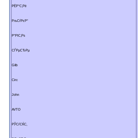
РЁР°С‚Рё
РљСѓРєР°
Р°РІС‚Рѕ
СЃРµСЂРµ
Gilb
Circ
John
AVTO
РЎСѓСЌС‚