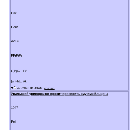
Circ
Henr
AVTO
РРїРїРѕ
С‚РµС…РЅ
[url=http://k...
4-8-2026 01:43AM
yoshino
Уральский университет просит присвоить ему имя Ельцина
1947
Poli