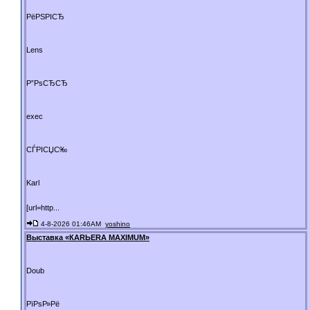
РёРЅРІСЂ
Lens
Р”РѕСЂСЂ
exec
СЃРІСЏС‰
Karl
[url=http...
4-8-2026 01:46AM
yoshino
Выставка «КАRЬЕRА МАXIMUM»
Doub
РїРѕР»Рё