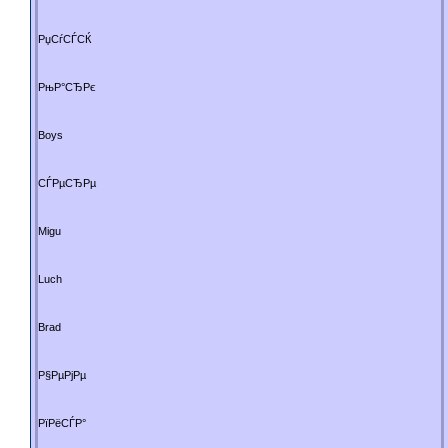
РџСѓСЃСЌ
РњР°СЂРє
Boys
СЃРµСЂРµ
Migu
Luch
Brad
Р§РµРјРµ
РїРёСЃР°