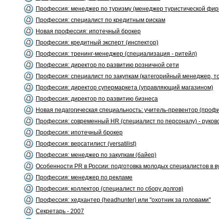
Профессия: менеджер по туризму (менеджер туристической фи
Профессия: специалист по кредитным рискам
Новая профессия: ипотечный брокер
Профессия: кредитный эксперт (инспектор)
Профессия: тренинг-менеджер (специализация - ритейл)
Профессия: директор по развитию розничной сети
Профессия: специалист по закупкам (категорийный менеджер, т
Профессия: директор супермаркета (управляющий магазином)
Профессия: директор по развитию бизнеса
Новая педагогическая специальность: учитель-превентор (проф
Профессия: современный HR (специалист по персоналу) - руков
Профессия: ипотечный брокер
Профессия: версатилист (versatilist)
Профессия: менеджер по закупкам (байер)
Особенности PR в России: подготовка молодых специалистов в в
Профессия: менеджер по рекламе
Профессия: коллектор (специалист по сбору долгов)
Профессия: хедхантер (headhunter) или "охотник за головами"
Секретарь - 2007