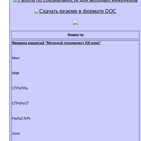
Новости
Ярмарка вакансий "Молодой специалист XXI века"
Mast
Walk
СЃРѕРІРµ
СЃРѕР±СЃ
РњРµСЂРє
Zone