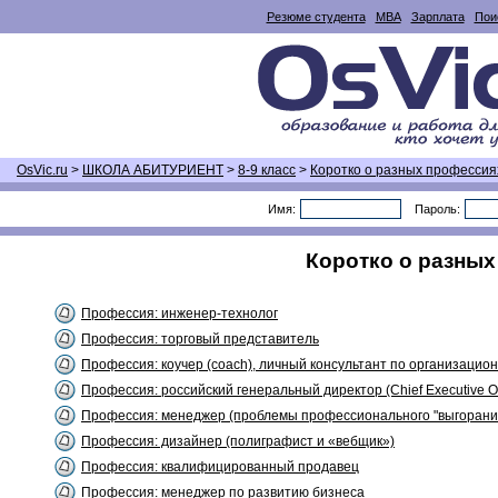
Резюме студента
MBA
Зарплата
Пои
OsVic.ru
>
ШКОЛА АБИТУРИЕНТ
>
8-9 класс
>
Коротко о разных профессия
Имя:
Пароль:
Коротко о разных 
Профессия: инженер-технолог
Профессия: торговый представитель
Профессия: коучер (coach), личный консультант по организацио
Профессия: российский генеральный директор (Chief Executive Of
Профессия: менеджер (проблемы профессионального "выгорания
Профессия: дизайнер (полиграфист и «вебщик»)
Профессия: квалифицированный продавец
Профессия: менеджер по развитию бизнеса