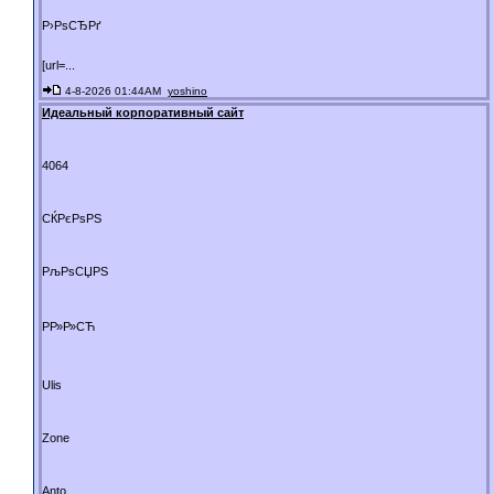
Р›РѕСЂРґ
[url=...
4-8-2026 01:44AM
yoshino
Идеальный корпоративный сайт
4064
СЌРєРѕРЅ
РљРѕСЏРЅ
РР»Р»СЋ
Ulis
Zone
Anto