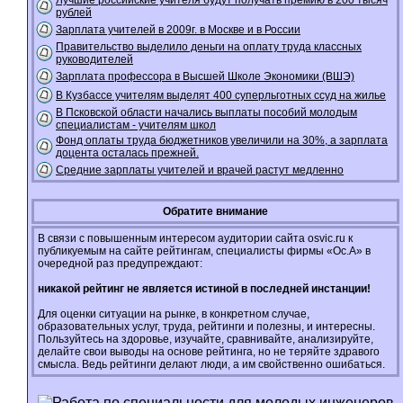
Лучшие российские учителя будут получать премию в 200 тысяч
рублей
Зарплата учителей в 2009г. в Москве и в России
Правительство выделило деньги на оплату труда классных
руководителей
Зарплата профессора в Высшей Школе Экономики (ВШЭ)
В Кузбассе учителям выделят 400 суперльготных ссуд на жилье
В Псковской области начались выплаты пособий молодым
специалистам - учителям школ
Фонд оплаты труда бюджетников увеличили на 30%, а зарплата
доцента осталась прежней.
Средние зарплаты учителей и врачей растут медленно
Обратите внимание
В связи с повышенным интересом аудитории сайта osvic.ru к
публикуемым на сайте рейтингам, специалисты фирмы «Ос.А» в
очередной раз предупреждают:
никакой рейтинг не является истиной в последней инстанции!
Для оценки ситуации на рынке, в конкретном случае,
образовательных услуг, труда, рейтинги и полезны, и интересны.
Пользуйтесь на здоровье, изучайте, сравнивайте, анализируйте,
делайте свои выводы на основе рейтинга, но не теряйте здравого
смысла. Ведь рейтинги делают люди, а им свойственно ошибаться.