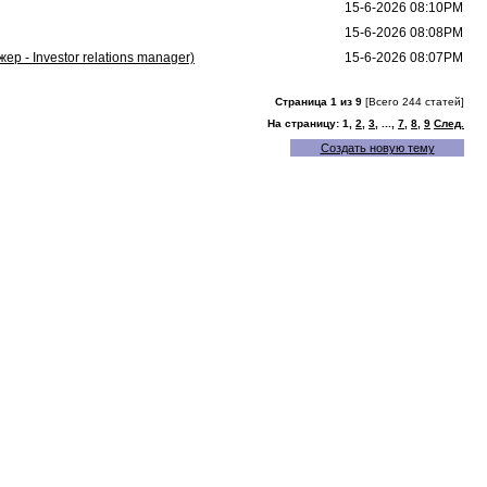
15-6-2026 08:10PM
15-6-2026 08:08PM
 - Investor relations manager)
15-6-2026 08:07PM
Страница 1 из 9
[Всего 244 статей]
На страницу:
1,
2
,
3
,
...,
7
,
8
,
9
След.
Создать новую тему