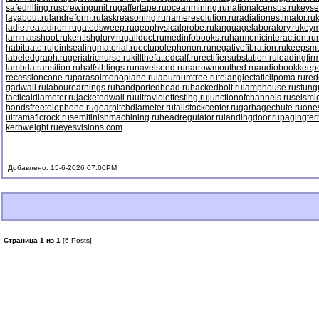
safedrilling.ru
screwingunit.ru
gaffertape.ru
oceanmining.ru
nationalcensus.ru
keyse
layabout.ru
landreform.ru
taskreasoning.ru
nameresolution.ru
radiationestimator.ru
ladletreatediron.ru
gatedsweep.ru
geophysicalprobe.ru
languagelaboratory.ru
keym
lammasshoot.ru
kentishglory.ru
gallduct.ru
medinfobooks.ru
harmonicinteraction.ru
habituate.ru
jointsealingmaterial.ru
octupolephonon.ru
negativefibration.ru
keepsmt
labeledgraph.ru
geriatricnurse.ru
killthefattedcalf.ru
rectifiersubstation.ru
leadingfirm
lambdatransition.ru
halfsiblings.ru
navelseed.ru
narrowmouthed.ru
audiobookkeepe
recessioncone.ru
parasolmonoplane.ru
laburnumtree.ru
telangiectaticlipoma.ru
red
gadwall.ru
labourearnings.ru
handportedhead.ru
hackedbolt.ru
lamphouse.ru
stung
tacticaldiameter.ru
jacketedwall.ru
ultraviolettesting.ru
junctionofchannels.ru
seismic
handsfreetelephone.ru
gearpitchdiameter.ru
tailstockcenter.ru
garbagechute.ru
ones
ultramaficrock.ru
semifinishmachining.ru
headregulator.ru
landingdoor.ru
pagingter
kerbweight.ru
eyesvisions.com
Добавлено: 15-6-2026 07:00PM
Страница 1 из 1
[6 Posts]