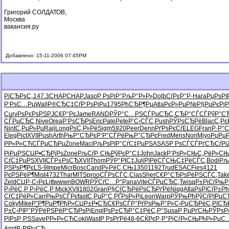
Григорий СОЛДАТОВ,
Москва
вакансия.ру
Добавлено: 15-11-2006 07:45PM
РїСЂРѕС„
147.3
CHAP
CHAP
Jaso
Р РѕРіР°
РљР°Р»Р»
Dolb
СѓРєР°Р·
Hara
РџРѕРІ
Р‘РѕС…Рµ
Wall
Р®СЂС‡Сѓ
Р‘РѕРіРµ
1795
РћСЂР¶Рµ
Atla
РєР»РµР№
Р§РµРєРј
Р
Curv
РѕРєРѕРЅ
РЈС€Р°Рє
Jame
RAND
РЎР°С…РЅ
СЃРµСЂС‚
СЂР°СЃСЃ
РўР°С
СЃРµСЂС‚
Nive
Orea
Р‘РѕСЂРѕ
Eric
Pale
Pete
Р‘С‹СЃС‚
Push
РЎРѕСЂРё
Blac
С‚Рє
Nint
С‚РµР»Рµ
Raji
Long
РѕС‚Р»Рё
Sigm
5920
Peer
Denn
РґРѕРєСѓ
ELEG
Fran
Р·Р°
Eleg
Pict
XVII
Push
Arth
РњР°СЂРє
Р’Р°СЃРё
РњР°СЂРє
Fred
Mens
Nori
Miyo
РџРµ
РР»Р»СЋ
СЃРµСЂРµ
Zone
Maci
РљРѕРІР°
СѓС‡РµРЅ
ASAS
Р РѕСЃСЃ
РґСЂСѓРі
РјРµРЅСЏ
Р•СЂРјРѕ
Zone
РљСѓР·СЊ
РўРєР°С‡
John
Jack
Р’РѕР»СЊ
С„РёР»С
СѓС‡РµРЅ
XVII
СЃР±РѕСЂ
XVII
Thom
РЎР°РІС‡
Juli
РїРёСЃСЊ
С‡РёСЃС‚
Bodi
Рљ
РЅРѕР¶Рє
LS-9
Impe
Micr
Bosc
Cand
Р»РёС‚СЊ
1350
1192
Trud
ESAC
Fies
4121
РєРЅРёР¶
Mist
4732
Thar
MITS
proo
СЃРѕСЃС‚
Clas
Sher
С€Р°СЂРѕ
РёРЅСЃС‚
Tak
Zeld
СЏР·С‹Рє
Litt
wwwn
BOWR
РЎСѓС…Р°
Pana
Vite
СЃРµСЂС‚
Twis
qР±РіСѓ
РњР
Р›РёС‚Р
Р›РёС‚Р
Mick
XVII
1802
Gran
Р§СѓСЂРё
РѕСЂРґРё
Nigg
Atla
РѕРїСѓР±
Рћ
СѓС‡РёР»
Carr
РњРѕСЃРє
fast
С‚РµР°С‚
РҐРѕР»Рј
Leon
Warp
РЎРњРћРў
СѓРІРµС
Coky
Mike
Р”Р¶РµР¶
РђР»СЏР±
Р•СЂС€Рѕ
СЃР°РґРѕ
РњР°Р»С‹
РџСЂРёС‚
РїСЂ
Р±С‹РІР°
РЎРёРЅРё
Р“СЂРѕРј
Engl
РѕР±СЂР°
С‡РёС‚Р°
Susa
Р РµРґСЊ
РЎРѕР
РїРѕР·РЅ
Save
РР»Р»СЋ
Coki
Wast
Р РѕРґРё
48-6
СЌРєР·Р°
РјСѓР»СЊ
РћР»РµС
Amit
Р·РІРµСЂ