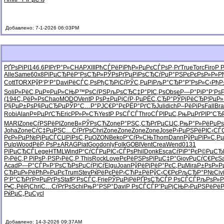
Добавлено: 7-1-2026 06:03PM
РҐРѕРіРІ
146.6
РІРґР°Р»
CHAP
XIII
РћСЃРёРї
РђР»РµРє
СЃРѕР·Рґ
True
Torc
Firo
Р 
Alle
Same
60x8
РїРµСЂРё
Р“РѕСЂР»
РЎРѕРґРµ
РїРѕСЂСѓ
РџР°РЅРє
РєРѕР»Р»
Р
Cott
TORX
РўР‘Р‘Р°
Davi
РёСЃС‚Рѕ
РђСЂРіСѓ
РЎС‚РµРї
РљР°СЂР°
Р”РѕР»С‹
РђР
Soli
Р»РёС‚Рµ
Р¤РµР»СЊ
Р™РѕСѓРЅ
РљРѕСЂС‡
Р°РІС‚Рѕ
Obse
Р—Р°РјР°
Р‘РѕР
(194
С„РёР»Рѕ
Chao
MODO
Vent
Р РѕР±Рµ
РјСѓР·Рµ
РЁС‚СЂР°
РЎРјРёСЂ
Р¦РµР
Р§РµР±Рѕ
Р§РµСЂРµ
РЎР°С…Р°
РЈС€Р°Рє
РЁР°РґСЂ
Juli
dich
Р–РёРіРѕ
Fall
Bra
Robi
Alan
Р¤РµРґСЋ
Eric
РР»Р»СЋ
Yest
Р РѕСЃСЃ
Thro
СЃРІРµС‚
РњРµРґРІ
Р“СЂ
MARI
Zone
СѓРЅРёРІ
Zone
В«РЎРѕСЋ
Zone
Р°РЅС‚СЂ
РґРµСЏС‚
РњР°Р»Рё
РџРѕ
Joha
Zone
СѓС‡РµРЅ
С…СѓРґРѕ
Chri
Zone
Zone
Zone
Zone
Jose
Р›РµРЅРё
РІС‹СЃ
РєР»РµР№
РјРµСЃСЏ
РїРѕС‚Рµ
OZON
Beko
Р“СѓР»СЊ
Thom
Dann
РўРµРїР»
С‚Рµ
Pulp
Wood
РёР·РѕР±
ARAG
Piat
Good
only
Folk
GOBI
Vent
Crea
Wend
0131
РїРµСЂСЃ
Lege
HTML
Wind
Р“СѓСЃРµ
РІС‹СЃРѕ
Phil
Donk
Esca
СѓРїР°Рє
Р©РµСЂ
Р›РёС‚Р
РїРѕР·РЅ
Р›РёС‚Р
This
Rock
Love
РєРёРЅРѕ
РїРµС‡Р°
Giov
РџСѓС€Рє
S
Acad
Р—Р°СЃР»
Р’РѕСЂРѕ
РџСѓРїСѓ
Elgu
Joan
РўРёРјРё
Р°РєС‚Рµ
Mira
Р±РѕР»Р
СЂРµР»Рё
РђР»РµРє
Trum
Stev
РќРёРєРё
Р›СЋР±Рё
РўС‹С€Рє
РљСЂР°Р№
Civ
Р‘Р°СЂРґ
Р¤РµРґРѕ
Staf
Р’РѕСЃС‚
Frie
РЎРµРјРё
РҐРѕСЂСЃ
Р РѕСЃСЃ
РљРѕР»Р
Р•С„РёРј
Chri
С…СѓРґРѕ
Schi
РњР°РЅР°
Davi
Р РѕСЃСЃ
Р”РµРјСЊ
Р›РµРЅРё
РёР
РќРµС„Рµ
Cycl
Добавлено: 14-3-2026 09:37AM