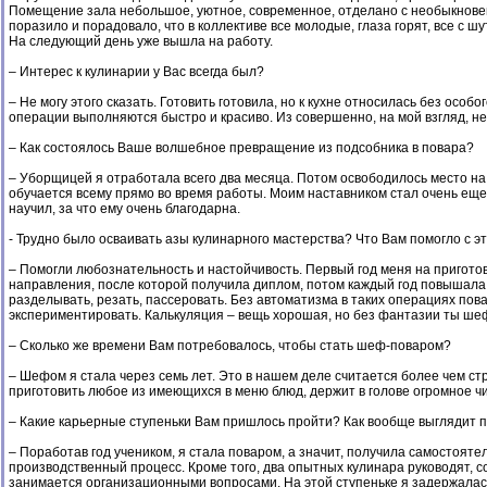
Помещение зала небольшое, уютное, современное, отделано с необыкновенны
поразило и порадовало, что в коллективе все молодые, глаза горят, все с шу
На следующий день уже вышла на работу.
– Интерес к кулинарии у Вас всегда был?
– Не могу этого сказать. Готовить готовила, но к кухне относилась без осо
операции выполняются быстро и красиво. Из совершенно, на мой взгляд, н
– Как состоялось Ваше волшебное превращение из подсобника в повара?
– Уборщицей я отработала всего два месяца. Потом освободилось место на 
обучается всему прямо во время работы. Моим наставником стал очень еще 
научил, за что ему очень благодарна.
- Трудно было осваивать азы кулинарного мастерства? Что Вам помогло с э
– Помогли любознательность и настойчивость. Первый год меня на приготов
направления, после которой получила диплом, потом каждый год повышала 
разделывать, резать, пассеровать. Без автоматизма в таких операциях пова
экспериментировать. Калькуляция – вещь хорошая, но без фантазии ты ше
– Сколько же времени Вам потребовалось, чтобы стать шеф-поваром?
– Шефом я стала через семь лет. Это в нашем деле считается более чем с
приготовить любое из имеющихся в меню блюд, держит в голове огромное чис
– Какие карьерные ступеньки Вам пришлось пройти? Как вообще выглядит п
– Поработав год учеником, я стала поваром, а значит, получила самостояте
производственный процесс. Кроме того, два опытных кулинара руководят, с
занимается организационными вопросами. На этой ступеньке я задержалас