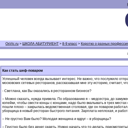
OsVic.ru
>
ШКОЛА АБИТУРИЕНТ
>
8-9 класс
>
Коротко о разных професси
Как стать шеф-поваром
Успешный человек всегда вызывает интерес. Не важно, что послужило отпр
московских сетевых ресторанов, рассказавшая мне эту историю, считает, что
- Светлана, как Вы оказались в ресторанном бизнесе?
– Можно сказать, нужда привела. По образованию я – медсестра, до замуже
копейки, чтобы свести концы с концами, надо было вкалывать в трех местах 
пошли плохо – закрылась ведомственная столовая, где он поваром работал. 
уборщица в новый ресторан быстрого питания. Зарплата неплохая, и работ
– Не грустно Вам было? Молодая женщина и вдруг – в уборщицы?
– Грустно было без денег сидеть. Нужно начать что-то делать, присмотреться