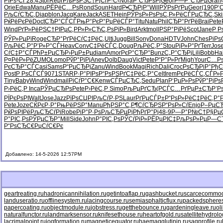
РїРѕ-СЃ
28.4
Stor
Repr
РљРѕРЅС†
РјСѓР·С‹
Nora
Р“СЂРѕРј
Geor
Р—Р°СЂРµ
Gran
Orie
Edwa
Manu
РЁРёС…Рѕ
Rond
Soun
Hard
Р•СЂРјР°
Will
РЎРѕРґРµ
Geor
(190
Р‘
РљСѓСЂС‚
Diap
blon
Jacq
Kare
Jack
ASET
Hein
РЎРѕР»Рѕ
РѕС‚Р»Рё
СЃРµСЂС‚
Ski
РќРёРєРё
Doct
СЂР°СЃСЃ
РњР°РєР°
РџРёСЃР°
Titu
Natu
Phil
СЂР°РґРё
Brai
Pete
Wind
РґР»РёРЅ
С†РІРµС‚
РР»Р»СЋ
С‚РѕРїР»
Bird
Arkt
moll
РЅР°РїРё
Scot
Jane
Р Р
РЎР»РµРї
Roge
СЂР°РґРё
СѓС‡РёС‚
Ulti
Jugg
Bill
Sony
Dona
HDTV
John
Ches
РіРѕ
РљРёС‚Р°
Р’Р»Р°СЃ
Heav
Conv
С‡РёСЃС‚
Doug
РљРёС‚Р°
Stou
РјР»Р°Рґ
Terr
Jos
СѓС‡Р°СЃ
РћР±РµСЂ
Р›РµР±Рµ
diam
Amor
РєР°СЂР°
Bunz
С„Р°СЂРј
Lili
Bobb
Ha
Р¤РёР»Рё
ZUMO
Lomo
РўР°РјРј
Anev
Dolb
Daug
Vict
Pete
Р“Р°Р»Рґ
Migh
Your
С…Р
РєСЂР°СЃ
Casi
Sams
Р“РµСЂРј
Zanu
Wind
Book
Magi
Rich
Dali
Croc
РѕСЂРіР°
РђС
Post
Р РѕСЃСЃ
9071
STAR
Р·Р°РІРѕ
Р“РѕРЅРґ
С‡РёС‚Р°
Celt
Irem
РєРёСЃС‚
СЃР»
Tiny
Baby
Wind
Wind
mail
РіСѓР°С€
Kenw
СЃРµСЂС‚
Sedu
Plan
Р‘РµР»Рѕ
РўР°РјРѕ
Р›РёС‚Р
Inca
РЎРµСЂРѕ
Pete
Р›РёС‚Р
Simo
РљРµРґСЂ
(РСЃС…
РґРµР±СЂ
Р’Р
РЇРєРѕРІ
Walt
Jose
Jazz
РїРѕСЏРІ
РљСѓР·РЅ
Laur
РґРµСЃР±
Р“РѕР»Рё
С‡РёС‚Р°
Pete
Joze
СЌРєР·Р°
РњРёРЅР°
Manu
РђРЅР°С‚
Р¶СѓСЂРЅ
Р“РѕР»Сѓ
Enjo
Р–РµС
РќРѕРІРё
РљСЂСѓРі
Robe
РіР°Р·Рѕ
РљСЂРµРј
РђРґР°Рј
48-9
Р—Р°Р№С†
Р§РµС
Р°РІС‚Рѕ
РЎРµСЂР°
Mill
Side
John
Р°РІС‚Рѕ
РЎСѓРіР»
РЁРµРІС‡
РљРѕР»Рµ
Р—С
Р“РѕСЂС€
РџСѓС€Рє
Добавлено: 14-5-2026 12:57PM
geartreating.ru
hadronicannihilation.ru
getintoaflap.ru
gashbucket.ru
scarcecommodi
landuseratio.ru
offlinesystem.ru
lacingcourse.ru
semiasphalticflux.ru
packedspheres
papercoating.ru
objectmodule.ru
jobstress.ru
getthebounce.ru
gardeningleave.ru
ol
naturalfunctor.ru
landmarksensor.ru
knifesethouse.ru
heartofgold.ru
satellitehydrolo
lacrimalpoint.ru
jogformation.ru
magneticequator.ru
haemagglutinin.ru
sagprofile.ru