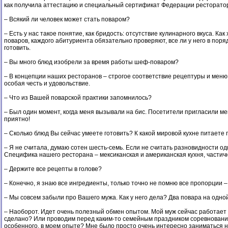
как получила аттестацию и специальный сертификат Федерации ресторатор
– Всякий ли человек может стать поваром?
– Есть у нас такое понятие, как бридость: отсутствие кулинарного вкуса. К
поваров, каждого абитуриента обязательно проверяют, все ли у него в поря
готовить.
– Вы много блюд изобрели за время работы шеф-поваром?
– В концепции наших ресторанов – строгое соответствие рецептуры и меню, 
особая честь и удовольствие.
– Что из Вашей поварской практики запомнилось?
– Был один момент, когда меня вызывали на бис. Посетители пригласили ме
приятно!
– Сколько блюд Вы сейчас умеете готовить? К какой мировой кухне питаете
– Я не считала, думаю сотен шесть-семь. Если не считать разновидности о
Специфика нашего ресторана – мексиканская и американская кухня, частич
– Держите все рецепты в голове?
– Конечно, я знаю все ингредиенты, только точно не помню все пропорции –
– Мы совсем забыли про Вашего мужа. Как у него дела? Два повара на одной
– Наоборот. Идет очень полезный обмен опытом. Мой муж сейчас работает 
сделано? Или проводим перед каким-то семейным праздником соревнование: ч
особенного, в моем опыте? Мне было просто очень интересно заниматься но