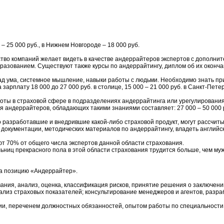
– 25 000 руб., в Нижнем Новгороде – 18 000 руб.
тво компаний желает видеть в качестве андеррайтеров экспертов с дополни
зованием. Существуют также курсы по андеррайтингу, диплом об их оконча
 ума, системное мышление, навыки работы с людьми. Необходимо знать при
плату 18 000 до 27 000 руб. в столице, 15 000 – 21 000 руб. в Санкт-Петерб
ты в страховой сфере в подразделениях андеррайтинга или урегулирования
деррайтеров, обладающих такими знаниями составляет: 27 000 – 50 000 руб. 
азработавшие и внедрившие какой-либо страховой продукт, могут рассчитывать
документации, методических материалов по андеррайтингу, владеть английск
т 70% от общего числа экспертов данной области страхования.
ьниц прекрасного пола в этой области страхования трудится больше, чем му
а позицию «Андеррайтер».
ния, анализ, оценка, классификация рисков, принятие решения о заключении
ализ страховых показателей; консультирование менеджеров и агентов, разра
ии, переченем должностных обязанностей, опытом работы по специальности