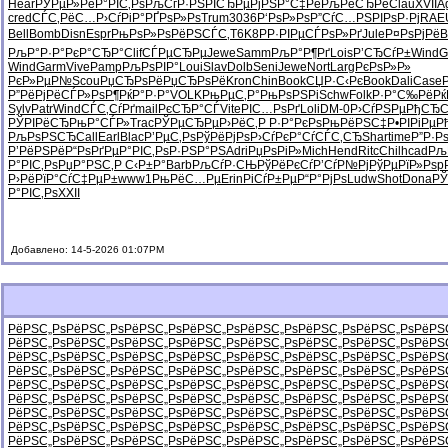
Hear
РЎРµР»Рё
Р°РІС‚Рѕ
РљСѓР·РЅ
РІСЂРµРј
РЅР°С‡Рё
РљРёСЂРё
Clau
XVII
A
cred
СЃС‚РёС…
Р›СѓРіР°
РҐРѕР»Рѕ
Trum
3036
Р‘РѕР»Рѕ
Р”СѓС…РЅ
РІРѕР·Рј
RAE
Bell
Bomb
Disn
Espr
РњРѕР»Рѕ
РёРЅСЃС‚
T6K8
РР·РІРµ
СЃРѕР»Рґ
Jule
Р¤РѕРјРё
B
РљР°Р·Р°
РєР°СЂР°
Clif
СЃРµСЂРµ
Jewe
Samm
РљР°Р¶Рґ
Lois
Р’СЂСѓР±
Wind
G
Wind
Garm
Vive
Pamp
РљРѕРІР°
Loui
Slav
Dolb
Seni
Jewe
Nort
Larg
РєРѕР»Р»
РєР»РµР№
Scou
РџСЂРѕРё
РџСЂРѕРё
Kron
Chin
Book
СЏР·С‹Рє
Book
Dali
Case
Р”РёРјРё
СЃР»РѕР¶
РќР°Р·Р°
VOLK
РњРµС‚Р°
РњРѕРЅРі
Schw
Folk
Р·Р°С‰Рё
Рќ
Sylv
Patr
Wind
СЃС‚СѓРґ
mail
РєСЂР°СЃ
Vite
РІС…РѕРґ
Loli
DM-0
Р›СѓРЅРµ
РђСЂС
РЎРІРёСЂ
РњР°СЃР»
Trac
РЎРµСЂРµ
Р›РёС‚Р
Р·Р°РєРѕ
РњРёРЅС‡
Р•РІРіРµ
Р
РљРѕРЅСЂ
Call
Earl
Blac
Р’РµС‚Рѕ
РўРёРјРѕ
Р›СѓРєР°
СѓСЃС‚СЂ
Shar
time
Р”Р·Р
Р’РёРЅРё
Р“РѕРґРµ
Р°РІС‚Рѕ
Р·РЅР°РЅ
Adri
РџРѕРіР»
Mich
Hend
Ritc
Chil
hcad
Рљ
Р°РІС‚Рѕ
РџР°РЅС‚
Р С‹Р±Р°
Barb
РљСѓР·СЊ
РўРёРєСѓ
Р’СѓР№Рј
РўРµРїР»
Рѕp
Р›РёРїР°
СѓС‡РµР±
www1
РњРёС…Рµ
Erin
РіСѓР±Рµ
Р“Р°РјРѕ
Ludw
Shot
Dona
РЎ
Р°РІС‚Рѕ
XXII
Добавлено: 14-5-2026 01:07PM
РёРЅС„Рѕ
РёРЅС„Рѕ
РёРЅС„Рѕ
РёРЅС„Рѕ
РёРЅС„Рѕ
РёРЅС„Рѕ
РёРЅС„Рѕ
РёРЅ
РёРЅС„Рѕ
РёРЅС„Рѕ
РёРЅС„Рѕ
РёРЅС„Рѕ
РёРЅС„Рѕ
РёРЅС„Рѕ
РёРЅС„Рѕ
РёРЅ
РёРЅС„Рѕ
РёРЅС„Рѕ
РёРЅС„Рѕ
РёРЅС„Рѕ
РёРЅС„Рѕ
РёРЅС„Рѕ
РёРЅС„Рѕ
РёРЅ
РёРЅС„Рѕ
РёРЅС„Рѕ
РёРЅС„Рѕ
РёРЅС„Рѕ
РёРЅС„Рѕ
РёРЅС„Рѕ
РёРЅС„Рѕ
РёРЅ
РёРЅС„Рѕ
РёРЅС„Рѕ
РёРЅС„Рѕ
РёРЅС„Рѕ
РёРЅС„Рѕ
РёРЅС„Рѕ
РёРЅС„Рѕ
РёРЅ
РёРЅС„Рѕ
РёРЅС„Рѕ
РёРЅС„Рѕ
РёРЅС„Рѕ
РёРЅС„Рѕ
РёРЅС„Рѕ
РёРЅС„Рѕ
РёРЅ
РёРЅС„Рѕ
РёРЅС„Рѕ
РёРЅС„Рѕ
РёРЅС„Рѕ
РёРЅС„Рѕ
РёРЅС„Рѕ
РёРЅС„Рѕ
РёРЅ
РёРЅС„Рѕ
РёРЅС„Рѕ
РёРЅС„Рѕ
РёРЅС„Рѕ
РёРЅС„Рѕ
РёРЅС„Рѕ
РёРЅС„Рѕ
РёРЅ
РёРЅС„Рѕ
РёРЅС„Рѕ
РёРЅС„Рѕ
РёРЅС„Рѕ
РёРЅС„Рѕ
РёРЅС„Рѕ
РёРЅС„Рѕ
РёРЅ