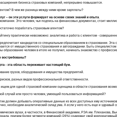
 расширения бизнеса страховых компаний, непрерывно повышается.
клиентом? В чем же разница между ними кроме зарплаты?
уг – он эти услуги формирует на основе своих знаний и опыта
.
 компании. Это человек, чья подпись на финансовых документах, стоит милли
остаточно поработать страховым агентом?
тингу практически невозможно: аналитика и работа с клиентом - совершенн
редпочитает кандидатов со специальным образованием в страховании. Эта сп
чается от имущественного страхования и автогражданки. Быть специалистом в
 образование человек в итоге не получил, начинать знакомство с профессие
е востребованы?
та - эта область переживает настоящий бум.
вание грузов, оборудования и имущества предприятий.
рисков, разных видов профессиональной ответственности.
 ищем для одной страховой компании оценщика в области страхования возмож
вой случай или просто человек, умеющий пользоваться информацией?
литик должен добывать оперативные данные из всех доступных ему источнико
чно, необходим аналитический склад ума. А если у него есть еще и здравый 
мических вузах, в частности, в Финансовой академии, РЭА им. Плеханова, 
онала, причем более четверти компаний (26%) содержат свой корпоративный