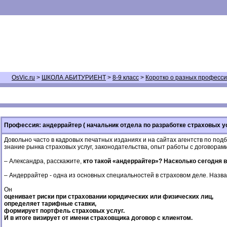
OsVic.ru
>
ШКОЛА АБИТУРИЕНТ
>
8-9 класс
>
Коротко о разных професс
Профессия: андеррайтер ( начальник отдела по разработке страховых 
Довольно часто в кадровых печатных изданиях и на сайтах агентств по по
знание рынка страховых услуг, законодательства, опыт работы с договорам
– Александра, расскажите,
кто такой «андеррайтер»? Насколько сегодня 
– Андеррайтер - одна из основных специальностей в страховом деле. Назва
Он
оценивает риски при страховании юридических или физических лиц,
определяет тарифные ставки,
формирует портфель страховых услуг.
И в итоге визирует от имени страховщика договор с клиентом.