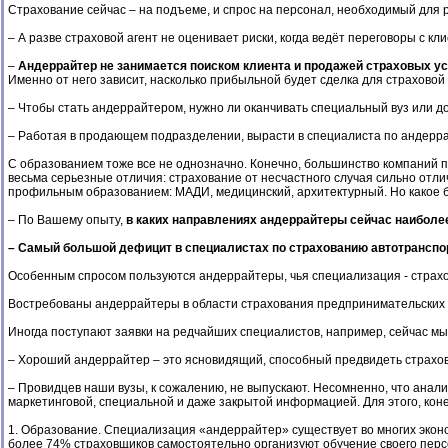
Страхование сейчас – на подъеме, и спрос на персонал, необходимый для
– А разве страховой агент не оценивает риски, когда ведёт переговоры с 
–
Андеррайтер не занимается поиском клиента и продажей страховых усл
Именно от него зависит, насколько прибыльной будет сделка для страховой
– Чтобы стать андеррайтером, нужно ли оканчивать специальный вуз или д
– Работая в продающем подразделении, вырасти в специалиста по андеррай
С образованием тоже все не однозначно. Конечно, большинство компаний п
весьма серьезные отличия: страхование от несчастного случая сильно отли
профильным образованием: МАДИ, медицинский, архитектурный. Но какое бы
– По Вашему опыту,
в каких направлениях андеррайтеры сейчас наиболе
– Самый большой дефицит в специалистах по страхованию автотранспор
Особенным спросом пользуются андеррайтеры, чья специализация - страхо
Востребованы андеррайтеры в области страхования предпринимательских 
Иногда поступают заявки на редчайших специалистов, например, сейчас мы
– Хороший андеррайтер – это ясновидящий, способный предвидеть страхо
– Провидцев наши вузы, к сожалению, не выпускают. Несомненно, что ана
маркетинговой, специальной и даже закрытой информацией. Для этого, коне
1. Образование. Специализация «андеррайтер» существует во многих эконо
более 74% страховщиков самостоятельно организуют обучение своего перс