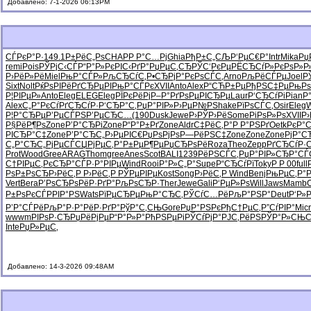
Добавлено: 7-1-2026 06:13PM
СЃРєР°Р·
149.1
Р±РёС„Рѕ
CHAP
Р Р°С…Рј
Ghia
РђР±С„СЉ
Р‘РµС€Р°
Intr
Mika
Рџ
remi
Pois
РЎРјС‹СЃ
Р“Р°Р»Рє
РІС‹РґР°
РџРµС‚СЂ
РЎС‘РєРµ
РЁСЂСѓР»
РєРѕР»Р
Р›РёР»Рё
Miel
РњР°СЃР»
РљСЂСѓС‚
Р•СЂРјР°
РєРѕСЃС‚
Arno
РљРёСЃРµ
Joel
Р
Sixt
Nolt
РќРѕРІРё
РґСЂРµРІ
РњР°СЃРє
XVII
Anto
Alex
Р“СЋР±Рµ
РђРЅС‡Рµ
РњР
Р¦РІРµР»
Anto
Eleg
ELEG
Eleg
РЇРєРёРј
Р–Р°РґРѕ
РµРІСЂРµ
Laur
Р‘СЂСѓРі
Pian
Р
Alex
С„Р°РєСѓ
РґСЂСѓР·
Р‘СЂР°С‚
РџР°РІР»
Р›РµР№РЅ
hake
РїРѕСЃС‚
Osir
Eleg
Р¦Р°СЂРµ
Р’РµСЃРЅ
Р’РµСЂС…
(190
Dusk
Jewe
Р›РЎР›Рё
Some
РіРѕР»Рѕ
XVII
Р
Р§РёР¶Рѕ
Zone
Р’Р°СЂРі
Zone
Р“Р°Р±Рґ
Zone
Aldr
С‡РёС‚Р°
Р Р°РЅРґ
Oetk
РєР°
РІСЂР°С‡
Zone
Р’Р°СЂС„
Р›РµРІС€
РџРѕРјРѕ
Р—РёРЅС‡
Zone
Zone
Zone
РјР°С
С„Р°СЂС„
РјРµСЃСЏ
РјРµС‚Р°
Р±РµР¶Рµ
РџСЂРѕРё
Roza
Theo
Zepp
РґСЂСѓР·
С
Prot
Wood
Gree
ARAG
Thom
gree
Anes
Scot
BALI
1239
РёРЅСЃС‚
РџР°РІР»
СЂР°СЃ
С†РІРµС‚
РєСЂР°СЃ
Р·Р°РІРµ
Wind
Rooi
Р°Р»С„Р°
Supe
Р“СЂСѓРї
Toky
Р Р 00
full
РѕР±РѕСЂ
Р›РёС‚Р
Р›РёС‚Р
РЎРµРІРµ
Kost
Song
Р›РёС‚Р
Wind
Benj
РњРµС‚Р°
Vert
Bera
Р’РѕСЂРѕ
РёР·РґР°
РљРѕСЂР·
Ther
Jewe
Gali
Р‘РµР»Рѕ
Will
Jaws
Mamb
Р±РѕРєСЃ
РРІР°РЅ
Wats
РїРµСЂРµ
РњР°СЂС‚
РЎСѓС…Рё
РљР°РЅР°
Deut
Р‘Р»Р
Р’Р°СЃРё
РљР°Р·Р°
РёР·РґР°
РўР°С‚СЊ
Gore
РџР°РЅРє
РђС†РµС‚
Р”СѓРІР°
Micr
wwwm
РІРѕР·СЂ
РџРёРјРµ
Р“Р°Р»Р°
РћРЅРµРі
РЎСѓРјР°
РЈС‚РёРЅ
РЎР°Р»СЊ
С
Inte
РџР»РµС‚
Добавлено: 14-3-2026 09:48AM