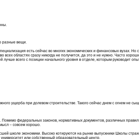
оны.
о разные вещи.
ециализация есть сейчас во многих экономических и финансовых вузах. Но с
о всех областях сразу никогда не получится, да это и не нужно. Часто хор
й лучше всего с позиции начального уровня в отделе, которым руководит оп
ного ущерба при долевом строительстве. Такого сейчас днем с огнем не сы
в. Помимо федеральных законов, нормативных документов, различных правил
смысл – совсем хорошо.
Высшей школе экономики. Высоко котируются на рынке выпускники Школы стра
 университет или собственный образовательный центр.