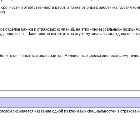
 срочности и ответственности работ, а также от опыта работника, уровня ко
сяц.
в отделов банков и страховых компаний, на этих «универсальных» позициях 
удреное слово. Чаще можно встретить на эту тему: «начальник отдела по ра
о себе, что он – опытный андеррайтер. Миллионные сделки оценивать ему точно
 словом скрывается название одной из ключевых специальностей в страхова