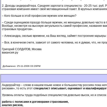
2. Доходы андеррайтера. Средняя зарплата специалиста - 20-25 тыс. руб. 
страховая компания имеет свой мотивационный пакет. В крупных компания
– Кого больше в этой профессии мужчин или женщин?
– Среди оценщиков гораздо больше мужчин, но женщины довольно часто в п
Вообще, несмотря на высокую актуальность самой профессии, название вак
страховых продуктов».
– Александра, сколько времени, на Ваш взгляд, займет построение карьеры
– Все, в конечном счете, зависит от самого человека, но я думаю, что, не 
Григорий СОЛДАТОВ, Москва
вакансия.ру
Добавлено: 25-11-2006 03:29PM
Андеррайтер – слово в нашем языке новое и большинству россиян пока неп
рисками», то есть этот
специалист описывает, оценивает и квалифицируе
Уровень оплаты труда подобных специалистов довольно высок, но и список
работа с полисами и договорами страхования,
анализ рисков,