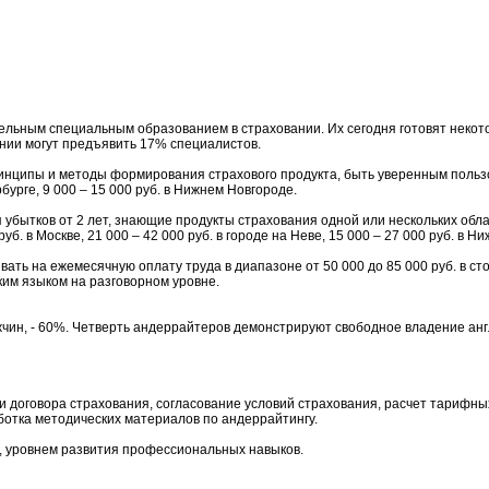
тельным специальным образованием в страховании. Их сегодня готовят неко
нии могут предъявить 17% специалистов.
нципы и методы формирования страхового продукта, быть уверенным пользо
урге, 9 000 – 15 000 руб. в Нижнем Новгороде.
 убытков от 2 лет, знающие продукты страхования одной или нескольких об
в Москве, 21 000 – 42 000 руб. в городе на Неве, 15 000 – 27 000 руб. в Н
 на ежемесячную оплату труда в диапазоне от 50 000 до 85 000 руб. в столиц
им языком на разговорном уровне.
жчин, - 60%. Четверть андеррайтеров демонстрируют свободное владение ан
 договора страхования, согласование условий страхования, расчет тарифных
ботка методических материалов по андеррайтингу.
, уровнем развития профессиональных навыков.