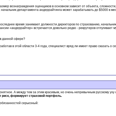
Размер вознаграждения оценщиков в основном зависит от объекта, сложности,
х начальник департамента андеррайтинга может зарабатывать до $5000 в ме
оследнее время занимают должности директоров по страхованию, начальнико
ансии «андеррайтер» встречается довольно редко - рекрутеров отпугивает м
 в данной сфере?
проработав в этой области 3-4 года, специалист вряд ли имеет право сказать 
онятное. А между тем за этим красивым, но очень непривычным русскому уху
т риск, формирует страховой портфель.
 обязанностей серьезный: