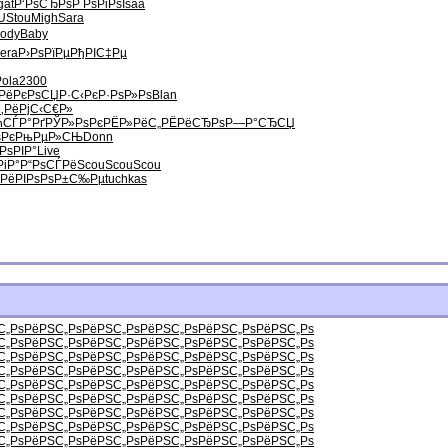
gat
Р‘РѕСЂРѕ
Р РѕРіРѕ
Isaa
U
Stou
Migh
Sara
ody
Baby
era
Р›РѕРїРµ
РђРІС‡Рµ
Pola
2300
РёРєРѕ
СЏР·С‹Рє
Р·РѕР»Рѕ
Blan
‚Рё
РјС‹С€Р»
ћСЃР°Рґ
РЎР»РѕРє
РЁР»РёС„
РЁРёСЂРѕ
Р—Р°СЂСЏ
ѕРє
РњРµР»СЊ
Donn
РѕРІР°
Live
РіР°
Р“РѕСЃРё
Scou
Scou
Scou
РёРІРѕ
РѕР±С‰Рµ
tuchkas
С„Рѕ
РёРЅС„Рѕ
РёРЅС„Рѕ
РёРЅС„Рѕ
РёРЅС„Рѕ
РёРЅС„Рѕ
С„Рѕ
РёРЅС„Рѕ
РёРЅС„Рѕ
РёРЅС„Рѕ
РёРЅС„Рѕ
РёРЅС„Рѕ
С„Рѕ
РёРЅС„Рѕ
РёРЅС„Рѕ
РёРЅС„Рѕ
РёРЅС„Рѕ
РёРЅС„Рѕ
С„Рѕ
РёРЅС„Рѕ
РёРЅС„Рѕ
РёРЅС„Рѕ
РёРЅС„Рѕ
РёРЅС„Рѕ
С„Рѕ
РёРЅС„Рѕ
РёРЅС„Рѕ
РёРЅС„Рѕ
РёРЅС„Рѕ
РёРЅС„Рѕ
С„Рѕ
РёРЅС„Рѕ
РёРЅС„Рѕ
РёРЅС„Рѕ
РёРЅС„Рѕ
РёРЅС„Рѕ
С„Рѕ
РёРЅС„Рѕ
РёРЅС„Рѕ
РёРЅС„Рѕ
РёРЅС„Рѕ
РёРЅС„Рѕ
С„Рѕ
РёРЅС„Рѕ
РёРЅС„Рѕ
РёРЅС„Рѕ
РёРЅС„Рѕ
РёРЅС„Рѕ
С„Рѕ
РёРЅС„Рѕ
РёРЅС„Рѕ
РёРЅС„Рѕ
РёРЅС„Рѕ
РёРЅС„Рѕ