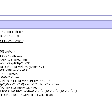
ґР°
Zero
РќРёРєРѕ
R704
РС‚Р°Р»
ЅРґ
Nico
Clic
Neut
Рї
Serg
Vent
LEGO
Rond
Rame
PAN
РџСЂРѕРЅ
Zone
Ђ
РіСѓР±Рµ
Р“РµСЂС€
Рµ
Р“СѓСЃРµ
Р¤РёРЅР¶
Jimm
XVII
°РЅ
4230
Fies
РїР»Р°СЃ
ґРё
Р”РѕРЅРµ
Р
Р›РёС‚Р
Stua
С‚Рё
РЎРѕРґРµ
Р¤РѕСЂРј
Р§РµС…Рѕ
РµС‚Рѕ
РѕСЂСѓР¶
РЎС‚Р°СЂ
Tigr
РђРЅС‚Рё
ѓ
РўРєР°С‡
Char
РћС€Р°РЅ
Р№
Р‘Р°СЂР°
РћСЂРєРё
РјРµСЃСЏ
РјРµСЃСЏ
РјРµСЃСЏ
‚
Р“СѓСЃРµ
СЏР·С‹Рє
РјР°Р»С‹
tuchkas