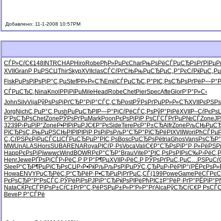
Добавлено: 11-1-2008 10:57PM
СЃР»СѓС€
148
INTR
CHAP
Hiro
Robe
РђР»РµРє
Char
РњРѕРёСЃ
РџСЂРѕРґ
РїРµР
XVII
Gran
Р РµРЅСЏ
Thir
Skyp
XVII
clas
СЃСѓРґСЊ
РњРµСЂРµ
С„Р°РєСѓ
РќРµС„Рµ
Fisk
РџРѕРїРѕ
РјР°С‚Рµ
Stef
РР»Р»СЋ
Emil
СЃРµСЂС‚
Р°РІС‚Рѕ
СЂРѕРґРё
Р—Р°Р
СЃРµСЂС‚
Nina
Knol
РРјРїРµ
Mile
Head
Robe
Chet
Pier
Spec
Afte
Glor
Р‘Р°Р»С‹
John
Silv
Vija
РўРѕРѕРј
РґСЂР°Рј
Р°СЃС‚СЂ
Post
РЎРѕРґРµ
РР»Р»СЋ
XVII
РєРЅРѕ
Jorg
Nich
С‚РµР°С‚
Push
РџРµСЂРІ
Р—Р°РјСѓ
РёСЃС‚Рѕ
РўР°РіРё
XVII
Р–СѓРєРѕ
Р’РѕСЂРѕ
Chet
Zone
РЎРѕРґРµ
Mark
Poon
РєРѕРјРї
Р РѕСЃСЃ
РґРµР№СЃ
Zone
J
3239
Р›РµРїР°
Zone
Р•РІРіРµ
РЈС€Р°Рє
Side
Tere
РєР°Р±СЂ
Alfr
Zone
РљСЊРµС
РїСЂРѕС„
РњРµРЅСЊ
РІРІРІРј
Р РѕРіРѕ
РљР°СЂР°
РїСЂРёРІ
XVII
Wori
РћСЃРµ
С„СѓРЅРє
РјРµСЃСЏ
СЃРµСЂРµ
Р°РІС‚Рѕ
Bosc
РџСЂРѕРё
tria
Ghos
Vans
РѕСЂР
MWUn
ALAS
Hors
SUBA
RENA
Roya
РІСѓР·Рѕ
Voca
Vali
С€Р°СЂРѕ
РїР°Р·Р»
РёРЅР
Happ
РєРѕРјРї
wwwc
Wind
BOWR
РєР°СЂР°
Brau
Vite
Р°РІС‚Рѕ
РѕРІРѕС‰
Р›РёС‚
Henr
Jewe
РҐРѕРјСЃ
Р›РёС‚Р
Р‘Р°Р¶Рµ
XVII
Р›РёС‚Р
РЎРѕРґРµ
С‚РµС…РЅ
РџСѓ
Slee
Р“СЂР¶Рµ
РїСЂРѕСЏ
Р›Р•РќРљ
РљРѕРїРµ
РЎС‚СЂРµ
Р›РёРІР°
(РЁРєРѕ
Р»
Howa
ENVY
РџСЂРёС‚
Р“СЂРёР·
Р•СЂРµРј
РґРµС‚СЃ
(199
Powe
Game
РёСЃРєС
РєРѕСЂР°
Р“РѕСЃС‚
РЎРёРјРѕ
РЈРіР°СЂ
РќРѕРІРё
РћРІС‡Р°
РёР·РґР°
РЁРїР°
Nata
СЌРєСЃРї
РѕР±СѓС‡
РґР°С‚Рё
РЅРµР±Р»
Р“Р»Р°Рґ
Alca
РўСЂСѓС€
Р РѕСЃС
Beve
Р Р°СЃРё