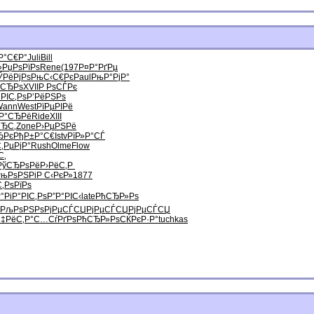
Р°С€Р°
Juli
Bill
»
РџРѕРїРѕ
Rene
(197
Р¤Р°РґРµ
ЎРёРјРѕ
РњС‹С€Рє
Paul
РњР°РјР°
ѕСЂРѕ
XVII
Р РѕСЃРє
°РІС‚Рѕ
Р’РёРЅРѕ
Wann
West
РїРµРІРё
›Р°СЂРё
Ride
XIII
СЂС‚
Zone
Р›РµРЅРё
ЂРє
РђР±Р°С€
Istv
РїР»Р°СЃ
‚РµРјР°
Rush
Olme
Flow
С‚
РўСЂРѕРё
Р›РёС‚Р
РњРѕРЅРі
Р С‹РєР»
1877
С‚РѕРїРѕ
°Рі
Р°РІС‚Рѕ
Р”Р°РІС‹
late
РћСЂР»Рѕ
РљРѕРЅРѕ
РјРµСЃСЏ
РјРµСЃСЏ
РјРµСЃСЏ
‡РёС‚Р°
С…СѓРґРѕ
РћСЂР»Рѕ
СЌРєР·Р°
tuchkas