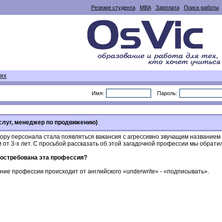
Резюме студента
MBA
Зарплата
Поиск работы
иях
Имя:
Пароль:
услуг, менеджер по продвижению)
дбору персонала стала появляться вакансия с агрессивно звучащим название
и от 3-х лет. С просьбой рассказать об этой загадочной профессии мы обрат
востребована эта профессия?
ние профессии происходит от английского «underwrite» - «подписывать».