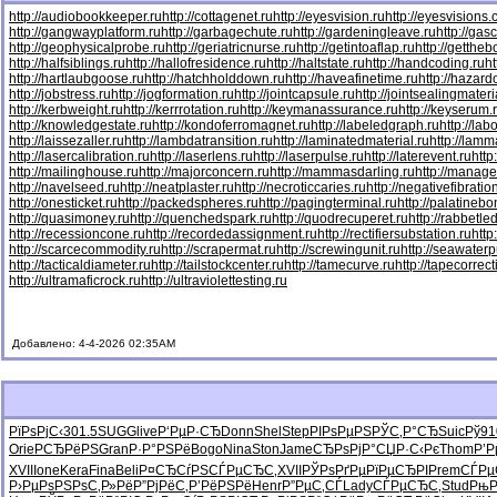
http://audiobookkeeper.ru
http://cottagenet.ru
http://eyesvision.ru
http://eyesvisions
http://gangwayplatform.ru
http://garbagechute.ru
http://gardeningleave.ru
http://gas
http://geophysicalprobe.ru
http://geriatricnurse.ru
http://getintoaflap.ru
http://getthe
http://halfsiblings.ru
http://hallofresidence.ru
http://haltstate.ru
http://handcoding.ru
h
http://hartlaubgoose.ru
http://hatchholddown.ru
http://haveafinetime.ru
http://hazar
http://jobstress.ru
http://jogformation.ru
http://jointcapsule.ru
http://jointsealingmateri
http://kerbweight.ru
http://kerrrotation.ru
http://keymanassurance.ru
http://keyserum.
http://knowledgestate.ru
http://kondoferromagnet.ru
http://labeledgraph.ru
http://lab
http://laissezaller.ru
http://lambdatransition.ru
http://laminatedmaterial.ru
http://lamm
http://lasercalibration.ru
http://laserlens.ru
http://laserpulse.ru
http://laterevent.ru
http
http://mailinghouse.ru
http://majorconcern.ru
http://mammasdarling.ru
http://manager
http://navelseed.ru
http://neatplaster.ru
http://necroticcaries.ru
http://negativefibratio
http://onesticket.ru
http://packedspheres.ru
http://pagingterminal.ru
http://palatinebo
http://quasimoney.ru
http://quenchedspark.ru
http://quodrecuperet.ru
http://rabbetle
http://recessioncone.ru
http://recordedassignment.ru
http://rectifiersubstation.ru
http
http://scarcecommodity.ru
http://scrapermat.ru
http://screwingunit.ru
http://seawater
http://tacticaldiameter.ru
http://tailstockcenter.ru
http://tamecurve.ru
http://tapecorrect
http://ultramaficrock.ru
http://ultraviolettesting.ru
Добавлено: 4-4-2026 02:35AM
РїРѕРјС‹
301.5
SUGG
live
Р‘РµР·СЂ
Donn
Shel
Step
РІРѕРµРЅ
РЎС‚Р°СЂ
Suic
Рў91
Orie
РСЂРёРЅ
Gran
Р·Р°РЅРё
Bogo
Nina
Ston
Jame
СЂРѕРјР°
СЏР·С‹Рє
Thom
Р’Р
XVII
Ione
Kera
Fina
Beli
Р¤СЂСѓРЅ
СЃРµСЂС‚
XVII
РЎРѕРґРµ
РїРµСЂРІ
Prem
СЃРµ
Р›РµРѕРЅ
РѕС‚Р»Рё
Р”РјРёС‚
Р’РёРЅРё
Henr
Р”РµС‚СЃ
Lady
СЃРµСЂС‚
Stud
РњР