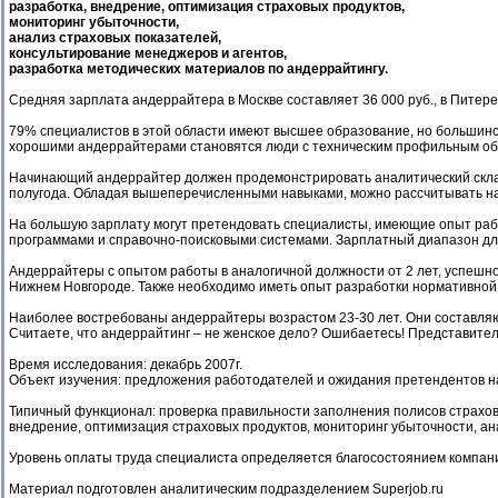
разработка, внедрение, оптимизация страховых продуктов,
мониторинг убыточности,
анализ страховых показателей,
консультирование менеджеров и агентов,
разработка методических материалов по андеррайтингу.
Средняя зарплата андеррайтера в Москве составляет 36 000 руб., в Питере 
79% специалистов в этой области имеют высшее образование, но большинс
хорошими андеррайтерами становятся люди с техническим профильным обра
Начинающий андеррайтер должен продемонстрировать аналитический склад
полугода. Обладая вышеперечисленными навыками, можно рассчитывать на зар
На большую зарплату могут претендовать специалисты, имеющие опыт рабо
программами и справочно-поисковыми системами. Зарплатный диапазон для ан
Андеррайтеры с опытом работы в аналогичной должности от 2 лет, успешно р
Нижнем Новгороде. Также необходимо иметь опыт разработки нормативной 
Наиболее востребованы андеррайтеры возрастом 23-30 лет. Они составляю
Считаете, что андеррайтинг – не женское дело? Ошибаетесь! Представител
Время исследования: декабрь 2007г.
Объект изучения: предложения работодателей и ожидания претендентов н
Типичный функционал: проверка правильности заполнения полисов страхова
внедрение, оптимизация страховых продуктов, мониторинг убыточности, ан
Уровень оплаты труда специалиста определяется благосостоянием компан
Материал подготовлен аналитическим подразделением Superjob.ru