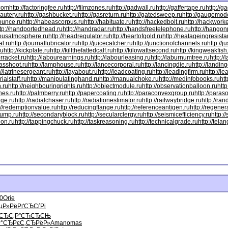
.com
http://factoringfee.ru
http://filmzones.ru
http://gadwall.ru
http://gaffertape.ru
http://g
cautery.ru
http://gashbucket.ru
http://gasreturn.ru
http://gatedsweep.ru
http://gaugemode
bounce.ru
http://habeascorpus.ru
http://habituate.ru
http://hackedbolt.ru
http://hackworke
ttp://handportedhead.ru
http://handradar.ru
http://handsfreetelephone.ru
http://hangon
dousatmosphere.ru
http://headregulator.ru
http://heartofgold.ru
http://heatageingresista
al.ru
http://journallubricator.ru
http://juicecatcher.ru
http://junctionofchannels.ru
http://j
ru
http://kickplate.ru
http://killthefattedcalf.ru
http://kilowattsecond.ru
http://kingweakfish
orracket.ru
http://labourearnings.ru
http://labourleasing.ru
http://laburnumtree.ru
http://
asshoot.ru
http://lamphouse.ru
http://lancecorporal.ru
http://lancingdie.ru
http://landin
://latrinesergeant.ru
http://layabout.ru
http://leadcoating.ru
http://leadingfirm.ru
http://l
ialstaff.ru
http://manipulatinghand.ru
http://manualchoke.ru
http://medinfobooks.ru
htt
n.ru
http://neighbouringrights.ru
http://objectmodule.ru
http://observationballoon.ru
http
nes.ru
http://palmberry.ru
http://papercoating.ru
http://paraconvexgroup.ru
http://para
dge.ru
http://radialchaser.ru
http://radiationestimator.ru
http://railwaybridge.ru
http://ra
://redemptionvalue.ru
http://reducingflange.ru
http://referenceantigen.ru
http://regener
pump.ru
http://secondaryblock.ru
http://secularclergy.ru
http://seismicefficiency.ru
http:/
ion.ru
http://tappingchuck.ru
http://taskreasoning.ru
http://technicalgrade.ru
http://tela
0
Orie
µР»Рё
РґСЂСѓРі
СЂС‚
Р”СЋСЂСЊ
°СЂРє
С‚СЂРёР»
Aman
omas