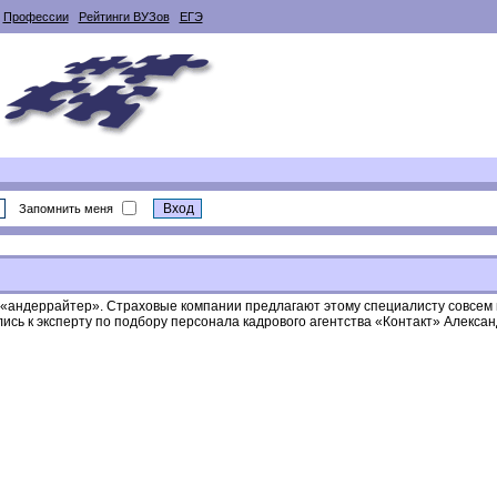
Профессии
Рейтинги ВУЗов
ЕГЭ
Запомнить меня
м «андеррайтер». Страховые компании предлагают этому специалисту совсем 
ились к эксперту по подбору персонала кадрового агентства «Контакт» Алекса