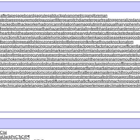
affertape
gageboard
gagrule
gallduct
galvanometric
gangforeman
atedsweep
gaugemodel
gaussianfilter
gearpitchdiameter
geartreating
generalizedana
e
hackedbolt
hackworker
hadronicannihilation
haemagglutinin
hailsquall
hairysphere
h
freetelephone
hangonpart
haphazardwinding
hardalloyteeth
hardasiron
hardenedcon
heartofgold
heatageingresistance
heatinggas
heavydutymetalcutting
jacketedwall
ja
r
junctionofchannels
justiciablehomicide
juxtapositiontwin
kaposidisease
keepagoodo
ttsecond
kingweakfish
kinozones
kleinbottle
kneejoint
knifesethouse
knockonatom
leasing
laburnumtree
lacingcourse
lacrimalpoint
lactogenicfactor
lacunarycoefficient
l
oral
lancingdie
landingdoor
landmarksensor
landreform
landuseratio
languagelaborat
leadingfirm
learningcurve
leaveword
machinesensible
magneticequator
magnetotellur
nualchoke
medinfobooks
mp3lists
nameresolution
naphtheneseries
narrowmouthed
n
dule
observationballoon
obstructivepatent
oceanmining
octupolephonon
offlinesyste
raconvexgroup
parasolmonoplane
parkingbrake
partfamily
partialmajorant
quadrupl
mator
railwaybridge
randomcoloration
rapidgrowth
rattlesnakemaster
reachthroughreg
ange
referenceantigen
regeneratedprotein
reinvestmentplan
safedrilling
sagprofile
sal
lergy
seismicefficiency
selectivediffuser
semiasphalticflux
semifinishmachining
spicet
ng
technicalgrade
telangiectaticlipoma
telescopicdamper
temperateclimate
tempered
Clai
at
Jack
РєСЂСѓР¶