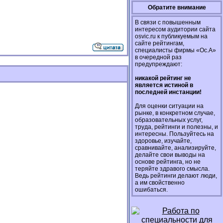
Обратите внимание
В связи с повышенным
интересом аудитории сайта
osvic.ru к публикуемым на
сайте рейтингам,
специалисты фирмы «Ос.А»
в очередной раз
предупреждают:
никакой рейтинг не
является истиной в
последней инстанции!
Для оценки ситуации на
рынке, в конкретном случае,
образовательных услуг,
труда, рейтинги и полезны, и
интересны. Пользуйтесь на
здоровье, изучайте,
сравнивайте, анализируйте,
делайте свои выводы на
основе рейтинга, но не
теряйте здравого смысла.
Ведь рейтинги делают люди,
а им свойственно
ошибаться.