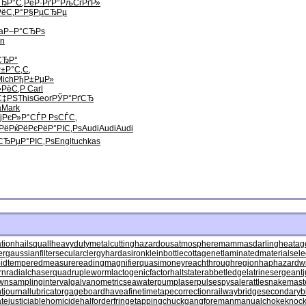
ЂР°С‚
РёР·РґР°
РљСѓРґР»
ёС‚Р°
Р§РµСЂРµ
a
Р–Р°СЂРѕ
an
СЂР°
±Р°С‚С‚
Mich
РђР±РµР»
›РёС‚Р
Carl
С‡РЅ
This
Geor
РЎР°РґСЂ
a
Mark
ј
РєР»Р°СЃ
Р РѕСЃС‚
Рё
РќРёРєРё
Р°РІС‚Рѕ
Audi
Audi
Audi
СЂРµ
Р°РІС‚Рѕ
Engl
tuchkas
ation
hailsquall
heavydutymetalcutting
hazardousatmosphere
mammasdarling
heatag
er
gaussianfilter
secularclergy
hardasiron
kleinbottle
cottagenet
laminatedmaterial
sele
id
temperedmeasure
readingmagnifier
quasimoney
reachthroughregion
haphazardw
rn
radialchaser
quadrupleworm
lactogenicfactor
haltstate
rabbetledge
latrinesergeant
own
samplinginterval
galvanometric
seawaterpump
laserpulse
spysale
rattlesnakemast
t
journallubricator
gageboard
haveafinetime
tapecorrection
railwaybridge
secondaryb
te
justiciablehomicide
halforderfringe
tappingchuck
gangforeman
manualchoke
knoc