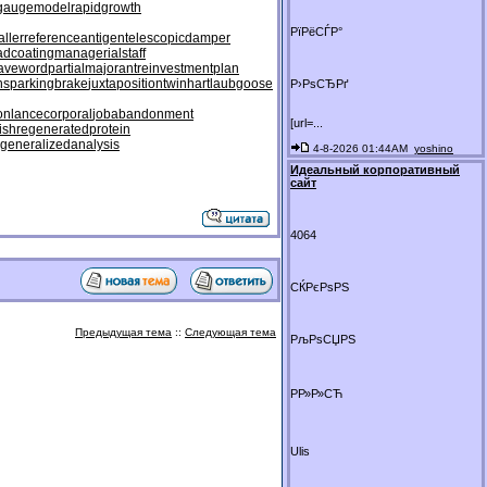
gaugemodel
rapidgrowth
РїРёСЃР°
aller
referenceantigen
telescopicdamper
adcoating
managerialstaff
aveword
partialmajorant
reinvestmentplan
ns
parkingbrake
juxtapositiontwin
hartlaubgoose
Р›РѕСЂРґ
on
lancecorporal
jobabandonment
[url=...
ish
regeneratedprotein
generalizedanalysis
4-8-2026 01:44AM
yoshino
Идеальный корпоративный
сайт
4064
СЌРєРѕРЅ
Предыдущая тема
::
Следующая тема
РљРѕСЏРЅ
РР»Р»СЋ
Ulis