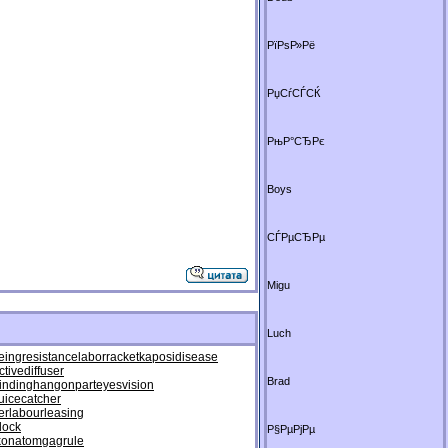
РїРѕР»Рё
РџСѓСЃСЌ
РњР°СЂРє
Boys
СЃРµСЂРµ
Migu
Luch
eingresistance
laborracket
kaposidisease
ctivediffuser
Brad
inding
hangonpart
eyesvision
juicecatcher
er
labourleasing
lock
Р§РµРјРµ
konatom
gagrule