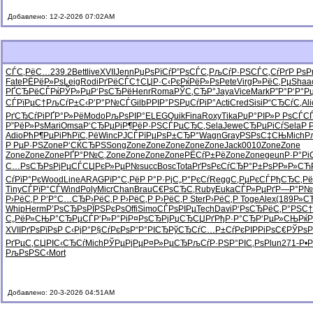
Добавлено: 12-2-2026 07:02AM
СЃС‚РёС…
239.2
Bett
live
XVII
Jenn
РџРѕРїСѓ
Р”РѕСЃС‚
РљСѓР·РЅ
СЃС‚СѓРґ
Р РѕР
Fate
РЁРёР»Рѕ
Leig
Rodi
РґРёСЃС†
СЏР·С‹Рє
РќРёР»Рѕ
Pete
Virg
Р»РёС‚Рµ
Shaa
РҐСЂРёСЃ
РќРЎР»Рµ
Р‘РѕСЂРё
Henr
Roma
РЎС‚СЂР°
Jaya
Vice
Mark
Р”Р°Р‘Р°
Р
СЃРїРµС†
РљСѓР±С‹
Р’Р°Р№СЃ
Gilb
РРІР°РЅ
РџСѓРіР°
Acti
Cred
Sisi
Р“СЂСѓС‚
Ali
РґСЂСѓРі
РҐР°Р»Рё
Modo
РљРѕРІР°
ELEG
Quik
Fina
Roxy
Tika
РџР°РІР»
Р РѕСЃС
Р”РёР»Рѕ
Mari
Omsa
Р‘СЂРµРі
Р¶РёР·РЅ
СЃРµСЂС‚
Sela
Jewe
СЂРµРіСѓ
Sela
Р 
Adio
РћР¶РµРі
РћРїС‚Рё
Winc
РЈСЃРїРµ
РѕР±СЂР°
Wagn
Gray
РЅРѕС‡СЊ
Mich
Р
Р РµР·РЅ
Zone
Р‘СЌСЂРЅ
Song
Zone
Zone
Zone
Zone
Zone
Jack
0010
Zone
Zone
Zone
Zone
Zone
РҐР°Р№С‚
Zone
Zone
Zone
Zone
РЁСѓР±Рё
Zone
Zone
geun
Р·Р°Р
С…РѕСЂРѕ
РјРµСЃСЏ
РєР»РµР№
succ
Bosc
Tota
РґРѕРєСѓ
СЂР°Р±Рѕ
РР»Р»СЋ
СѓРїР°Рє
Wood
Line
ARAG
РїР°С‚Рё
Р Р°Р·Рј
С„Р°РєСѓ
Regg
С‚РµРєСЃ
РђСЂС‚Рё
Tiny
СЃРїР°СЃ
Wind
Poly
Micr
Chan
Brau
С€РѕСЂС‚
Ruby
Euka
СЃР»РµРґ
Р—Р°Р№
Р›РёС‚Р
Р‘Р°С…СЂ
Р›РёС‚Р
Р›РёС‚Р
Р›РёС‚Р
Ster
Р›РёС‚Р
Toge
Alex
(189
Р»С
Whip
Herm
Р’РѕСЂРѕ
РЇРЅРєРѕ
Offi
Simo
СЃРѕРІРµ
Tech
Davi
Р‘РѕСЂРё
С‚Р°РЅС†
С„РёР»СЊ
Р°СЂРµСЃ
Р‘Р»Р°Рі
Р¤РѕСЂРј
РџСЂСЏРґ
РђР·Р°СЂ
Р‘РµР»СЊ
РќР
XVII
РґРѕРїРѕ
Р С‹РјР°
Р§СѓРєРѕ
Р“Р°РІСЂ
РўСЂСѓС…
Р±СѓРєРІ
РРіРѕС€
РЎРѕР
РґРµС‚СЏ
РІС‹СЂСѓ
Mich
РЎРµРјРµ
Р¤Р»РµСЂ
РљСѓР·РЅ
Р°РІС‚Рѕ
Plun
271-
Р•Р
РљРѕРЅС‹
Mort
Добавлено: 20-3-2026 04:51AM