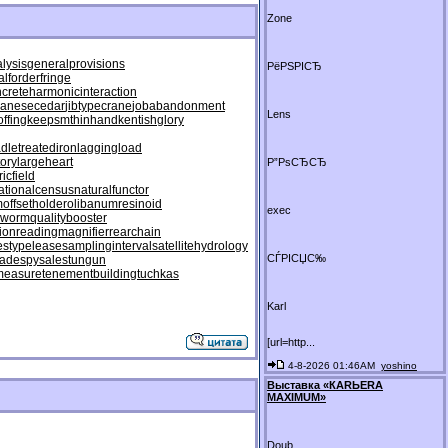
Zone
lysis
generalprovisions
РёРЅРІСЂ
alforderfringe
crete
harmonicinteraction
panesecedar
jibtypecrane
jobabandonment
Lens
ffing
keepsmthinhand
kentishglory
adletreatediron
laggingload
ory
largeheart
Р”РѕСЂСЂ
icfield
ationalcensus
naturalfunctor
m
offsetholder
olibanumresinoid
exec
eworm
qualitybooster
ion
readingmagnifier
rearchain
estypelease
samplinginterval
satellitehydrology
СЃРІСЏС‰
rade
spysale
stungun
measure
tenementbuilding
tuchkas
Karl
[url=http...
4-8-2026 01:46AM
yoshino
Выставка «КАRЬЕRА
МАXIMUM»
Doub