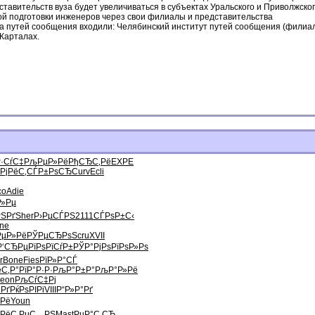
тавительств вуза будет увеличиваться в субъектах Уральского и Приволжско
й подготовки инженеров через свои филиалы и представительства
ета путей сообщения входили: Челябинский институт путей сообщения (филиа
 Карталах.
·СѓС‡
РљРµР»Рё
РђСЂС‚Рё
EXPE
”РјРёС‚
СЃР±РѕСЂ
Curv
Ecli
co
Adie
Р»Рµ
ЅРґ
Sher
Р›РµСЃРЅ
2111
СЃРѕР±С‹
ne
РµР»Рё
РЎРµСЂРѕ
Scru
XVII
Р‘СЂРµРї
РѕРїСѓР±
РЎР°РјРѕ
РїРѕР»Рѕ
r
Bone
Fies
РїР»Р°СЃ
С‚Р°
РїР°Р·Р·
РљР°Р±Р°
РљР°Р»Рё
eon
РљСѓС‡Рј
°Рґ
РќРѕРІРі
VIII
Р“Р»Р°Рґ
ІРё
Youn
Рё
С‚РµС…РЅ
Mast
РџР°С‚СЂ