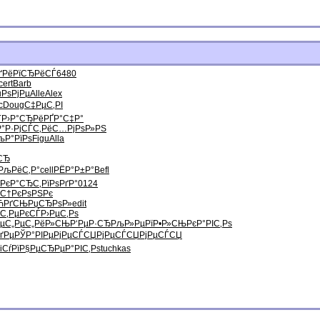
ґРё
РїСЂРёСЃ
6480
cert
Barb
џРѕРјРµ
Alle
Alex
c
Doug
С‡РµС‚РІ
Ѓ
Р›Р°СЂРё
РҐР°С‡Р°
Р°Р·Рј
СЃС‚РёС…
РјРѕР»РЅ
љР°РїРѕ
Figu
Alla
іСЂ
РљРёС‚Р°
cell
РЁР°Р±Р°
Befl
РєР°СЂС‚
РїРѕРґР°
0124
С†
РєРѕРЅРє
ЋРґСЊ
РџСЂРѕР»
edit
С‚РµРєСЃ
Р›РµС‚Рѕ
µС„Рµ
С„РёР»СЊ
Р‘РµР·СЂ
РљР»РµРї
Р•Р»СЊРє
Р°РІС‚Рѕ
ґРµ
РЎР°РІРµ
РјРµСЃСЏ
РјРµСЃСЏ
РјРµСЃСЏ
іСѓРї
Р§РµСЂРµ
Р°РІС‚Рѕ
tuchkas