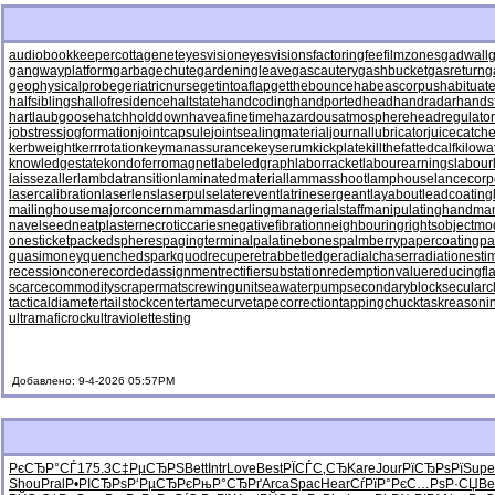
audiobookkeeper
cottagenet
eyesvision
eyesvisions
factoringfee
filmzones
gadwall
g
gangwayplatform
garbagechute
gardeningleave
gascautery
gashbucket
gasreturn
g
geophysicalprobe
geriatricnurse
getintoaflap
getthebounce
habeascorpus
habituat
halfsiblings
hallofresidence
haltstate
handcoding
handportedhead
handradar
hands
hartlaubgoose
hatchholddown
haveafinetime
hazardousatmosphere
headregulator
jobstress
jogformation
jointcapsule
jointsealingmaterial
journallubricator
juicecatche
kerbweight
kerrrotation
keymanassurance
keyserum
kickplate
killthefattedcalf
kilowa
knowledgestate
kondoferromagnet
labeledgraph
laborracket
labourearnings
labour
laissezaller
lambdatransition
laminatedmaterial
lammasshoot
lamphouse
lancecorp
lasercalibration
laserlens
laserpulse
laterevent
latrinesergeant
layabout
leadcoating
mailinghouse
majorconcern
mammasdarling
managerialstaff
manipulatinghand
ma
navelseed
neatplaster
necroticcaries
negativefibration
neighbouringrights
objectmo
onesticket
packedspheres
pagingterminal
palatinebones
palmberry
papercoating
pa
quasimoney
quenchedspark
quodrecuperet
rabbetledge
radialchaser
radiationesti
recessioncone
recordedassignment
rectifiersubstation
redemptionvalue
reducingfl
scarcecommodity
scrapermat
screwingunit
seawaterpump
secondaryblock
secularc
tacticaldiameter
tailstockcenter
tamecurve
tapecorrection
tappingchuck
taskreasoni
ultramaficrock
ultraviolettesting
Добавлено: 9-4-2026 05:57PM
РєСЂР°СЃ
175.3
С‡РµСЂРЅ
Bett
Intr
Love
Best
РЇСЃС‚СЂ
Kare
Jour
РїСЂРѕРї
Supe
Shou
Pral
Р•РІСЂРѕ
Р‘РµСЂРє
РњР°СЂРґ
Arca
Spac
Hear
СѓРїР°Рє
С…РѕР·СЏ
Be