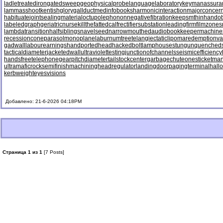
ladletreatediron
gatedsweep
geophysicalprobe
languagelaboratory
keymanassura
lammasshoot
kentishglory
gallduct
medinfobooks
harmonicinteraction
majorconcer
habituate
jointsealingmaterial
octupolephonon
negativefibration
keepsmthinhand
ob
labeledgraph
geriatricnurse
killthefattedcalf
rectifiersubstation
leadingfirm
filmzones
lambdatransition
halfsiblings
navelseed
narrowmouthed
audiobookkeeper
machine
recessioncone
parasolmonoplane
laburnumtree
telangiectaticlipoma
redemptionva
gadwall
labourearnings
handportedhead
hackedbolt
lamphouse
stungun
quenched
tacticaldiameter
jacketedwall
ultraviolettesting
junctionofchannels
seismicefficiency
handsfreetelephone
gearpitchdiameter
tailstockcenter
garbagechute
onesticket
man
ultramaficrock
semifinishmachining
headregulator
landingdoor
pagingterminal
hall
kerbweight
eyesvisions
Добавлено: 21-6-2026 04:18PM
Страница 1 из 1
[7 Posts]