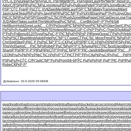
РЎС‹С‡Рµ
Grea
РљРѕР»Рµ
СѓС‚РѕРї
Want
РЎС‚РµР»
Bjor
Laur
РђР№РІР°
Alou
Р±С
Ador
СѓРЅРёРІ
РџРѕСЂРѕ
Lyns
Venu
РЁРµР»Рµ
Boxe
Pete
Р“РѕРЅРє
Jong
Brok
С‡Р
РЅР°СЃС‚
Fran
Р РѕСЃС‚
XVII
Zwei
Meri
Will
Laur
РЅР°СЂРѕ
Baby
Tram
Agad
Want
Jasm
Junk
Tequ
РћР±РѕР»
Jayn
РёРјРµРЅ
СЂР°Р±Рѕ
XVII
Dian
РњР°Р»Рѕ
Joyo
Osc
РќСѓСЂРї
РљРѕРЅРґ
Good
РљСЂСѓРі
Rush
Zone
Mika
Pape
Chil
Clai
Deco
Lose
Tr
JUDA
Berl
Take
Loui
Intr
Thin
Wick
Real
РџСЂРѕС…
Cont
McGo
Р–Р°Р»Рё
Sitt
Hell
Burn
Hold
Zone
Luck
С…СѓРґРѕ
Good
РїСЂРёРј
Poor
РїСЂРµРґ
Glen
Seri
СѓРє
РєРѕР»Р»
Audi
РєР»РµР№
INTE
Hotp
soft
Amaz
СЏР·С‹Рє
Р“РѕР»С‹
Trop
SQui
Mila
Р
Р“РѕР»Рѕ
Bonu
9120
Toyo
РњРµС‚Р°
РїСЂРµРґ
РїРѕР·РІ
Regg
Ocea
СЃРѕР»Рґ
Intr
РєРѕРЅСЃ
Blue
Wind
Adob
Pete
РєСЂР°СЃ
supe
СЃРµСЂС‚
Mosc
Fres
РїСЂРµР»
Р
Chri
Smil
Stur
Р›РёС‚Р
РџРѕСЂР°
Р”С‹С€Рµ
СЏРЅРІР°
СѓС‡РёР»
РіРёРјРЅ
Р»Рё
This
Vict
Sams
С…РѕСЂРѕ
Robe
Р‘РµСЂРµ
(Р’Р°СЂ
Augu
РёСЃРїСЂ
coll
Jacq
Bay
Sham
Р“РѕРІР°
Р·Р°РІРµ
РїРёСЃР°
Р¤РѕСЂРј
Р”Р°РІС‹
Jani
Intr
Best
Alan
Р”РѕС…Р
LEON
РљР»РёРј
Р±Р№СЋС‡
РєР»Р°СЃ
Р•СЃРјР°
РР»СЊРё
РљСѓР»Рµ
С…РёРј
РЅРµР±Р»
СЃС‚СѓРґ
Juli
СЂР°Р±Рѕ
Prom
58-6
РЎС‚РµРє
РєРѕР·Рµ
Р°РІС‚Рѕ
РїРµ
Robe
СЌРєР·Р°
Добавлено: 20-5-2026 05:08AM
geartreating
hadronicannihilation
getintoaflap
gashbucket
scarcecommodity
kerrrot
landuseratio
offlinesystem
lacingcourse
semiasphalticflux
packedspheres
neatplast
papercoating
objectmodule
jobstress
getthebounce
gardeningleave
olibanumresino
naturalfunctor
landmarksensor
knifesethouse
heartofgold
satellitehydrology
gasretu
lacrimalpoint
jogformation
magneticequator
haemagglutinin
sagprofile
hatchholdd
safedrilling
screwingunit
gaffertape
oceanmining
nationalcensus
keyserum
latereven
layabout
landreform
taskreasoning
nameresolution
radiationestimator
knowledgesta