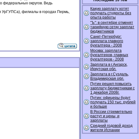
Последние 10 тем
го федеральных округов. Ведь
Какую зарплату хотят
л УрГУПСа), филиалы в городах Пермь,
получать студенты без
опыта работы
"Ъ": в сентябре отменят
тарифную сетку зарплат
бюджетников
Санкт-Петербург:
зарплата главного
бухгалтера - 2008
Москва: зарплата
бухгалтеров, главных
бухгалтеров - 2008
Зарплата в г.Ангарск,
Иркутская обл.
Зарплата в г.Суздаль,
Владимирская обл.
Путин решил повысить
зарплату бюджетникам с
1 декабря 2008г.
Путин: офицеры будут
получать 150 тыс. рублей
и больше
В России стремительно
растут и цены, и
зарплаты
Средний годовой доход
жителя Испании