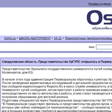
Резюме студента
OsVic.ru
>
ШКОЛА АБИТУРИЕНТ
>
10-11
>
Транспортные (железнодорожн
Имя:
Свердловская область. Представительство УрГУПС открылось в Первоу
Представительство Уральского государственного университета путей сообще
Космонавтов, дом 63).
В начале этого года администрация Первоуральска обратилась к ректору У
После проведения маркетинговых исследований и детальной проработки пр
Как сообщили корреспонденту Regions.Ru в пресс-службе университета, в 
Университет путей сообщения; летом приступит к работе приемная комисси
непосредственно по месту жительства и работы, в нем станут проводиться 
получения образования для жителей региона.
Подготовка специалистов через Первоуральское представительство УрГУПС
"В Первоуральске существуют филиалы и представительства других вузов, н
которых уже сейчас наблюдается перепроизводство", - сообщил проректор
все в больших количествах требуются высокопрофессиональные инженеры. 