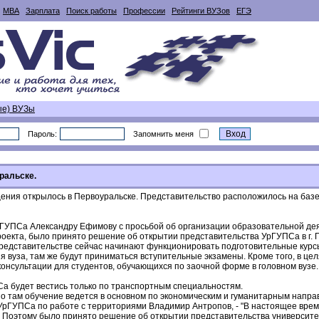
MBA
Зарплата
Поиск работы
Профессии
Рейтинги ВУЗов
ЕГЭ
ые) ВУЗы
Пароль:
Запомнить меня
ральске.
ния открылось в Первоуральске. Представительство расположилось на базе с
рГУПСа Александру Ефимову с просьбой об организации образовательной дея
оекта, было принято решение об открытии представительства УрГУПСа в г. 
представительстве сейчас начинают функционировать подготовительные курс
я вуза, там же будут приниматься вступительные экзамены. Кроме того, в ц
консультации для студентов, обучающихся по заочной форме в головном вузе
а будет вестись только по транспортным специальностям.
о там обучение ведется в основном по экономическим и гуманитарным направл
 УрГУПСа по работе с территориями Владимир Антропов, - "В настоящее врем
Поэтому было принято решение об открытии представительства университета