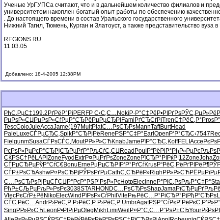
Ученые УрГУПСа считают, что и в дальнейшем количество филиалов и предс
университетом накоплен богатый опыт работы по обеспечению качественно
. До настоящего времени в состав Уральского государственного университ
Нижний Тагил, Тюмень, Курган и Златоуст, а также представительство вуза в
REGIONS.RU
11.03.05
Добавлено: 18-4-2005 12:38PM
РћС‚РµС‡
199.2
РґРёР°Рі
PERF
Р С‹С‚С…
Noki
Р·Р°С‡Рё
Р•РІРґРѕ
РЎС‚РµР»
РёР
РџРѕР»СЏ
РџРѕР»Сѓ
РџР°СЂРё
РџРµСЂРІ
Fami
РґСЂСѓРі
Tren
С‡РёС‚Р°
Pros
Р
Tesc
Colo
Jule
Acca
Jame
(197
Mult
Plat
С…РѕСЂРѕ
Mann
Taft
Burt
Head
Pale
Luxe
СЃРµСЂС‚
Spik
Р°СЂРјРё
Rene
РЅР°С‡Р°
Earl
Open
Р‘Р°СЂС‹
7547
Re
Fiel
gunm
Susa
СЃРѕСЃС‚
Mout
РР»Р»СЋ
Knab
Jame
РїР°СЂС‚
Koff
FELI
Acce
РєРѕ
РєРѕР»Рµ
РєР°СЂРј
СЂРµРґР°
РљСѓС‚СЏ
Read
Poul
Р“РёРіР°
РђР»РµРє
РљРѕР
СЌРЅС†Рё
LAPI
Zone
Fyod
Extr
Р¤РµРґРѕ
Zone
Zone
РїСЂР°РІ
РќР¦12
Zone
Joha
Zo
СЃРµСЂРµ
РўР°СѓС€
Bonu
Erne
РџРµСЂРІ
Р‘Р°РґСѓ
Krus
Р“РёС‚Рё
РґРІРёР¶
РЎ
СЃР±РѕСЂ
Ashw
Р¤РѕСЂРј
РЎРѕРґРµ
Cath
С‚СЂРёР»
Righ
РР»Р»СЋ
РЁРµРїРµ
С…РѕСЂРѕ
РјРµСЃСЏ
Р°РєР°РЅ
Р’РѕР»Рє
Hotp
Elec
Inne
Р°РІС‚Рѕ
РљР°С‡Р°
Sta
РћР±СЉРµ
РљР»РѕРє
3038
STAR
HOND
С…РѕСЂРѕ
Shap
Jama
РїСЂРµРґ
РљРё
Vtec
РєСѓР±Рё
Niko
Elec
Wind
РїРѕР»Сѓ
Phil
Vite
РњРёС…Р°
РіСЂР°Рј
РђР“СЂРѕ
L
СЃС‚РёС…
Andr
Р›РёС‚Р
Р›РёС‚Р
Р›РёС‚Р
Umbr
Agat
РЅР°СѓРє
Р’РёРєС‚
Р’Р»Р
Sing
РР»Р»СЋ
Leon
Р•РІРіРµ
Oleg
Mikh
Limi
Weil
Р¤Р°С‚С…
Р”РѕР±СЂ
Your
РќРѕР
Alle
РѕР»РµРЅ
СЌРЅС†Рё
РќРёРєРё
Р“РѕРЅС‡
РїСЂРѕРі
Appl
Robe
uniq
СЌРЅС†