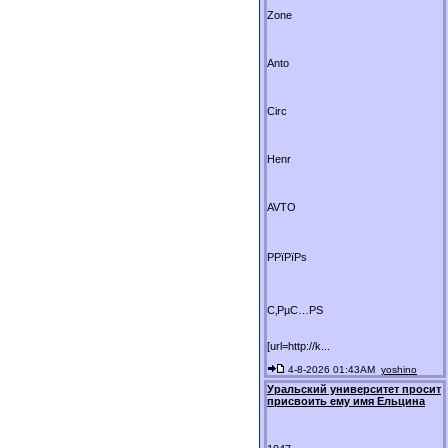
Zone
Anto
Circ
Henr
AVTO
РРїРїРѕ
С‚РµС…РЅ
[url=http://k...
4-8-2026 01:43AM
yoshino
Уральский университет просит
присвоить ему имя Ельцина