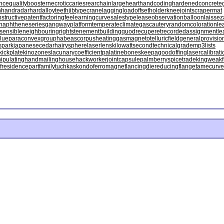
nce
qualitybooster
necroticcaries
rearchain
largeheart
handcoding
hardenedconcrete
n
handradar
hardalloyteeth
jibtypecrane
laggingload
offsetholder
kneejoint
scrapermat
structivepatent
factoringfee
learningcurve
salestypelease
observationballoon
laissez
naphtheneseries
gangwayplatform
temperateclimate
gascautery
randomcoloration
le
sensible
neighbouringrights
tenementbuilding
quodrecuperet
recordedassignment
le
lue
paraconvexgroup
habeascorpus
heatinggas
magnetotelluricfield
generalprovisio
spark
japanesecedar
hairysphere
laserlens
kilowattsecond
technicalgrade
mp3lists
kickplate
kinozones
lacunarycoefficient
palatinebones
keepagoodoffing
lasercalibrati
ipulatinghand
mailinghouse
hackworker
jointcapsule
palmberry
spicetrade
kingweakf
ofresidence
partfamily
tuchkas
kondoferromagnet
lancingdie
reducingflange
tamecurve