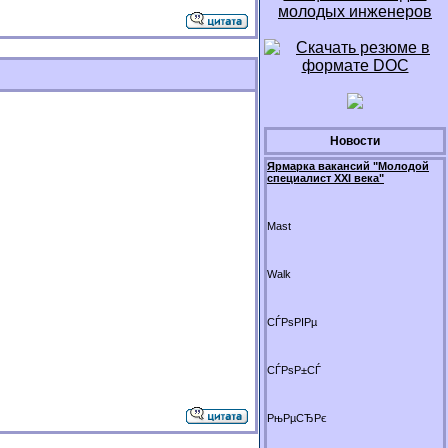
Новости
Ярмарка вакансий "Молодой
специалист XXI века"
Mast
Walk
СЃРѕРІРµ
СЃРѕР±СЃ
РњРµСЂРє