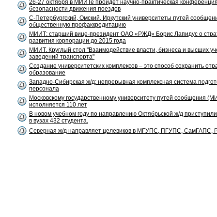
26-27 октября в МИИТе пройдет научно-практическая конференция
безопасности движения поездов
С-Петербургский, Омский, Иркутский университеты путей сообще
общественную профаккредитацию
МИИТ: старший вице-президент ОАО «РЖД» Борис Лапидус о стра
развития корпорации до 2015 года
МИИТ. Круглый стол "Взаимодействие власти, бизнеса и высших у
заведений транспорта"
Создание университетских комплексов – это способ сохранить отр
образование
Западно-Сибирская ж/д: непрерывная комплексная система подгот
персонала
Московскому государственному университету путей сообщения (М
исполняется 110 лет
В новом учебном году по направлению Октябрьской ж/д приступили
в вузах 432 студента.
Северная ж/д направляет целевиков в МГУПС, ПГУПС, СамГАПС,