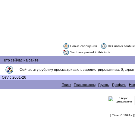
Новые сообщения
Нет новых сообщ
You have posted in this topic
Кто сейчас на сайте
Сейчас эту рубрику просматривают: зарегистрированных: 0, скрыты
OsVic 2001-26
Поиск
Пользователи
Группы
Профиль
Нов
[ Time: 0.1091s ]