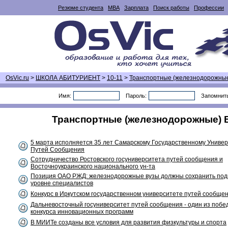
Резюме студента
MBA
Зарплата
Поиск работы
Профессии
OsVic.ru
>
ШКОЛА АБИТУРИЕНТ
>
10-11
>
Транспортные (железнодорожны
Имя:
Пароль:
Запомнит
Транспортные (железнодорожные) ВУ
5 марта исполняется 35 лет Самарскому Государственному Универ
Путей Сообщения
Сотрудничество Ростовского госуниверситета путей сообщения и
Восточноукраинского национального ун-та
Позиция ОАО РЖД: железнодорожные вузы должны сохранить подг
уровне специалистов
Конкурс в Иркутском государственном университете путей сообщени
Дальневосточный госуниверситет путей сообщения - один из побе
конкурса инновационных программ
В МИИТе созданы все условия для развития физкультуры и спорта