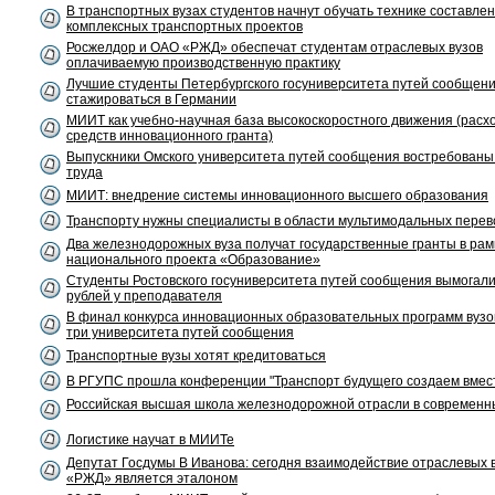
В транспортных вузах студентов начнут обучать технике составле
комплексных транспортных проектов
Росжелдор и ОАО «РЖД» обеспечат студентам отраслевых вузов
оплачиваемую производственную практику
Лучшие студенты Петербургского госуниверситета путей сообщени
стажироваться в Германии
МИИТ как учебно-научная база высокоскоростного движения (расх
средств инновационного гранта)
Выпускники Омского университета путей сообщения востребованы
труда
МИИТ: внедрение системы инновационного высшего образования
Транспорту нужны специалисты в области мультимодальных перев
Два железнодорожных вуза получат государственные гранты в рам
национального проекта «Образование»
Cтуденты Ростовского госуниверситета путей сообщения вымогали
рублей у преподавателя
В финал конкурса инновационных образовательных программ вуз
три университета путей сообщения
Транспортные вузы хотят кредитоваться
В РГУПС прошла конференции "Транспорт будущего создаем вмес
Российская высшая школа железнодорожной отрасли в современн
Логистике научат в МИИТе
Депутат Госдумы В Иванова: сегодня взаимодействие отраслевых 
«РЖД» является эталоном