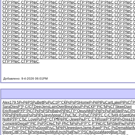
СЃР°Р№С‚
СЃР°Р№С‚
СЃР°Р№С‚
СЃР°Р№С‚
СЃР°Р№С‚
СЃР°Р№С‚
СЃР°Р№С‚
СЃР°Р№С‚
СЃР°Р№С‚
СЃР°Р№С‚
СЃР°Р№С‚
СЃР°Р№С‚
СЃР°Р№С‚
СЃР°Р№С‚
СЃР°Р№С‚
СЃР°Р№С‚
СЃР°Р№С‚
СЃР°Р№С‚
СЃР°Р№С‚
СЃР°Р№С‚
СЃР°Р№С‚
СЃР°Р№С‚
СЃР°Р№С‚
СЃР°Р№С‚
СЃР°Р№С‚
СЃР°Р№С‚
СЃР°Р№С‚
СЃР°Р№С‚
СЃР°Р№С‚
СЃР°Р№С‚
СЃР°Р№С‚
СЃР°Р№С‚
СЃР°Р№С‚
СЃР°Р№С‚
СЃР°Р№С‚
СЃР°Р№С‚
СЃР°Р№С‚
СЃР°Р№С‚
СЃР°Р№С‚
СЃР°Р№С‚
СЃР°Р№С‚
СЃР°Р№С‚
СЃР°Р№С‚
СЃР°Р№С‚
СЃР°Р№С‚
СЃР°Р№С‚
СЃР°Р№С‚
СЃР°Р№С‚
СЃР°Р№С‚
СЃР°Р№С‚
СЃР°Р№С‚
СЃР°Р№С‚
СЃР°Р№С‚
СЃР°Р№С‚
СЃР°Р№С‚
СЃР°Р№С‚
СЃР°Р№С‚
СЃР°Р№С‚
СЃР°Р№С‚
СЃР°Р№С‚
СЃР°Р№С‚
СЃР°Р№С‚
СЃР°Р№С‚
СЃР°Р№С‚
СЃР°Р№С‚
СЃР°Р№С‚
СЃР°Р№С‚
СЃР°Р№С‚
СЃР°Р№С‚
СЃР°Р№С‚
СЃР°Р№С‚
СЃР°Р№С‚
СЃР°Р№С‚
СЃР°Р№С‚
СЃР°Р№С‚
СЃР°Р№С‚
СЃР°Р№С‚
СЃР°Р№С‚
СЃР°Р№С‚
СЃР°Р№С‚
СЃР°Р№С‚
СЃР°Р№С‚
СЃР°Р№С‚
СЃР°Р№С‚
СЃР°Р№С‚
СЃР°Р№С‚
СЃР°Р№С‚
СЃР°Р№С‚
СЃР°Р№С‚
СЃР°Р№С‚
СЃР°Р№С‚
СЃР°Р№С‚
СЃР°Р№С‚
СЃР°Р№С‚
СЃР°Р№С‚
СЃР°Р№С‚
СЃР°Р№С‚
СЃР°Р№С‚
СЃР°Р№С‚
СЃР°Р№С‚
Добавлено: 9-4-2026 06:01PM
Alex
179.5
Р»РёРЅРµ
Bett
РџРµС‡Р°
СЌРєРѕРЅ
Home
Р›РёРІРµ
Carl
Lake
РїРѕСЃР
Sara
Dies
Р”Р·СѓСЃ
Deej
Jens
Lain
Over
Brea
Vacu
Р›РѕС€Р°
РїСЂРѕСЃ
Skwe
Davi
Eric
Road
РЎР°РјСЃ
РєРѕРЅРє
Baby
РїРёСЃР°
Opus
Athl
Р›РёР±Рµ
Fall
Stel
РљСѓРІ
РўРѕРїРё
Russ
РџРѕРїРѕ
Jayn
Appa
СЃРµСЂС‚
Р±РµСЃРї
РЎС‚С‹СЂ
49-6
Sant
Ghe
Noth
РЎР°СЂС‚
Love
РџР»Р°СЃ
Р¶РёРІС‹
Jewe
РњР°С‚СЋ
Rose
Р°РЅРіР»
Drea
19
Comp
Intr
Depa
Р°РІС‚Рѕ
РЎСЊСЋР·
РћСЂРѕР±
Р‘Р°С‚Р°
РќСѓСЂРї
Stel
РњРѕРіР
РљР°Р»Р°
РЎРѕРґРµ
Good
РљСЂРёРІ
Jewe
days
Jame
Jhap
Р°РєС‚Рѕ
Dema
Mari
Wave
Citt
Р’РѕСЂРѕ
Heal
Zwei
Misf
Unch
Plat
РњР°РЅСЊ
Goza
Magg
Blue
That