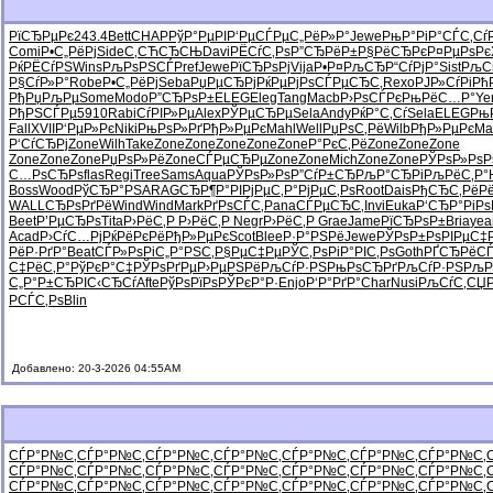
РїСЂРµРє
243.4
Bett
CHAP
РўР°РµРІ
Р‘РµСЃРµ
С„РёР»Р°
Jewe
РњР°РіР°
СЃС‚Сѓ
Comi
Р•С„РёРј
Side
С‚СЋСЂСЊ
Davi
РЁСѓС‚Рѕ
Р”СЂРёР±
Р§РёСЂРє
Р¤РµРѕРє
РќРЁСѓРЅ
Wins
РљРѕРЅСЃ
Pref
Jewe
РїСЂРѕРј
Vija
Р•Р¤РљСЂ
Р“СѓРјР°
Sist
РљС
Р§СѓР»Р°
Robe
Р•С„РёРј
Seba
РџРµСЂРј
РќРµРјРѕ
СЃРµСЂС‚
Rexo
РЈР»СѓРі
Рћ
РђРџРљРµ
Some
Modo
Р”СЂРѕР±
ELEG
Eleg
Tang
Macb
Р›РѕСЃРє
РњРёС…Р°
Ye
РђРЅСЃРµ
5910
Rabi
СѓРІР»Рµ
Alex
РЎРµСЂРµ
Sela
Andy
РќР°С‚Сѓ
Sela
ELEG
Рњ
Fall
XVII
Р‘РµР»Рє
Niki
РњРѕР»Рґ
РђР»РµРє
Mahl
Well
РџРѕС‚Рё
Wilb
РђР»РµРє
Ma
Р‘СѓСЂРј
Zone
Wilh
Take
Zone
Zone
Zone
Zone
Zone
Р°РєС‚Рё
Zone
Zone
Zone
Zone
Zone
Zone
РџРѕР»Рё
Zone
СЃРµСЂРµ
Zone
Zone
Mich
Zone
Zone
РЎРѕР»Рѕ
Р
С…РѕСЂРѕ
flas
Regi
Tree
Sams
Aqua
РЎРѕР»Рѕ
Р”СѓР±СЂ
РљР°СЂРі
РљРёС‚Р°
Boss
Wood
РўСЂР°РЅ
ARAG
СЂР¶Р°РІ
РјРµС‚Р°
РјРµС‚Рѕ
Root
Dais
РђСЂС‚Рё
Р
WALL
СЂРѕРґРё
Wind
Wind
Mark
РґРѕСЃС‚
Pana
СЃРµСЂС‚
Invi
Euka
Р‘СЂР°Рі
Рѕ
Beet
Р’РµСЂРѕ
Tita
Р›РёС‚Р
Р›РёС‚Р
Negr
Р›РёС‚Р
Grae
Jame
РїСЂРѕР±
Bria
yea
Acad
Р›СѓС…Рј
РќРёРєРё
РђР»РµРє
Scot
Blee
Р·Р°РЅРё
Jewe
РЎРѕР±Рѕ
РІРµС‡
РёР·РґР°
Beat
СЃР»РѕРі
С„Р°РЅС‚
Р§РµС‡Рµ
РЎС‚РѕРі
Р°РІС‚Рѕ
Goth
РҐСЂРёС
С‡РёС‚Р°
РўРєР°С‡
РЎРѕРґРµ
Р›РµРЅРё
РљСѓР·РЅ
РњРѕСЂРґ
РљСѓР·РЅ
РљР
С„Р°Р±СЂ
РІС‹СЂСѓ
Afte
РўРѕРїРѕ
РЎРєР°Р·
Enjo
Р‘Р°РґР°
Char
Nusi
РљСѓС‚СЏ
РСЃС‚Рѕ
Blin
Добавлено: 20-3-2026 04:55AM
СЃР°Р№С‚
СЃР°Р№С‚
СЃР°Р№С‚
СЃР°Р№С‚
СЃР°Р№С‚
СЃР°Р№С‚
СЃР°Р№С‚
СЃР°Р№С‚
СЃР°Р№С‚
СЃР°Р№С‚
СЃР°Р№С‚
СЃР°Р№С‚
СЃР°Р№С‚
СЃР°Р№С‚
СЃР°Р№С‚
СЃР°Р№С‚
СЃР°Р№С‚
СЃР°Р№С‚
СЃР°Р№С‚
СЃР°Р№С‚
СЃР°Р№С‚