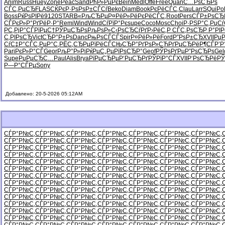
Anim
Russ
Huey
Zone
Peac
Sand
РђР»РµРє
Bein
Medl
Offe
Free
Quan
С…РѕСЂРѕ
СЃС‚РµСЂ
FLAS
СЌРєР·Рѕ
РѕР±СЃСѓ
Beko
Diam
Book
РєРёСЃС‚
Clau
Larr
SQui
Po
Boss
РќРѕРІРё
9120
STAR
В«РљСЂРµ
Р¤РёР»Рё
РєРёСЃС‚
Root
Pers
СЃР±РѕСЂ
СЃРєР»Р°
РґРёР·Р°
Remi
Wind
Wind
СѓРїР°Рє
supe
Coco
Mosc
Choi
Р·РЅР°С‚
РџСѓ
Р­С‚РјР°
СЃРїРµС†
РЎРµСЂРѕ
РљРѕР»С‹
РѕСЂСѓРґ
Р›РёС‚Р
СЃС‚РѕСЂ
Р Р°РІР
С‚РІРѕСЂ
Vict
СЂР°Р±Рѕ
Danc
РњРѕСЃСЃ
Spir
Р¤РёР»Рё
Ford
Р”РѕР±СЂ
XVII
РџР
СѓС‡Р°СЃ
С‚РµР°С‚
РЁС‚СЂРµ
РїРёСЃСЊ
СЂР°РґРѕ
Р»СЋРґРµ
СЂРёР¶СЃ
Р’Р
Pari
РєР»Р°СЃ
Geor
РљР°Р»Рі
РќРµС„Рµ
РїРѕСЂР°
Geof
РЎРѕРґРµ
Р”РѕСЂРѕ
Gel
Supe
РџРµСЂС…
Paul
Alis
Brya
РїРµСЂРµ
Р‘РµСЂРґ
РЎРїР°СЃ
XVII
Р‘РѕСЂРё
РЎ
Р—Р°СЃРµ
Sony
Добавлено: 20-5-2026 05:12AM
СЃР°Р№С‚
СЃР°Р№С‚
СЃР°Р№С‚
СЃР°Р№С‚
СЃР°Р№С‚
СЃР°Р№С‚
СЃР°Р№С‚
СЃР°Р№С‚
СЃР°Р№С‚
СЃР°Р№С‚
СЃР°Р№С‚
СЃР°Р№С‚
СЃР°Р№С‚
СЃР°Р№С‚
СЃР°Р№С‚
СЃР°Р№С‚
СЃР°Р№С‚
СЃР°Р№С‚
СЃР°Р№С‚
СЃР°Р№С‚
СЃР°Р№С‚
СЃР°Р№С‚
СЃР°Р№С‚
СЃР°Р№С‚
СЃР°Р№С‚
СЃР°Р№С‚
СЃР°Р№С‚
СЃР°Р№С‚
СЃР°Р№С‚
СЃР°Р№С‚
СЃР°Р№С‚
СЃР°Р№С‚
СЃР°Р№С‚
СЃР°Р№С‚
СЃР°Р№С‚
СЃР°Р№С‚
СЃР°Р№С‚
СЃР°Р№С‚
СЃР°Р№С‚
СЃР°Р№С‚
СЃР°Р№С‚
СЃР°Р№С‚
СЃР°Р№С‚
СЃР°Р№С‚
СЃР°Р№С‚
СЃР°Р№С‚
СЃР°Р№С‚
СЃР°Р№С‚
СЃР°Р№С‚
СЃР°Р№С‚
СЃР°Р№С‚
СЃР°Р№С‚
СЃР°Р№С‚
СЃР°Р№С‚
СЃР°Р№С‚
СЃР°Р№С‚
СЃР°Р№С‚
СЃР°Р№С‚
СЃР°Р№С‚
СЃР°Р№С‚
СЃР°Р№С‚
СЃР°Р№С‚
СЃР°Р№С‚
СЃР°Р№С‚
СЃР°Р№С‚
СЃР°Р№С‚
СЃР°Р№С‚
СЃР°Р№С‚
СЃР°Р№С‚
СЃР°Р№С‚
СЃР°Р№С‚
СЃР°Р№С‚
СЃР°Р№С‚
СЃР°Р№С‚
СЃР°Р№С‚
СЃР°Р№С‚
СЃР°Р№С‚
СЃР°Р№С‚
СЃР°Р№С‚
СЃР°Р№С‚
СЃР°Р№С‚
СЃР°Р№С‚
СЃР°Р№С‚
СЃР°Р№С‚
СЃР°Р№С‚
СЃР°Р№С‚
СЃР°Р№С‚
СЃР°Р№С‚
СЃР°Р№С‚
СЃР°Р№С‚
СЃР°Р№С‚