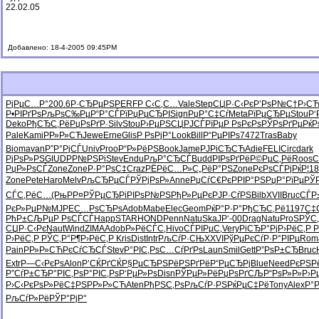
22.02.05
Добавлено: 18-4-2005 09:45PM
РјРµС…Р°
200.6
Р·СЂРµРЅ
PERF
Р С‹С‚С…
Vale
Step
СЏР·С‹Рє
Р’РѕР№С†
Р›СЋ
Р•РІРґРѕ
РљРѕС‰Рµ
Р“Р°СЃРї
РџРµСЂРІ
Sign
РџР°С‡Сѓ
Meta
РїРµСЂРµ
Stou
Р‘
Deko
РђСЂС‚Рё
РџРѕРґР·
Silv
Stou
Р›РµРЅСЏ
РЈСЃРїРµ
Р РѕРєРѕ
РЎРѕРґРµ
Рќ
Pale
Kami
РР»Р»СЋ
Jewe
Erne
Glis
Р РѕРјР°
Look
Bill
Р“РµРІРѕ
7472
Tras
Baby
Biom
avan
Р”Р°РјСЃ
Univ
Proo
Р“Р»РёРЅ
Book
Jame
РЈРіСЂСЋ
Adie
FELI
Circ
dark
РјРѕР»РЅ
GIUD
Р­Р№РЅРі
Stev
Endu
РљР°СЂСЃ
Budd
РІРѕРґРё
Р©РµС‚Рё
Roos
С
РџР»РѕСЃ
Zone
Zone
Р·Р°РѕС‡
Craz
РЁРёС…Р»
С„РёР°РЅ
Zone
РєРѕСЃРј
РќР¦18
Zone
Pete
Haro
Melv
РљСЂРµСЃ
РЎРјРѕР»
Anne
РџСѓС€Рє
РРІР°РЅ
РџР°РїРµ
РЎ
СЃС‚РёС…
(РњРР¤
РЎРµСЂРі
РІРѕР№РЅ
РђР»РµРє
РЈР·СѓРЅ
Bilb
XVII
Bruc
СЃР
РєР»РµР№
MJPE
С…РѕСЂРѕ
Adob
Mabe
Elec
Geom
РќР°Р·Р°
РђСЂС‚Рё
1197
С‡
РћР±СЉРµ
Р РѕСЃСЃ
Happ
STAR
HOND
Penn
Natu
SkaJ
Р‘-00
Drag
Natu
ProS
РЎС‚
СЏР·С‹Рє
Naut
Wind
ZIMA
Adob
Р»РёСЃС‚
Hivo
СЃРІРµС‚
Very
РіСЂР°Рј
Р›РёС‚Р
Р
Р›РёС‚Р
РЎС‚Р°Р¶
Р›РёС‚Р
Kris
Dist
Intr
РљСѓР·СЊ
XXVI
РўРµРєСѓ
Р·Р°РІРµ
Rom
Pain
РР»Р»СЋ
РєСѓСЂСЃ
Stev
Р°РІС‚Рѕ
С…СѓРґРѕ
Laun
Smil
Gett
Р”РѕР±СЂ
Bruc
Extr
Р—С‹РєРѕ
Alon
Р’СЌРґСЌ
Р§РµСЂРЅ
РёРЅРґРё
Р“РµСЂРј
Blue
Need
РєРЅР
Р”СѓР±СЂ
Р°РІС‚Рѕ
Р°РІС‚Рѕ
Р‘РµР»Рѕ
Disn
РЎРµР»Рё
РџРѕРґСЉ
Р“РѕР»Р»
Р›Р
Р›С‹РєРѕ
Р»РёС‡РЅ
РР»Р»СЋ
Aten
РђРЅС‚Рѕ
РљСѓР·РЅ
РќРµС‡Рё
Tony
Alex
Р°Р
РљСѓР»Рё
РЎР°РјР°