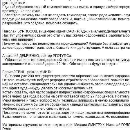
руководители.
Единый образовательный комплекс позволит иметь и единую лабораторную 
прохождение практики.
Более того, почему бы нам не создать технопарки, своего рода «силиконо
продукцию на основе своих разработок. И, наконец, инновационным, помо
разрушайте, что создано, помогите созидать.
Николай БУРНОСОВ, вице-президент ОАО «РЖД», начальник Департамента
Нас тут упрекнули: с какой это стати у вас, железнодорожников, зарплата бо
чему оно приведет!
Почему мы так остро реагируем на происходящее? Раньше была закрытая си
железнодорожного транспорта, бывшие или действующие. А если завтра «вы
Анатолий ДЕМЧЕНКО, ректор РГОТУПСа:
– Образование в железнодорожной отрасли имеет весьма сложную структуру
заведениями и железной дорогой? Нет. Обе стороны будут страдать.
Борис ЛЁВИН, ректор МИИТа:
– В России уже 200 лет существует система образования на железнодорожно
От того, каким путем пойдет реформа отраслевого образования, зависит не 
ней не осталось специалистов? Нам удалось избежать этого благодаря еди
или юрист куда-нибудь далеко от Москвы? Думаю, нет.
Кстати сказать, нам часто задают вопрос: железнодорожных специальносте
вузов через два года работы на сети остается около 27 процентов. Поэтом
Меня волнует и такой вопрос: если техникум, влившись в некую ассоциацию 
Именно поэтому я бы хотел обратиться к представителям парламента с пред
учебного заведения, и его связи с вузом.
Пока никто не может ответить нам, ждет ли наши техникумы перепрофилиро
Вузы, конечно, попытаются максимально помочь техникумам. Но последнее
Материалы «круглого стола» подготовили: Михаил ДМИТРУК, Николай Г
Гудок