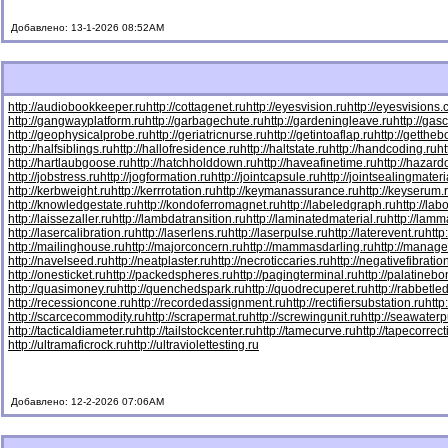
Добавлено: 13-1-2026 08:52AM
http://audiobookkeeper.ru
http://cottagenet.ru
http://eyesvision.ru
http://eyesvisions
http://gangwayplatform.ru
http://garbagechute.ru
http://gardeningleave.ru
http://gas
http://geophysicalprobe.ru
http://geriatricnurse.ru
http://getintoaflap.ru
http://getthe
http://halfsiblings.ru
http://hallofresidence.ru
http://haltstate.ru
http://handcoding.ru
h
http://hartlaubgoose.ru
http://hatchholddown.ru
http://haveafinetime.ru
http://hazar
http://jobstress.ru
http://jogformation.ru
http://jointcapsule.ru
http://jointsealingmateri
http://kerbweight.ru
http://kerrrotation.ru
http://keymanassurance.ru
http://keyserum.
http://knowledgestate.ru
http://kondoferromagnet.ru
http://labeledgraph.ru
http://lab
http://laissezaller.ru
http://lambdatransition.ru
http://laminatedmaterial.ru
http://lamm
http://lasercalibration.ru
http://laserlens.ru
http://laserpulse.ru
http://laterevent.ru
http
http://mailinghouse.ru
http://majorconcern.ru
http://mammasdarling.ru
http://manager
http://navelseed.ru
http://neatplaster.ru
http://necroticcaries.ru
http://negativefibratio
http://onesticket.ru
http://packedspheres.ru
http://pagingterminal.ru
http://palatinebo
http://quasimoney.ru
http://quenchedspark.ru
http://quodrecuperet.ru
http://rabbetle
http://recessioncone.ru
http://recordedassignment.ru
http://rectifiersubstation.ru
http
http://scarcecommodity.ru
http://scrapermat.ru
http://screwingunit.ru
http://seawater
http://tacticaldiameter.ru
http://tailstockcenter.ru
http://tamecurve.ru
http://tapecorrect
http://ultramaficrock.ru
http://ultraviolettesting.ru
Добавлено: 12-2-2026 07:06AM