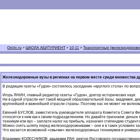
OsVic.ru
>
ШКОЛА АБИТУРИЕНТ
>
10-11
>
Транспортные (железнодорож
Железнодорожные вузы в регионах на первом месте среди множества 
В редакции газеты «Гудок» состоялось заседание «круглого стола» по вопр
Игорь ЯНИН, главный редактор газеты «Гудок», доктор исторических наук:
Ни в одной отрасли нет такой мощной образовательной базы: академия, дев
крупнейшей и важнейшей отрасли страны. Поэтому нас не может не волноват
Евгений БУСЛОВ, заместитель руководителя аппарата Комитета Совета Фед
относится к ним как к своим подразделениям. Но давайте признаем: деньги 
техникум или вуз – заплати налог на прибыль, назначил стипендию студент
Можно снять шляпу перед железнодорожниками – они и в таких условиях за
Что касается возможной «смычки» железнодорожных техникумов и университ
Владимир КОЛЕСНИКОВ, академик РАН, ректор Ростовского государственного 