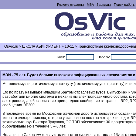
Резюме студента
MBA
Зарплата
Поиск работы
OsVic.ru
>
ШКОЛА АБИТУРИЕНТ
>
10-11
>
Транспортные (железнодорожны
Имя:
Пароль:
МЭИ - 75 лет. Будет больше высококвалифицированных специалистов и
Московскому энергетическому институту (техническому университету) испол
Его по праву называют младшим братом отраслевых вузов. Выпускники и 
разработали многие системы и механизмы электроподвижного состава, кото
электропоезда, обеспечившие пригородное сообщение в стране, – ЭР2, ЭР2
сообщения ЭР200.
В последнее время на Московской железной дороге используется созданна
тягового электропривода, которая установлена пока на четырех поездах ЭР
технических наук Виктора Тулупова, ЭС ТЭП обеспечивает 30-процентную 
оборудованы ею в течение 5 – 6 лет.
Недавно по Садовому кольцу столицы стал курсировать троллейбус с конде