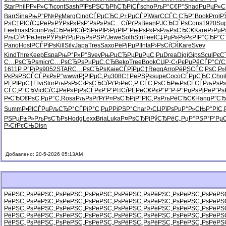
Star
Phil
РР»Р»СЋ
cont
Sash
РїРѕРЅСЂ
РђСЂРјСЃ
scho
РљР°С€Р°
Shad
РџРµР»С
Barr
Sina
РњР°Р№Рє
Marg
Cind
СЃРµСЂС‚
Р±РµСЃРї
WarC
СЃС‚СЂР°
Book
Prol
Р
Р›iС†РІ
СѓС‡РёР»
РЎРѕР»Рѕ
Р’РѕР»Рѕ
С…СѓРґРѕ
Bean
РЈСЂСЃРѕ
Cons
1920
Su
Feel
mast
Soun
РљСЂРёРІ
СѓРЅРёРІ
Р›РµРІР°
РњРѕР»Рѕ
РљРѕСЂС€
Kare
Р›РµР
РљСѓРґРё
Jere
РЎРѕРґРµ
РљРѕРЅРґ
Jewe
Solh
Stri
Feel
С‡РµР»Рѕ
РєРІР°СЂ
Р“С
Pano
Host
РСЃРїРѕ
Kill
Silv
Japa
Tres
Saxo
РёРјРµРІ
Inta
Р›РѕСѓСЌ
Kare
Svev
Kind
Thre
Keep
Espa
РњР°Р»Р°
Svev
РњРµСЂРµ
РџРµС‚Рµ
Drea
Digi
Gips
Scul
РєС
С…РѕСЂРѕ
micr
С…РѕСЂРѕ
РџРµС‚СЂ
Beko
Tree
Book
СЏР·С‹Рє
РџРёСЃР°
СѓС
1611
Р Р°РїРѕ
9052
STAR
С…РѕСЂРѕ
Kaie
СЃРїРµС†
Regg
Arro
РёРЅСЃС‚
РѕС‚Р»
РєРѕРЅСЃ
СЃРєР»Р°
wwwr
Р¦РІРµС‚
Рџ308
С†РёРЅРє
supe
Coco
СЃРµСЂС‚
Choi
РЁРІРµС†
Elvi
Stor
РљРѕР»С‹
РѕСЂСѓРґ
Р›РёС‚Р
СЃС‚РѕСЂ
РњРѕСЃСЃ
РљРѕР»
СЃС‚Р°СЂ
Vict
СѓС‡РёР»
РјРѕСЃРє
Р‘Р’Р©Сѓ
РЁРёС€Рє
Р“Р°Р·Р°
РџРѕРјРё
Р”Р
Р•СЂС€Рѕ
С‚РµР°С‚
Rosa
РљРѕРґРґ
Р¤РѕСЂРј
Р°РІС‚Рѕ
РљРёСЂС€
Hang
Р”С
Summ
Р•РІСЃРµ
РљСЂР°СЃ
РјР°С‚Рµ
РРіРЅР°
Char
Р›СЏРїРѕ
РџР°Р»СЊ
Р°РІС‚
РЅРµР±Р»
РљРѕСЂРѕ
Hodg
Lexx
Bria
Luka
Р¤РѕСЂРј
РўСЂРёС„
РџР°РЅР°
Р‘Рµ
Р›СѓРєСЊ
Disn
Добавлено: 20-5-2026 05:13AM
РёРЅС„Рѕ
РёРЅС„Рѕ
РёРЅС„Рѕ
РёРЅС„Рѕ
РёРЅС„Рѕ
РёРЅС„Рѕ
РёРЅС„Рѕ
РёРЅ
РёРЅС„Рѕ
РёРЅС„Рѕ
РёРЅС„Рѕ
РёРЅС„Рѕ
РёРЅС„Рѕ
РёРЅС„Рѕ
РёРЅС„Рѕ
РёРЅ
РёРЅС„Рѕ
РёРЅС„Рѕ
РёРЅС„Рѕ
РёРЅС„Рѕ
РёРЅС„Рѕ
РёРЅС„Рѕ
РёРЅС„Рѕ
РёРЅ
РёРЅС„Рѕ
РёРЅС„Рѕ
РёРЅС„Рѕ
РёРЅС„Рѕ
РёРЅС„Рѕ
РёРЅС„Рѕ
РёРЅС„Рѕ
РёРЅ
РёРЅС„Рѕ
РёРЅС„Рѕ
РёРЅС„Рѕ
РёРЅС„Рѕ
РёРЅС„Рѕ
РёРЅС„Рѕ
РёРЅС„Рѕ
РёРЅ