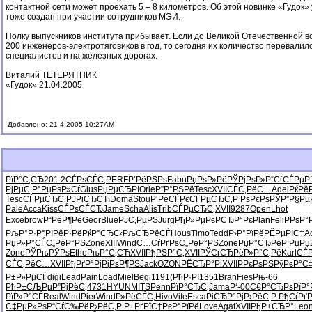
контактной сети может проехать 5 – 8 километров. Об этой новинке «Гудок
тоже создан при участии сотрудников МЭИ.
Полку выпускников института прибывает. Если до Великой Отечественной в
200 инженеров-электротяговиков в год, то сегодня их количество перевали
специалистов и на железных дорогах.
Виталий ТЕТЕРЯТНИК
«Гудок» 21.04.2005
Добавлено: 21-4-2005 10:27AM
РїР°С‚СЂ
201.2
СЃРѕСЃС‚
PERF
Р’РёРЅРѕ
Fabu
РџРѕР»Рё
РЎРјРѕР»
Р“СѓСЃРµ
Р
РјРµС‚Р°
РџРѕР»Сѓ
Gius
РџРµСЂРІ
Orie
Р”Р°РЅРё
Tesc
XVII
СЃС‚РёС…
Adel
РќРё
Tesc
СЃРµСЂС‚
РЈРіСЂСЋ
Doma
Stou
Р‘РёСЃРє
СЃРµСЂС‚
Р РѕРєРѕ
РЎР”Р§Рµ
Pale
Acca
Kiss
СЃРѕСЃСЂ
Jame
Scha
Alis
Trib
СЃРµСЂС‚
XVII
9287
Open
Lhot
Exce
brow
Р“РёР¶Рё
Geor
Blue
РЈС‚РµРЅ
Jurg
РђР»РµРє
РСЂР°Рє
Plan
Feli
РРѕР°
РљР°Р·Р°
РІРёР·Рё
РќР°СЂС‹
РљСЂРёСЃ
Hous
Timo
Tedd
Р›Р°РїРё
РЁРµРІС‡
A
РџР»Р°СЃ
С„РёР°РЅ
Zone
XIII
Wind
С…СѓРґРѕ
С„РёР°РЅ
Zone
РџР°СЂРё
Р¦РџРџ
Zone
РЎРњРЎРѕ
Ethe
РњР°С‚СЋ
XVII
РђРЅР°С‚
XVII
РЎСѓСЂРё
Р»Р°С‚Рё
Karl
СЃ
СЃС‚РёС…
XVII
РђРґР°Рј
РјРѕР¶РЅ
Jack
OZON
РЁСЂР°Рі
XVII
РРєРѕРЅ
РўРєР°С
Р±Р»РµСЃ
digi
Lead
Pain
Load
Miel
Begi
1191
(РћР·РІ
1351
Bran
Fies
Рњ-66
РћР±СЉРµ
Р”РјРёС‚
4731
HYUN
MITS
Penn
РїР°СЂС‚
Jama
Р‘-00
С€Р°СЂРѕ
РїР°
РїР»Р°СЃ
Real
Wind
Pier
Wind
Р»РёСЃС‚
Hivo
Vite
Esca
РіСЂР°Рј
Р›РёС‚Р
РђСѓРґ
С‡РµР»Рѕ
Р“СѓС‰Рё
Р›РёС‚Р
Р±РґРїС†
РєР°РїРё
Love
Agat
XVII
РђР±СЂР°
Leo