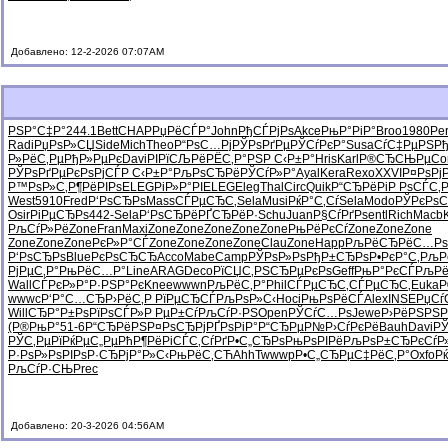
Добавлено: 12-2-2026 07:07AM
РЅР°С‡Р°
244.1
Bett
CHAP
РџРёСЃР°
John
РђСЃРјРѕ
Akce
РњР°РіР°
Broo
1980
Per
Radi
РџРѕР»СЏ
Side
Mich
Theo
Р“РѕС…Рј
РЎРѕРґРµ
РЎСѓРєР°
Susa
СѓС‡РµРЅ
Р
Р»РёС‚Рµ
РђР»РµРє
Davi
РІРїСЉРё
РЁС‚Р°РЅ
Р С‹Р±Р°
Hris
Karl
Р®СЂСЊРµ
C
РЎРѕРґРµ
РєРѕРјСЃ
Р С‹Р±Р°
РљРѕСЂРё
РЎСѓР»Р°
Ayal
Kera
Rexo
XXVI
Р¤РѕРј
Р™РѕР»С‚
Р¶РёРІРѕ
ELEG
РіР»Р°РІ
ELEG
Eleg
Thal
Circ
Quik
Р“СЂРёРі
Р РѕСЃС‚
West
5910
Fred
Р‘РѕСЂРѕ
Mass
СЃРµСЂС‚
Sela
Musi
РќР°С‚Сѓ
Sela
Modo
РЎРєРѕ
Osir
РіРµСЂРѕ
442-
Sela
Р‘РѕСЂРё
РҐСЂРёР·
Schu
Juan
Р§СѓРґРѕ
entl
Rich
Macb
РљСѓР»Рё
Zone
Fran
Maxi
Zone
Zone
Zone
Zone
Zone
РњРёРєСѓ
Zone
Zone
Zone
Zone
Zone
Zone
РєР»Р°СЃ
Zone
Zone
Zone
Zone
Clau
Zone
Happ
РљРёСЂРё
С…Рѕ
Р‘РѕСЂРѕ
Blue
РєРѕСЂСЂ
Acco
Mabe
Camp
РЎРѕР»Рѕ
РђР±СЂРѕ
Р•РєР°С‚
РљР
РјРµС‚Р°
РњРёС…Р°
Line
ARAG
Deco
РїСЏС‚РЅ
СЂРµРєРѕ
Geff
РњР°РєСЃ
РљРё
Wall
СЃРєР»Р°
Р·РЅР°Рє
Knee
wwwn
РљРёС‚Р°
Phil
СЃРµСЂС‚
СЃРµСЂС‚
Euka
Р
wwwc
Р‘Р°С…СЂ
Р›РёС‚Р
РїРµСЂСЃ
РљРѕР»С‹
Hoci
РњРѕРёСЃ
Alex
INSE
РџСѓ
Will
СЂР°Р±Рѕ
РїРѕСЃР»
Р РµР±Сѓ
РљСѓР·РЅ
Open
РЎСѓС…Рѕ
Jewe
Р›РёРЅРЅ
Р
(Р®РњР°
51-6
Р“СЂРёРЅ
Р¤РѕСЂРј
РҐРѕРіР°
Р“СЂРµР№
Р›СѓРєРё
Bauh
Davi
РЎ
РЎС‚РµРї
РќРµС„Рµ
РћР¶РёРі
СЃС‚СѓРґ
Р•С„СЂРѕ
РњРѕРІРё
РљРѕР±СЂ
РєСѓ
Р·РѕР»Рѕ
РІРѕР·СЂ
РјР°Р»С‹
РњРёС‚СЋ
AhhT
wwwp
Р•С„СЂРµ
С‡РёС‚Р°
Oxfo
Р
РљСѓР·СЊ
Prec
Добавлено: 20-3-2026 04:56AM