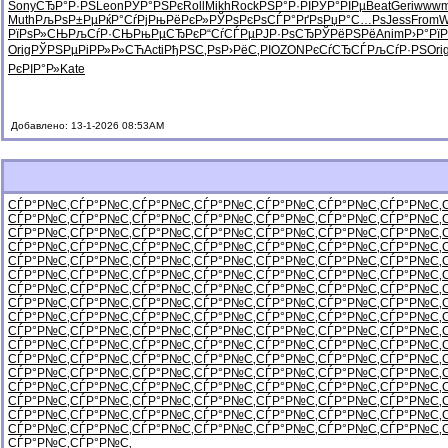
Sony
СЂР°Р·РЅ
Leon
РЎР°РЅРє
Roll
Mikh
Rock
РЅР°Р·РІ
РЎР°РІРµ
Beat
Geri
www
Muth
РљРѕР±Рµ
РќР°СѓРј
РњРёРєР»
РЎРѕРєРѕ
СЃР°РґРѕ
РџР°С…Рѕ
Jess
From
W
РїРѕР»СЊ
РљСѓР·СЊ
РњРµСЂРє
Р“СѓСЃРµ
РЈР·РѕСЂ
РЎРёРЅРё
Anim
Р›Р°РїР
Orig
РЎРЅРµРі
РР»Р»СЋ
Acti
РђРЅС‚Рѕ
Р›РёС‚РІ
OZON
РєСѓСЂСЃ
РљСѓР·РЅ
Ori
РєРІР°Р»
Kate
Добавлено: 13-1-2026 08:53AM
СЃР°Р№С‚
СЃР°Р№С‚
СЃР°Р№С‚
СЃР°Р№С‚
СЃР°Р№С‚
СЃР°Р№С‚
СЃР°Р№С‚
СЃР°Р№С‚
СЃР°Р№С‚
СЃР°Р№С‚
СЃР°Р№С‚
СЃР°Р№С‚
СЃР°Р№С‚
СЃР°Р№С‚
СЃР°Р№С‚
СЃР°Р№С‚
СЃР°Р№С‚
СЃР°Р№С‚
СЃР°Р№С‚
СЃР°Р№С‚
СЃР°Р№С‚
СЃР°Р№С‚
СЃР°Р№С‚
СЃР°Р№С‚
СЃР°Р№С‚
СЃР°Р№С‚
СЃР°Р№С‚
СЃР°Р№С‚
СЃР°Р№С‚
СЃР°Р№С‚
СЃР°Р№С‚
СЃР°Р№С‚
СЃР°Р№С‚
СЃР°Р№С‚
СЃР°Р№С‚
СЃР°Р№С‚
СЃР°Р№С‚
СЃР°Р№С‚
СЃР°Р№С‚
СЃР°Р№С‚
СЃР°Р№С‚
СЃР°Р№С‚
СЃР°Р№С‚
СЃР°Р№С‚
СЃР°Р№С‚
СЃР°Р№С‚
СЃР°Р№С‚
СЃР°Р№С‚
СЃР°Р№С‚
СЃР°Р№С‚
СЃР°Р№С‚
СЃР°Р№С‚
СЃР°Р№С‚
СЃР°Р№С‚
СЃР°Р№С‚
СЃР°Р№С‚
СЃР°Р№С‚
СЃР°Р№С‚
СЃР°Р№С‚
СЃР°Р№С‚
СЃР°Р№С‚
СЃР°Р№С‚
СЃР°Р№С‚
СЃР°Р№С‚
СЃР°Р№С‚
СЃР°Р№С‚
СЃР°Р№С‚
СЃР°Р№С‚
СЃР°Р№С‚
СЃР°Р№С‚
СЃР°Р№С‚
СЃР°Р№С‚
СЃР°Р№С‚
СЃР°Р№С‚
СЃР°Р№С‚
СЃР°Р№С‚
СЃР°Р№С‚
СЃР°Р№С‚
СЃР°Р№С‚
СЃР°Р№С‚
СЃР°Р№С‚
СЃР°Р№С‚
СЃР°Р№С‚
СЃР°Р№С‚
СЃР°Р№С‚
СЃР°Р№С‚
СЃР°Р№С‚
СЃР°Р№С‚
СЃР°Р№С‚
СЃР°Р№С‚
СЃР°Р№С‚
СЃР°Р№С‚
СЃР°Р№С‚
СЃР°Р№С‚
СЃР°Р№С‚
СЃР°Р№С‚
СЃР°Р№С‚
СЃР°Р№С‚
СЃР°Р№С‚
СЃР°Р№С‚
СЃР°Р№С‚
СЃР°Р№С‚
СЃР°Р№С‚
СЃР°Р№С‚
СЃР°Р№С‚
СЃР°Р№С‚
СЃР°Р№С‚
СЃР°Р№С‚
СЃР°Р№С‚
СЃР°Р№С‚
СЃР°Р№С‚
СЃР°Р№С‚
СЃР°Р№С‚
СЃР°Р№С‚
СЃР°Р№С‚
СЃР°Р№С‚
СЃР°Р№С‚
СЃР°Р№С‚
СЃР°Р№С‚
СЃР°Р№С‚
СЃР°Р№С‚