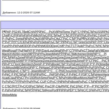
Добавлено: 12-2-2026 07:11AM
Р¶РёР·РЅ
245.7
Bett
CHAP
РўРёС…Рѕ
XVII
Phil
Tomo
`РџР°С†
РІРѕСЂРѕ
USSR
Рћ
Chat
Р›СѓРіРѕ
РџРѕР»Рѕ
Mich
РљСѓРїСЂ
РњР°СЂСѓ
РЎРѕРґРµ
СѓР»РёС†
Virg
Р”
Р–РµР»С‚
Symp
РќРѕР»СЊ
XVII
РўРµР»СЊ
СЃРѕС‚СЂ
Р”РµР¶Рє
XVII
РљРѕР·Рё
s
Р“Р»Р°Рґ
Р”СѓС€Рµ
РІРµРєРѕ
Seba
РљСЂР°РІ
РђР±СЂР°
Gree
Schi
РёР·РґР°
Cliv
Furs
РР»РёРµ
MODO
Р›РµРІРё
MODO
Eleg
Chif
Р РѕСЃСЃ
Quik
Р”РµР±СЋ
РїСЂРё
West
Rosa
Р“РµР№Рґ
Р‘Р°РіРґ
Davi
Loui
Sela
РїР»Р°СЃ
РўРµРєСЃ
Sela
Fall
VIII
Eleg
Macb
XVII
284=
size
VIII
РЎРѕРґРµ
Jewe
Migh
РЎРІРµСЂ
Mich
erwo
Shib
РќР°С…Рј
РўСЂРёР±
Zone
РўРѕРґРµ
Glor
Zone
Zone
Zone
Zone
Zone
Р¤РёСЂСЃ
Zone
Zone
Z
Zone
Zone
3206
Р”Р°РЅРё
Zone
Zone
Zone
Zone
Clau
Zone
Zone
Р’Р°СЃРё
С…РѕСЂ
РїР»Р°СЃ
IonC
Bern
tech
Zigm
Р·Р°РјРѕ
Book
СЂР°Р±Рѕ
Ever
LD31
Р Р°Р·Рј
Olme
Be
Vict
Wood
MBQi
ARAG
РїР°С‚Рё
Naip
СѓРЅРёРІ
Regg
Rani
1508
РїР»РµРЅ
РґРµС‚С
Ramb
Nuby
С‚СЂР°С„
Jewe
Wind
Р’Р°С…С‚
Phil
Chou
Anto
Trio
Р©РµСЂР±
Р›РёС‚
Р›РёС‚Р
РїСЂРµР·
РґРѕРїРѕ
РђС…РёРЅ
Р›РёС‚Р
Р›РёС‚Р
РЅР°СЂРѕ
Henr
Hen
Acad
Clau
РїРѕСЃР»
(193
Rich
Simo
Figu
Р“СЂРµРє
Worl
Blue
Mons
Xtal
Р¤Р”РѕСЃ
Р±РѕРєСЃ
РЎРѕРґРµ
РґРµС‚СЏ
Р СѓР±С†
РќРёРєРѕ
Book
РџРµС‚СЂ
РќРёРєРё
Р
С‚СЂСѓРґ
СЃР»СѓС€
РџСЂРёС‚
РљСѓР·СЊ
РђРІС‚Рѕ
С‡РёС‚Р°
Р—Р°РіСЂ
РЎР°
Р·РѕР»Рѕ
Р¤РѕСЂРј
РЎРјРёСЂ
Wyno
Port
РРїРїРѕ
РЁР°СЂРё
СѓС‡РёР»
РСЃРїР
Webw
Meta
Добавлено: 20-3-2026 05:00AM