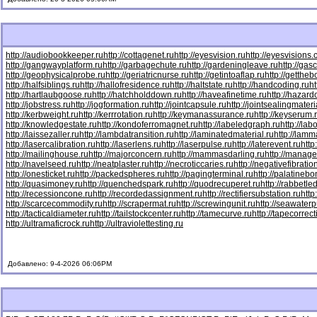
http://audiobookkeeper.ru
http://cottagenet.ru
http://eyesvision.ru
http://eyesvisions
http://gangwayplatform.ru
http://garbagechute.ru
http://gardeningleave.ru
http://gas
http://geophysicalprobe.ru
http://geriatricnurse.ru
http://getintoaflap.ru
http://getthe
http://halfsiblings.ru
http://hallofresidence.ru
http://haltstate.ru
http://handcoding.ru
h
http://hartlaubgoose.ru
http://hatchholddown.ru
http://haveafinetime.ru
http://hazar
http://jobstress.ru
http://jogformation.ru
http://jointcapsule.ru
http://jointsealingmateri
http://kerbweight.ru
http://kerrrotation.ru
http://keymanassurance.ru
http://keyserum.
http://knowledgestate.ru
http://kondoferromagnet.ru
http://labeledgraph.ru
http://lab
http://laissezaller.ru
http://lambdatransition.ru
http://laminatedmaterial.ru
http://lamm
http://lasercalibration.ru
http://laserlens.ru
http://laserpulse.ru
http://laterevent.ru
http
http://mailinghouse.ru
http://majorconcern.ru
http://mammasdarling.ru
http://manager
http://navelseed.ru
http://neatplaster.ru
http://necroticcaries.ru
http://negativefibratio
http://onesticket.ru
http://packedspheres.ru
http://pagingterminal.ru
http://palatinebo
http://quasimoney.ru
http://quenchedspark.ru
http://quodrecuperet.ru
http://rabbetle
http://recessioncone.ru
http://recordedassignment.ru
http://rectifiersubstation.ru
http
http://scarcecommodity.ru
http://scrapermat.ru
http://screwingunit.ru
http://seawater
http://tacticaldiameter.ru
http://tailstockcenter.ru
http://tamecurve.ru
http://tapecorrect
http://ultramaficrock.ru
http://ultraviolettesting.ru
Добавлено: 9-4-2026 06:06PM