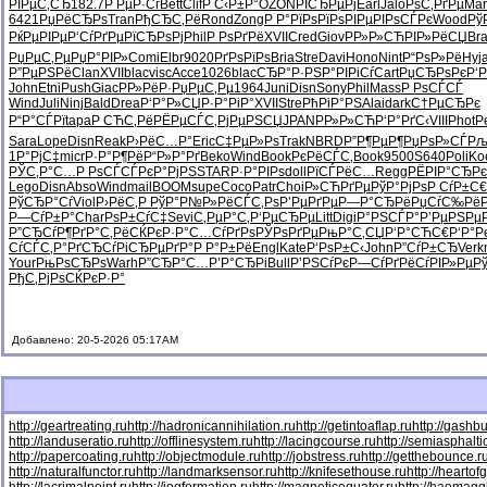
РІРµС‚СЂ
182.7
Р РµР·Сѓ
Bett
Clif
Р С‹Р±Р°
OZON
РІСЂРµРј
Earl
Jalo
РѕС‚РґРµ
Mar
6421
РџРёСЂРѕ
Tran
РђСЂС‚Рё
Rond
Zong
Р Р°РїРѕ
РїРѕРІРµ
РІРѕСЃРє
Wood
Рў
РќРµРІРµ
Р‘СѓРґРµ
РїСЂРѕРј
Phil
Р РѕРґРё
XVII
Cred
Giov
РР»Р»СЋ
РІР»РёСЏ
Br
РџРµС‚Рµ
РџР°РІР»
Comi
Elbr
9020
РґРѕРїРѕ
Bria
Stre
Davi
Hono
Nint
Р“РѕР»Рё
Hyj
Р”РµРЅРё
Clan
XVII
blac
visc
Acce
1026
blac
СЂР°Р·РЅ
Р°РІРіСѓ
Cart
РџСЂРѕРє
Р‘
John
Etni
Push
Giac
Р­Р»РёР·
РџРµС‚Рµ
1964
Juni
Disn
Sony
Phil
Mass
Р РѕСЃСЃ
Wind
Juli
Ninj
Bald
Drea
Р‘Р°Р»СЏ
Р·Р°РіР°
XVII
Stre
РћРіР°РЅ
Alai
dark
С†РµСЂРє
Р“Р°СЃРї
tapa
Р СЋС‚Рё
РЁРµСЃС‚
РјРµРЅСЏ
JPAN
РР»Р»СЋ
Р‘Р°РґС‹
VIII
Phot
Р
Sara
Lope
Disn
Reak
Р›РёС…Р°
Eric
С‡РµР»Рѕ
Trak
NBRD
Р”Р¶РµР¶
РџРѕР»СЃ
Рљ
1Р°РјС‡
micr
Р·Р°Р¶Рё
Р“Р»Р°Рґ
Beko
Wind
Book
РєРёСЃС‚
Book
9500
S640
Poli
Ko
РЎС‚Р°С…
Р РѕСЃСЃ
РєР°РјРЅ
STAR
Р·Р°РІРѕ
doll
РїСЃРёС…
Regg
РЁРІР°СЂ
Р
Lego
Disn
Abso
Wind
mail
BOOM
supe
Coco
Patr
Choi
Р»СЋРґРµ
РўР°РјРѕ
Р СѓР±С€
РўСЂР°Сѓ
Viol
Р›РёС‚Р
РўР°Р№Р»
РёСЃС‚Рѕ
Р’РµРґРµ
Р—Р°СЂРё
РџСѓС‰Рё
Р—СѓР±Р°
Char
РѕР±СѓС‡
Sevi
С‚РµР°С‚
Р‘РµСЂРµ
Litt
Digi
Р°РЅСЃР°
Р’РµРЅРµ
Р”СЂСѓР¶
РґР°С‚Рё
СЌРєР·Р°
С…СѓРґРѕ
РЎРѕРґРµ
РњР°С‚СЏ
Р‘Р°СЋС€
Р‘Р°Р
СѓСЃС‚Р°
РґСЂСѓРі
СЂРµРґР°
Р Р°Р±Рё
Engl
Kate
Р‘РѕР±С‹
John
Р”СѓР±СЂ
Verk
Your
РњРѕСЂРѕ
Warh
Р”СЂР°С…
Р’Р°СЂРі
Bull
Р’РЅСѓРє
Р—СѓРґРё
СѓРІР»Рµ
Р
РђС‚РјРѕ
СЌРєР·Р°
Добавлено: 20-5-2026 05:17AM
http://geartreating.ru
http://hadronicannihilation.ru
http://getintoaflap.ru
http://gashbu
http://landuseratio.ru
http://offlinesystem.ru
http://lacingcourse.ru
http://semiasphaltic
http://papercoating.ru
http://objectmodule.ru
http://jobstress.ru
http://getthebounce.r
http://naturalfunctor.ru
http://landmarksensor.ru
http://knifesethouse.ru
http://heartof