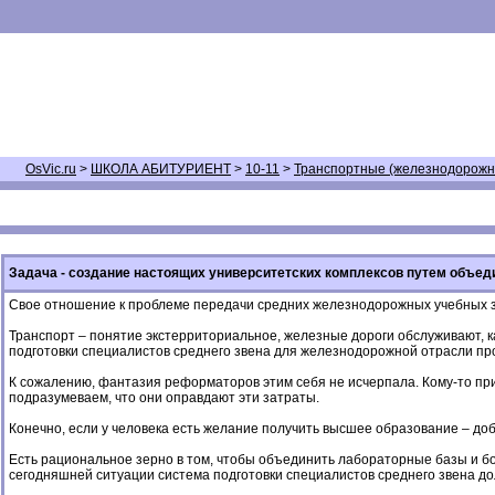
OsVic.ru
>
ШКОЛА АБИТУРИЕНТ
>
10-11
>
Транспортные (железнодорож
Задача - создание настоящих университетских комплексов путем объе
Свое отношение к проблеме передачи средних железнодорожных учебных за
Транспорт – понятие экстерриториальное, железные дороги обслуживают, к
подготовки специалистов среднего звена для железнодорожной отрасли п
К сожалению, фантазия реформаторов этим себя не исчерпала. Кому-то при
подразумеваем, что они оправдают эти затраты.
Конечно, если у человека есть желание получить высшее образование – доб
Есть рациональное зерно в том, чтобы объединить лабораторные базы и бол
сегодняшней ситуации система подготовки специалистов среднего звена д