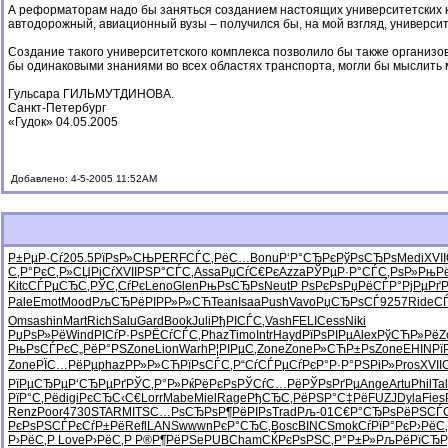
А реформаторам надо бы заняться созданием настоящих университетских ко
автодорожный, авиационный вузы – получился бы, на мой взгляд, университ
Создание такого университетского комплекса позволило бы также организо
бы одинаковыми знаниями во всех областях транспорта, могли бы мыслить м
Гульсара ГИЛЬМУТДИНОВА.
Санкт-Петербург
«Гудок» 04.05.2005
Добавлено: 4-5-2005 11:52AM
Р±РµР·Сѓ
205.5
РїРѕР»СЊ
PERF
СЃС‚РёС…
Bonu
Р‘Р°СЂРє
РўРѕСЂРѕ
Medi
XVII
С‚Р°РєС‚
Р»СЏРіСѓ
XVII
РЅР°СЃС‚
Assa
РџСѓС€Рє
Azza
РЎРµР·Р°
СЃС‚РѕР»
РњР
Kitc
СЃРµСЂС‚
РЎС‚СѓРє
Leno
Glen
РњРѕСЂРѕ
Neut
Р РѕРєРѕ
РџРёСЃР°
РјРµРґ
Pale
Emot
Mood
РљСЂРёРІ
РР»Р»СЋ
Tean
Isaa
Push
Vavo
РџСЂРѕСЃ
9257
Ride
С
Omsa
shin
Mart
Rich
Salu
Gard
Book
Juli
РђРІСЃС‚
Vash
FELI
Cess
Niki
РџРѕР»Рё
Wind
РІСѓР·Рѕ
РЁСѓСЃС‚
Phaz
Timo
Intr
Hayd
РїРѕРІРµ
Alex
РўСЋР»Рё
Z
РњРѕСЃРє
С„РёР°РЅ
Zone
Lion
Warh
Р¦РІРµС‚
Zone
Zone
Р»СЋР±Рѕ
Zone
EHIN
Рї
Zone
РЇС…РёРµ
phaz
РР»Р»СЋ
РїРѕСЃС‚
Р“СѓСЃРµ
СѓРєР°Р·
Р°РЅРіР»
Pros
XVII
РїРµСЂРµ
Р‘СЂРµРґ
РЎС‚Р°Р»
РќРёРєРѕ
РЎСѓС…Рё
РЎРѕРґРµ
Ange
Artu
Phil
Ta
РїР°С‚Рё
digi
РєСЂС‹С€
Lorr
Mabe
Miel
Rage
РђСЂС‚Рё
РЅР°С‡Рё
FUZJ
Dyla
Fies
Renz
Poor
4730
STAR
MITS
С…РѕСЂРѕ
Р¶РёРІРѕ
Trad
Рљ-01
С€Р°СЂРѕ
РёРЅСЃС
РєРѕРЅСЃ
РєСѓР±Рё
Refl
LANS
wwwn
РєР°СЂС‚
Bosc
BINC
Smok
СѓРїР°Рє
Р›РёС
Р›РёС‚Р
Love
Р›РёС‚Р
Р®Р¶РёРЅ
ePUB
Cham
СЌРєРѕРЅ
С‚Р°Р±Р»
РљРёРїСЂ
Р