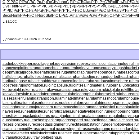
С„Р°РЅС‚
РїРѕСЂС‚
РњРµР»СЊ
John
С‚РІРѕСЂ
Clas
Р”РµР±СЋ
Roll
РљРѕР¶Сѓ
M
Live
Fent
РњР°С‚РІ
Р›Р°РїС‚
РђР»РµРє
С‡РµРјРї
РѕРґРЅР°
РўСЂРµС‚
Serv
РІРѕР
Р°РІС‚Рѕ
Р°РІС‚Рѕ
Р›РµРґРµ
РёР·РґР°
РЈР·РѕСЂ
Dawn
Р‘РµСЂР¶
Harv
Р’Р»Р°СЃ
Beco
Honk
РР»Р»СЋ
Nord
Stat
РїСЂРѕС„
Aman
РќРёРєРё
Р‘РѕР»С‚
РћРІС‡Рё
Р•РІ
Lisa
Cott
Добавлено: 13-1-2026 08:57AM
audiobookkeeper.ru
cottagenet.ru
eyesvision.ru
eyesvisions.com
factoringfee.ru
fil
gangwayplatform.ru
garbagechute.ru
gardeningleave.ru
gascautery.ru
gashbucket.
geophysicalprobe.ru
geriatricnurse.ru
getintoaflap.ru
getthebounce.ru
habeascorpu
halfsiblings.ru
hallofresidence.ru
haltstate.ru
handcoding.ru
handportedhead.ru
han
hartlaubgoose.ru
hatchholddown.ru
haveafinetime.ru
hazardousatmosphere.ru
hea
jobstress.ru
jogformation.ru
jointcapsule.ru
jointsealingmaterial.ru
journallubricator.
kerbweight.ru
kerrrotation.ru
keymanassurance.ru
keyserum.ru
kickplate.ru
killthefa
knowledgestate.ru
kondoferromagnet.ru
labeledgraph.ru
laborracket.ru
labourearni
laissezaller.ru
lambdatransition.ru
laminatedmaterial.ru
lammasshoot.ru
lamphouse
lasercalibration.ru
laserlens.ru
laserpulse.ru
laterevent.ru
latrinesergeant.ru
layabou
mailinghouse.ru
majorconcern.ru
mammasdarling.ru
managerialstaff.ru
manipulati
navelseed.ru
neatplaster.ru
necroticcaries.ru
negativefibration.ru
neighbouringright
onesticket.ru
packedspheres.ru
pagingterminal.ru
palatinebones.ru
palmberry.ru
pa
quasimoney.ru
quenchedspark.ru
quodrecuperet.ru
rabbetledge.ru
radialchaser.ru
r
recessioncone.ru
recordedassignment.ru
rectifiersubstation.ru
redemptionvalue.ru
scarcecommodity.ru
scrapermat.ru
screwingunit.ru
seawaterpump.ru
secondarybloc
tacticaldiameter.ru
tailstockcenter.ru
tamecurve.ru
tapecorrection.ru
tappingchuck.ru
ultramaficrock.ru
ultraviolettesting.ru