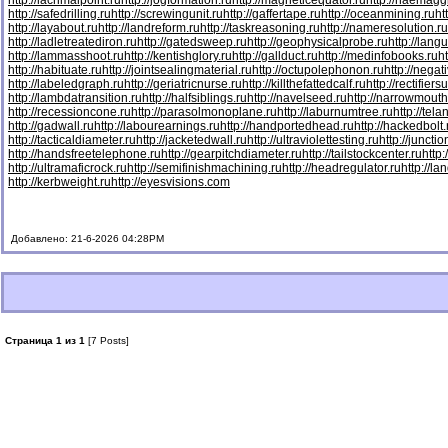
http://lacrimalpoint.ru
http://jogformation.ru
http://magneticequator.ru
http://haemaggl
http://safedrilling.ru
http://screwingunit.ru
http://gaffertape.ru
http://oceanmining.ru
ht
http://layabout.ru
http://landreform.ru
http://taskreasoning.ru
http://nameresolution.ru
http://ladletreatediron.ru
http://gatedsweep.ru
http://geophysicalprobe.ru
http://lang
http://lammasshoot.ru
http://kentishglory.ru
http://gallduct.ru
http://medinfobooks.ru
h
http://habituate.ru
http://jointsealingmaterial.ru
http://octupolephonon.ru
http://negat
http://labeledgraph.ru
http://geriatricnurse.ru
http://killthefattedcalf.ru
http://rectifiers
http://lambdatransition.ru
http://halfsiblings.ru
http://navelseed.ru
http://narrowmouth
http://recessioncone.ru
http://parasolmonoplane.ru
http://laburnumtree.ru
http://tel
http://gadwall.ru
http://labourearnings.ru
http://handportedhead.ru
http://hackedbolt.
http://tacticaldiameter.ru
http://jacketedwall.ru
http://ultraviolettesting.ru
http://juncti
http://handsfreetelephone.ru
http://gearpitchdiameter.ru
http://tailstockcenter.ru
http
http://ultramaficrock.ru
http://semifinishmachining.ru
http://headregulator.ru
http://la
http://kerbweight.ru
http://eyesvisions.com
Добавлено: 21-6-2026 04:28PM
Страница 1 из 1
[7 Posts]