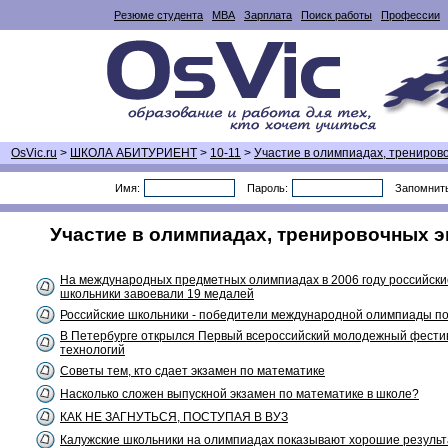
Резюме студента
MBA
Зарплата
Поиск работы
Профессии
OsVic.ru
>
ШКОЛА АБИТУРИЕНТ
>
10-11
>
Участие в олимпиадах, трениров
Имя:
Пароль:
Запомнит
Участие в олимпиадах, тренировочных эк
На международных предметных олимпиадах в 2006 году российски
школьники завоевали 19 медалей
Российские школьники - победители международной олимпиады п
В Петербурге открылся Первый всероссийский молодежный фестив
технологий
Советы тем, кто сдает экзамен по математике
Насколько сложен выпускной экзамен по математике в школе?
КАК НЕ ЗАГНУТЬСЯ, ПОСТУПАЯ В ВУЗ
Калужские школьники на олимпиадах показывают хорошие резуль