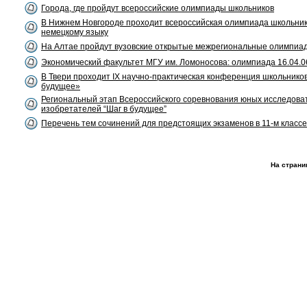
Города, где пройдут всероссийские олимпиады школьников
В Нижнем Новгороде проходит всероссийская олимпиада школьник
немецкому языку
На Алтае пройдут вузовские открытые межрегиональные олимпиа
Экономический факультет МГУ им. Ломоносова: олимпиада 16.04.0
В Твери проходит IX научно-практическая конференция школьников
будущее»
Региональный этап Всероссийского соревнования юных исследова
изобретателей “Шаг в будущее”
Перечень тем сочинений для предстоящих экзаменов в 11-м классе
На страни