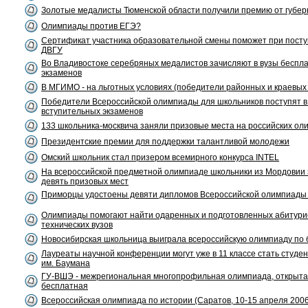
Золотые медалисты Тюменской области получили премию от губе
Олимпиады против ЕГЭ?
Сертификат участника образовательной смены поможет при посту
ДВГУ
Во Владивостоке серебряных медалистов зачисляют в вузы беспла
экзаменов
В МГИМО - на льготных условиях (победители районных и краевых
Победители Всероссийской олимпиады для школьников поступят в
вступительных экзаменов
133 школьника-москвича заняли призовые места на российских ол
Президентские премии для поддержки талантливой молодежи
Омский школьник стал призером всемирного конкурса INTEL
На всероссийской предметной олимпиаде школьники из Мордовии
девять призовых мест
Приморцы удостоены девяти дипломов Всероссийской олимпиады
Олимпиады помогают найти одаренных и подготовленных абитури
технических вузов
Новосибирская школьница выиграла всероссийскую олимпиаду по 
Лауреаты научной конференции могут уже в 11 классе стать студ
им. Баумана
ГУ-ВШЭ - межрегиональная многопрофильная олимпиада, открыта
бесплатная
Всероссийская олимпиада по истории (Саратов, 10-15 апреля 2006г