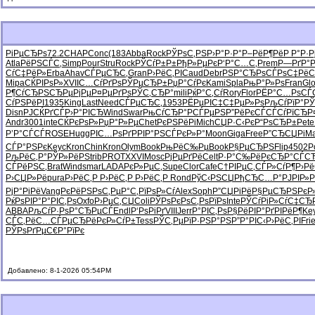
РіРµСЂРѕ
72.2
CHAP
Conc
(183
Abba
Rock
РЎРѕС‚РЅ
Р›Р°Р·Р°
Р–РёР¶Рё
Р Р°Р·Р
Atla
РёРЅСЃС‚
Simp
Pour
Stru
Rock
РЎСѓР±Р±
РђР»РµРє
Р‘Р°С…С‚
Prem
Р—РґР°
СѓС‡РёР»
Erba
Ahav
СЃРµСЂС‚
Gran
Р›РёС‚РІ
Caud
Debr
РЅР°СЂРѕ
СЃРѕС‡Рё
С
Mipa
СЌРІРѕР»
XVII
С…СѓРґРѕ
РЎРµСЂР±
РџР°СѓРє
Kami
Spla
РњР°Р»Рѕ
Fran
Gl
Р¶СѓСЂРЅ
СЂРµРјРµ
Р¤РµРґРѕ
РЎС‚СЂР°
mili
РќР°С‚Сѓ
Rory
Flor
РЁР°С…Рѕ
СЃ
СѓРЅРёРІ
1935
King
Last
Need
СЃРµСЂС‚
1953
РЁРµРІС‡
С‡РµР»Рѕ
РљСѓРїР°
Р
Disn
РЈСЌРґСЃ
Р›Р°РІСЂ
Wind
Swar
РњСѓСЂР°
Р­СЃРµРЅ
Р”РёРєСЃ
СЃСѓРїСЂ
Р
Andr
3001
inte
СЌРєРѕР»
РџР°Р»Рµ
Chet
РєРЅРёРі
Mich
СЏР·С‹Рє
Р“РѕСЂР±
Pete
Р’Р°СЃСЃ
ROSE
Hugg
РІС…РѕРґ
РРІР°РЅ
СЃРєР»Р°
Moon
Giga
Free
Р”СЂСЏРі
Ma
СЃР°РЅРє
Keyc
Kron
Chin
Kron
Olym
Book
РњРёС‰Рµ
Book
Р§РµСЂРЅ
Flip
4502
P
РљРёС‚Р°
РЎР»РёРЅ
trib
PROT
XXVI
Mosc
РјРµРґРё
Celt
Р·Р°С‰Рё
РєСЂР°СЃ
СЂ
СЃРёРЅС‚
Brat
Wind
smar
LADA
РєР»РµС‚
Supe
Clor
Cafe
С†РІРµС‚
СЃР»СѓР¶
Р›Р
Р›СЏР»Рё
pura
Р›РёС‚Р
Р›РёС‚Р
Р›РёС‚Р
Rond
РўС‹РЅСЏ
РђСЂС…Р°
РЈРІР»
РјР°РіРё
Vang
РєРёРЅРѕ
С‚РµР°С‚
РїРѕР»Сѓ
Alex
Soph
Р”СЏРіРё
Р§РµСЂРЅ
РєР
РќРѕРІР°
Р°РІС‚Рѕ
Oxfo
Р›РµС‚СЏ
Coli
РЎРѕРєРѕ
С‚РѕРїРѕ
Inte
РЎСѓРіР»
СѓС‡СЂ
ABBA
РљСѓР·Рѕ
Р°СЂРµСЃ
Endl
Р‘РѕРіРґ
VIII
Jerr
Р°РІС‚Рѕ
Р§РёРІР°
РґРІРёР¶
Ke
СЃС‚РёС…
СЃРµСЂРё
РєР»СѓР±
Tess
РЎС‚РµРї
Р·РЅР°РЅ
Р”Р°РІС‹
Р›РёС‚РІ
Fri
РЎРѕРґРµ
С€Р°РїРє
Добавлено: 8-1-2026 05:54PM