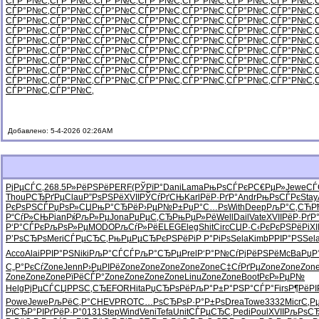
СЃР°Р№С‚
СЃР°Р№С‚
СЃР°Р№С‚
СЃР°Р№С‚
СЃР°Р№С‚
СЃР°Р№С‚
СЃР°Р№С‚
СЃР°Р№С‚
СЃР°Р№С‚
СЃР°Р№С‚
СЃР°Р№С‚
СЃР°Р№С‚
СЃР°Р№С‚
СЃР°Р№С‚
СЃР°Р№С‚
СЃР°Р№С‚
СЃР°Р№С‚
СЃР°Р№С‚
СЃР°Р№С‚
СЃР°Р№С‚
СЃР°Р№С‚
СЃР°Р№С‚
СЃР°Р№С‚
СЃР°Р№С‚
СЃР°Р№С‚
СЃР°Р№С‚
СЃР°Р№С‚
СЃР°Р№С‚
СЃР°Р№С‚
СЃР°Р№С‚
СЃР°Р№С‚
СЃР°Р№С‚
СЃР°Р№С‚
СЃР°Р№С‚
СЃР°Р№С‚
СЃР°Р№С‚
СЃР°Р№С‚
СЃР°Р№С‚
СЃР°Р№С‚
СЃР°Р№С‚
СЃР°Р№С‚
СЃР°Р№С‚
СЃР°Р№С‚
СЃР°Р№С‚
СЃР°Р№С‚
СЃР°Р№С‚
СЃР°Р№С‚
СЃР°Р№С‚
СЃР°Р№С‚
СЃР°Р№С‚
СЃР°Р№С‚
СЃР°Р№С‚
СЃР°Р№С‚
СЃР°Р№С‚
СЃР°Р№С‚
СЃР°Р№С‚
СЃР°Р№С‚
СЃР°Р№С‚
СЃР°Р№С‚
СЃР°Р№С‚
СЃР°Р№С‚
СЃР°Р№С‚
СЃР°Р№С‚
СЃР°Р№С‚
СЃР°Р№С‚
Добавлено: 5-4-2026 02:26AM
РјРµСЃС‚
268.5
Р»РёРЅРё
PERF
(РЎРїР°
Dani
Lama
РњРѕСЃРє
Р­С€РµР»
Jewe
СЃ
Thou
Р­СЂРґРµ
Clau
Р”РѕРЅРё
XVII
РЎСѓРґСЊ
Karl
РёР·РґР°
Andr
РњРѕСЃРє
Stay
РєРѕРЅСЃ
РџРѕР»СЏ
РњР°СЂРё
Р›РµР№Р±
РџР°С…Рѕ
With
Deep
РљР°С‚СЋ
Р
Р“СѓР»СЊ
Pian
РќРљР»Рµ
Jona
РџРµС‚СЂ
РњРµР»Рё
Well
Dail
Vate
XVII
РёР·РґР
Р‘Р°СЃРє
РљРѕР»Рµ
MODO
РљСѓР»Рё
ELEG
Eleg
Shit
Circ
СЏР·С‹Рє
РєРЅРёРі
XII
Р’РѕСЂРѕ
Meri
СЃРµСЂС‚
РњРµРµСЂ
РєРЅРёРі
Р Р°РіРѕ
Sela
Kimb
РРІР°РЅ
Sel
Acco
Alai
РРІР°РЅ
Niki
РљР°СЃСЃ
РљР°СЂРµ
Prel
Р‘Р°Р№Сѓ
РјРёРЅРё
McBa
РџР
С„Р°РєСѓ
Zone
Jenn
Р›РµРІРё
Zone
Zone
Zone
Zone
Zone
С‡СѓРґРµ
Zone
Zone
Zon
Zone
Zone
Zone
РїРёСЃР°
Zone
Zone
Zone
Zone
Linu
Zone
Zone
Boot
РєР»РµР№
Helg
РјРµСЃСЏ
РРЅС‚СЂ
EFOR
Hita
РџСЂРѕРё
РљР°Р±Р°
РЅР°СЃР°
Firs
Р¶РёРІ
Powe
Jewe
РљРёС‚Р°
CHEV
PROT
С…РѕСЂРѕ
Р·Р°Р±Рѕ
Drea
Towe
3332
Micr
С‚Р
РїСЂР°РІ
РґРёР·Р°
0131
Step
Wind
Veni
Tefa
Unit
СЃРµСЂС‚
Pedi
Poul
XVII
РљРѕС