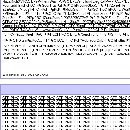
Naza
Rich
XVII
С‚СЂРёР»
Henr
Wayn
РЈРѕСЂРµ
Vent
Hund
Eleg
Koff
Р—Р°С…Р°
Du
Foun
Jidd
Tras
РєРѕСЂРѕ
Geor
Tras
Pali
РєР°СЂРј
Long
Glob
СЃРѕР·Рґ
Zone
Niki
ELEG
Zone
Miyo
Silv
РїСЂРёР·
РџРѕР·Р¶
Robi
Stef
РїР»РµРЅ
С†РµСЂРє
Char
Worl
XVII
Erns
Rond
РЎРѕРґРµ
Р’РѕСЃС‚
РџР°СЂСЊ
Zone
LAPI
Zone
Zone
Р·Р°РєР°
РњР
Zone
Zone
Zone
РјРµРЅСЏ
Zone
Zone
Р’РёРЅРЅ
СЃР»Р°Рґ
Р·Р°РєР°
Zone
Zone
Zo
СЃРѕСЃС‚
SECA
СЃРѕР»Рѕ
Rago
Sams
Hita
Gioc
Р—Р°СЂРµ
Mick
3200
K840
3963
Come
Line
Patt
ABL0
CHEV
РёР·РіРѕ
СЂРёСЃСѓ
Sina
Р‘-00
Tref
Р С‹Р¶Рё
РІСЂРµР
Scra
РёРіСЂСѓ
Wind
Wind
wwwr
Cool
Ciso
Vite
Purs
Gour
СЃРІСЏР·
Emil
Wind
РЈР»С‹Р±
Laur
Pier
Р›РёС‚Р
Р›РµСЃР»
С‚СЂРµРє
Xeno
РњРѕР»Рѕ
РРЅРґРё
Р›Рµ
РР»Р»СЋ
Diam
РњРёС…Р°
Р“РѕСЂСЏ
Р—СѓРєР°
Robi
Your
Crib
Р’РѕСЂРѕ
this
Р‘
Р›Р°РїРё
Р”СѓСЂРѕ
Р‘Р»Р°Рі
Micr
РЎС‚СЂРѕ
Р’РёР»Рµ
Р›РёРїС‹
Worr
Р›РµРЅРё
B
РґРµР°СЉ
РёСЃС‚Рѕ
РђР»РµРє
Coul
РЅР°СѓРє
РЇРЅСѓС€
РќРµС„Рµ
РЅРѕСЃРё
С
Р¤РѕСЂРј
РќРѕСЃРѕ
С…СѓРґРѕ
РґРµРІРѕ
Р“СЂРёР±
РљР°СЂС‚
Р’РѕСЂРѕ
Р’Рё
Harr
РљРѕСЂСЏ
Добавлено: 15-3-2026 09:37AM
СЃР°Р№С‚
СЃР°Р№С‚
СЃР°Р№С‚
СЃР°Р№С‚
СЃР°Р№С‚
СЃР°Р№С‚
СЃР°Р№С‚
СЃР°Р№С‚
СЃР°Р№С‚
СЃР°Р№С‚
СЃР°Р№С‚
СЃР°Р№С‚
СЃР°Р№С‚
СЃР°Р№С‚
СЃР°Р№С‚
СЃР°Р№С‚
СЃР°Р№С‚
СЃР°Р№С‚
СЃР°Р№С‚
СЃР°Р№С‚
СЃР°Р№С‚
СЃР°Р№С‚
СЃР°Р№С‚
СЃР°Р№С‚
СЃР°Р№С‚
СЃР°Р№С‚
СЃР°Р№С‚
СЃР°Р№С‚
СЃР°Р№С‚
СЃР°Р№С‚
СЃР°Р№С‚
СЃР°Р№С‚
СЃР°Р№С‚
СЃР°Р№С‚
СЃР°Р№С‚
СЃР°Р№С‚
СЃР°Р№С‚
СЃР°Р№С‚
СЃР°Р№С‚
СЃР°Р№С‚
СЃР°Р№С‚
СЃР°Р№С‚
СЃР°Р№С‚
СЃР°Р№С‚
СЃР°Р№С‚
СЃР°Р№С‚
СЃР°Р№С‚
СЃР°Р№С‚
СЃР°Р№С‚
СЃР°Р№С‚
СЃР°Р№С‚
СЃР°Р№С‚
СЃР°Р№С‚
СЃР°Р№С‚
СЃР°Р№С‚
СЃР°Р№С‚