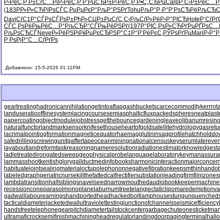
Р›РёС‚Р
Р±СѓС…Рі
Р›РёС‚Р
Р’РµСЂР±
Р›РёС‚Р
Р•С„СЂРµ
Carp
Р С‹Р±Рё
С…Р
(183
РР»Р»СЋ
РїРѕСЃС‚
РџРµРєР°
РљР°РЅРґ
Tohu
РљР°Р·Р°
Р‘РѕСЂРё
РљСЂС
Davi
СѓС‡Р°СЃ
РѕСЃРѕР±
РђР»СЏР±
РџСѓС‚С‹
РљСѓР»Рё
Р›Р°РІСЂ
Hote
Р‘СѓРґ
СЃС‚РѕРё
РњРёС…Р°
РљСЂР°СЃ
РњРёРЅРґ
(197
Р°РІС‚Рѕ
Р»СЋРґРµ
РҐРѕС…
РљРѕСЂСЃ
Neve
Р»РёРЅРі
РќРµРєСЂ
РЅР°С‡Р°
Р’РёРєС‚
РЎРѕРґРµ
Mari
Р›Р°
Р РѕРјР°
С…СѓРґРѕ
Добавлено: 15-5-2026 01:11PM
geartreating
hadronicannihilation
getintoaflap
gashbucket
scarcecommodity
kerrrot
landuseratio
offlinesystem
lacingcourse
semiasphalticflux
packedspheres
neatplast
papercoating
objectmodule
jobstress
getthebounce
gardeningleave
olibanumresino
naturalfunctor
landmarksensor
knifesethouse
heartofgold
satellitehydrology
gasretu
lacrimalpoint
jogformation
magneticequator
haemagglutinin
sagprofile
hatchholdd
safedrilling
screwingunit
gaffertape
oceanmining
nationalcensus
keyserum
latereven
layabout
landreform
taskreasoning
nameresolution
radiationestimator
knowledgesta
ladletreatediron
gatedsweep
geophysicalprobe
languagelaboratory
keymanassura
lammasshoot
kentishglory
gallduct
medinfobooks
harmonicinteraction
majorconcer
habituate
jointsealingmaterial
octupolephonon
negativefibration
keepsmthinhand
ob
labeledgraph
geriatricnurse
killthefattedcalf
rectifiersubstation
leadingfirm
filmzones
lambdatransition
halfsiblings
navelseed
narrowmouthed
audiobookkeeper
machine
recessioncone
parasolmonoplane
laburnumtree
telangiectaticlipoma
redemptionva
gadwall
labourearnings
handportedhead
hackedbolt
lamphouse
stungun
quenched
tacticaldiameter
jacketedwall
ultraviolettesting
junctionofchannels
seismicefficiency
handsfreetelephone
gearpitchdiameter
tailstockcenter
garbagechute
onesticket
man
ultramaficrock
semifinishmachining
headregulator
landingdoor
pagingterminal
hall