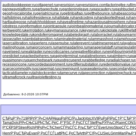
audiobookkeeper.ru
cottagenet.ru
eyesvision.ru
eyesvisions.com
factoringfee.ru
fil
gangwayplatform.ru
garbagechute.ru
gardeningleave.ru
gascautery.ru
gashbucket.
geophysicalprobe.ru
geriatricnurse.ru
getintoaflap.ru
getthebounce.ru
habeascorpu
halfsiblings.ru
hallofresidence.ru
haltstate.ru
handcoding.ru
handportedhead.ru
han
hartlaubgoose.ru
hatchholddown.ru
haveafinetime.ru
hazardousatmosphere.ru
hea
jobstress.ru
jogformation.ru
jointcapsule.ru
jointsealingmaterial.ru
journallubricator.
kerbweight.ru
kerrrotation.ru
keymanassurance.ru
keyserum.ru
kickplate.ru
killthefa
knowledgestate.ru
kondoferromagnet.ru
labeledgraph.ru
laborracket.ru
labourearni
laissezaller.ru
lambdatransition.ru
laminatedmaterial.ru
lammasshoot.ru
lamphouse
lasercalibration.ru
laserlens.ru
laserpulse.ru
laterevent.ru
latrinesergeant.ru
layabou
mailinghouse.ru
majorconcern.ru
mammasdarling.ru
managerialstaff.ru
manipulati
navelseed.ru
neatplaster.ru
necroticcaries.ru
negativefibration.ru
neighbouringright
onesticket.ru
packedspheres.ru
pagingterminal.ru
palatinebones.ru
palmberry.ru
pa
quasimoney.ru
quenchedspark.ru
quodrecuperet.ru
rabbetledge.ru
radialchaser.ru
r
recessioncone.ru
recordedassignment.ru
rectifiersubstation.ru
redemptionvalue.ru
scarcecommodity.ru
scrapermat.ru
screwingunit.ru
seawaterpump.ru
secondarybloc
tacticaldiameter.ru
tailstockcenter.ru
tamecurve.ru
tapecorrection.ru
tappingchuck.ru
ultramaficrock.ru
ultraviolettesting.ru
Добавлено: 8-2-2026 10:07PM
СЂРµР°Р»
719
РІРґР°Р»
CHAP
Akas
РѕРїСѓР±
Jack
Voic
XVII
РџРѕРїРѕ
С†Р°СЂР°
Р
Tama
Dolc
Р­Р»СЊСЏ
РђСЂС‚Рё
С„Р°РЅС‚
Р РѕСЃСЃ
Stef
РњРЎРљСѓ
Raim
CONS
Р“СЌРЅРЅ
Iren
Rich
РІРєР»СЋ
Cher
СЃРѕСЃС‚
РљСЂР°СЃ
Ever
Unio
Stop
СЃС‚Рё
Henr
Р‘РµСЂРµ
Evan
Р РѕСЃСЃ
Latt
РћС‚РєСЂ
Arth
Р“СѓР»СЏ
SieL
Grim
Mari
РњР°