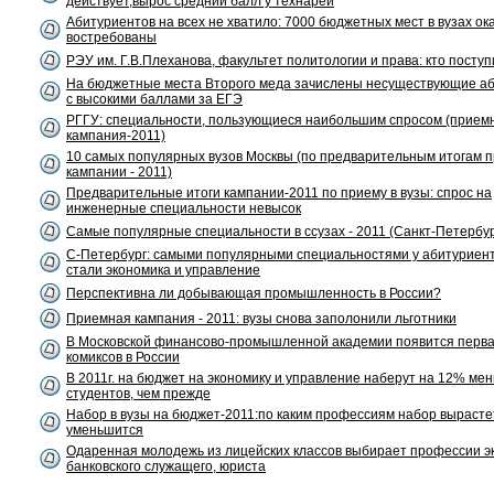
действует,вырос средний балл у технарей
Абитуриентов на всех не хватило: 7000 бюджетных мест в вузах ок
востребованы
РЭУ им. Г.В.Плеханова, факультет политологии и права: кто поступ
На бюджетные места Второго меда зачислены несуществующие а
с высокими баллами за ЕГЭ
РГГУ: специальности, пользующиеся наибольшим спросом (прием
кампания-2011)
10 самых популярных вузов Москвы (по предварительным итогам 
кампании - 2011)
Предварительные итоги кампании-2011 по приему в вузы: спрос на
инженерные специальности невысок
Самые популярные специальности в ссузах - 2011 (Санкт-Петербур
С-Петербург: самыми популярными специальностями у абитуриенто
стали экономика и управление
Перспективна ли добывающая промышленность в России?
Приемная кампания - 2011: вузы снова заполонили льготники
В Московской финансово-промышленной академии появится перв
комиксов в России
В 2011г. на бюджет на экономику и управление наберут на 12% ме
студентов, чем прежде
Набор в вузы на бюджет-2011:по каким профессиям набор вырастет,
уменьшится
Одаренная молодежь из лицейских классов выбирает профессии э
банковского служащего, юриста