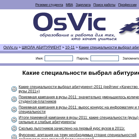
Резюме студента
MBA
Зарплата
Поиск работы
Профессии
OsVic.ru
>
ШКОЛА АБИТУРИЕНТ
>
10-11
>
Какие специальности выбрал аби
Имя:
Пароль:
Запомнит
Какие специальности выбрал абитуриен
Какие специальности выбрал абитуриент-2011 (рейтинг «Качество
вузы 2011»)
Приемная кампания в вузы-2011: значительно уменьшилось количе
студентов-платников
Приемная кампания в вузы-2011: вырос конкурс на информатику и 
специальности
Итоги приемной кампании в вузы-2011: какие специальности (вузы
сильные и слабые абитуриенты
Сколько льготников зачислено на первый курс вузов в 2011г.
Фурсенко: агитация на тему необходимых стране специальностей