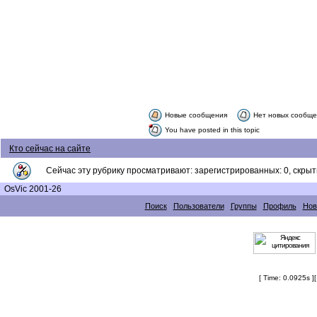
Новые сообщения
Нет новых сообщ
You have posted in this topic
Кто сейчас на сайте
Сейчас эту рубрику просматривают: зарегистрированных: 0, скрыты
OsVic 2001-26
Поиск
Пользователи
Группы
Профиль
Нов
[ Time: 0.0925s ]