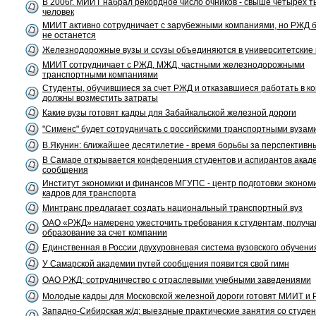
В 2006г. МИИТ набрал рекордное число очников - свыше четырех т
человек
МИИТ активно сотрудничает с зарубежными компаниями, но РЖД б
не останется
Железнодорожные вузы и ссузы объединяются в университетские
МИИТ сотрудничает с РЖД, МЖД, частными железнодорожными
транспортными компаниями
Студенты, обучившиеся за счет РЖД и отказавшиеся работать в к
должны возместить затраты
Какие вузы готовят кадры для Забайкальской железной дороги
"Сименс" будет сотрудничать с российскими транспортными вузам
В.Якунин: ближайшее десятилетие - время борьбы за перспективн
В Самаре открывается конференция студентов и аспирантов акад
сообщения
Институт экономики и финансов МГУПС - центр подготовки эконом
кадров для транспорта
Минтранс предлагает создать национальный транспортный вуз
ОАО «РЖД» намерено ужесточить требования к студентам, получ
образование за счет компании
Единственная в России двухуровневая система вузовского обучени
У Самарской академии путей сообщения появится свой гимн
ОАО РЖД: сотрудничество с отраслевыми учебными заведениями
Молодые кадры для Московской железной дороги готовят МИИТ и
Западно-Сибирская ж/д: выездные практические занятия со студе