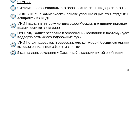
СГУПСа
Система профессионального образования железнодорожного тра
В ОмГУПСе на коммерческой основе успешно обучаются студенты
аспиранты из КНДР
МИИТ входит в пятерку лучших вузов Москвы. Его диплом признает
практически во всем мире
ОАО РЖД заинтересовано в омоложении компании и поэтому буде
поддерживать железнодорожные вузы
МИИТ стал лауреатом Всероссийского конкурса«Российская орган
высокой социальной эффективности»
5 марта день рождения у Самарской академии путей сообщения.
Н