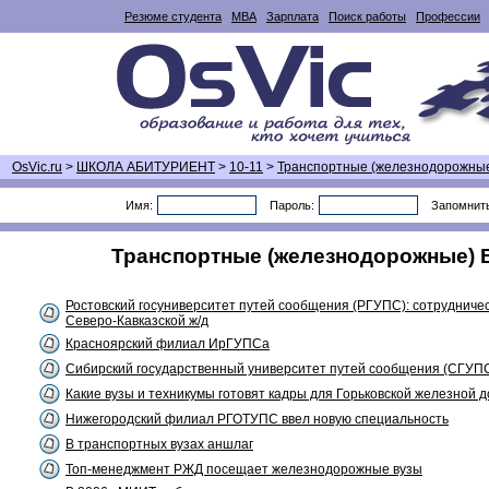
Резюме студента
MBA
Зарплата
Поиск работы
Профессии
OsVic.ru
>
ШКОЛА АБИТУРИЕНТ
>
10-11
>
Транспортные (железнодорожны
Имя:
Пароль:
Запомнит
Транспортные (железнодорожные) ВУ
Ростовский госуниверситет путей сообщения (РГУПС): сотрудничес
Северо-Кавказской ж/д
Красноярский филиал ИрГУПСа
Сибирский государственный университет путей сообщения (СГУП
Какие вузы и техникумы готовят кадры для Горьковской железной д
Нижегородский филиал РГОТУПС ввел новую специальность
В транспортных вузах аншлаг
Топ-менеджмент РЖД посещает железнодорожные вузы