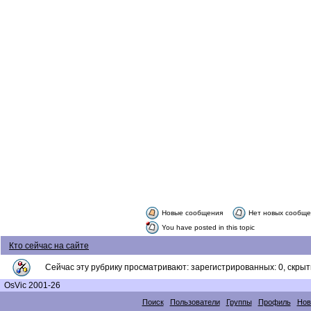
Новые сообщения
Нет новых сообщ
You have posted in this topic
Кто сейчас на сайте
Сейчас эту рубрику просматривают: зарегистрированных: 0, скрыты
OsVic 2001-26
Поиск
Пользователи
Группы
Профиль
Нов