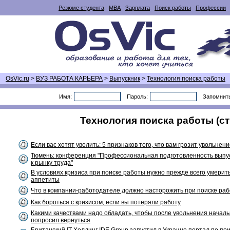
Резюме студента
MBA
Зарплата
Поиск работы
Профессии
OsVic.ru
>
ВУЗ РАБОТА КАРЬЕРА
>
Выпускник
>
Технология поиска работы
Имя:
Пароль:
Запомнит
Технология поиска работы (ст
Если вас хотят уволить: 5 признаков того, что вам грозит увольнен
Тюмень: конференция "Профессиональная подготовленность выпус
к рынку труда"
В условиях кризиса при поиске работы нужно прежде всего умерит
аппетиты
Что в компании-работодателе должно насторожить при поиске ра
Как бороться с кризисом, если вы потеряли работу
Какими качествами надо обладать, чтобы после увольнения началь
попросил вернуться