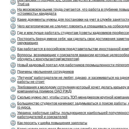
Британский IT-Холдинг IDE Group запустил в Украине портал по по
Trud.ua
На московском рынке труда считается, что работа в глубинке повы
«стоимость» кандидата
Какие документы нужны для постановки на учет в службе занятост
Чего категорически не следует говорить и спрашивать на собесед
Где и кем лучше работать студентам (советы кадровиков-професс
Построить бренд имени себя: как сделать свои достижения замет
окружающих
Как работается в российском представительстве иностранной ком
Вопросы, возникающие у соискателя вакансии,которые целесообр
обсудить с консультантом(экспертом)
Новый кадровый портал для работников промышленности minprom.
Причины увольнения сотрудников
"Летунов" работодатели не любят, однако, и засиживаться на одно
работы не стоит
Требования к молодому сотруднику,который хочет делать карьеру в
компании(на примере ОАО РЖД)
Сколько нужно лет, чтобы стать ТОП-менеджером крупной компани
Большинство студентов начинают задумываться о поиске работы, н
го курса.
Украина: работные сайты, пользующиеся наибольшей популярнос
работодателей и соискателей
Как просить у шефа повышения зарплаты