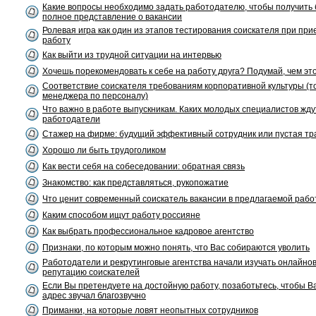
Какие вопросы необходимо задать работодателю, чтобы получить
полное представление о вакансии
Ролевая игра как один из этапов тестирования соискателя при при
работу
Как выйти из трудной ситуации на интервью
Хочешь порекомендовать к себе на работу друга? Подумай, чем это 
Соответствие соискателя требованиям корпоративной культуры (т
менеджера по персоналу)
Что важно в работе выпускникам. Каких молодых специалистов жду
работодатели
Стажер на фирме: будущий эффективный сотрудник или пустая тр
Хорошо ли быть трудоголиком
Как вести себя на собеседовании: обратная связь
Знакомство: как представляться, рукопожатие
Что ценит современный соискатель вакансии в предлагаемой рабо
Каким способом ищут работу россияне
Как выбрать профессиональное кадровое агентство
Признаки, по которым можно понять, что Вас собираются уволить
Работодатели и рекрутинговые агентства начали изучать онлайно
репутацию соискателей
Если Вы претендуете на достойную работу, позаботьтесь, чтобы В
адрес звучал благозвучно
Приманки, на которые ловят неопытных сотрудников