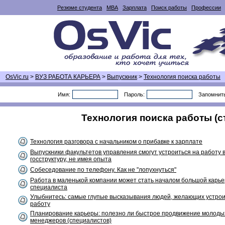
Резюме студента
MBA
Зарплата
Поиск работы
Профессии
OsVic.ru
>
ВУЗ РАБОТА КАРЬЕРА
>
Выпускник
>
Технология поиска работы
Имя:
Пароль:
Запомнит
Технология поиска работы (ст
Технология разговора с начальником о прибавке к зарплате
Выпускники факультетов управления смогут устроиться на работу 
госструктуру, не имея опыта
Cобеседование по телефону. Как не "лопухнуться"
Работа в маленькой компании может стать началом большой карь
специалиста
Улыбнитесь: самые глупые высказывания людей, желающих устрои
работу
Планирование карьеры: полезно ли быстрое продвижение молоды
менеджеров (специалистов)