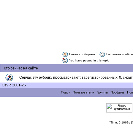
Новые сообщения
Нет новых сообщ
You have posted in this topic
Кто сейчас на сайте
Сейчас эту рубрику просматривают: зарегистрированных: 0, скрыты
OsVic 2001-26
Поиск
Пользователи
Группы
Профиль
Нов
[ Time: 0.1067s ]