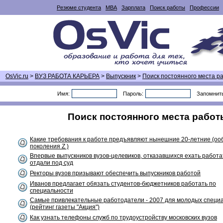
Резюме студента
MBA
Зарплата
Поиск работы
Профессии
OsVic.ru
>
ВУЗ РАБОТА КАРЬЕРА
>
Выпускник
>
Поиск постоянного места р
Имя:
Пароль:
Запомнит
Поиск постоянного места работы
Какие требования к работе предъявляют нынешние 20-летние (оо
поколения Z )
Впервые выпускников вузов-целевиков, отказавшихся ехать работат
отдали под суд
Ректоры вузов призывают обеспечить выпускников работой
Иванов предлагает обязать студентов-бюджетников работать по
специальности
Самые привлекательные работодатели - 2007 для молодых специ
(рейтинг газеты "Акция")
Как узнать телефоны служб по трудоустройству московских вузов