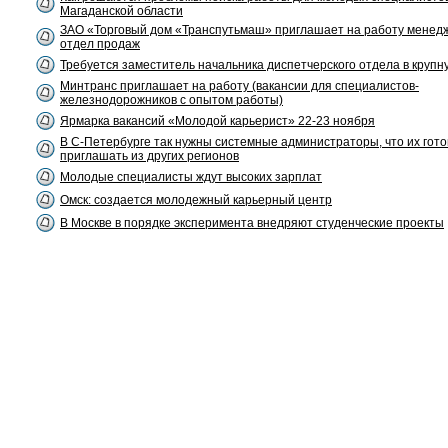
Магаданской области
ЗАО «Торговый дом «Транспутьмаш» приглашает на работу менед
отдел продаж
Требуется заместитель начальника диспетчерского отдела в крупн
Минтранс приглашает на работу (вакансии для специалистов-
железнодорожников с опытом работы)
Ярмарка вакансий «Молодой карьерист» 22-23 ноября
В С-Петербурге так нужны системные администраторы, что их гот
приглашать из других регионов
Молодые специалисты ждут высоких зарплат
Омск: создается молодежный карьерный центр
В Москве в порядке эксперимента внедряют студенческие проекты