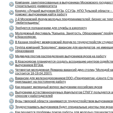
Компании, заинтересованные в выпускниках Московского государс
строительного университета
Конкурс «Лучший выпускник ВУЗа, ССУЗа, НПО Тульской области –
поможет выпускникам найти работу
2-й Московский форум молодых предпринимателей: бизнес не тер
"любительщины"
Требуются пограничники для службы в аэропорту
Молодежный фестиваль "Карьера. Занятость. Образование" пройд
в Красноярске.
В Казани пройдет межвузовский форум по трудоустройству студен
Группа компаний "Бородино": вакансии для кандидатов, не имеющ
образования
Медведев против распределения выпускников вузов на работу
В Красноярске планируется создать ассоциацию центров содейств
выпускников ВУЗов.
Четвертая молодежная Ярмарка вакансий двух столиц “Молодой к
состоится 18-19.04.2007г.
Вакансии для железнодорожников:ООО «Предприятие «Центр Стр
приглашает на постоянную работу
Как решают жилищный вопрос выпускники российских вузов
Выпускники естественнонаучных факультетов СПбГУ пользуются 
спросом у работодателей
Вузы тверской области занимаются трудоустройством выпускников
Трудоустраивать выпускников будут специальные центры при вуза
Как решаются проблемы поиска работы для молодых специалистов