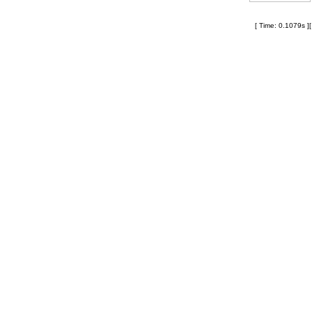
[ Time: 0.1079s ]