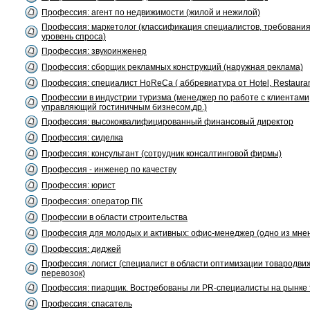
Профессия: агент по недвижимости (жилой и нежилой)
Профессия: маркетолог (классификация специалистов, требования 
уровень спроса)
Профессия: звукоинженер
Профессия: сборщик рекламных конструкций (наружная реклама)
Профессия: специалист HoReCa ( аббревиатура от Hotel, Restaurant
Профессии в индустрии туризма (менеджер по работе с клиентами
управляющий гостиничным бизнесом,др.)
Профессия: высококвалифицированный финансовый директор
Профессия: сиделка
Профессия: консультант (сотрудник консалтинговой фирмы)
Профессия - инженер по качеству
Профессия: юрист
Профессия: оператор ПК
Профессии в области строительства
Профессия для молодых и активных: офис-менеджер (одно из мне
Профессия: диджей
Профессия: логист (специалист в области оптимизации товародви
перевозок)
Профессия: пиарщик. Востребованы ли PR-специалисты на рынке 
Профессия: спасатель