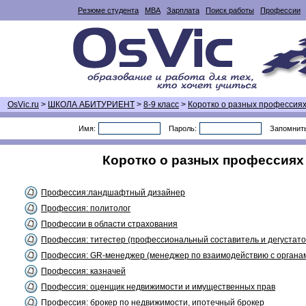
Резюме студента
MBA
Зарплата
Поиск работы
Профессии
OsVic.ru
>
ШКОЛА АБИТУРИЕНТ
>
8-9 класс
>
Коротко о разных профессия
Имя:
Пароль:
Запомнит
Коротко о разных профессиях (
Профессия:ландшафтный дизайнер
Профессия: политолог
Профессии в области страхования
Профессия: титестер (профессиональный составитель и дегустато
Профессия: GR-менеджер (менеджер по взаимодействию с органам
Профессия: казначей
Профессия: оценщик недвижимости и имущественных прав
Профессия: брокер по недвижимости, ипотечный брокер